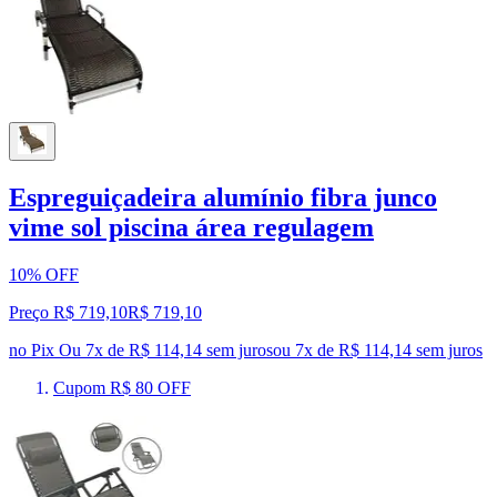
Espreguiçadeira alumínio fibra junco
vime sol piscina área regulagem
10% OFF
Preço R$ 719,10
R$
719
,
10
no Pix
Ou 7x de R$ 114,14 sem juros
ou
7
x de
R$ 114,14
sem juros
Cupom R$ 80 OFF