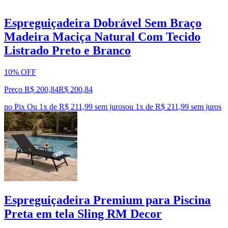
Espreguiçadeira Dobrável Sem Braço
Madeira Maciça Natural Com Tecido
Listrado Preto e Branco
10% OFF
Preço R$ 200,84
R$
200
,
84
no Pix
Ou 1x de R$ 211,99 sem juros
ou
1
x de
R$ 211,99
sem juros
Espreguiçadeira Premium para Piscina
Preta em tela Sling RM Decor