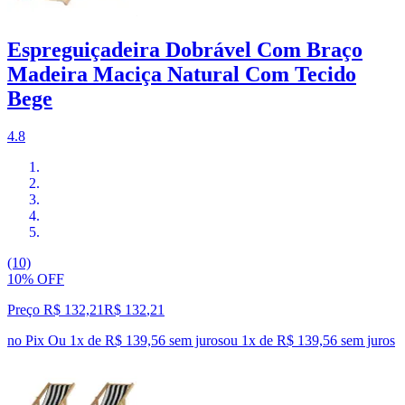
Espreguiçadeira Dobrável Com Braço
Madeira Maciça Natural Com Tecido
Bege
4.8
(10)
10% OFF
Preço R$ 132,21
R$
132
,
21
no Pix
Ou 1x de R$ 139,56 sem juros
ou
1
x de
R$ 139,56
sem juros