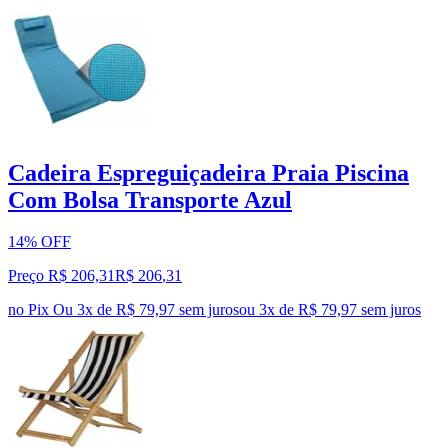
Cadeira Espreguiçadeira Praia Piscina
Com Bolsa Transporte Azul
14% OFF
Preço R$ 206,31
R$
206
,
31
no Pix
Ou 3x de R$ 79,97 sem juros
ou
3
x de
R$ 79,97
sem juros