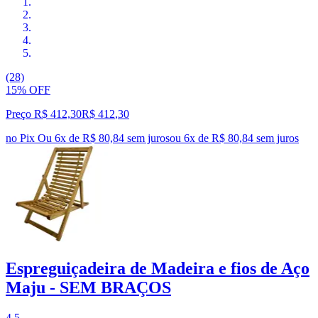
(28)
15% OFF
Preço R$ 412,30
R$
412
,
30
no Pix
Ou 6x de R$ 80,84 sem juros
ou
6
x de
R$ 80,84
sem juros
Espreguiçadeira de Madeira e fios de Aço
Maju - SEM BRAÇOS
4.5