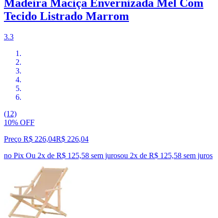
Madeira Maciça Envernizada Mel Com
Tecido Listrado Marrom
3.3
(12)
10% OFF
Preço R$ 226,04
R$
226
,
04
no Pix
Ou 2x de R$ 125,58 sem juros
ou
2
x de
R$ 125,58
sem juros