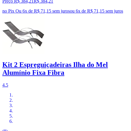
Preço R$ 384,21
R$
384
,
21
no Pix
Ou 6x de R$ 71,15 sem juros
ou
6
x de
R$ 71,15
sem juros
Kit 2 Espreguiçadeiras Ilha do Mel
Alumínio Fixa Fibra
4.5