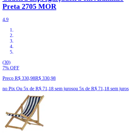
Preta 2705 MOR
4.9
(30)
7% OFF
Preço R$ 330,98
R$
330
,
98
no Pix
Ou 5x de R$ 71,18 sem juros
ou
5
x de
R$ 71,18
sem juros