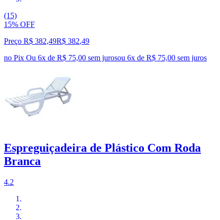
(15)
15% OFF
Preço R$ 382,49
R$
382
,
49
no Pix
Ou 6x de R$ 75,00 sem juros
ou
6
x de
R$ 75,00
sem juros
Espreguiçadeira de Plástico Com Roda
Branca
4.2