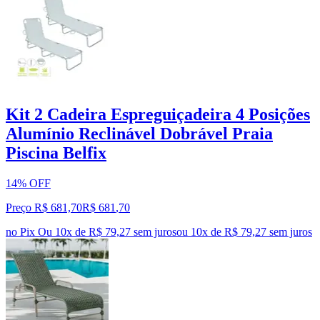
Kit 2 Cadeira Espreguiçadeira 4 Posições
Alumínio Reclinável Dobrável Praia
Piscina Belfix
14% OFF
Preço R$ 681,70
R$
681
,
70
no Pix
Ou 10x de R$ 79,27 sem juros
ou
10
x de
R$ 79,27
sem juros