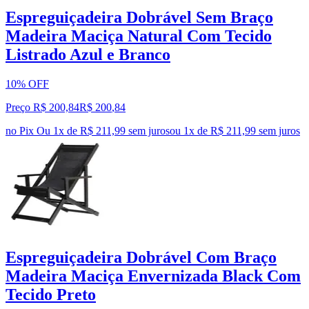
Espreguiçadeira Dobrável Sem Braço
Madeira Maciça Natural Com Tecido
Listrado Azul e Branco
10% OFF
Preço R$ 200,84
R$
200
,
84
no Pix
Ou 1x de R$ 211,99 sem juros
ou
1
x de
R$ 211,99
sem juros
Espreguiçadeira Dobrável Com Braço
Madeira Maciça Envernizada Black Com
Tecido Preto