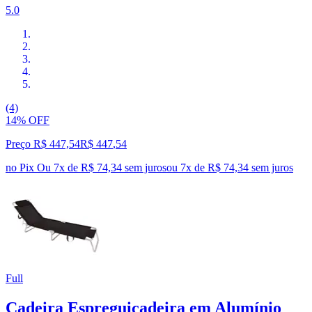
5.0
(4)
14% OFF
Preço R$ 447,54
R$
447
,
54
no Pix
Ou 7x de R$ 74,34 sem juros
ou
7
x de
R$ 74,34
sem juros
Full
Cadeira Espreguiçadeira em Alumínio