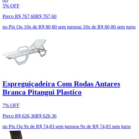
(8)
5% OFF
Preço R$ 767,60
R$
767
,
60
no Pix
Ou 10x de R$ 80,80 sem juros
ou
10
x de
R$ 80,80
sem juros
Espreguiçadeira Com Rodas Antares
Branca Pitangui Plastico
7% OFF
Preço R$ 626,36
R$
626
,
36
no Pix
Ou 9x de R$ 74,83 sem juros
ou
9
x de
R$ 74,83
sem juros