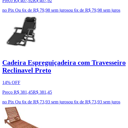
Preço R$ 407,92
R$
407
,
92
no Pix
Ou 6x de R$ 79,98 sem juros
ou
6
x de
R$ 79,98
sem juros
Cadeira Espreguiçadeira com Travesseiro
Reclinavel Preto
14% OFF
Preço R$ 381,45
R$
381
,
45
no Pix
Ou 6x de R$ 73,93 sem juros
ou
6
x de
R$ 73,93
sem juros