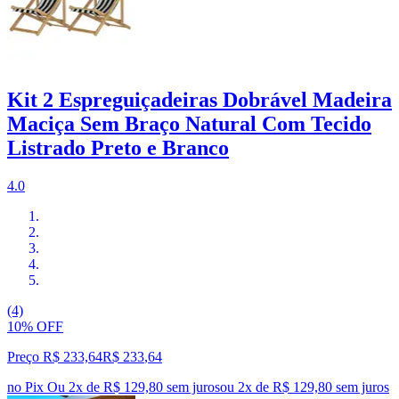
Kit 2 Espreguiçadeiras Dobrável Madeira
Maciça Sem Braço Natural Com Tecido
Listrado Preto e Branco
4.0
(4)
10% OFF
Preço R$ 233,64
R$
233
,
64
no Pix
Ou 2x de R$ 129,80 sem juros
ou
2
x de
R$ 129,80
sem juros