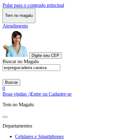
Pular para o conteudo principal
Tem no magalu
Atendimento
Digite seu CEP
Buscar no Magalu
Buscar
0
Boas vindas :)
Entre ou Cadastre-se
Tem no Magalu
Departamentos
Celulares e Smartphones