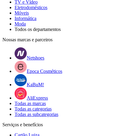
TV e Vídeo
Eletrodomésticos
Móveis
Informática
Moda
Todos os departamentos
Nossas marcas e parceiros
Netshoes
Epoca Cosméticos
KaBuM!
AliExpress
Todas as marcas
Todas as categorias
Todas as subcategorias
Serviços e benefícios
Cartão Luiza