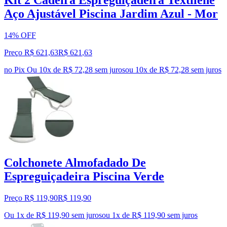
Kit 2 Cadeira Espreguiçadeira Textilene
Aço Ajustável Piscina Jardim Azul - Mor
14% OFF
Preço R$ 621,63
R$
621
,
63
no Pix
Ou 10x de R$ 72,28 sem juros
ou
10
x de
R$ 72,28
sem juros
Colchonete Almofadado De
Espreguiçadeira Piscina Verde
Preço R$ 119,90
R$
119
,
90
Ou 1x de R$ 119,90 sem juros
ou
1
x de
R$ 119,90
sem juros