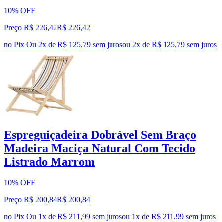
10% OFF
Preço R$ 226,42
R$
226
,
42
no Pix
Ou 2x de R$ 125,79 sem juros
ou
2
x de
R$ 125,79
sem juros
Espreguiçadeira Dobrável Sem Braço
Madeira Maciça Natural Com Tecido
Listrado Marrom
10% OFF
Preço R$ 200,84
R$
200
,
84
no Pix
Ou 1x de R$ 211,99 sem juros
ou
1
x de
R$ 211,99
sem juros