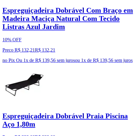
Espreguiçadeira Dobrável Com Braço em
Madeira Maciça Natural Com Tecido
Listras Azul Jardim
10% OFF
Preço R$ 132,21
R$
132
,
21
no Pix
Ou 1x de R$ 139,56 sem juros
ou
1
x de
R$ 139,56
sem juros
Espreguiçadeira Dobrável Praia Piscina
Aço 1,80m