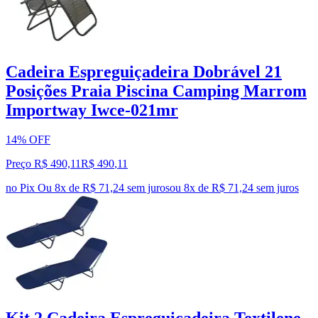
Cadeira Espreguiçadeira Dobrável 21
Posições Praia Piscina Camping Marrom
Importway Iwce-021mr
14% OFF
Preço R$ 490,11
R$
490
,
11
no Pix
Ou 8x de R$ 71,24 sem juros
ou
8
x de
R$ 71,24
sem juros