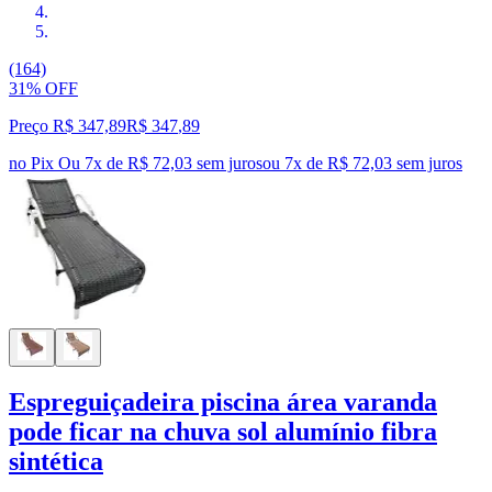
(164)
31% OFF
Preço R$ 347,89
R$
347
,
89
no Pix
Ou 7x de R$ 72,03 sem juros
ou
7
x de
R$ 72,03
sem juros
Espreguiçadeira piscina área varanda
pode ficar na chuva sol alumínio fibra
sintética