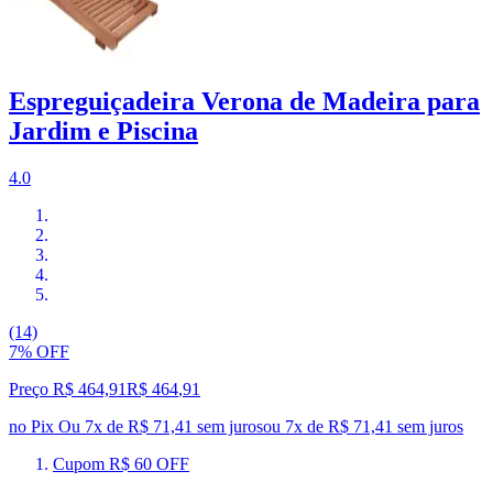
Espreguiçadeira Verona de Madeira para
Jardim e Piscina
4.0
(14)
7% OFF
Preço R$ 464,91
R$
464
,
91
no Pix
Ou 7x de R$ 71,41 sem juros
ou
7
x de
R$ 71,41
sem juros
Cupom R$ 60 OFF