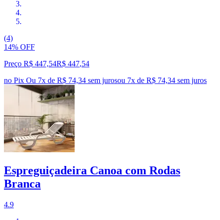
(4)
14% OFF
Preço R$ 447,54
R$
447
,
54
no Pix
Ou 7x de R$ 74,34 sem juros
ou
7
x de
R$ 74,34
sem juros
Espreguiçadeira Canoa com Rodas
Branca
4.9