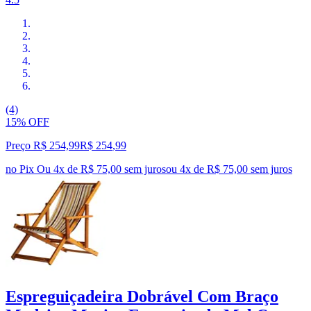
(4)
15% OFF
Preço R$ 254,99
R$
254
,
99
no Pix
Ou 4x de R$ 75,00 sem juros
ou
4
x de
R$ 75,00
sem juros
Espreguiçadeira Dobrável Com Braço