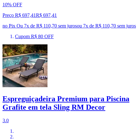
10% OFF
Preço R$ 697,41
R$
697
,
41
no Pix
Ou 7x de R$ 110,70 sem juros
ou
7
x de
R$ 110,70
sem juros
Cupom R$ 80 OFF
Espreguiçadeira Premium para Piscina
Grafite em tela Sling RM Decor
3.0