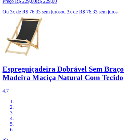
Preço R$ 229,00
R$
229
,
00
Ou 3x de R$ 76,33 sem juros
ou
3
x de
R$ 76,33
sem juros
Espreguiçadeira Dobrável Sem Braço
Madeira Maciça Natural Com Tecido
4.7