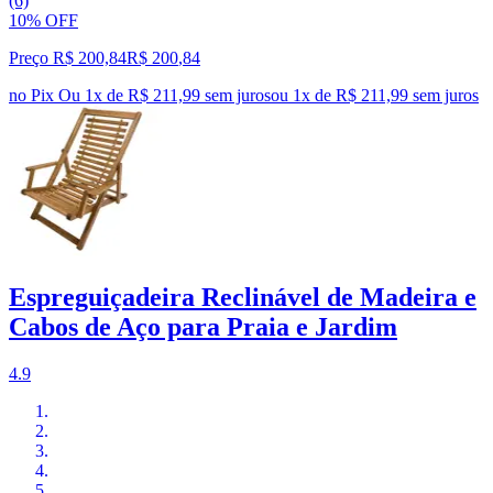
(6)
10% OFF
Preço R$ 200,84
R$
200
,
84
no Pix
Ou 1x de R$ 211,99 sem juros
ou
1
x de
R$ 211,99
sem juros
Espreguiçadeira Reclinável de Madeira e
Cabos de Aço para Praia e Jardim
4.9