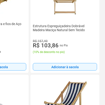
a e fios de Aço
Estrutura Espreguiçadeira Dobrável
Madeira Maciça Natural Sem Tecido
R$ 157,40
R$ 103,86
no Pix
x
(
10% de desconto no pix
)
sacola
Adicionar à sacola