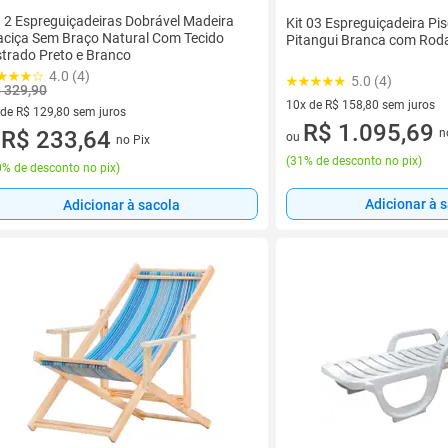
t 2 Espreguiçadeiras Dobrável Madeira
Kit 03 Espreguiçadeira Pis
ciça Sem Braço Natural Com Tecido
Pitangui Branca com Rod
strado Preto e Branco
4.0 (4)
5.0 (4)
 329,90
10x de R$ 158,80 sem juros
 de R$ 129,80 sem juros
10 vez de R$ 158,80 sem juro
R$ 1.095,69
n
ez de R$ 129,80 sem juros
R$ 233,64
ou
no Pix
u
(
31% de desconto no pix
)
% de desconto no pix
)
Adicionar à 
Adicionar à sacola