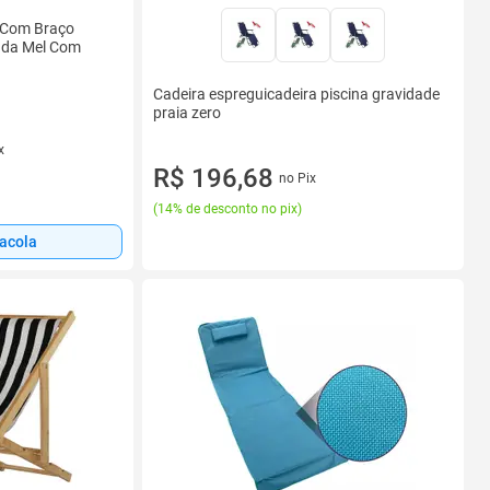
l Com Braço
ada Mel Com
Cadeira espreguicadeira piscina gravidade
praia zero
x
R$ 196,68
no Pix
(
14% de desconto no pix
)
sacola