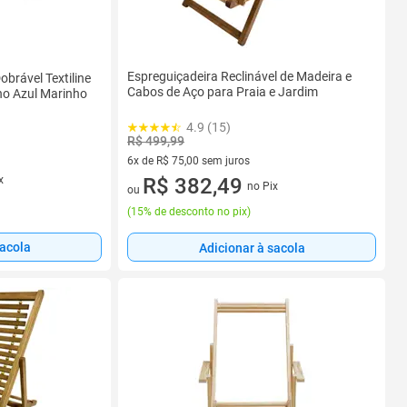
Espreguiçadeira Reclinável de Madeira e
obrável Textiline
Cabos de Aço para Praia e Jardim
ho Azul Marinho
4.9 (15)
R$ 499,99
6x de R$ 75,00 sem juros
x
6 vez de R$ 75,00 sem juros
R$ 382,49
no Pix
ou
(
15% de desconto no pix
)
sacola
Adicionar à sacola