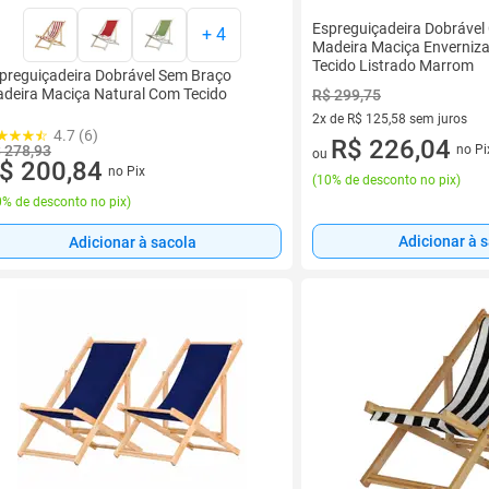
Espreguiçadeira Dobráve
+
4
Madeira Maciça Enverniz
Tecido Listrado Marrom
preguiçadeira Dobrável Sem Braço
deira Maciça Natural Com Tecido
R$ 299,75
2x de R$ 125,58 sem juros
4.7 (6)
2 vez de R$ 125,58 sem juros
R$ 226,04
 278,93
no Pi
ou
$ 200,84
no Pix
(
10% de desconto no pix
)
% de desconto no pix
)
Adicionar à 
Adicionar à sacola