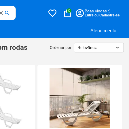
0
Boas vindas :)
Entre ou Cadastre-se
Atendimento
com rodas
Ordenar por