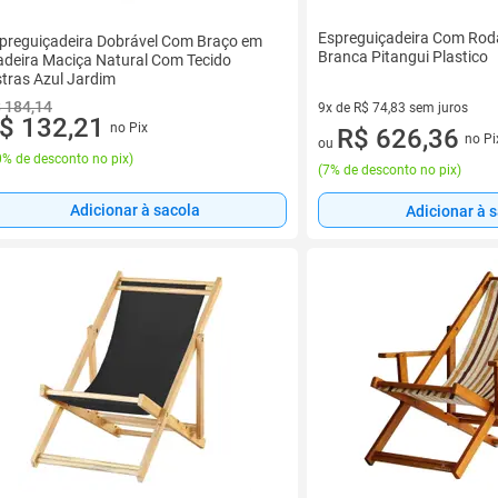
Espreguiçadeira Com Rod
preguiçadeira Dobrável Com Braço em
Branca Pitangui Plastico
deira Maciça Natural Com Tecido
stras Azul Jardim
 184,14
9x de R$ 74,83 sem juros
$ 132,21
no Pix
9 vez de R$ 74,83 sem juros
R$ 626,36
no Pi
ou
% de desconto no pix
)
(
7% de desconto no pix
)
Adicionar à sacola
Adicionar à 