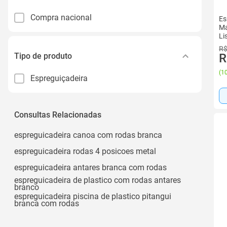
Compra nacional
Es
Ma
Li
R$
Tipo de produto
R
(
10
Espreguiçadeira
Consultas Relacionadas
espreguicadeira canoa com rodas branca
espreguicadeira rodas 4 posicoes metal
espreguicadeira antares branca com rodas
espreguicadeira de plastico com rodas antares
branco
espreguicadeira piscina de plastico pitangui
branca com rodas