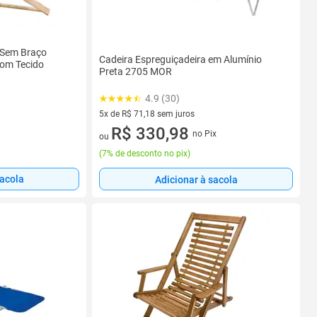
 Sem Braço
Cadeira Espreguiçadeira em Alumínio
Com Tecido
Preta 2705 MOR
4.9 (30)
5x de R$ 71,18 sem juros
5 vez de R$ 71,18 sem juros
R$ 330,98
no Pix
ou
(
7% de desconto no pix
)
sacola
Adicionar à sacola