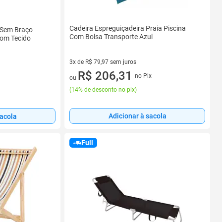
Cadeira Espreguiçadeira Praia Piscina
 Sem Braço
Com Bolsa Transporte Azul
Com Tecido
3x de R$ 79,97 sem juros
3 vez de R$ 79,97 sem juros
R$ 206,31
no Pix
ou
(
14% de desconto no pix
)
Adicionar à sacola
sacola
Full