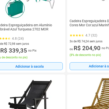
Cadeira Espreguiçadeira D
deira Espreguiçadeira em Alumínio
Cores Mor Cor:azul Marin
brável Azul Turquesa 2702 MOR
4.7 (32)
4.8 (24)
3x de R$ 74,24 sem juros
 de R$ 72,98 sem juros
3 vez de R$ 74,24 sem juros
R$ 204,90
no Pi
ez de R$ 72,98 sem juros
R$ 339,35
ou
no Pix
u
(
8% de desconto no pix
)
 de desconto no pix
)
Adicionar à 
Adicionar à sacola