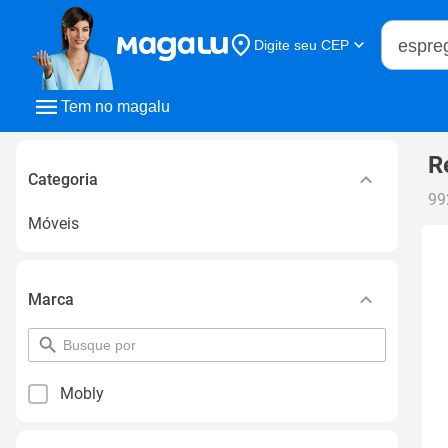
Buscar n
Digite seu CEP
Buscar
Tem no magalu
R
Categoria
99
Móveis
Marca
pesquisar
por
filtro
Mobly