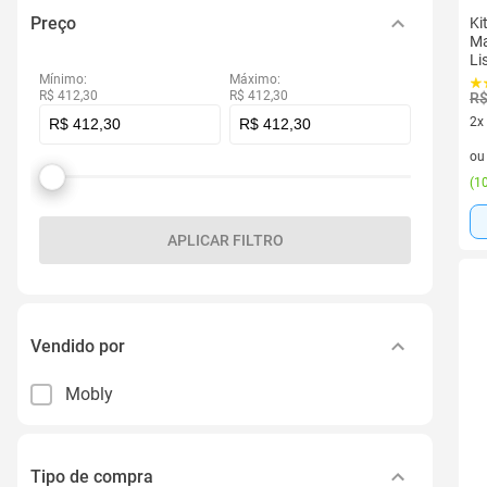
Preço
Ki
Ma
Li
Mínimo:
Máximo:
R$ 412,30
R$ 412,30
R$
2x
2 v
o
(
10
APLICAR FILTRO
Vendido por
Mobly
Tipo de compra