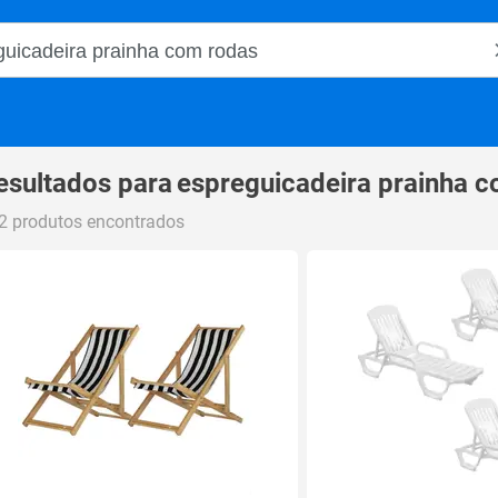
o Magalu
esultados para
espreguicadeira prainha 
2 produtos encontrados