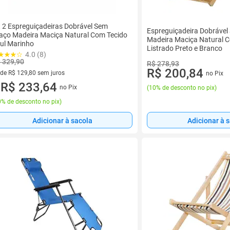
t 2 Espreguiçadeiras Dobrável Sem
Espreguiçadeira Dobrável
aço Madeira Maciça Natural Com Tecido
Madeira Maciça Natural 
ul Marinho
Listrado Preto e Branco
4.0 (8)
 329,90
R$ 278,93
R$ 200,84
 de R$ 129,80 sem juros
no Pix
ez de R$ 129,80 sem juros
R$ 233,64
no Pix
(
10% de desconto no pix
)
u
% de desconto no pix
)
Adicionar à sacola
Adicionar à 