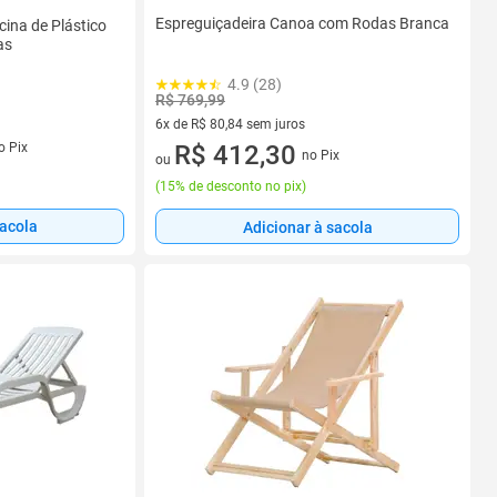
Espreguiçadeira Canoa com Rodas Branca
cina de Plástico
as
4.9 (28)
R$ 769,99
6x de R$ 80,84 sem juros
s
o Pix
6 vez de R$ 80,84 sem juros
R$ 412,30
no Pix
ou
(
15% de desconto no pix
)
sacola
Adicionar à sacola