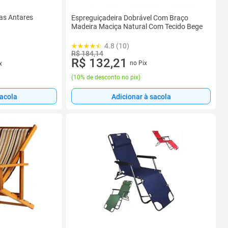
as Antares
Espreguiçadeira Dobrável Com Braço
Madeira Maciça Natural Com Tecido Bege
4.8 (10)
R$ 184,14
R$ 132,21
no Pix
x
(
10% de desconto no pix
)
sacola
Adicionar à sacola