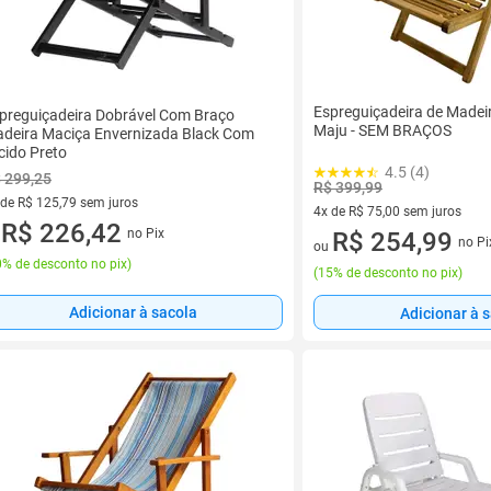
Espreguiçadeira de Madeir
preguiçadeira Dobrável Com Braço
Maju - SEM BRAÇOS
deira Maciça Envernizada Black Com
cido Preto
4.5 (4)
 299,25
R$ 399,99
 de R$ 125,79 sem juros
4x de R$ 75,00 sem juros
ez de R$ 125,79 sem juros
R$ 226,42
no Pix
4 vez de R$ 75,00 sem juros
R$ 254,99
u
no Pi
ou
% de desconto no pix
)
(
15% de desconto no pix
)
Adicionar à sacola
Adicionar à 