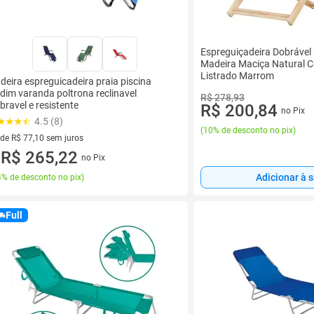
Espreguiçadeira Dobrável
Madeira Maciça Natural 
Listrado Marrom
deira espreguicadeira praia piscina
rdim varanda poltrona reclinavel
R$ 278,93
bravel e resistente
R$ 200,84
no Pix
4.5 (8)
(
10% de desconto no pix
)
 de R$ 77,10 sem juros
ez de R$ 77,10 sem juros
R$ 265,22
no Pix
u
Adicionar à 
% de desconto no pix
)
Full