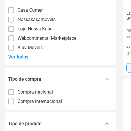
Casa Cumer
Es
Gr
Nossakasamoveis
Loja Nossa Kasa
R$
7x
Webcontinental Marketplace
7 v
o
Aluv Móveis
(
14
Ver todos
Tipo de compra
Compra nacional
Compra internacional
Tipo de produto