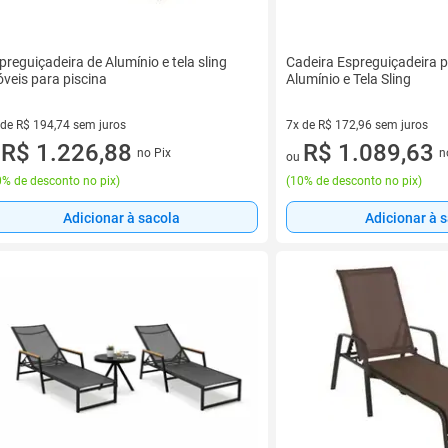
preguiçadeira de Alumínio e tela sling
Cadeira Espreguiçadeira 
veis para piscina
Alumínio e Tela Sling
 de R$ 194,74 sem juros
7x de R$ 172,96 sem juros
ez de R$ 194,74 sem juros
R$ 1.226,88
7 vez de R$ 172,96 sem juros
R$ 1.089,63
no Pix
n
u
ou
% de desconto no pix
)
(
10% de desconto no pix
)
Adicionar à sacola
Adicionar à 