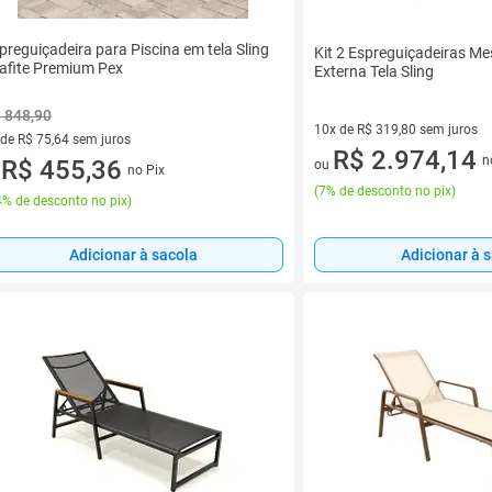
preguiçadeira para Piscina em tela Sling
Kit 2 Espreguiçadeiras Me
afite Premium Pex
Externa Tela Sling
 848,90
10x de R$ 319,80 sem juros
 de R$ 75,64 sem juros
10 vez de R$ 319,80 sem juro
R$ 2.974,14
n
ez de R$ 75,64 sem juros
R$ 455,36
ou
no Pix
u
(
7% de desconto no pix
)
% de desconto no pix
)
Adicionar à 
Adicionar à sacola