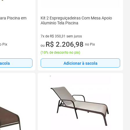
para Piscina em
Kit 2 Espreguiçadeiras Com Mesa Apoio
Aluminio Tela Piscina
7x de R$ 350,31 sem juros
7 vez de R$ 350,31 sem juros
R$ 2.206,98
o Pix
no Pix
ou
(
10% de desconto no pix
)
sacola
Adicionar à sacola