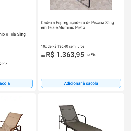
Cadeira Espreguiçadeira de Piscina Sling
em Tela e Aluminio Preto
io e Tela Sling
10x de R$ 136,40 sem juros
10 vez de R$ 136,40 sem juros
R$ 1.363,95
no Pix
ou
s
o Pix
sacola
Adicionar à sacola