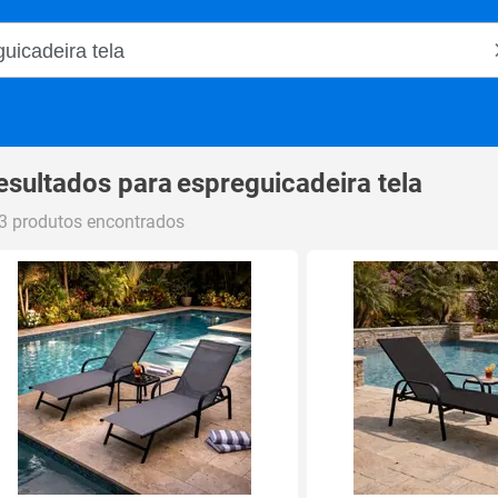
o Magalu
esultados para
espreguicadeira tela
3 produtos encontrados