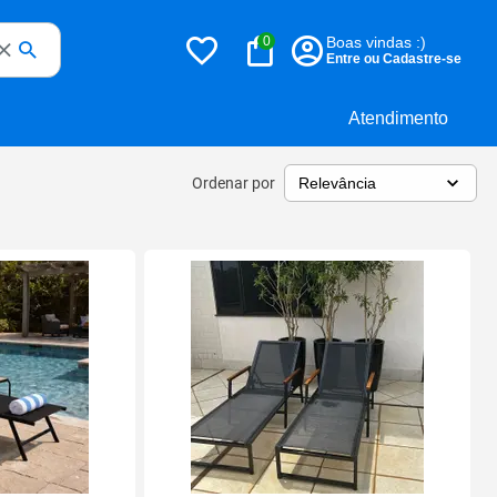
0
Boas vindas :)
Entre ou Cadastre-se
Atendimento
Ordenar por