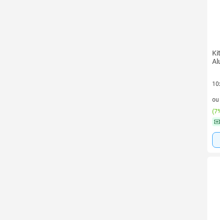
Ki
Al
10
10 
o
(
7%