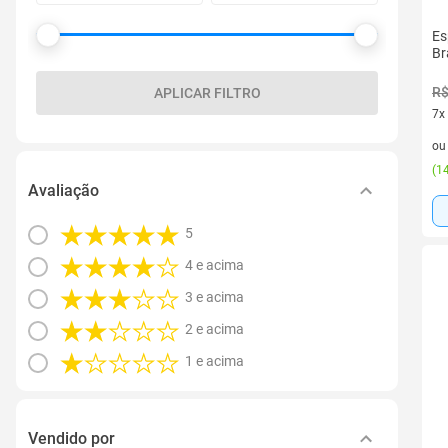
Es
Br
R$
APLICAR FILTRO
7x
7 v
o
(
14
Avaliação
5
4 e acima
3 e acima
2 e acima
1 e acima
Vendido por