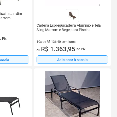
iscina Jardim
 Marrom
Cadeira Espreguiçadeira Alumínio e Tela
Sling Marrom e Bege para Piscina
s
o Pix
10x de R$ 136,40 sem juros
10 vez de R$ 136,40 sem juros
R$ 1.363,95
no Pix
ou
sacola
Adicionar à sacola