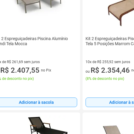
t 2 Espreguiçadeiras Piscina Alumínio
Kit 2 Espreguiçadeiras Pis
ndi Tela Mocca
Tela 5 Posições Marrom 
x de R$ 261,69 sem juros
10x de R$ 255,92 sem juros
vez de R$ 261,69 sem juros
R$ 2.407,55
10 vez de R$ 255,92 sem juro
R$ 2.354,46
no Pix
n
u
ou
 de desconto no pix
)
(
8% de desconto no pix
)
Adicionar à sacola
Adicionar à 