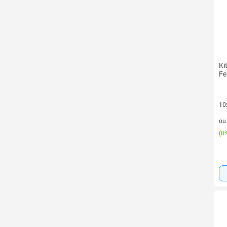
Ki
Fe
10
10 
o
(
8%