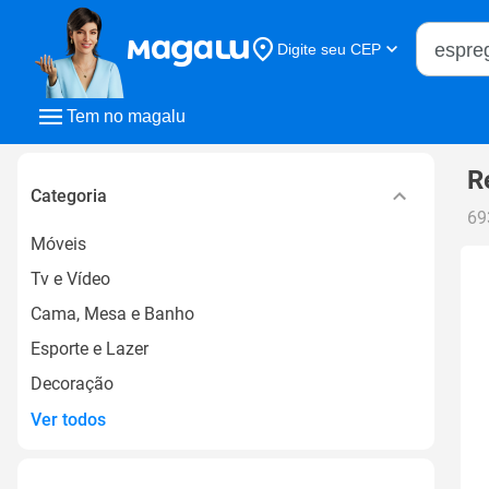
Buscar n
Digite seu CEP
Buscar
Tem no magalu
R
Categoria
69
Móveis
Tv e Vídeo
Cama, Mesa e Banho
Esporte e Lazer
Decoração
Ver todos