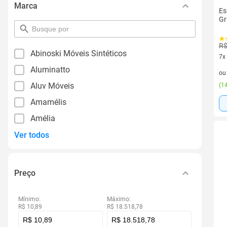
Marca
Es
Gr
pesquisar
por
filtro
R$
Abinoski Móveis Sintéticos
7x
7 v
Aluminatto
o
Aluv Móveis
(
14
Amamélis
Amélia
Ver todos
Preço
Mínimo:
Máximo:
R$ 10,89
R$ 18.518,78