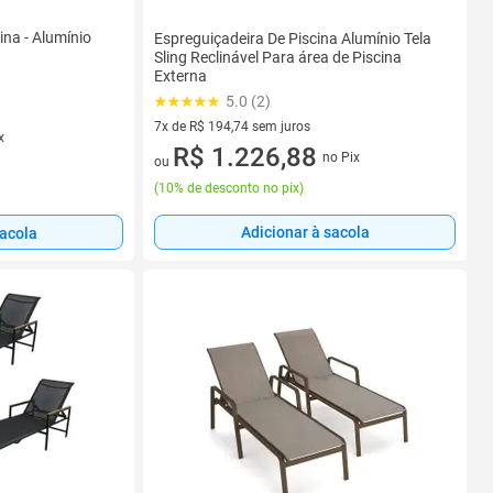
ina - Alumínio
Espreguiçadeira De Piscina Alumínio Tela
Sling Reclinável Para área de Piscina
Externa
5.0 (2)
7x de R$ 194,74 sem juros
x
7 vez de R$ 194,74 sem juros
R$ 1.226,88
no Pix
ou
(
10% de desconto no pix
)
Adicionar à sacola
sacola