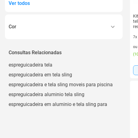
Ver todos
Ki
te
Cor
re
7x
Preto
7 v
o
Marrom
Consultas Relacionadas
(
10
Branco
espreguicadeira tela
Bege
espreguicadeira em tela sling
Azul Claro
espreguicadeira e tela sling moveis para piscina
Ver todos
espreguicadeira aluminio tela sling
espreguicadeira em aluminio e tela sling para