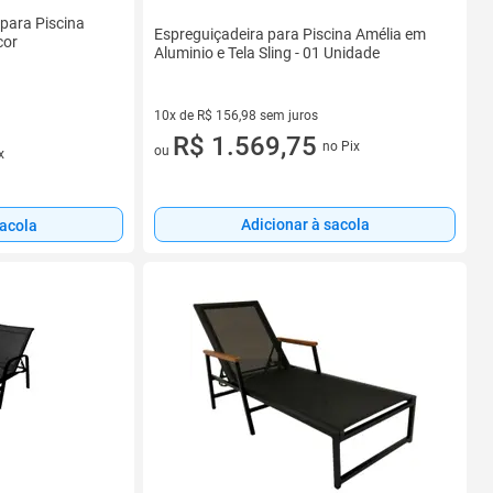
para Piscina
Espreguiçadeira para Piscina Amélia em
cor
Aluminio e Tela Sling - 01 Unidade
10x de R$ 156,98 sem juros
10 vez de R$ 156,98 sem juros
R$ 1.569,75
no Pix
ou
x
Adicionar à sacola
sacola