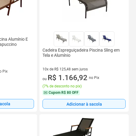
cina Alumínio E
Capuccino
Cadeira Espreguiçadeira Piscina Sling em
Tela e Alumínio
s
10x de R$ 125,48 sem juros
o Pix
10 vez de R$ 125,48 sem juros
R$ 1.166,92
no Pix
ou
(
7% de desconto no pix
)
Cupom
R$ 80 OFF
sacola
Adicionar à sacola