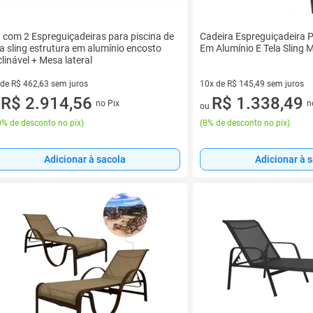
t com 2 Espreguiçadeiras para piscina de
Cadeira Espreguiçadeira P
la sling estrutura em alumínio encosto
Em Alumínio E Tela Sling
clinável + Mesa lateral
 de R$ 462,63 sem juros
10x de R$ 145,49 sem juros
ez de R$ 462,63 sem juros
R$ 2.914,56
10 vez de R$ 145,49 sem juro
R$ 1.338,49
no Pix
n
u
ou
% de desconto no pix
)
(
8% de desconto no pix
)
Adicionar à sacola
Adicionar à 