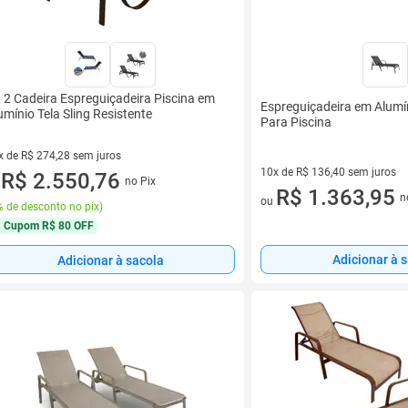
t 2 Cadeira Espreguiçadeira Piscina em
Espreguiçadeira em Alumín
umínio Tela Sling Resistente
Para Piscina
x de R$ 274,28 sem juros
10x de R$ 136,40 sem juros
vez de R$ 274,28 sem juros
R$ 2.550,76
no Pix
u
10 vez de R$ 136,40 sem juro
R$ 1.363,95
n
ou
 de desconto no pix
)
Cupom
R$ 80 OFF
Adicionar à 
Adicionar à sacola