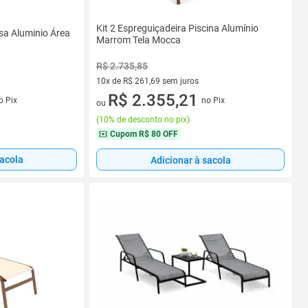
Kit 2 Espreguiçadeira Piscina Alumínio
sa Aluminio Área
Marrom Tela Mocca
R$ 2.735,85
10x de R$ 261,69 sem juros
10 vez de R$ 261,69 sem juros
R$ 2.355,21
s
no Pix
o Pix
ou
(
10% de desconto no pix
)
Cupom
R$ 80 OFF
sacola
Adicionar à sacola