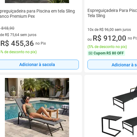
Espreguiçadeira Para Pisc
preguiçadeira para Piscina em tela Sling
Tela Sling
anco Premium Pex
 848,90
10x de R$ 96,00 sem juros
 de R$ 75,64 sem juros
10 vez de R$ 96,00 sem juros
R$ 912,00
no Pi
ou
ez de R$ 75,64 sem juros
R$ 455,36
no Pix
u
(
5% de desconto no pix
)
% de desconto no pix
)
Cupom
R$ 80 OFF
Adicionar à sacola
Adicionar à 