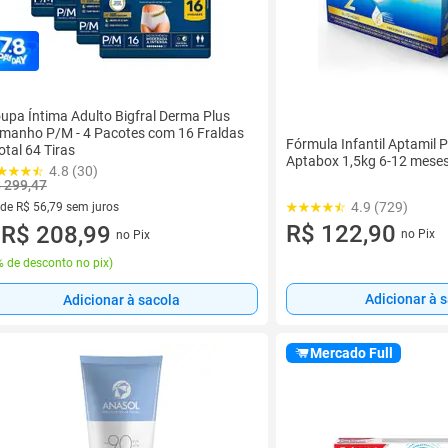
upa Íntima Adulto Bigfral Derma Plus
manho P/M - 4 Pacotes com 16 Fraldas
Fórmula Infantil Aptamil 
Total 64 Tiras
Aptabox 1,5kg 6-12 mese
4.8 (30)
 299,47
4.9 (729)
 de R$ 56,79 sem juros
R$ 122,90
ez de R$ 56,79 sem juros
R$ 208,99
no Pix
no Pix
u
 de desconto no pix
)
Adicionar à 
Adicionar à sacola
Mercado Full