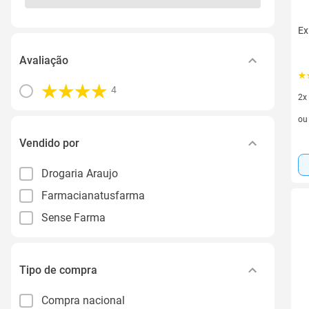
Ex
Avaliação
4
2x
2 v
o
Vendido por
Drogaria Araujo
Farmacianatusfarma
Sense Farma
Tipo de compra
Compra nacional