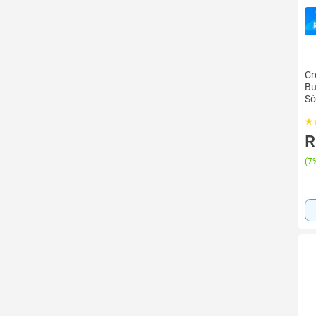
Cr
Bu
Só
R
(
7%