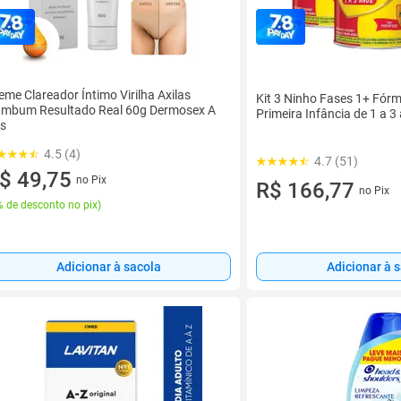
eme Clareador Íntimo Virilha Axilas
Kit 3 Ninho Fases 1+ Fórmu
mbum Resultado Real 60g Dermosex A
Primeira Infância de 1 a 
s
4.5 (4)
4.7 (51)
$ 49,75
no Pix
R$ 166,77
no Pix
 de desconto no pix
)
Adicionar à sacola
Adicionar à 