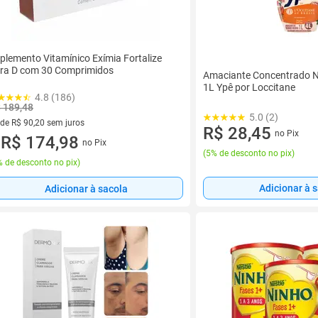
plemento Vitamínico Exímia Fortalize
ra D com 30 Comprimidos
Amaciante Concentrado N
1L Ypê por Loccitane
4.8 (186)
 189,48
5.0 (2)
 de R$ 90,20 sem juros
R$ 28,45
no Pix
ez de R$ 90,20 sem juros
R$ 174,98
no Pix
u
(
5% de desconto no pix
)
 de desconto no pix
)
Adicionar à 
Adicionar à sacola