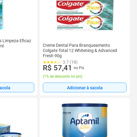
 Limpeza Eficaz
Creme Dental Para Branqueamento
ml
Colgate Total 12 Whitening & Advanced
Fresh 90g
3.7 (18)
R$ 57,41
no Pix
(
1% de desconto no pix
)
sacola
Adicionar à sacola