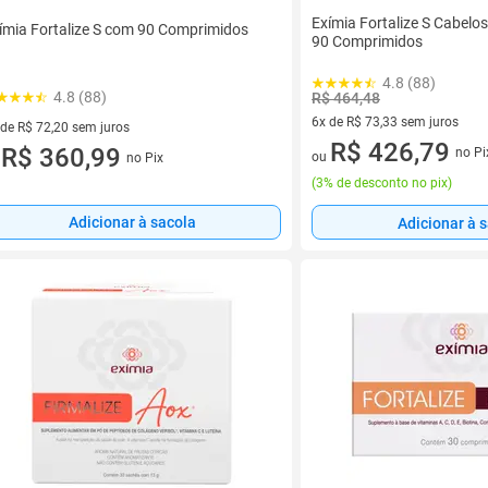
Exímia Fortalize S Cabel
ímia Fortalize S com 90 Comprimidos
90 Comprimidos
4.8 (88)
4.8 (88)
R$ 464,48
6x de R$ 73,33 sem juros
 de R$ 72,20 sem juros
6 vez de R$ 73,33 sem juros
R$ 426,79
ez de R$ 72,20 sem juros
R$ 360,99
no Pi
ou
no Pix
u
(
3% de desconto no pix
)
Adicionar à sacola
Adicionar à 