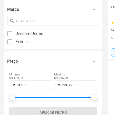
Ex
Marca
pesquisar
por
filtro
5x
Divicom Dermo
5 v
o
Eximia
Preço
Mínimo:
Máximo:
R$ 169,59
R$ 236,88
APLICAR FILTRO