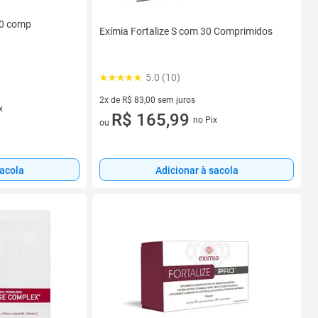
/30 comp
Exímia Fortalize S com 30 Comprimidos
5.0 (10)
2x de R$ 83,00 sem juros
x
2 vez de R$ 83,00 sem juros
R$ 165,99
no Pix
ou
sacola
Adicionar à sacola