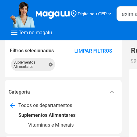
Buscar n
Digite seu CEP
Buscar
Tem no magalu
R
Filtros selecionados
LIMPAR FILTROS
99
Suplementos
Alimentares
Categoria
Todos os departamentos
Suplementos Alimentares
Vitaminas e Minerais