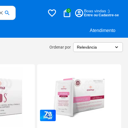
0
Boas vindas :)
Entre ou Cadastre-se
Atendimento
Ordenar por