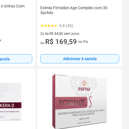
os e Unhas Com
Exímia Firmalize Age Complex com 30
Sachês
4.8 (26)
2x de R$ 84,80 sem juros
2 vez de R$ 84,80 sem juros
R$ 169,59
x
no Pix
ou
Adicionar à sacola
sacola