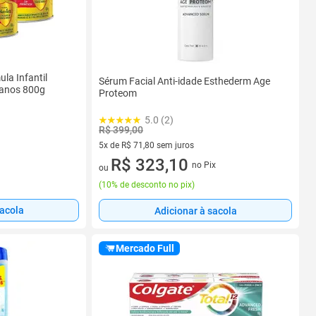
la Infantil
Sérum Facial Anti-idade Esthederm Age
3 anos 800g
Proteom
5.0 (2)
R$ 399,00
5x de R$ 71,80 sem juros
5 vez de R$ 71,80 sem juros
R$ 323,10
no Pix
ou
(
10% de desconto no pix
)
sacola
Adicionar à sacola
Mercado Full