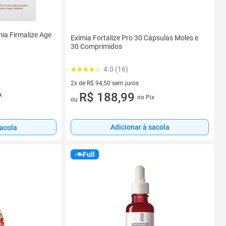
ia Firmalize Age
Exímia Fortalize Pro 30 Cápsulas Moles e
30 Comprimidos
4.0 (16)
2x de R$ 94,50 sem juros
2 vez de R$ 94,50 sem juros
R$ 188,99
x
no Pix
ou
Adicionar à sacola
sacola
Full