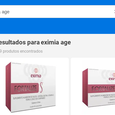
o Magalu
esultados para
eximia age
9 produtos encontrados