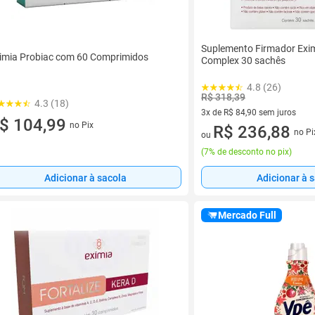
Suplemento Firmador Exim
imia Probiac com 60 Comprimidos
Complex 30 sachês
4.8 (26)
R$ 318,39
4.3 (18)
3x de R$ 84,90 sem juros
$ 104,99
no Pix
3 vez de R$ 84,90 sem juros
R$ 236,88
no Pi
ou
(
7% de desconto no pix
)
Adicionar à sacola
Adicionar à 
Mercado Full