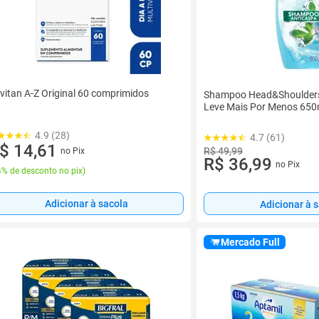
vitan A-Z Original 60 comprimidos
Shampoo Head&Shoulders
Leve Mais Por Menos 650
4.9 (28)
4.7 (61)
$ 14,61
R$ 49,99
no Pix
R$ 36,99
no Pix
% de desconto no pix
)
Adicionar à sacola
Adicionar à 
Mercado Full