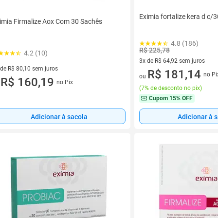
Eximia fortalize kera d c
imia Firmalize Aox Com 30 Sachês
4.8 (186)
R$ 225,78
4.2 (10)
3x de R$ 64,92 sem juros
 de R$ 80,10 sem juros
3 vez de R$ 64,92 sem juros
R$ 181,14
no Pi
ou
ez de R$ 80,10 sem juros
R$ 160,19
no Pix
u
(
7% de desconto no pix
)
Cupom
15% OFF
Adicionar à sacola
Adicionar à 