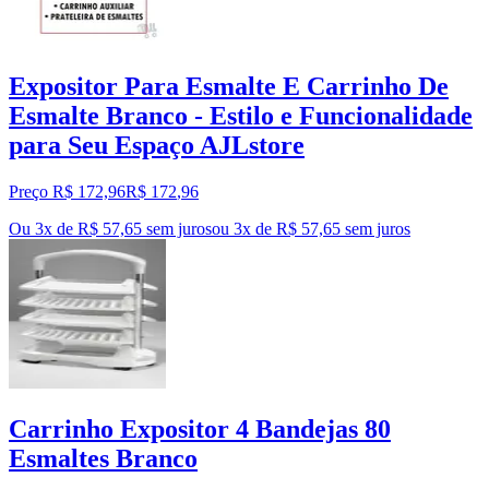
Expositor Para Esmalte E Carrinho De
Esmalte Branco - Estilo e Funcionalidade
para Seu Espaço AJLstore
Preço R$ 172,96
R$
172
,
96
Ou 3x de R$ 57,65 sem juros
ou
3
x de
R$ 57,65
sem juros
Carrinho Expositor 4 Bandejas 80
Esmaltes Branco