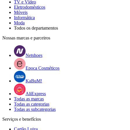
TV e Vídeo
Eletrodomésticos
Móveis
Informática
Moda
Todos os departamentos
Nossas marcas e parceiros
Netshoes
Epoca Cosméticos
KaBuM!
AliExpress
Todas as marcas
Todas as categorias
Todas as subcategorias
Serviços e benefícios
Cartão Luiza