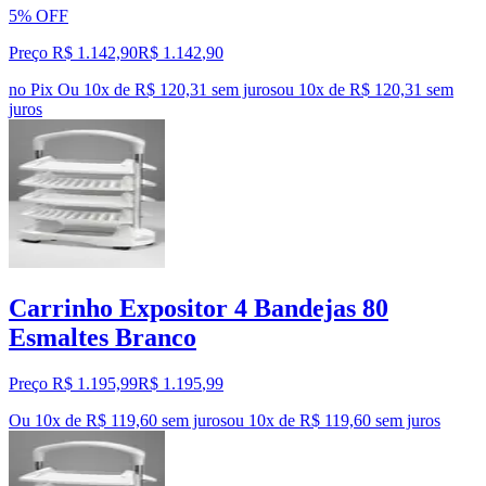
5% OFF
Preço R$ 1.142,90
R$
1.142
,
90
no Pix
Ou 10x de R$ 120,31 sem juros
ou
10
x de
R$ 120,31
sem
juros
Carrinho Expositor 4 Bandejas 80
Esmaltes Branco
Preço R$ 1.195,99
R$
1.195
,
99
Ou 10x de R$ 119,60 sem juros
ou
10
x de
R$ 119,60
sem juros