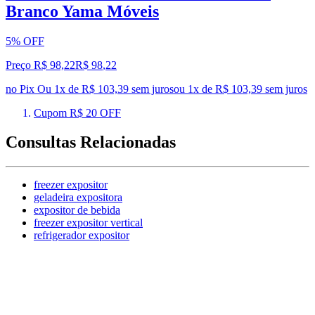
Branco Yama Móveis
5% OFF
Preço R$ 98,22
R$
98
,
22
no Pix
Ou 1x de R$ 103,39 sem juros
ou
1
x de
R$ 103,39
sem juros
Cupom R$ 20 OFF
Consultas Relacionadas
freezer expositor
geladeira expositora
expositor de bebida
freezer expositor vertical
refrigerador expositor