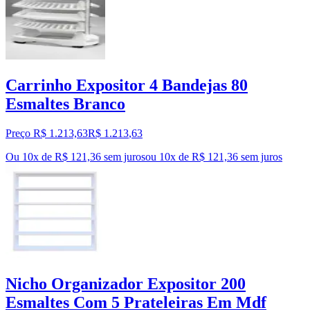
Carrinho Expositor 4 Bandejas 80
Esmaltes Branco
Preço R$ 1.213,63
R$
1.213
,
63
Ou 10x de R$ 121,36 sem juros
ou
10
x de
R$ 121,36
sem juros
Nicho Organizador Expositor 200
Esmaltes Com 5 Prateleiras Em Mdf