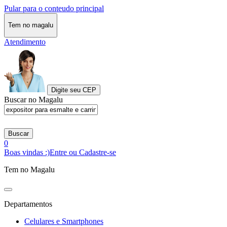
Pular para o conteudo principal
Tem no magalu
Atendimento
Digite seu CEP
Buscar no Magalu
Buscar
0
Boas vindas :)
Entre ou Cadastre-se
Tem no Magalu
Departamentos
Celulares e Smartphones