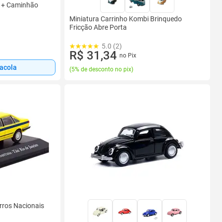
l + Caminhão
Miniatura Carrinho Kombi Brinquedo
Fricção Abre Porta
5.0 (2)
R$ 31,34
no Pix
sacola
(
5% de desconto no pix
)
rros Nacionais