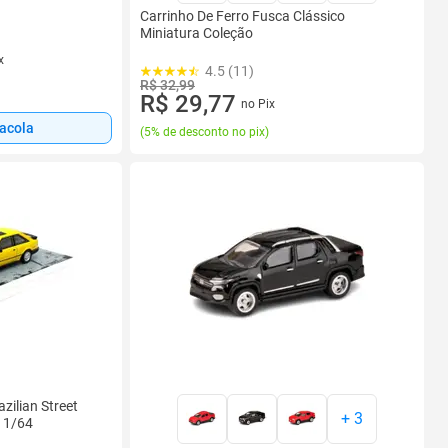
Carrinho De Ferro Fusca Clássico
Miniatura Coleção
x
4.5 (11)
R$ 32,99
R$ 29,77
no Pix
sacola
(
5% de desconto no pix
)
zilian Street
+
3
s 1/64