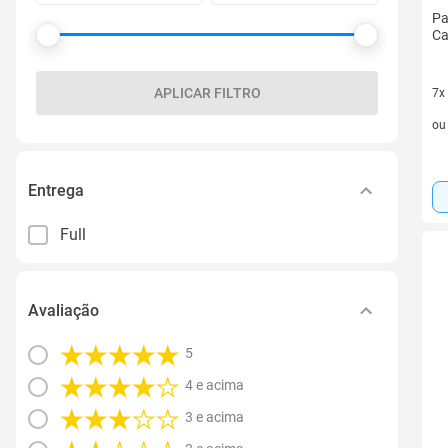
Pa
Ca
APLICAR FILTRO
7x
7 v
o
Entrega
Full
Avaliação
5
4 e acima
3 e acima