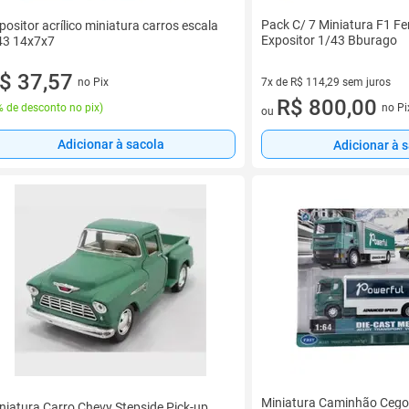
Pack C/ 7 Miniatura F1 Fe
positor acrílico miniatura carros escala
Expositor 1/43 Bburago
43 14x7x7
$ 37,57
no Pix
7x de R$ 114,29 sem juros
7 vez de R$ 114,29 sem juros
R$ 800,00
 de desconto no pix
)
no Pi
ou
Adicionar à sacola
Adicionar à 
Miniatura Caminhão Cegon
niatura Carro Chevy Stepside Pick-up