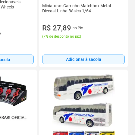
lecionáveis
Miniaturas Carrinho Matchbox Metal
tWheels
Diecast Linha Básica 1/64
R$ 27,89
no Pix
x
(
7% de desconto no pix
)
Adicionar à sacola
sacola