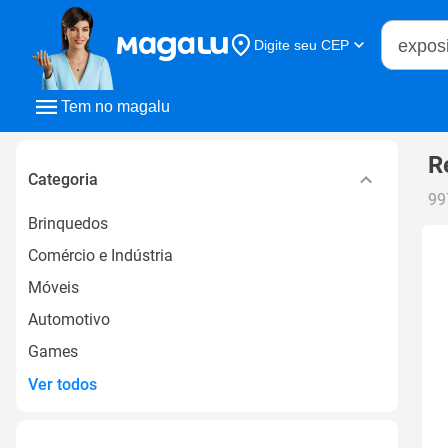
Buscar n
Digite seu CEP
Buscar
Tem no magalu
R
Categoria
99
Brinquedos
Comércio e Indústria
Móveis
Automotivo
Games
Ver todos