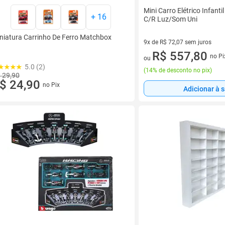
Mini Carro Elétrico Infant
+
16
C/R Luz/Som Uni
niatura Carrinho De Ferro Matchbox
9x de R$ 72,07 sem juros
9 vez de R$ 72,07 sem juros
R$ 557,80
no Pi
ou
5.0 (2)
(
14% de desconto no pix
)
 29,90
$ 24,90
no Pix
Adicionar à 