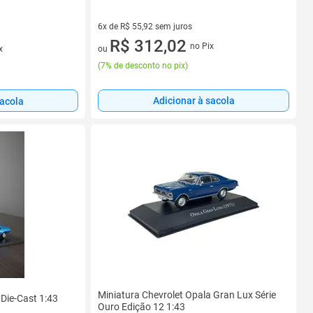
6x de R$ 55,92 sem juros
6 vez de R$ 55,92 sem juros
R$ 312,02
no Pix
ou
x
(
7% de desconto no pix
)
Adicionar à sacola
sacola
Miniatura Chevrolet Opala Gran Lux Série
 Die-Cast 1:43
Ouro Edição 12 1:43