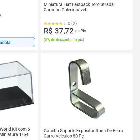
Miniatura Fiat Fastback Toro Strada
Carrinho Colecionável
x
5.0 (2)
R$ 37,72
no Pix
(
5% de desconto no pix
)
sacola
World Kit com 6
Gancho Suporte Expositor Roda De Ferro
Miniatura 1/64
Carro Veiculos 80 Pç