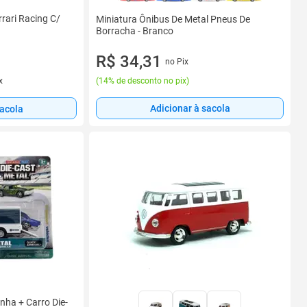
rrari Racing C/
Miniatura Ônibus De Metal Pneus De
Borracha - Branco
R$ 34,31
no Pix
(
14% de desconto no pix
)
x
Adicionar à sacola
sacola
ha + Carro Die-