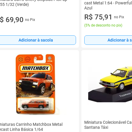
cast Metal 1:64 - Powerfu
55 1/32 (Verde)
Azul
R$ 75,91
no Pix
$ 69,90
no Pix
(
5% de desconto no pix
)
Adicionar à sacola
Adicionar à 
Miniatura Colecionável Ca
niaturas Carrinho Matchbox Metal
Santana Táxi
ecast Linha Básica 1/64