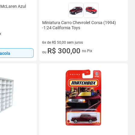
il McLaren Azul
Miniatura Carro Chevrolet Corsa (1994)
-1:24 California Toys
x
6x de R$ 50,00 sem juros
6 vez de R$ 50,00 sem juros
R$ 300,00
no Pix
ou
sacola