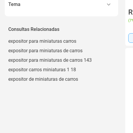
14 Anos
Tema
14 Anos Ou Mais
R
Fórmula 1
Maiores de 14 Anos
(
7%
Stock Car
Consultas Relacionadas
5-7 Anos
Volkswagen
Ver todos
expositor para miniaturas carros
Velozes e Furiosos
expositor para miniaturas de carros
Veículos
expositor para miniaturas de carros 143
Ver todos
expositor carros miniaturas 1 18
expositor de miniaturas de carros