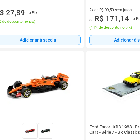
2x de R$ 99,50 sem juros
$ 27,89
no Pix
2 vez de R$ 99,50 sem juros
R$ 171,14
no Pi
ou
 de desconto no pix
)
(
14% de desconto no pix
)
Adicionar à 
Adicionar à sacola
Ford Escort XR3 1988 - Bra
Cars - Série 7 - BR Classic