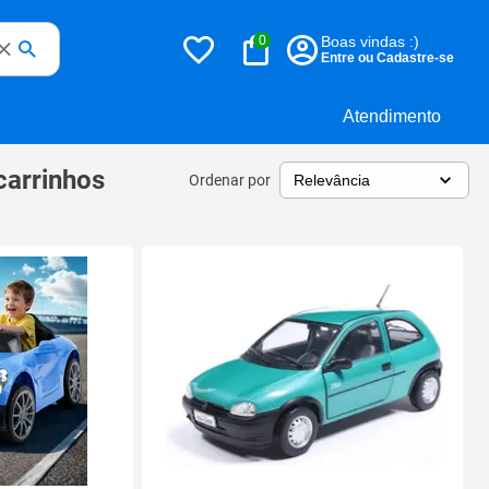
0
Boas vindas :)
Entre ou Cadastre-se
Atendimento
carrinhos
Ordenar por