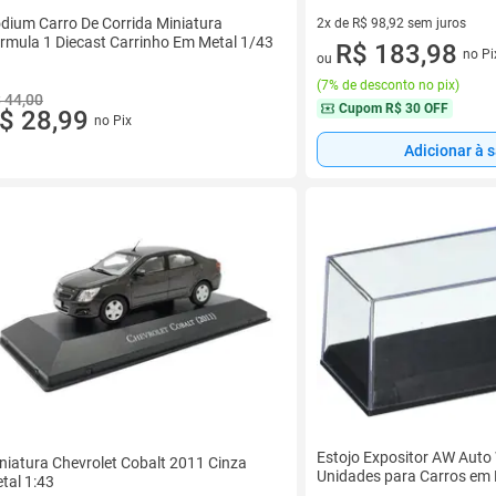
dium Carro De Corrida Miniatura
2x de R$ 98,92 sem juros
rmula 1 Diecast Carrinho Em Metal 1/43
2 vez de R$ 98,92 sem juros
R$ 183,98
no Pi
ou
(
7% de desconto no pix
)
 44,00
Cupom
R$ 30 OFF
$ 28,99
no Pix
Adicionar à 
Estojo Expositor AW Auto 
niatura Chevrolet Cobalt 2011 Cinza
Unidades para Carros em 
tal 1:43