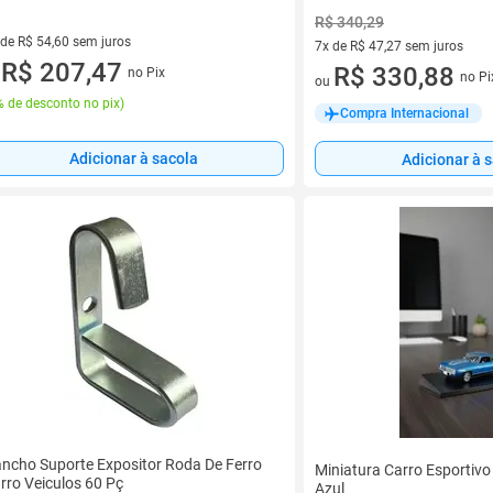
R$ 340,29
 de R$ 54,60 sem juros
7x de R$ 47,27 sem juros
ez de R$ 54,60 sem juros
R$ 207,47
7 vez de R$ 47,27 sem juros
R$ 330,88
no Pix
u
no Pi
ou
 de desconto no pix
)
Compra Internacional
Adicionar à sacola
Adicionar à 
ncho Suporte Expositor Roda De Ferro
Miniatura Carro Esportivo
rro Veiculos 60 Pç
Azul