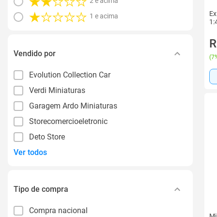
2 e acima
Ex
1 e acima
1:
R
Vendido por
(
7%
Evolution Collection Car
Verdi Miniaturas
Garagem Ardo Miniaturas
Storecomercioeletronic
Deto Store
Ver todos
Tipo de compra
Compra nacional
Mi