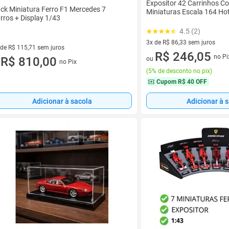
Expositor 42 Carrinhos Co
ck Miniatura Ferro F1 Mercedes 7
Miniaturas Escala 164 Ho
rros + Display 1/43
4.5 (2)
3x de R$ 86,33 sem juros
 de R$ 115,71 sem juros
3 vez de R$ 86,33 sem juros
R$ 246,05
no Pi
ez de R$ 115,71 sem juros
R$ 810,00
ou
no Pix
u
(
5% de desconto no pix
)
Cupom
R$ 40 OFF
Adicionar à sacola
Adicionar à 