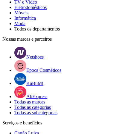
TV e Vídeo
Eletrodomésticos
Móveis
Informática
Moda
Todos os departamentos
Nossas marcas e parceiros
Netshoes
Epoca Cosméticos
KaBuM!
AliExpress
Todas as marcas
Todas as categorias
Todas as subcategorias
Serviços e benefícios
Cartão Luiza