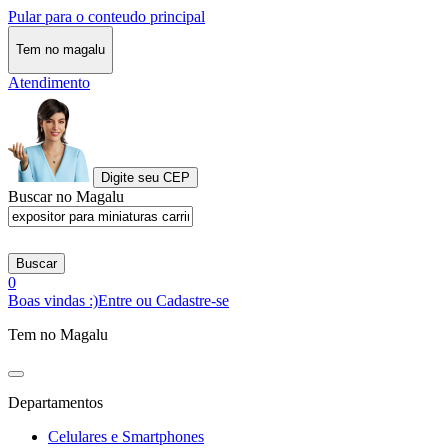
Pular para o conteudo principal
Tem no magalu
Atendimento
Digite seu CEP
Buscar no Magalu
Buscar
0
Boas vindas :)
Entre ou Cadastre-se
Tem no Magalu
Departamentos
Celulares e Smartphones