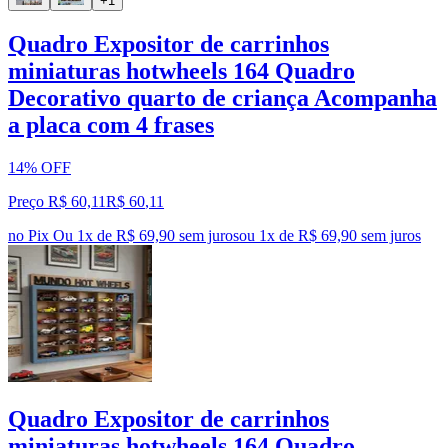
+1
Quadro Expositor de carrinhos
miniaturas hotwheels 164 Quadro
Decorativo quarto de criança Acompanha
a placa com 4 frases
14% OFF
Preço R$ 60,11
R$
60
,
11
no Pix
Ou 1x de R$ 69,90 sem juros
ou
1
x de
R$ 69,90
sem juros
Quadro Expositor de carrinhos
miniaturas hotwheels 164 Quadro