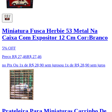
Miniatura Fusca Herbie 53 Metal Na
Caixa Com Expositor 12 Cm Cor:Branco
5% OFF
Preço R$ 27,46
R$
27
,
46
no Pix
Ou 1x de R$ 28,90 sem juros
ou
1
x de
R$ 28,90
sem juros
Prateleira Para Miniaturas Carrinho De