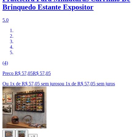
Brinquedo Estante Expositor
5.0
(4)
Preço R$ 57,05
R$
57
,
05
Ou 1x de R$ 57,05 sem juros
ou
1
x de
R$ 57,05
sem juros