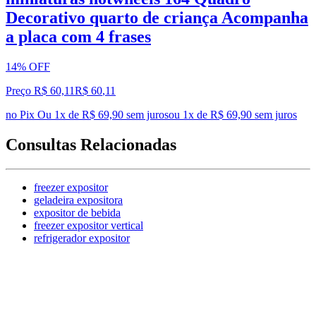
Decorativo quarto de criança Acompanha
a placa com 4 frases
14% OFF
Preço R$ 60,11
R$
60
,
11
no Pix
Ou 1x de R$ 69,90 sem juros
ou
1
x de
R$ 69,90
sem juros
Consultas Relacionadas
freezer expositor
geladeira expositora
expositor de bebida
freezer expositor vertical
refrigerador expositor