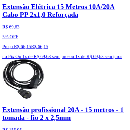
Extensão Elétrica 15 Metros 10A/20A
Cabo PP 2x1,0 Reforçada
R$ 69,63
5% OFF
Preço R$ 66,15
R$
66
,
15
no Pix
Ou 1x de R$ 69,63 sem juros
ou
1
x de
R$ 69,63
sem juros
Extensão profissional 20A - 15 metros - 1
tomada - fio 2 x 2,5mm
R$ 155,95