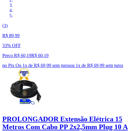
(3)
R$ 89,99
33% OFF
Preço R$ 60,19
R$
60
,
19
no Pix
Ou 1x de R$ 69,99 sem juros
ou
1
x de
R$ 69,99
sem juros
PROLONGADOR Extensão Elétrica 15
Metros Com Cabo PP 2x2,5mm Plug 10 A