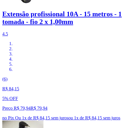
Extensão profissional 10A - 15 metros - 1
tomada - fio 2 x 1,00mm
4.5
(6)
R$ 84,15
5% OFF
Preço R$ 79,94
R$
79
,
94
no Pix
Ou 1x de R$ 84,15 sem juros
ou
1
x de
R$ 84,15
sem juros