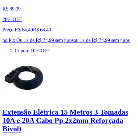
R$ 89,99
28% OFF
Preço R$ 64,49
R$
64
,
49
no Pix
Ou 1x de R$ 74,99 sem juros
ou
1
x de
R$ 74,99
sem juros
Cupom 10% OFF
Extensão Elétrica 15 Metros 3 Tomadas
10A e 20A Cabo Pp 2x2mm Reforçada
Bivolt