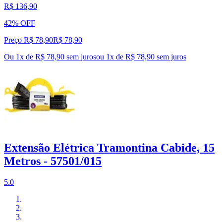
R$ 136,90
42% OFF
Preço R$ 78,90
R$
78
,
90
Ou 1x de R$ 78,90 sem juros
ou
1
x de
R$ 78,90
sem juros
Extensão Elétrica Tramontina Cabide, 15
Metros - 57501/015
5.0