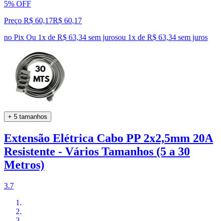
5% OFF
Preço R$ 60,17
R$
60
,
17
no Pix
Ou 1x de R$ 63,34 sem juros
ou
1
x de
R$ 63,34
sem juros
+ 5 tamanhos
Extensão Elétrica Cabo PP 2x2,5mm 20A
Resistente - Vários Tamanhos (5 a 30
Metros)
3.7