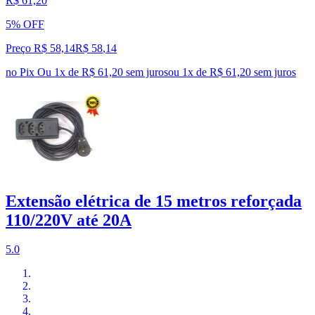
R$ 61,20
5% OFF
Preço R$ 58,14
R$
58
,
14
no Pix
Ou 1x de R$ 61,20 sem juros
ou
1
x de
R$ 61,20
sem juros
Extensão elétrica de 15 metros reforçada
110/220V até 20A
5.0