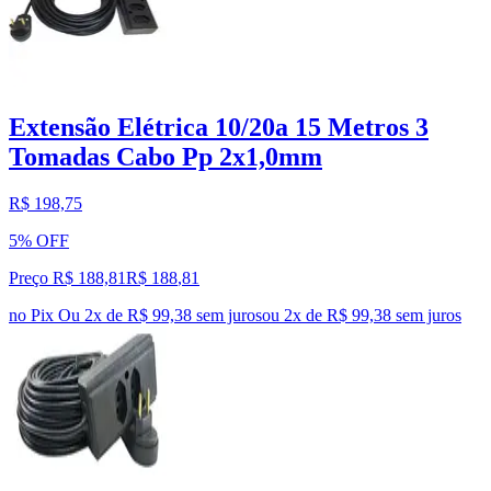
Extensão Elétrica 10/20a 15 Metros 3
Tomadas Cabo Pp 2x1,0mm
R$ 198,75
5% OFF
Preço R$ 188,81
R$
188
,
81
no Pix
Ou 2x de R$ 99,38 sem juros
ou
2
x de
R$ 99,38
sem juros