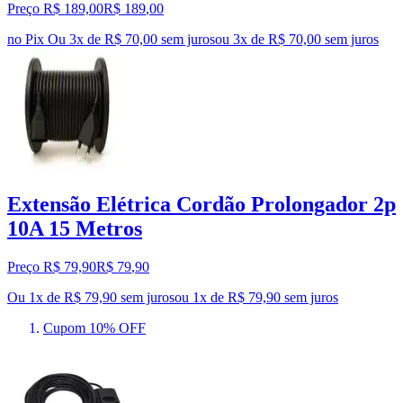
Preço R$ 189,00
R$
189
,
00
no Pix
Ou 3x de R$ 70,00 sem juros
ou
3
x de
R$ 70,00
sem juros
Extensão Elétrica Cordão Prolongador 2p
10A 15 Metros
Preço R$ 79,90
R$
79
,
90
Ou 1x de R$ 79,90 sem juros
ou
1
x de
R$ 79,90
sem juros
Cupom 10% OFF