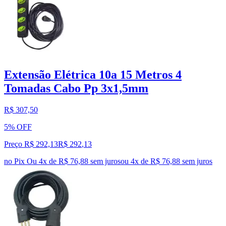
Extensão Elétrica 10a 15 Metros 4
Tomadas Cabo Pp 3x1,5mm
R$ 307,50
5% OFF
Preço R$ 292,13
R$
292
,
13
no Pix
Ou 4x de R$ 76,88 sem juros
ou
4
x de
R$ 76,88
sem juros