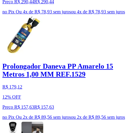
Preço R$ 290,44
R$
290
,
44
no Pix
Ou 4x de R$ 78,93 sem juros
ou
4
x de
R$ 78,93
sem juros
Prolongador Daneva PP Amarelo 15
Metros 1,00 MM REF.1529
R$ 179,12
12% OFF
Preço R$ 157,63
R$
157
,
63
no Pix
Ou 2x de R$ 89,56 sem juros
ou
2
x de
R$ 89,56
sem juros