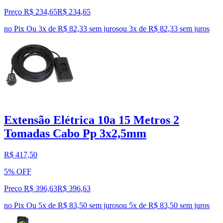
Preço R$ 234,65
R$
234
,
65
no Pix
Ou 3x de R$ 82,33 sem juros
ou
3
x de
R$ 82,33
sem juros
Extensão Elétrica 10a 15 Metros 2
Tomadas Cabo Pp 3x2,5mm
R$ 417,50
5% OFF
Preço R$ 396,63
R$
396
,
63
no Pix
Ou 5x de R$ 83,50 sem juros
ou
5
x de
R$ 83,50
sem juros