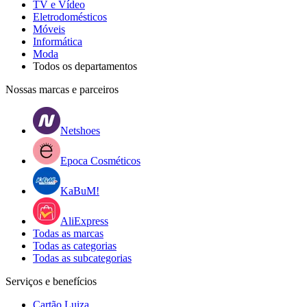
TV e Vídeo
Eletrodomésticos
Móveis
Informática
Moda
Todos os departamentos
Nossas marcas e parceiros
Netshoes
Epoca Cosméticos
KaBuM!
AliExpress
Todas as marcas
Todas as categorias
Todas as subcategorias
Serviços e benefícios
Cartão Luiza