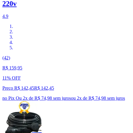
220v
4.9
(42)
R$ 159,95
11% OFF
Preço R$ 142,45
R$
142
,
45
no Pix
Ou 2x de R$ 74,98 sem juros
ou
2
x de
R$ 74,98
sem juros