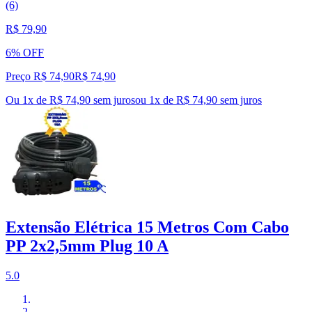
(6)
R$ 79,90
6% OFF
Preço R$ 74,90
R$
74
,
90
Ou 1x de R$ 74,90 sem juros
ou
1
x de
R$ 74,90
sem juros
Extensão Elétrica 15 Metros Com Cabo
PP 2x2,5mm Plug 10 A
5.0