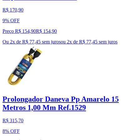
R$ 170,90
9% OFF
Preço R$ 154,90
R$
154
,
90
Ou 2x de R$ 77,45 sem juros
ou
2
x de
R$ 77,45
sem juros
Prolongador Daneva Pp Amarelo 15
Metros 1,00 Mm Ref.1529
R$ 315,70
8% OFF