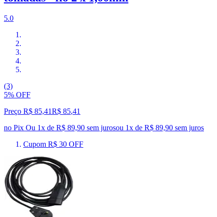
5.0
(3)
5% OFF
Preço R$ 85,41
R$
85
,
41
no Pix
Ou 1x de R$ 89,90 sem juros
ou
1
x de
R$ 89,90
sem juros
Cupom R$ 30 OFF