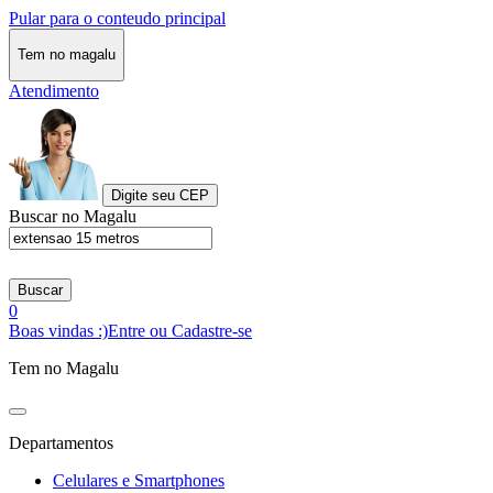
Pular para o conteudo principal
Tem no magalu
Atendimento
Digite seu CEP
Buscar no Magalu
Buscar
0
Boas vindas :)
Entre ou Cadastre-se
Tem no Magalu
Departamentos
Celulares e Smartphones