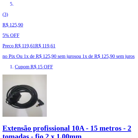
(3)
R$ 125,90
5% OFF
Preço R$ 119,61
R$
119
,
61
no Pix
Ou 1x de R$ 125,90 sem juros
ou
1
x de
R$ 125,90
sem juros
Cupom R$ 15 OFF
Extensão profissional 10A - 15 metros - 2
tomadas - fio 2 x 1,00mm