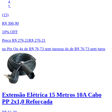
(15)
R$ 306,90
10% OFF
Preço R$ 276,21
R$
276
,
21
no Pix
Ou 4x de R$ 76,73 sem juros
ou
4
x de
R$ 76,73
sem juros
Extensão Elétrica 15 Metros 10A Cabo
PP 2x1,0 Reforçada