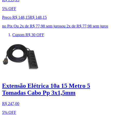
5% OFF
Preço R$ 148,15
R$
148
,
15
no Pix
Ou 2x de R$ 77,98 sem juros
ou
2
x de
R$ 77,98
sem juros
Cupom R$ 30 OFF
Extensão Elétrica 10a 15 Metro 5
Tomadas Cabo Pp 3x1,5mm
R$ 247,00
5% OFF