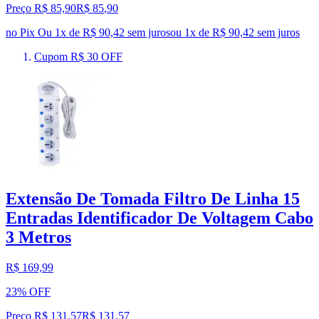
Preço R$ 85,90
R$
85
,
90
no Pix
Ou 1x de R$ 90,42 sem juros
ou
1
x de
R$ 90,42
sem juros
Cupom R$ 30 OFF
Extensão De Tomada Filtro De Linha 15
Entradas Identificador De Voltagem Cabo
3 Metros
R$ 169,99
23% OFF
Preço R$ 131,57
R$
131
,
57