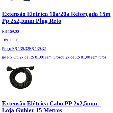
Extensão Elétrica 10a/20a Reforçada 15m
Pp 2x2,5mm Plug Reto
R$ 169,00
18% OFF
Preço R$ 139,32
R$
139
,
32
no Pix
Ou 2x de R$ 81,00 sem juros
ou
2
x de
R$ 81,00
sem juros
Extensão Elétrica Cabo PP 2x2,5mm -
Loja Gubler 15 Metros