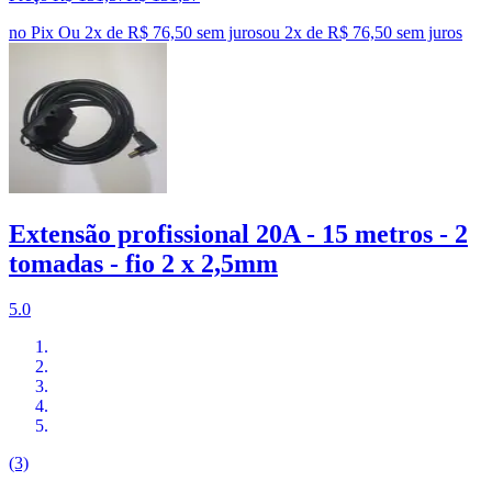
no Pix
Ou 2x de R$ 76,50 sem juros
ou
2
x de
R$ 76,50
sem juros
Extensão profissional 20A - 15 metros - 2
tomadas - fio 2 x 2,5mm
5.0
(3)