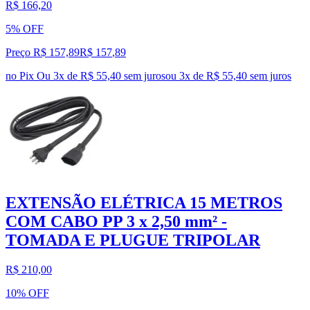
R$ 166,20
5% OFF
Preço R$ 157,89
R$
157
,
89
no Pix
Ou 3x de R$ 55,40 sem juros
ou
3
x de
R$ 55,40
sem juros
EXTENSÃO ELÉTRICA 15 METROS
COM CABO PP 3 x 2,50 mm² -
TOMADA E PLUGUE TRIPOLAR
R$ 210,00
10% OFF