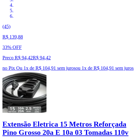
(45)
R$ 139,88
33% OFF
Preço R$ 94,42
R$
94
,
42
no Pix
Ou 1x de R$ 104,91 sem juros
ou
1
x de
R$ 104,91
sem juros
Extensão Eletrica 15 Metros Reforçada
Pino Grosso 20a E 10a 03 Tomadas 110v