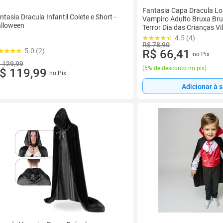
Fantasia Capa Dracula L
ntasia Dracula Infantil Colete e Short -
Vampiro Adulto Bruxa Bru
lloween
Terror Dia das Crianças Vi
4.5 (4)
R$ 78,90
5.0 (2)
R$ 66,41
no Pix
 129,99
(
5% de desconto no pix
)
$ 119,99
no Pix
Adicionar à 