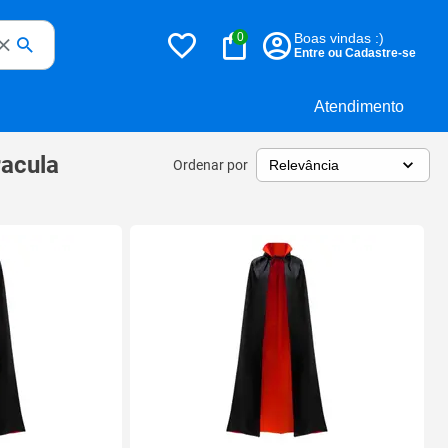
0
Boas vindas :)
Entre ou Cadastre-se
Atendimento
racula
Ordenar por