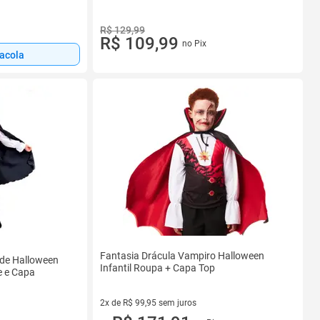
R$ 129,99
R$ 109,99
no Pix
sacola
Fantasia Drácula Vampiro Halloween
 de Halloween
Infantil Roupa + Capa Top
e e Capa
2x de R$ 99,95 sem juros
2 vez de R$ 99,95 sem juros