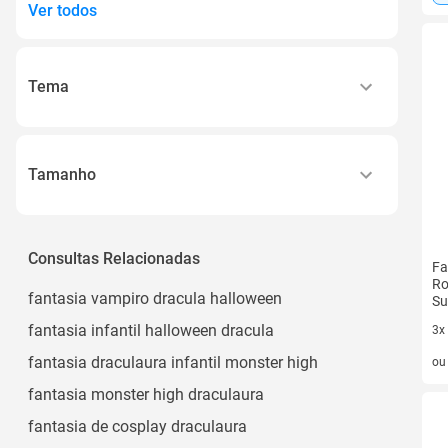
Ver todos
Tema
Halloween
Vampiro
Tamanho
Dracula
G
Halloween, Terror, Vampiro
M
Consultas Relacionadas
Vampiro, Drácula
Fa
P
Ro
Ver todos
fantasia vampiro dracula halloween
Su
Gg
fantasia infantil halloween dracula
3x
1
3 v
fantasia draculaura infantil monster high
o
Ver todos
fantasia monster high draculaura
fantasia de cosplay draculaura