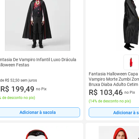
ntasia De Vampiro Infantil Luxo Drácula
lloween Festas
Fantasia Halloween Capa
Vampiro Morte Zumbi Zor
 de R$ 52,50 sem juros
Bruxa Diaba Adulto Cetim
ez de R$ 52,50 sem juros
R$ 199,49
no Pix
u
R$ 103,46
no Pix
 de desconto no pix
)
(
14% de desconto no pix
)
Adicionar à sacola
Adicionar à 