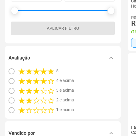
Ca
Ha
R$
R
APLICAR FILTRO
(
7%
Avaliação
5
4 e acima
3 e acima
2 e acima
1 e acima
Fa
Co
Vendido por