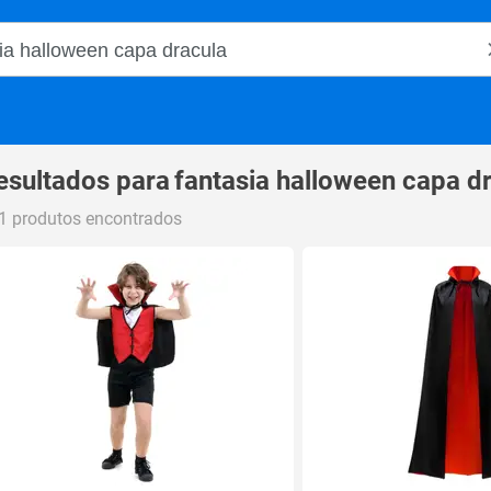
o Magalu
esultados para
fantasia halloween capa d
1 produtos encontrados