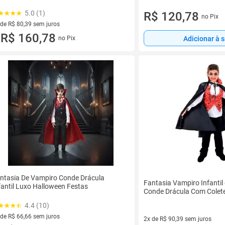
5.0 (1)
R$ 120,78
no Pix
 de R$ 80,39 sem juros
ez de R$ 80,39 sem juros
R$ 160,78
Adicionar à 
no Pix
u
ntasia De Vampiro Conde Drácula
Fantasia Vampiro Infantil
fantil Luxo Halloween Festas
Conde Drácula Com Colet
4.4 (10)
 de R$ 66,66 sem juros
2x de R$ 90,39 sem juros