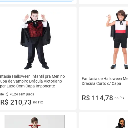
ntasia Halloween Infantil pra Menino
Fantasia de Halloween M
upa de Vampiro Drácula Victoriano
Drácula Curto c/ Capa
per Luxo Com Capa Imponente
 de R$ 70,24 sem juros
R$ 114,78
no Pix
ez de R$ 70,24 sem juros
R$ 210,73
no Pix
u