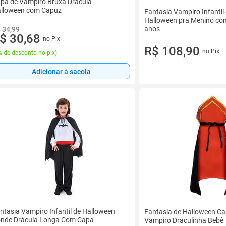
pa de Vampiro Bruxa Drácula
lloween com Capuz
Fantasia Vampiro Infantil
Halloween pra Menino co
anos
 34,99
$ 30,68
no Pix
R$ 108,90
no Pix
 de desconto no pix
)
Adicionar à sacola
ntasia Vampiro Infantil de Halloween
Fantasia de Halloween C
nde Drácula Longa Com Capa
Vampiro Draculinha Bebê