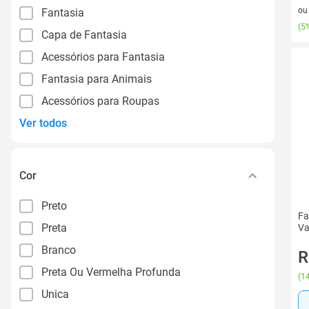
3 v
o
Fantasia
(
5%
Capa de Fantasia
Acessórios para Fantasia
Fantasia para Animais
Acessórios para Roupas
Ver todos
Cor
Preto
Fa
Preta
Va
Branco
R
Preta Ou Vermelha Profunda
(
14
Unica