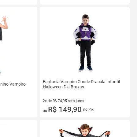
Fantasia Vampiro Conde Dracula Infantil
enino Vampiro
Halloween Dia Bruxas
2x de R$ 74,95 sem juros
2 vez de R$ 74,95 sem juros
R$ 149,90
no Pix
ou