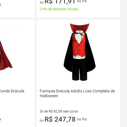
R$ 171,91
no Pix
ou
x
(
14% de desconto no pix
)
Conde Drácula
Fantasia Drácula Adulto Luxo Completa de
Halloween
3x de R$ 82,59 sem juros
3 vez de R$ 82,59 sem juros
R$ 247,78
x
no Pix
ou