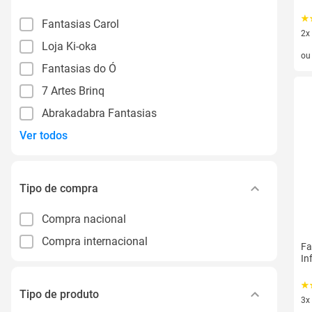
Fantasias Carol
2x
Loja Ki-oka
2 v
o
Fantasias do Ó
7 Artes Brinq
Abrakadabra Fantasias
Ver todos
Tipo de compra
Compra nacional
Compra internacional
Fa
In
Tipo de produto
3x