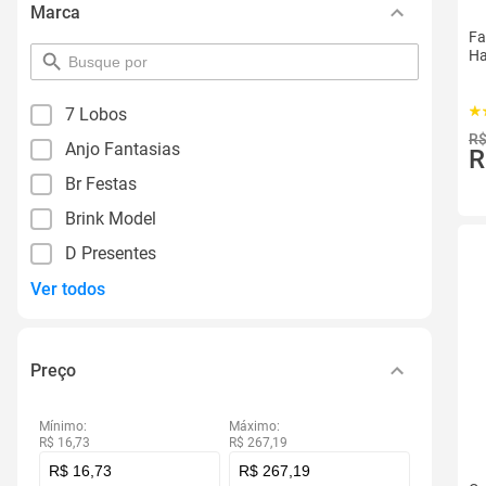
Marca
Fa
Ha
pesquisar
por
filtro
7 Lobos
R$
Anjo Fantasias
R
Br Festas
Brink Model
D Presentes
Ver todos
Preço
Mínimo:
Máximo:
R$ 16,73
R$ 267,19