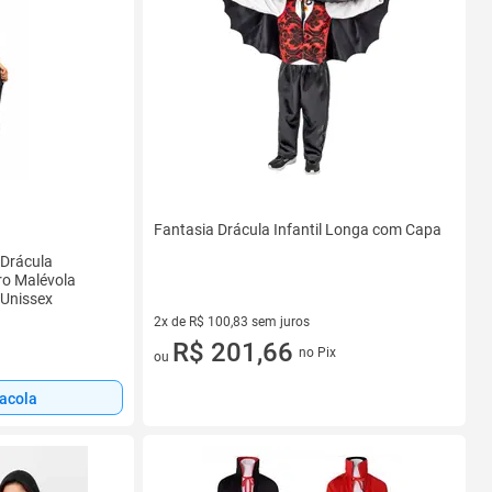
Fantasia Drácula Infantil Longa com Capa
 Drácula
ro Malévola
 Unissex
2x de R$ 100,83 sem juros
2 vez de R$ 100,83 sem juros
R$ 201,66
no Pix
ou
sacola