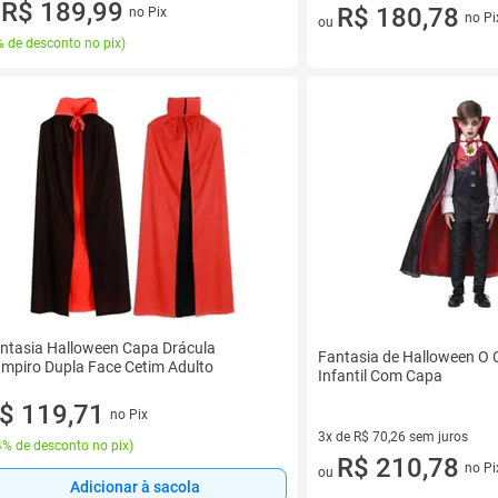
ez de R$ 66,66 sem juros
R$ 189,99
2 vez de R$ 90,39 sem juros
R$ 180,78
no Pix
u
no Pi
ou
 de desconto no pix
)
ntasia Halloween Capa Drácula
Fantasia de Halloween O 
mpiro Dupla Face Cetim Adulto
Infantil Com Capa
$ 119,71
no Pix
3x de R$ 70,26 sem juros
% de desconto no pix
)
3 vez de R$ 70,26 sem juros
R$ 210,78
no Pi
ou
Adicionar à sacola