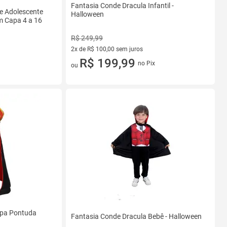
Fantasia Conde Dracula Infantil -
 e Adolescente
Halloween
m Capa 4 a 16
R$ 249,99
2x de R$ 100,00 sem juros
2 vez de R$ 100,00 sem juros
R$ 199,99
no Pix
ou
apa Pontuda
Fantasia Conde Dracula Bebê - Halloween