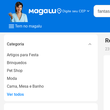
Buscar n
Digite seu CEP
Buscar
Tem no magalu
R
Categoria
23
Artigos para Festa
Brinquedos
Pet Shop
Moda
Cama, Mesa e Banho
Ver todos