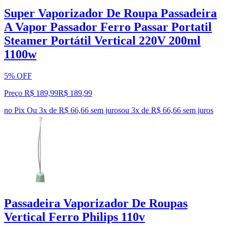
Super Vaporizador De Roupa Passadeira
A Vapor Passador Ferro Passar Portatil
Steamer Portátil Vertical 220V 200ml
1100w
5% OFF
Preço R$ 189,99
R$
189
,
99
no Pix
Ou 3x de R$ 66,66 sem juros
ou
3
x de
R$ 66,66
sem juros
Passadeira Vaporizador De Roupas
Vertical Ferro Philips 110v