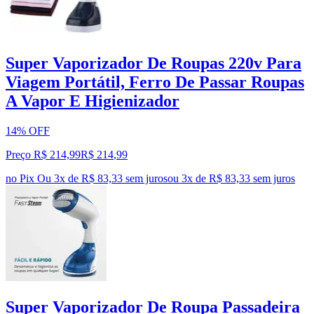
Super Vaporizador De Roupas 220v Para
Viagem Portátil, Ferro De Passar Roupas
A Vapor E Higienizador
14% OFF
Preço R$ 214,99
R$
214
,
99
no Pix
Ou 3x de R$ 83,33 sem juros
ou
3
x de
R$ 83,33
sem juros
Super Vaporizador De Roupa Passadeira