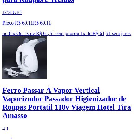
14% OFF
Preço R$ 60,11
R$
60
,
11
no Pix
Ou 1x de R$ 61,51 sem juros
ou
1
x de
R$ 61,51
sem juros
Ferro Passar À Vapor Vertical
Vaporizador Passador Higienizador de
Roupas Portátil 110v Viagem Hotel Tira
Amasso
4.1