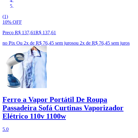
(1)
10% OFF
Preço R$ 137,61
R$
137
,
61
no Pix
Ou 2x de R$ 76,45 sem juros
ou
2
x de
R$ 76,45
sem juros
Ferro a Vapor Portátil De Roupa
Passadeira Sofá Curtinas Vaporizador
Elétrico 110v 1100w
5.0