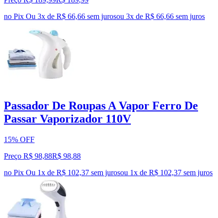
no Pix
Ou 3x de R$ 66,66 sem juros
ou
3
x de
R$ 66,66
sem juros
Passador De Roupas A Vapor Ferro De
Passar Vaporizador 110V
15% OFF
Preço R$ 98,88
R$
98
,
88
no Pix
Ou 1x de R$ 102,37 sem juros
ou
1
x de
R$ 102,37
sem juros