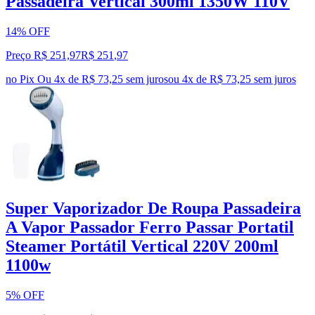
Passadeira Vertical 300ml 1350W 110V
14% OFF
Preço R$ 251,97
R$
251
,
97
no Pix
Ou 4x de R$ 73,25 sem juros
ou
4
x de
R$ 73,25
sem juros
Super Vaporizador De Roupa Passadeira
A Vapor Passador Ferro Passar Portatil
Steamer Portátil Vertical 220V 200ml
1100w
5% OFF