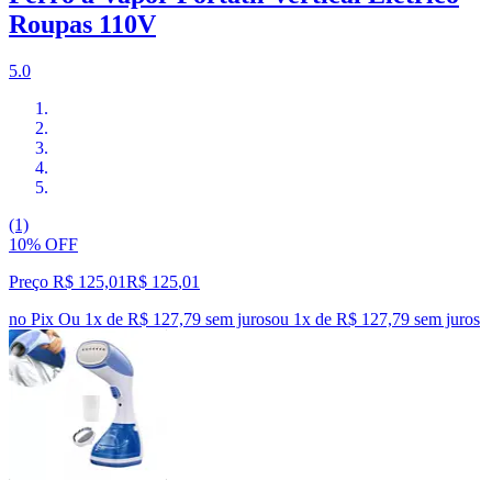
Roupas 110V
5.0
(1)
10% OFF
Preço R$ 125,01
R$
125
,
01
no Pix
Ou 1x de R$ 127,79 sem juros
ou
1
x de
R$ 127,79
sem juros