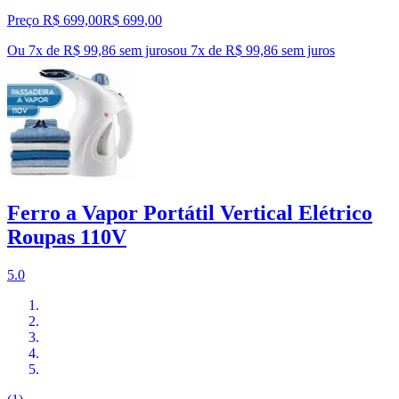
Preço R$ 699,00
R$
699
,
00
Ou 7x de R$ 99,86 sem juros
ou
7
x de
R$ 99,86
sem juros
Ferro a Vapor Portátil Vertical Elétrico
Roupas 110V
5.0