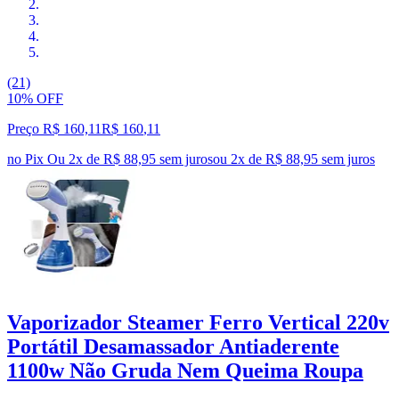
(21)
10% OFF
Preço R$ 160,11
R$
160
,
11
no Pix
Ou 2x de R$ 88,95 sem juros
ou
2
x de
R$ 88,95
sem juros
Vaporizador Steamer Ferro Vertical 220v
Portátil Desamassador Antiaderente
1100w Não Gruda Nem Queima Roupa