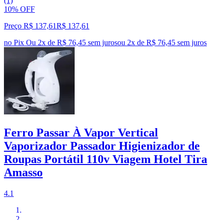
(1)
10% OFF
Preço R$ 137,61
R$
137
,
61
no Pix
Ou 2x de R$ 76,45 sem juros
ou
2
x de
R$ 76,45
sem juros
Ferro Passar À Vapor Vertical
Vaporizador Passador Higienizador de
Roupas Portátil 110v Viagem Hotel Tira
Amasso
4.1