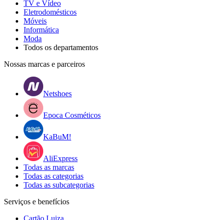
TV e Vídeo
Eletrodomésticos
Móveis
Informática
Moda
Todos os departamentos
Nossas marcas e parceiros
Netshoes
Epoca Cosméticos
KaBuM!
AliExpress
Todas as marcas
Todas as categorias
Todas as subcategorias
Serviços e benefícios
Cartão Luiza