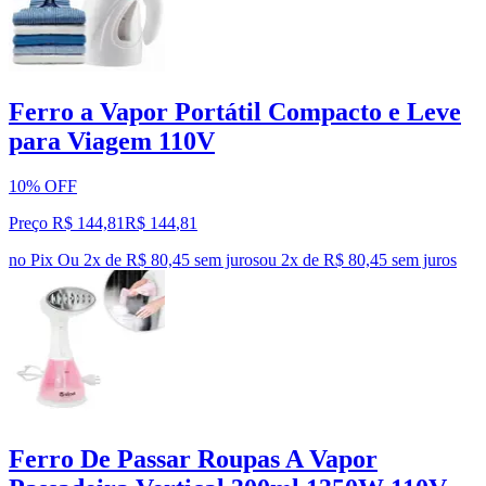
Ferro a Vapor Portátil Compacto e Leve
para Viagem 110V
10% OFF
Preço R$ 144,81
R$
144
,
81
no Pix
Ou 2x de R$ 80,45 sem juros
ou
2
x de
R$ 80,45
sem juros
Ferro De Passar Roupas A Vapor