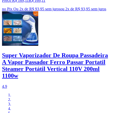
Preço R$ 169,11
R$
169
,
11
no Pix
Ou 2x de R$ 93,95 sem juros
ou
2
x de
R$ 93,95
sem juros
Super Vaporizador De Roupa Passadeira
A Vapor Passador Ferro Passar Portatil
Steamer Portátil Vertical 110V 200ml
1100w
4.9