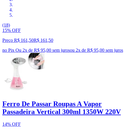
(18)
15% OFF
Preço R$ 161,50
R$
161
,
50
no Pix
Ou 2x de R$ 95,00 sem juros
ou
2
x de
R$ 95,00
sem juros
Ferro De Passar Roupas A Vapor
Passadeira Vertical 300ml 1350W 220V
14% OFF