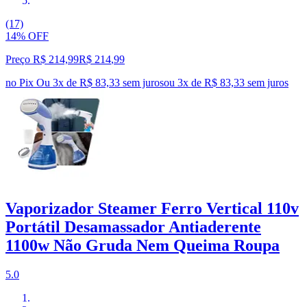
(17)
14% OFF
Preço R$ 214,99
R$
214
,
99
no Pix
Ou 3x de R$ 83,33 sem juros
ou
3
x de
R$ 83,33
sem juros
Vaporizador Steamer Ferro Vertical 110v
Portátil Desamassador Antiaderente
1100w Não Gruda Nem Queima Roupa
5.0