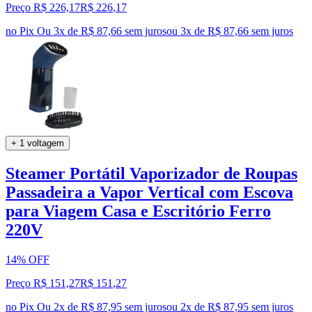
Preço R$ 226,17
R$
226
,
17
no Pix
Ou 3x de R$ 87,66 sem juros
ou
3
x de
R$ 87,66
sem juros
+ 1 voltagem
Steamer Portátil Vaporizador de Roupas
Passadeira a Vapor Vertical com Escova
para Viagem Casa e Escritório Ferro
220V
14% OFF
Preço R$ 151,27
R$
151
,
27
no Pix
Ou 2x de R$ 87,95 sem juros
ou
2
x de
R$ 87,95
sem juros