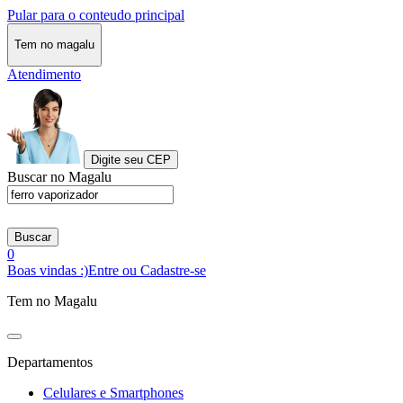
Pular para o conteudo principal
Tem no magalu
Atendimento
Digite seu CEP
Buscar no Magalu
Buscar
0
Boas vindas :)
Entre ou Cadastre-se
Tem no Magalu
Departamentos
Celulares e Smartphones