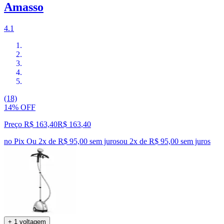
Amasso
4.1
(18)
14% OFF
Preço R$ 163,40
R$
163
,
40
no Pix
Ou 2x de R$ 95,00 sem juros
ou
2
x de
R$ 95,00
sem juros
+ 1 voltagem