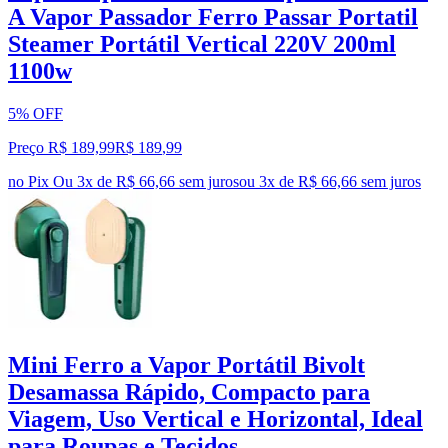
A Vapor Passador Ferro Passar Portatil
Steamer Portátil Vertical 220V 200ml
1100w
5% OFF
Preço R$ 189,99
R$
189
,
99
no Pix
Ou 3x de R$ 66,66 sem juros
ou
3
x de
R$ 66,66
sem juros
Mini Ferro a Vapor Portátil Bivolt
Desamassa Rápido, Compacto para
Viagem, Uso Vertical e Horizontal, Ideal
para Roupas e Tecidos