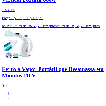
7% OFF
Preço R$ 109,21
R$
109
,
21
no Pix
Ou 2x de R$ 58,72 sem juros
ou
2
x de
R$ 58,72
sem juros
Ferro a Vapor Portátil que Desamassa em
Minutos 110V
5.0