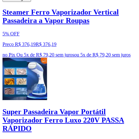
Steamer Ferro Vaporizador Vertical
Passadeira a Vapor Roupas
5% OFF
Preço R$ 376,19
R$
376
,
19
no Pix
Ou 5x de R$ 79,20 sem juros
ou
5
x de
R$ 79,20
sem juros
Super Passadeira Vapor Portátil
Vaporizador Ferro Luxo 220V PASSA
RÁPIDO