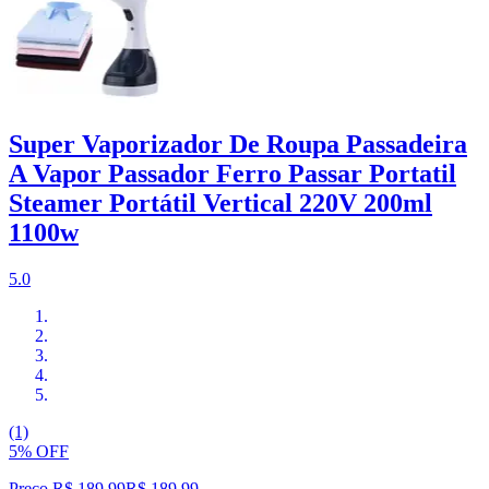
Super Vaporizador De Roupa Passadeira
A Vapor Passador Ferro Passar Portatil
Steamer Portátil Vertical 220V 200ml
1100w
5.0
(1)
5% OFF
Preço R$ 189,99
R$
189
,
99