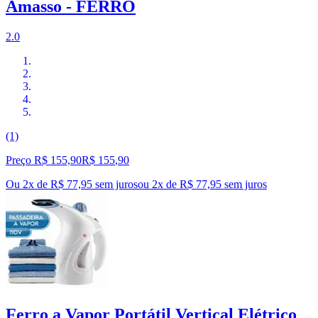
Amasso - FERRO
2.0
(1)
Preço R$ 155,90
R$
155
,
90
Ou 2x de R$ 77,95 sem juros
ou
2
x de
R$ 77,95
sem juros
Ferro a Vapor Portátil Vertical Elétrico