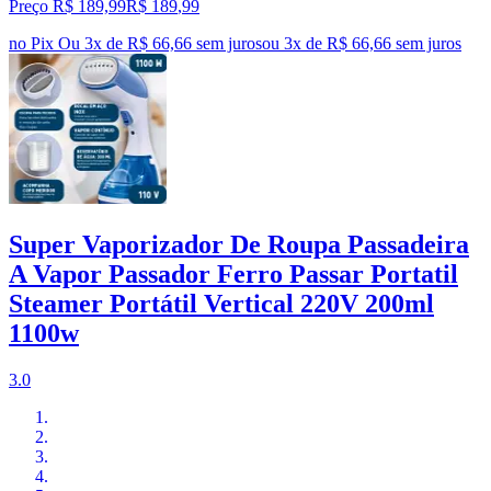
Preço R$ 189,99
R$
189
,
99
no Pix
Ou 3x de R$ 66,66 sem juros
ou
3
x de
R$ 66,66
sem juros
Super Vaporizador De Roupa Passadeira
A Vapor Passador Ferro Passar Portatil
Steamer Portátil Vertical 220V 200ml
1100w
3.0