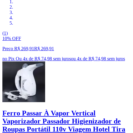
(1)
10% OFF
Preço R$ 269,91
R$
269
,
91
no Pix
Ou 4x de R$ 74,98 sem juros
ou
4
x de
R$ 74,98
sem juros
Ferro Passar À Vapor Vertical
Vaporizador Passador Higienizador de
Roupas Portátil 110v Viagem Hotel Tira