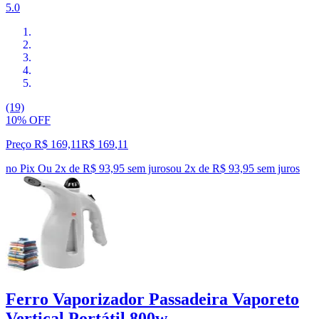
5.0
(19)
10% OFF
Preço R$ 169,11
R$
169
,
11
no Pix
Ou 2x de R$ 93,95 sem juros
ou
2
x de
R$ 93,95
sem juros
Ferro Vaporizador Passadeira Vaporeto
Vertical Portátil 800w