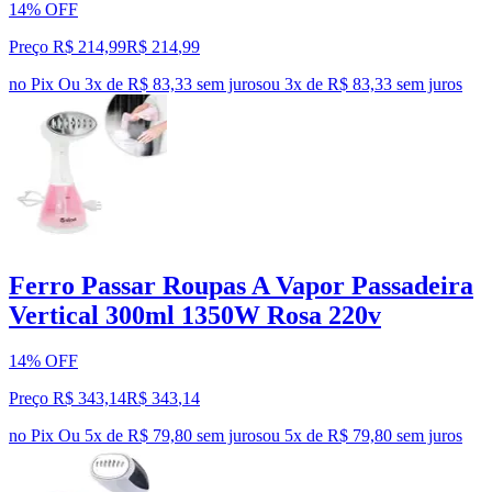
14% OFF
Preço R$ 214,99
R$
214
,
99
no Pix
Ou 3x de R$ 83,33 sem juros
ou
3
x de
R$ 83,33
sem juros
Ferro Passar Roupas A Vapor Passadeira
Vertical 300ml 1350W Rosa 220v
14% OFF
Preço R$ 343,14
R$
343
,
14
no Pix
Ou 5x de R$ 79,80 sem juros
ou
5
x de
R$ 79,80
sem juros