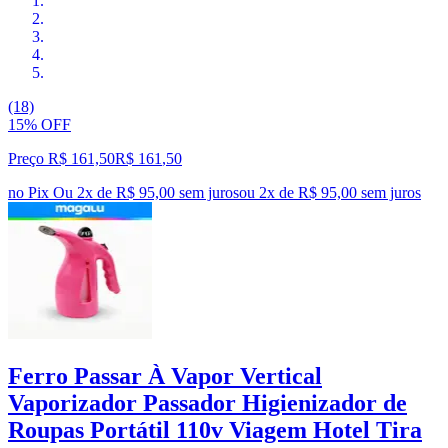
(18)
15% OFF
Preço R$ 161,50
R$
161
,
50
no Pix
Ou 2x de R$ 95,00 sem juros
ou
2
x de
R$ 95,00
sem juros
Ferro Passar À Vapor Vertical
Vaporizador Passador Higienizador de
Roupas Portátil 110v Viagem Hotel Tira