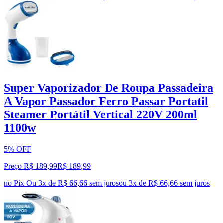
Super Vaporizador De Roupa Passadeira
A Vapor Passador Ferro Passar Portatil
Steamer Portátil Vertical 220V 200ml
1100w
5% OFF
Preço R$ 189,99
R$
189
,
99
no Pix
Ou 3x de R$ 66,66 sem juros
ou
3
x de
R$ 66,66
sem juros