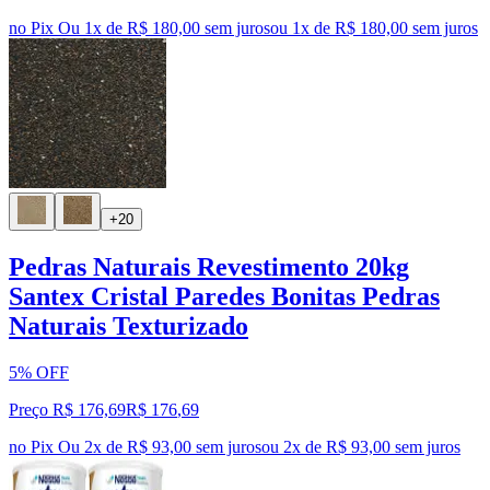
no Pix
Ou 1x de R$ 180,00 sem juros
ou
1
x de
R$ 180,00
sem juros
+20
Pedras Naturais Revestimento 20kg
Santex Cristal Paredes Bonitas Pedras
Naturais Texturizado
5% OFF
Preço R$ 176,69
R$
176
,
69
no Pix
Ou 2x de R$ 93,00 sem juros
ou
2
x de
R$ 93,00
sem juros