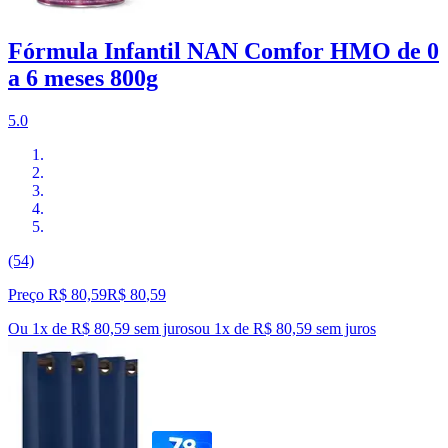
Fórmula Infantil NAN Comfor HMO de 0
a 6 meses 800g
5.0
(54)
Preço R$ 80,59
R$
80
,
59
Ou 1x de R$ 80,59 sem juros
ou
1
x de
R$ 80,59
sem juros