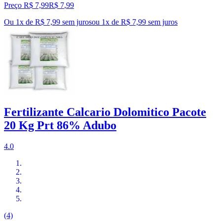
Preço R$ 7,99
R$
7
,
99
Ou 1x de R$ 7,99 sem juros
ou
1
x de
R$ 7,99
sem juros
Fertilizante Calcario Dolomitico Pacote
20 Kg Prt 86% Adubo
4.0
(4)