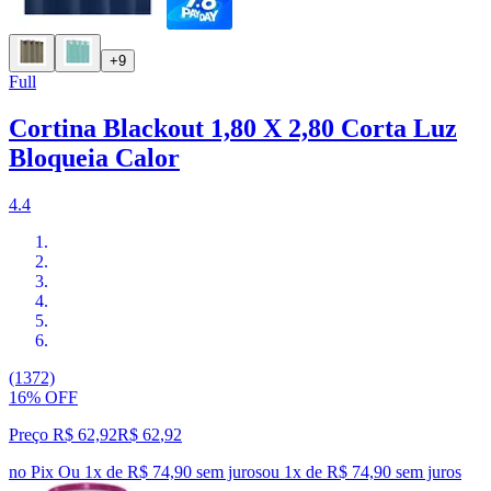
+9
Full
Cortina Blackout 1,80 X 2,80 Corta Luz
Bloqueia Calor
4.4
(1372)
16% OFF
Preço R$ 62,92
R$
62
,
92
no Pix
Ou 1x de R$ 74,90 sem juros
ou
1
x de
R$ 74,90
sem juros