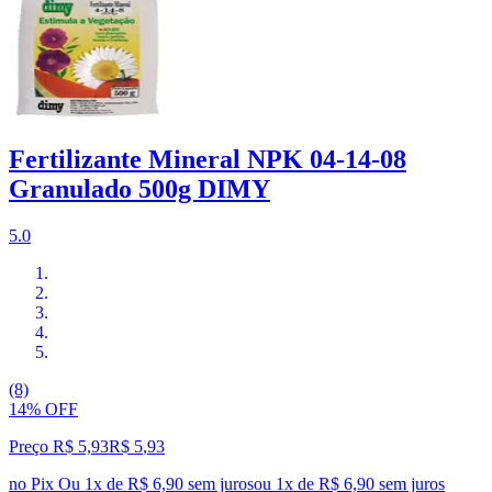
Fertilizante Mineral NPK 04-14-08
Granulado 500g DIMY
5.0
(8)
14% OFF
Preço R$ 5,93
R$
5
,
93
no Pix
Ou 1x de R$ 6,90 sem juros
ou
1
x de
R$ 6,90
sem juros