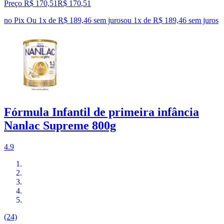
Preço R$ 170,51
R$
170
,
51
no Pix
Ou 1x de R$ 189,46 sem juros
ou
1
x de
R$ 189,46
sem juros
Fórmula Infantil de primeira infância
Nanlac Supreme 800g
4.9
(24)