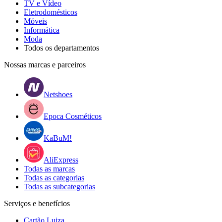
TV e Vídeo
Eletrodomésticos
Móveis
Informática
Moda
Todos os departamentos
Nossas marcas e parceiros
Netshoes
Epoca Cosméticos
KaBuM!
AliExpress
Todas as marcas
Todas as categorias
Todas as subcategorias
Serviços e benefícios
Cartão Luiza