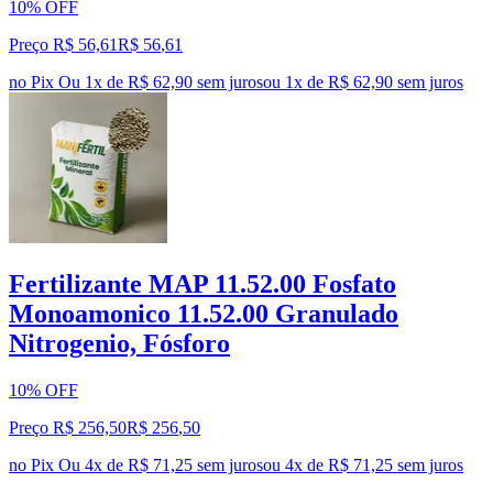
10% OFF
Preço R$ 56,61
R$
56
,
61
no Pix
Ou 1x de R$ 62,90 sem juros
ou
1
x de
R$ 62,90
sem juros
Fertilizante MAP 11.52.00 Fosfato
Monoamonico 11.52.00 Granulado
Nitrogenio, Fósforo
10% OFF
Preço R$ 256,50
R$
256
,
50
no Pix
Ou 4x de R$ 71,25 sem juros
ou
4
x de
R$ 71,25
sem juros