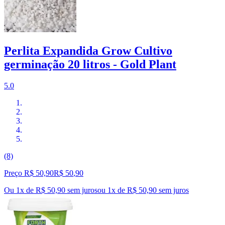
Perlita Expandida Grow Cultivo
germinação 20 litros - Gold Plant
5.0
(8)
Preço R$ 50,90
R$
50
,
90
Ou 1x de R$ 50,90 sem juros
ou
1
x de
R$ 50,90
sem juros