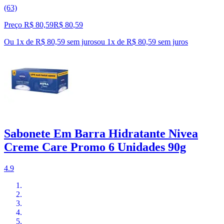
(63)
Preço R$ 80,59
R$
80
,
59
Ou 1x de R$ 80,59 sem juros
ou
1
x de
R$ 80,59
sem juros
Sabonete Em Barra Hidratante Nivea
Creme Care Promo 6 Unidades 90g
4.9