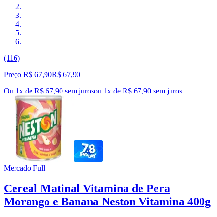
(116)
Preço R$ 67,90
R$
67
,
90
Ou 1x de R$ 67,90 sem juros
ou
1
x de
R$ 67,90
sem juros
Mercado Full
Cereal Matinal Vitamina de Pera
Morango e Banana Neston Vitamina 400g