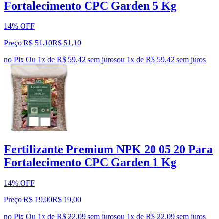
Fortalecimento CPC Garden 5 Kg
14% OFF
Preço R$ 51,10
R$
51
,
10
no Pix
Ou 1x de R$ 59,42 sem juros
ou
1
x de
R$ 59,42
sem juros
Fertilizante Premium NPK 20 05 20 Para
Fortalecimento CPC Garden 1 Kg
14% OFF
Preço R$ 19,00
R$
19
,
00
no Pix
Ou 1x de R$ 22,09 sem juros
ou
1
x de
R$ 22,09
sem juros