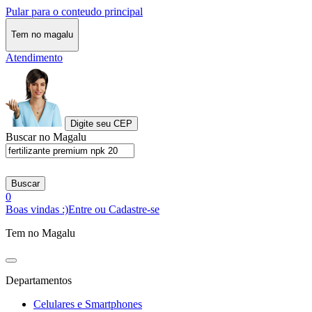
Pular para o conteudo principal
Tem no magalu
Atendimento
Digite seu CEP
Buscar no Magalu
Buscar
0
Boas vindas :)
Entre ou Cadastre-se
Tem no Magalu
Departamentos
Celulares e Smartphones