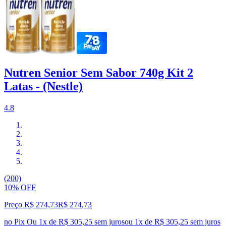
Nutren Senior Sem Sabor 740g Kit 2
Latas - (Nestle)
4.8
(200)
10% OFF
Preço R$ 274,73
R$
274
,
73
no Pix
Ou 1x de R$ 305,25 sem juros
ou
1
x de
R$ 305,25
sem juros