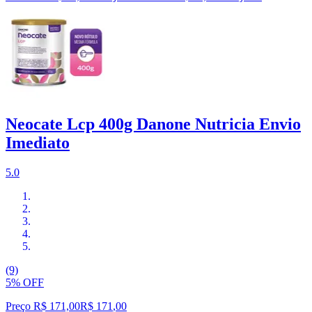
Neocate Lcp 400g Danone Nutricia Envio
Imediato
5.0
(9)
5% OFF
Preço R$ 171,00
R$
171
,
00