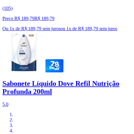
(105)
Preço R$ 189,79
R$
189
,
79
Ou 1x de R$ 189,79 sem juros
ou
1
x de
R$ 189,79
sem juros
Sabonete Líquido Dove Refil Nutrição
Profunda 200ml
5.0