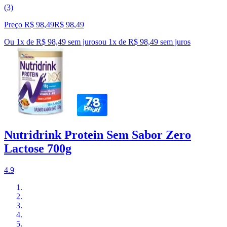
(3)
Preço R$ 98,49
R$
98
,
49
Ou 1x de R$ 98,49 sem juros
ou
1
x de
R$ 98,49
sem juros
Nutridrink Protein Sem Sabor Zero
Lactose 700g
4.9