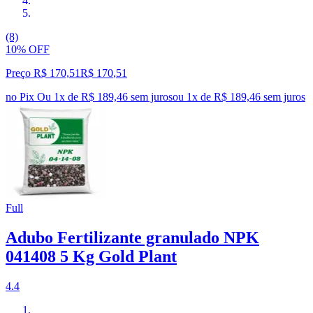
(8)
10% OFF
Preço R$ 170,51
R$
170
,
51
no Pix
Ou 1x de R$ 189,46 sem juros
ou
1
x de
R$ 189,46
sem juros
Full
Adubo Fertilizante granulado NPK
041408 5 Kg Gold Plant
4.4