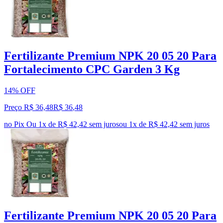
Fertilizante Premium NPK 20 05 20 Para
Fortalecimento CPC Garden 3 Kg
14% OFF
Preço R$ 36,48
R$
36
,
48
no Pix
Ou 1x de R$ 42,42 sem juros
ou
1
x de
R$ 42,42
sem juros
Fertilizante Premium NPK 20 05 20 Para