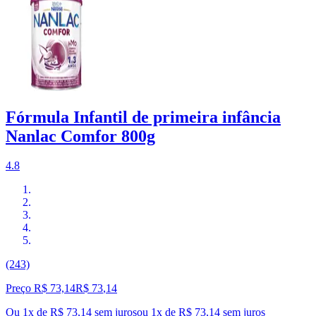
Fórmula Infantil de primeira infância
Nanlac Comfor 800g
4.8
(243)
Preço R$ 73,14
R$
73
,
14
Ou 1x de R$ 73,14 sem juros
ou
1
x de
R$ 73,14
sem juros