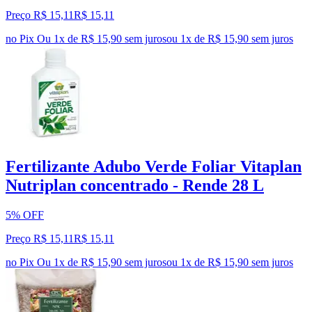
Preço R$ 15,11
R$
15
,
11
no Pix
Ou 1x de R$ 15,90 sem juros
ou
1
x de
R$ 15,90
sem juros
Fertilizante Adubo Verde Foliar Vitaplan
Nutriplan concentrado - Rende 28 L
5% OFF
Preço R$ 15,11
R$
15
,
11
no Pix
Ou 1x de R$ 15,90 sem juros
ou
1
x de
R$ 15,90
sem juros