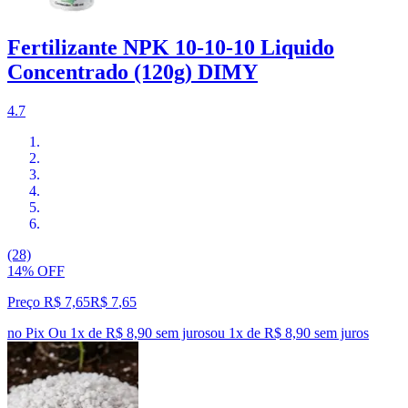
Fertilizante NPK 10-10-10 Liquido
Concentrado (120g) DIMY
4.7
(28)
14% OFF
Preço R$ 7,65
R$
7
,
65
no Pix
Ou 1x de R$ 8,90 sem juros
ou
1
x de
R$ 8,90
sem juros