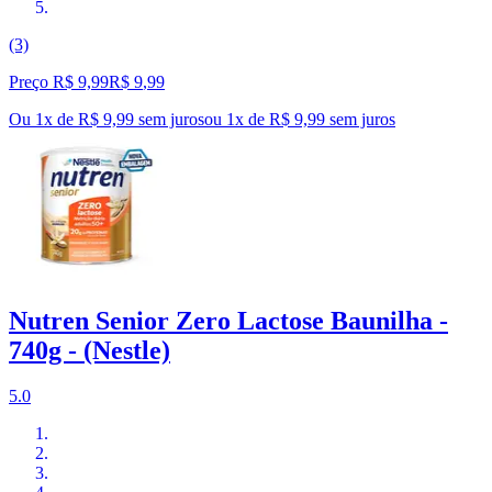
(3)
Preço R$ 9,99
R$
9
,
99
Ou 1x de R$ 9,99 sem juros
ou
1
x de
R$ 9,99
sem juros
Nutren Senior Zero Lactose Baunilha -
740g - (Nestle)
5.0