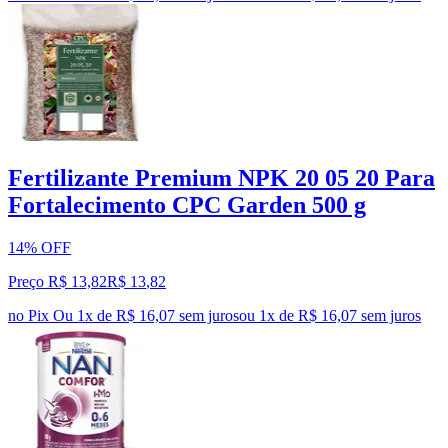
Fertilizante Premium NPK 20 05 20 Para
Fortalecimento CPC Garden 500 g
14% OFF
Preço R$ 13,82
R$
13
,
82
no Pix
Ou 1x de R$ 16,07 sem juros
ou
1
x de
R$ 16,07
sem juros