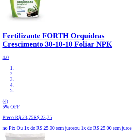
Fertilizante FORTH Orquídeas
Crescimento 30-10-10 Foliar NPK
4.0
(4)
5% OFF
Preço R$ 23,75
R$
23
,
75
no Pix
Ou 1x de R$ 25,00 sem juros
ou
1
x de
R$ 25,00
sem juros