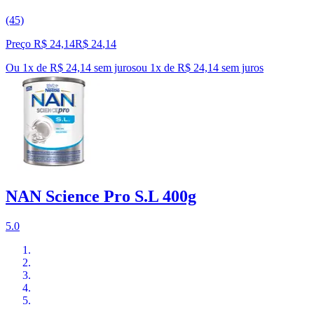
(45)
Preço R$ 24,14
R$
24
,
14
Ou 1x de R$ 24,14 sem juros
ou
1
x de
R$ 24,14
sem juros
NAN Science Pro S.L 400g
5.0