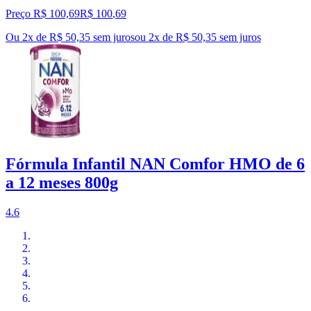
Preço R$ 100,69
R$
100
,
69
Ou 2x de R$ 50,35 sem juros
ou
2
x de
R$ 50,35
sem juros
Fórmula Infantil NAN Comfor HMO de 6
a 12 meses 800g
4.6