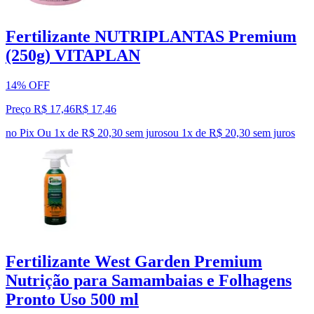
Fertilizante NUTRIPLANTAS Premium
(250g) VITAPLAN
14% OFF
Preço R$ 17,46
R$
17
,
46
no Pix
Ou 1x de R$ 20,30 sem juros
ou
1
x de
R$ 20,30
sem juros
Fertilizante West Garden Premium
Nutrição para Samambaias e Folhagens
Pronto Uso 500 ml