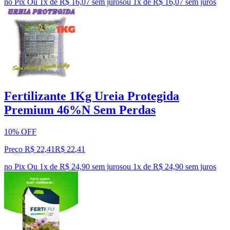
no Pix
Ou 1x de R$ 16,07 sem juros
ou
1
x de
R$ 16,07
sem juros
Fertilizante 1Kg Ureia Protegida
Premium 46%N Sem Perdas
10% OFF
Preço R$ 22,41
R$
22
,
41
no Pix
Ou 1x de R$ 24,90 sem juros
ou
1
x de
R$ 24,90
sem juros