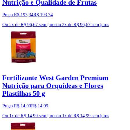
Nutrição e Qualidade de Frutas
Preço R$ 193,34
R$
193
,
34
Ou 2x de R$ 96,67 sem juros
ou
2
x de
R$ 96,67
sem juros
Fertilizante West Garden Premium
Nutrição para Orquídeas e Flores
Plastilhas 50 g
Preço R$ 14,99
R$
14
,
99
Ou 1x de R$ 14,99 sem juros
ou
1
x de
R$ 14,99
sem juros