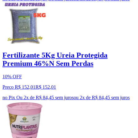
Fertilizante 5Kg Ureia Protegida
Premium 46%N Sem Perdas
10% OFF
Preço R$ 152,01
R$
152
,
01
no Pix
Ou 2x de R$ 84,45 sem juros
ou
2
x de
R$ 84,45
sem juros