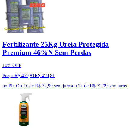
Fertilizante 25Kg Ureia Protegida
Premium 46%N Sem Perdas
10% OFF
Preço R$ 459,81
R$
459
,
81
no Pix
Ou 7x de R$ 72,99 sem juros
ou
7
x de
R$ 72,99
sem juros