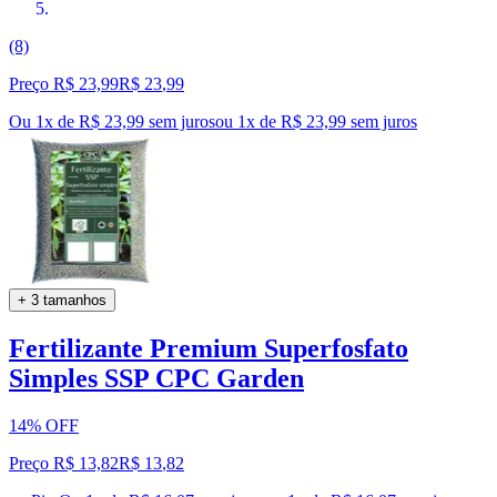
(8)
Preço R$ 23,99
R$
23
,
99
Ou 1x de R$ 23,99 sem juros
ou
1
x de
R$ 23,99
sem juros
+ 3 tamanhos
Fertilizante Premium Superfosfato
Simples SSP CPC Garden
14% OFF
Preço R$ 13,82
R$
13
,
82