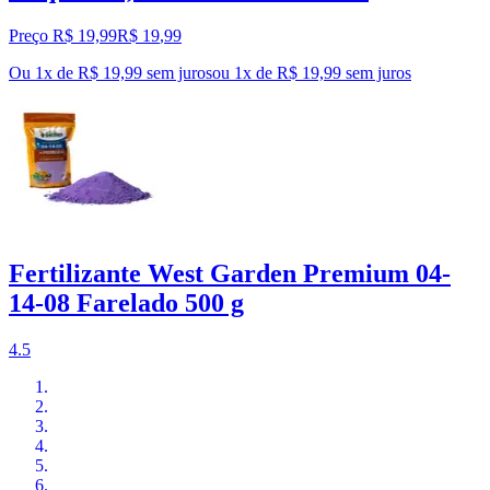
Preço R$ 19,99
R$
19
,
99
Ou 1x de R$ 19,99 sem juros
ou
1
x de
R$ 19,99
sem juros
Fertilizante West Garden Premium 04-
14-08 Farelado 500 g
4.5