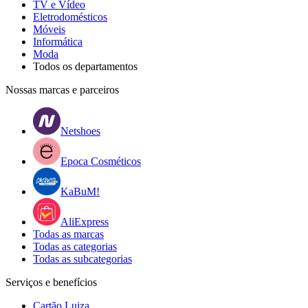
TV e Vídeo
Eletrodomésticos
Móveis
Informática
Moda
Todos os departamentos
Nossas marcas e parceiros
Netshoes
Epoca Cosméticos
KaBuM!
AliExpress
Todas as marcas
Todas as categorias
Todas as subcategorias
Serviços e benefícios
Cartão Luiza