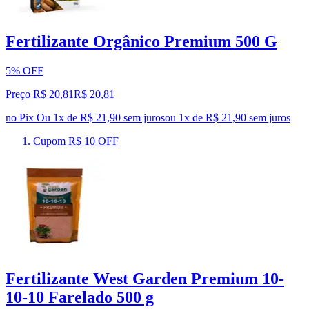
Fertilizante Orgânico Premium 500 G
5% OFF
Preço R$ 20,81
R$
20
,
81
no Pix
Ou 1x de R$ 21,90 sem juros
ou
1
x de
R$ 21,90
sem juros
Cupom R$ 10 OFF
Fertilizante West Garden Premium 10-
10-10 Farelado 500 g