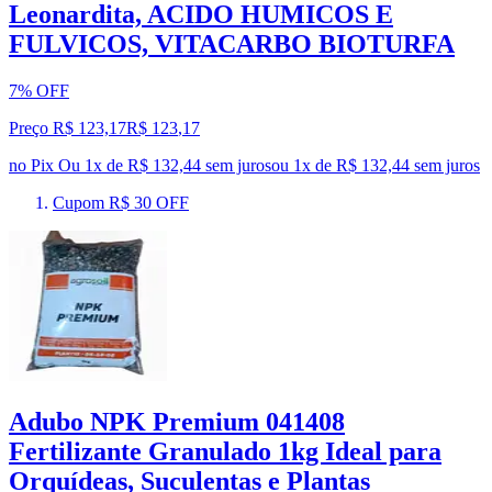
Leonardita, ACIDO HUMICOS E
FULVICOS, VITACARBO BIOTURFA
7% OFF
Preço R$ 123,17
R$
123
,
17
no Pix
Ou 1x de R$ 132,44 sem juros
ou
1
x de
R$ 132,44
sem juros
Cupom R$ 30 OFF
Adubo NPK Premium 041408
Fertilizante Granulado 1kg Ideal para
Orquídeas, Suculentas e Plantas