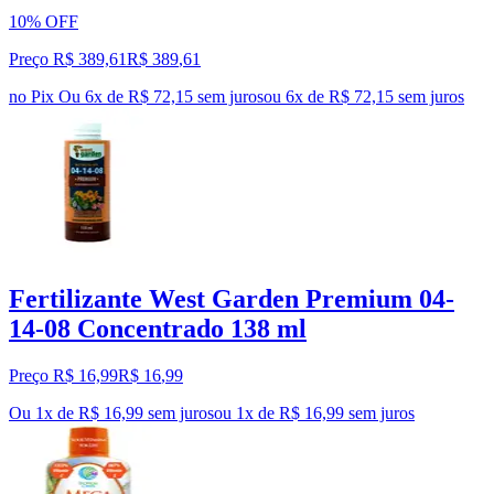
10% OFF
Preço R$ 389,61
R$
389
,
61
no Pix
Ou 6x de R$ 72,15 sem juros
ou
6
x de
R$ 72,15
sem juros
Fertilizante West Garden Premium 04-
14-08 Concentrado 138 ml
Preço R$ 16,99
R$
16
,
99
Ou 1x de R$ 16,99 sem juros
ou
1
x de
R$ 16,99
sem juros