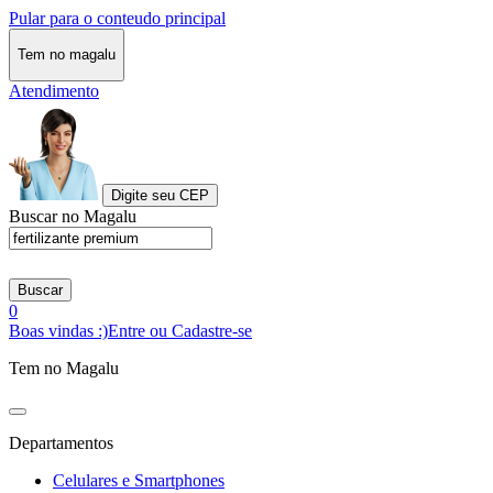
Pular para o conteudo principal
Tem no magalu
Atendimento
Digite seu CEP
Buscar no Magalu
Buscar
0
Boas vindas :)
Entre ou Cadastre-se
Tem no Magalu
Departamentos
Celulares e Smartphones