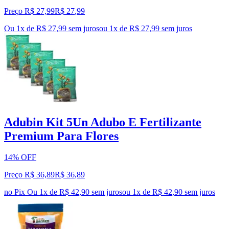
Preço R$ 27,99
R$
27
,
99
Ou 1x de R$ 27,99 sem juros
ou
1
x de
R$ 27,99
sem juros
Adubin Kit 5Un Adubo E Fertilizante
Premium Para Flores
14% OFF
Preço R$ 36,89
R$
36
,
89
no Pix
Ou 1x de R$ 42,90 sem juros
ou
1
x de
R$ 42,90
sem juros