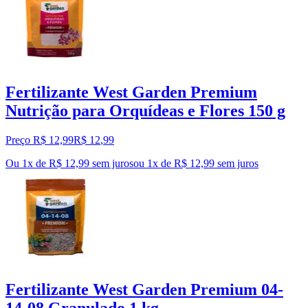
Fertilizante West Garden Premium
Nutrição para Orquídeas e Flores 150 g
Preço R$ 12,99
R$
12
,
99
Ou 1x de R$ 12,99 sem juros
ou
1
x de
R$ 12,99
sem juros
Fertilizante West Garden Premium 04-
14-08 Granulado 1 kg