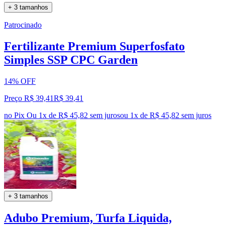
+ 3 tamanhos
Patrocinado
Fertilizante Premium Superfosfato
Simples SSP CPC Garden
14% OFF
Preço R$ 39,41
R$
39
,
41
no Pix
Ou 1x de R$ 45,82 sem juros
ou
1
x de
R$ 45,82
sem juros
+ 3 tamanhos
Adubo Premium, Turfa Liquida,