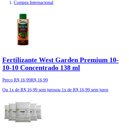
Compra Internacional
Fertilizante West Garden Premium 10-
10-10 Concentrado 138 ml
Preço R$ 16,99
R$
16
,
99
Ou 1x de R$ 16,99 sem juros
ou
1
x de
R$ 16,99
sem juros