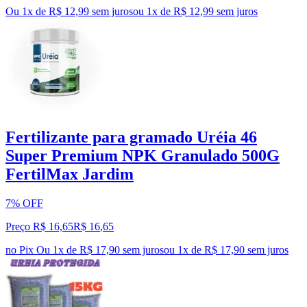
Ou 1x de R$ 12,99 sem juros
ou
1
x de
R$ 12,99
sem juros
Fertilizante para gramado Uréia 46
Super Premium NPK Granulado 500G
FertilMax Jardim
7% OFF
Preço R$ 16,65
R$
16
,
65
no Pix
Ou 1x de R$ 17,90 sem juros
ou
1
x de
R$ 17,90
sem juros