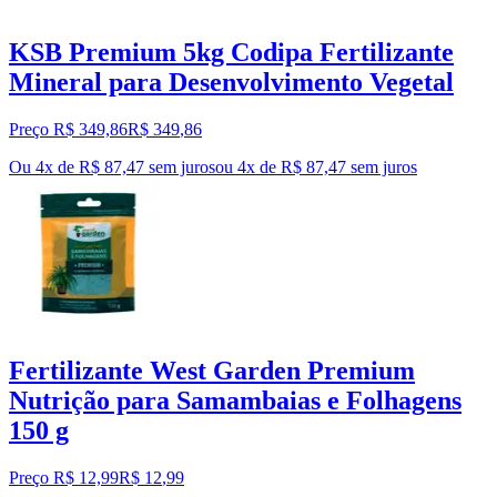
KSB Premium 5kg Codipa Fertilizante
Mineral para Desenvolvimento Vegetal
Preço R$ 349,86
R$
349
,
86
Ou 4x de R$ 87,47 sem juros
ou
4
x de
R$ 87,47
sem juros
Fertilizante West Garden Premium
Nutrição para Samambaias e Folhagens
150 g
Preço R$ 12,99
R$
12
,
99