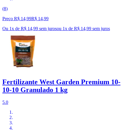
(8)
Preço R$ 14,99
R$
14
,
99
Ou 1x de R$ 14,99 sem juros
ou
1
x de
R$ 14,99
sem juros
Fertilizante West Garden Premium 10-
10-10 Granulado 1 kg
5.0