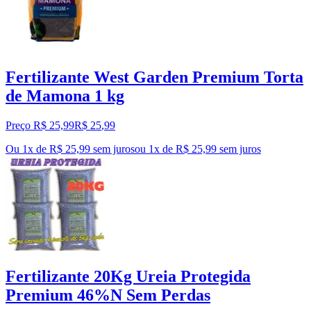
Fertilizante West Garden Premium Torta
de Mamona 1 kg
Preço R$ 25,99
R$
25
,
99
Ou 1x de R$ 25,99 sem juros
ou
1
x de
R$ 25,99
sem juros
Fertilizante 20Kg Ureia Protegida
Premium 46%N Sem Perdas