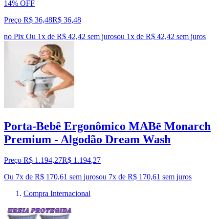
14% OFF
Preço R$ 36,48
R$
36
,
48
no Pix
Ou 1x de R$ 42,42 sem juros
ou
1
x de
R$ 42,42
sem juros
Porta-Bebê Ergonômico MABē Monarch
Premium - Algodão Dream Wash
Preço R$ 1.194,27
R$
1.194
,
27
Ou 7x de R$ 170,61 sem juros
ou
7
x de
R$ 170,61
sem juros
Compra Internacional