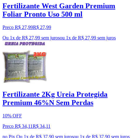
Fertilizante West Garden Premium
Foliar Pronto Uso 500 ml
Preço R$ 27,99
R$
27
,
99
Ou 1x de R$ 27,99 sem juros
ou
1
x de
R$ 27,99
sem juros
Fertilizante 2Kg Ureia Protegida
Premium 46%N Sem Perdas
10% OFF
Preço R$ 34,11
R$
34
,
11
no Pix
Ou 1x de R$ 37,90 sem juros
ou
1
x de
R$ 37,90
sem juros