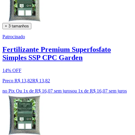
+ 3 tamanhos
Patrocinado
Fertilizante Premium Superfosfato
Simples SSP CPC Garden
14% OFF
Preço R$ 13,82
R$
13
,
82
no Pix
Ou 1x de R$ 16,07 sem juros
ou
1
x de
R$ 16,07
sem juros