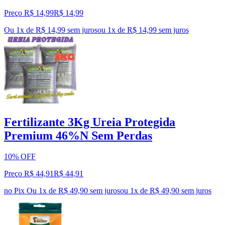
Preço R$ 14,99
R$
14
,
99
Ou 1x de R$ 14,99 sem juros
ou
1
x de
R$ 14,99
sem juros
Fertilizante 3Kg Ureia Protegida
Premium 46%N Sem Perdas
10% OFF
Preço R$ 44,91
R$
44
,
91
no Pix
Ou 1x de R$ 49,90 sem juros
ou
1
x de
R$ 49,90
sem juros