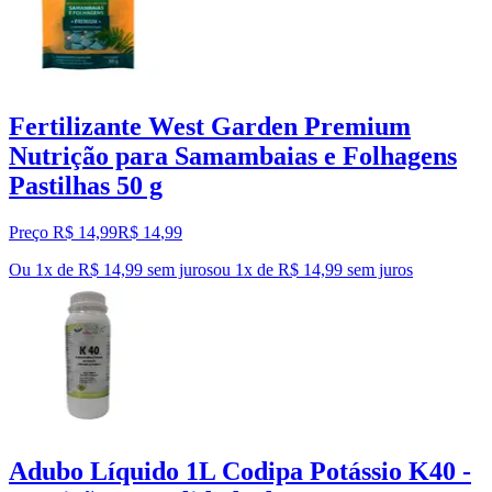
Fertilizante West Garden Premium
Nutrição para Samambaias e Folhagens
Pastilhas 50 g
Preço R$ 14,99
R$
14
,
99
Ou 1x de R$ 14,99 sem juros
ou
1
x de
R$ 14,99
sem juros
Adubo Líquido 1L Codipa Potássio K40 -