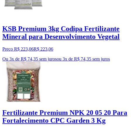
KSB Premium 3kg Codipa Fertilizante
Mineral para Desenvolvimento Vegetal
Preço R$ 223,06
R$
223
,
06
Ou 3x de R$ 74,35 sem juros
ou
3
x de
R$ 74,35
sem juros
Fertilizante Premium NPK 20 05 20 Para
Fortalecimento CPC Garden 3 Kg