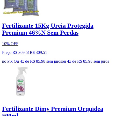
Fertilizante 15Kg Ureia Protegida
Premium 46%N Sem Perdas
10% OFF
Preço R$ 309,51
R$
309
,
51
no Pix
Ou 4x de R$ 85,98 sem juros
ou
4
x de
R$ 85,98
sem juros
Fertilizante Dimy Premium Orquídea
500ml