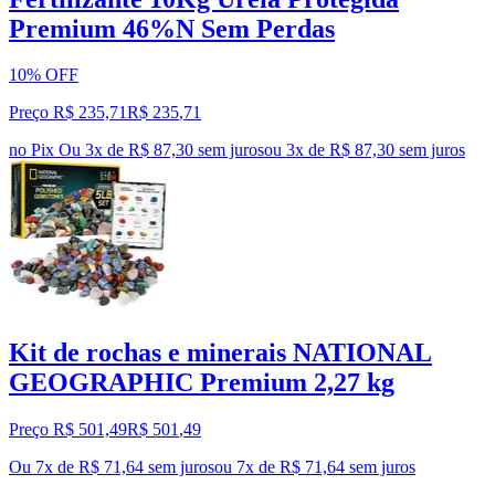
Premium 46%N Sem Perdas
10% OFF
Preço R$ 235,71
R$
235
,
71
no Pix
Ou 3x de R$ 87,30 sem juros
ou
3
x de
R$ 87,30
sem juros
Kit de rochas e minerais NATIONAL
GEOGRAPHIC Premium 2,27 kg
Preço R$ 501,49
R$
501
,
49
Ou 7x de R$ 71,64 sem juros
ou
7
x de
R$ 71,64
sem juros