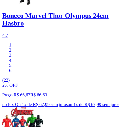
Boneco Marvel Thor Olympus 24cm
Hasbro
4.7
(22)
2% OFF
Preço R$ 66,63
R$
66
,
63
no Pix
Ou 1x de R$ 67,99 sem juros
ou
1
x de
R$ 67,99
sem juros