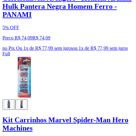
Hulk Pantera Negra Homem Ferro -
PANAMI
5% OFF
Preço R$ 74,09
R$
74
,
09
no Pix
Ou 1x de R$ 77,99 sem juros
ou
1
x de
R$ 77,99
sem juros
Full
Kit Carrinhos Marvel Spider-Man Hero
Machines