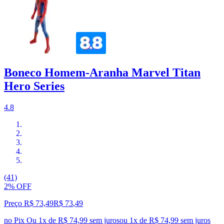
Boneco Homem-Aranha Marvel Titan
Hero Series
4.8
(41)
2% OFF
Preço R$ 73,49
R$
73
,
49
no Pix
Ou 1x de R$ 74,99 sem juros
ou
1
x de
R$ 74,99
sem juros