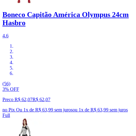
Boneco Capitão América Olympus 24cm
Hasbro
4.6
(56)
3% OFF
Preço R$ 62,07
R$
62
,
07
no Pix
Ou 1x de R$ 63,99 sem juros
ou
1
x de
R$ 63,99
sem juros
Full