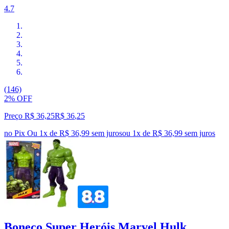
4.7
(146)
2% OFF
Preço R$ 36,25
R$
36
,
25
no Pix
Ou 1x de R$ 36,99 sem juros
ou
1
x de
R$ 36,99
sem juros
Boneco Super Heróis Marvel Hulk