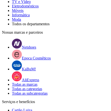
TV e Vídeo
Eletrodomésticos
Móveis
Informática
Moda
Todos os departamentos
Nossas marcas e parceiros
Netshoes
Epoca Cosméticos
KaBuM!
AliExpress
Todas as marcas
Todas as categorias
Todas as subcategorias
Serviços e benefícios
Cartão Luiza