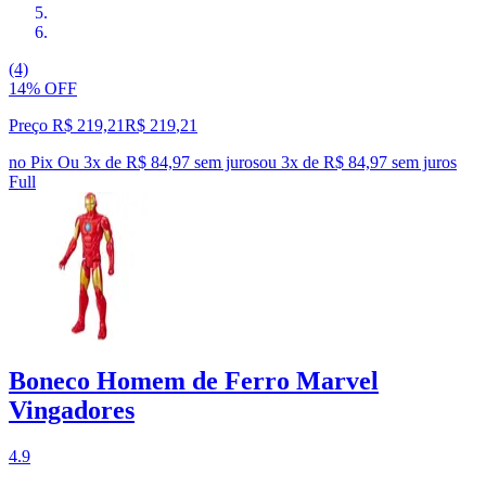
(4)
14% OFF
Preço R$ 219,21
R$
219
,
21
no Pix
Ou 3x de R$ 84,97 sem juros
ou
3
x de
R$ 84,97
sem juros
Full
Boneco Homem de Ferro Marvel
Vingadores
4.9