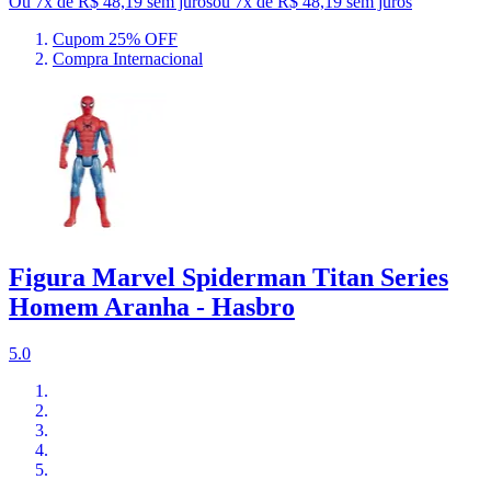
Ou 7x de R$ 48,19 sem juros
ou
7
x de
R$ 48,19
sem juros
Cupom 25% OFF
Compra Internacional
Figura Marvel Spiderman Titan Series
Homem Aranha - Hasbro
5.0