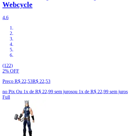
Webcycle
4.6
(122)
2% OFF
Preço R$ 22,53
R$
22
,
53
no Pix
Ou 1x de R$ 22,99 sem juros
ou
1
x de
R$ 22,99
sem juros
Full