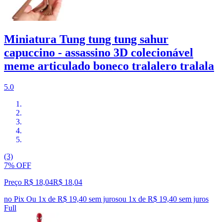
Miniatura Tung tung tung sahur
capuccino - assassino 3D colecionável
meme articulado boneco tralalero tralala
5.0
(3)
7% OFF
Preço R$ 18,04
R$
18
,
04
no Pix
Ou 1x de R$ 19,40 sem juros
ou
1
x de
R$ 19,40
sem juros
Full