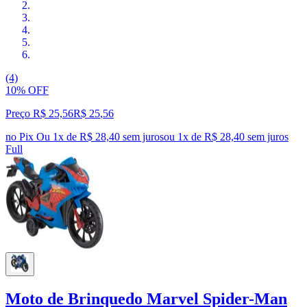
(4)
10% OFF
Preço R$ 25,56
R$
25
,
56
no Pix
Ou 1x de R$ 28,40 sem juros
ou
1
x de
R$ 28,40
sem juros
Full
Moto de Brinquedo Marvel Spider-Man