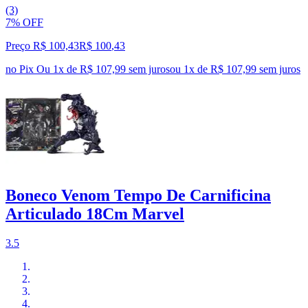
(3)
7% OFF
Preço R$ 100,43
R$
100
,
43
no Pix
Ou 1x de R$ 107,99 sem juros
ou
1
x de
R$ 107,99
sem juros
Boneco Venom Tempo De Carnificina
Articulado 18Cm Marvel
3.5