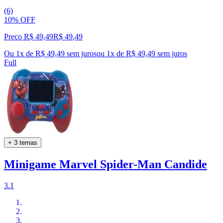
(6)
10% OFF
Preço R$ 49,49
R$
49
,
49
Ou 1x de R$ 49,49 sem juros
ou
1
x de
R$ 49,49
sem juros
Full
+ 3 temas
Minigame Marvel Spider-Man Candide
3.1