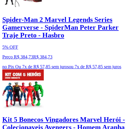
Spider-Man 2 Marvel Legends Series
Gamerverse - SpiderMan Peter Parker
Traje Preto - Hasbro
5% OFF
Preço R$ 384,73
R$
384
,
73
no Pix
Ou 7x de R$ 57,85 sem juros
ou
7
x de
R$ 57,85
sem juros
Kit 5 Bonecos Vingadores Marvel Herói -
Colecionaveis Avengers - Homem Aranha