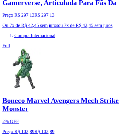
Gamerverse, Articulada Para Fãs Da
Preço R$ 297,13
R$
297
,
13
Ou 7x de R$ 42,45 sem juros
ou
7
x de
R$ 42,45
sem juros
Compra Internacional
Full
Boneco Marvel Avengers Mech Strike
Monster
2% OFF
Preço R$ 102,89
R$
102
,
89