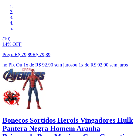
(10)
14% OFF
Preço R$ 79,89
R$
79
,
89
no Pix
Ou 1x de R$ 92,90 sem juros
ou
1
x de
R$ 92,90
sem juros
Bonecos Sortidos Herois Vingadores Hulk
Pantera Negra Homem Aranha