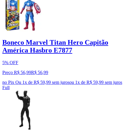
Boneco Marvel Titan Hero Capitão
América Hasbro E7877
5% OFF
Preço R$ 56,99
R$
56
,
99
no Pix
Ou 1x de R$ 59,99 sem juros
ou
1
x de
R$ 59,99
sem juros
Full