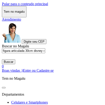
Pular para o conteudo principal
Tem no magalu
Atendimento
Digite seu CEP
Buscar no Magalu
Buscar
0
Boas vindas :)
Entre ou Cadastre-se
Tem no Magalu
Departamentos
Celulares e Smartphones