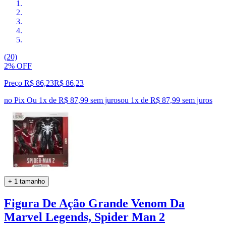
(20)
2% OFF
Preço R$ 86,23
R$
86
,
23
no Pix
Ou 1x de R$ 87,99 sem juros
ou
1
x de
R$ 87,99
sem juros
+ 1 tamanho
Figura De Ação Grande Venom Da
Marvel Legends, Spider Man 2