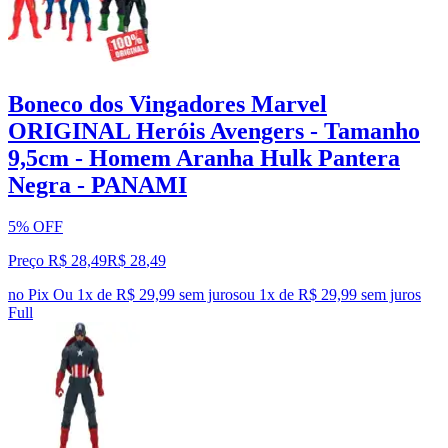
Boneco dos Vingadores Marvel
ORIGINAL Heróis Avengers - Tamanho
9,5cm - Homem Aranha Hulk Pantera
Negra - PANAMI
5% OFF
Preço R$ 28,49
R$
28
,
49
no Pix
Ou 1x de R$ 29,99 sem juros
ou
1
x de
R$ 29,99
sem juros
Full