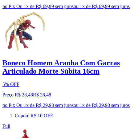
no Pix
Ou 1x de R$ 69,99 sem juros
ou
1
x de
R$ 69,99
sem juros
Boneco Homem Aranha Com Garras
Articulado Morte Súbita 16cm
5% OFF
Preço R$ 28,48
R$
28
,
48
no Pix
Ou 1x de R$ 29,98 sem juros
ou
1
x de
R$ 29,98
sem juros
Cupom R$ 10 OFF
Full