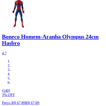
Boneco Homem-Aranha Olympus 24cm
Hasbro
4.7
(140)
3% OFF
Preço R$ 67,89
R$
67
,
89