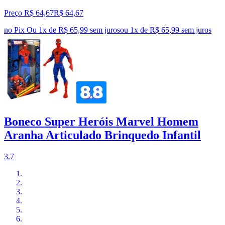
Preço R$ 64,67
R$
64
,
67
no Pix
Ou 1x de R$ 65,99 sem juros
ou
1
x de
R$ 65,99
sem juros
Boneco Super Heróis Marvel Homem
Aranha Articulado Brinquedo Infantil
3.7