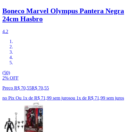
Boneco Marvel Olympus Pantera Negra
24cm Hasbro
4.2
(50)
2% OFF
Preço R$ 70,55
R$
70
,
55
no Pix
Ou 1x de R$ 71,99 sem juros
ou
1
x de
R$ 71,99
sem juros