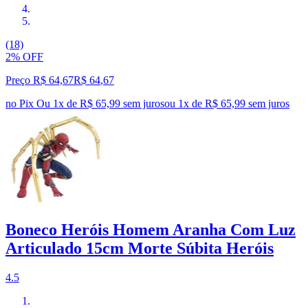
(18)
2% OFF
Preço R$ 64,67
R$
64
,
67
no Pix
Ou 1x de R$ 65,99 sem juros
ou
1
x de
R$ 65,99
sem juros
Boneco Heróis Homem Aranha Com Luz
Articulado 15cm Morte Súbita Heróis
4.5