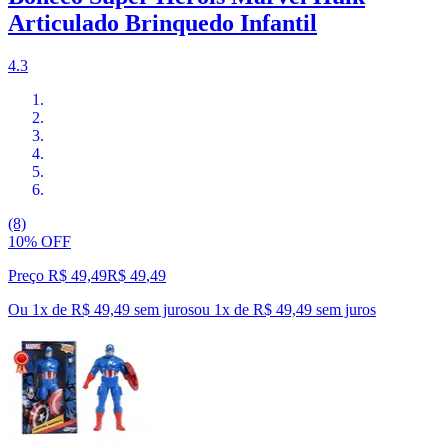
Articulado Brinquedo Infantil
4.3
(8)
10% OFF
Preço R$ 49,49
R$
49
,
49
Ou 1x de R$ 49,49 sem juros
ou
1
x de
R$ 49,49
sem juros