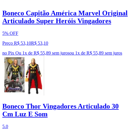
Boneco Capitão América Marvel Original
Articulado Super Heróis Vingadores
5% OFF
Preço R$ 53,10
R$
53
,
10
no Pix
Ou 1x de R$ 55,89 sem juros
ou
1
x de
R$ 55,89
sem juros
Boneco Thor Vingadores Articulado 30
Cm Luz E Som
5.0