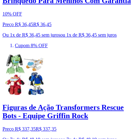
Brinquedo Para Meninos Com Garantia
10% OFF
Preço R$ 36,45
R$
36
,
45
Ou 1x de R$ 36,45 sem juros
ou
1
x de
R$ 36,45
sem juros
Cupom 8% OFF
Figuras de Ação Transformers Rescue
Bots - Equipe Griffin Rock
Preço R$ 337,35
R$
337
,
35