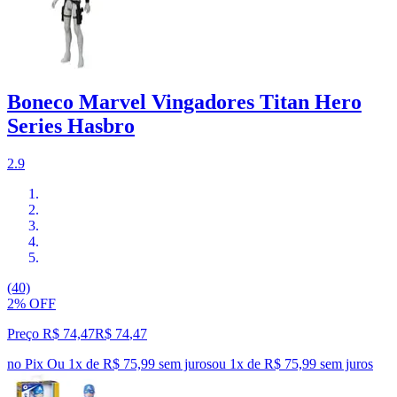
Boneco Marvel Vingadores Titan Hero
Series Hasbro
2.9
(40)
2% OFF
Preço R$ 74,47
R$
74
,
47
no Pix
Ou 1x de R$ 75,99 sem juros
ou
1
x de
R$ 75,99
sem juros