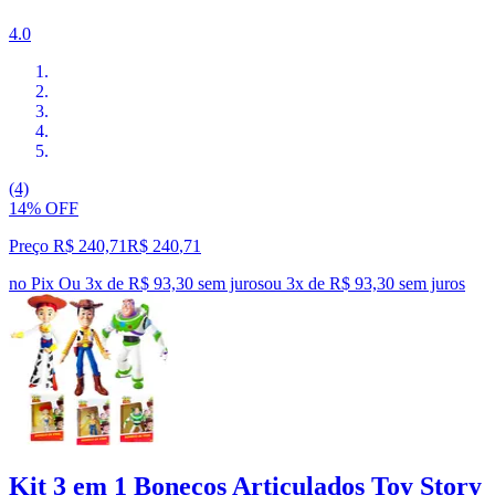
4.0
(4)
14% OFF
Preço R$ 240,71
R$
240
,
71
no Pix
Ou 3x de R$ 93,30 sem juros
ou
3
x de
R$ 93,30
sem juros
Kit 3 em 1 Bonecos Articulados Toy Story