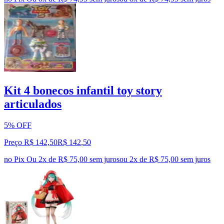
Kit 4 bonecos infantil toy story
articulados
5% OFF
Preço R$ 142,50
R$
142
,
50
no Pix
Ou 2x de R$ 75,00 sem juros
ou
2
x de
R$ 75,00
sem juros