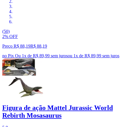
(50)
2% OFF
Preço R$ 88,19
R$
88
,
19
no Pix
Ou 1x de R$ 89,99 sem juros
ou
1
x de
R$ 89,99
sem juros
Figura de ação Mattel Jurassic World
Rebirth Mosasaurus