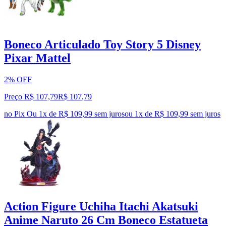
Boneco Articulado Toy Story 5 Disney
Pixar Mattel
2% OFF
Preço R$ 107,79
R$
107
,
79
no Pix
Ou 1x de R$ 109,99 sem juros
ou
1
x de
R$ 109,99
sem juros
Action Figure Uchiha Itachi Akatsuki
Anime Naruto 26 Cm Boneco Estatueta