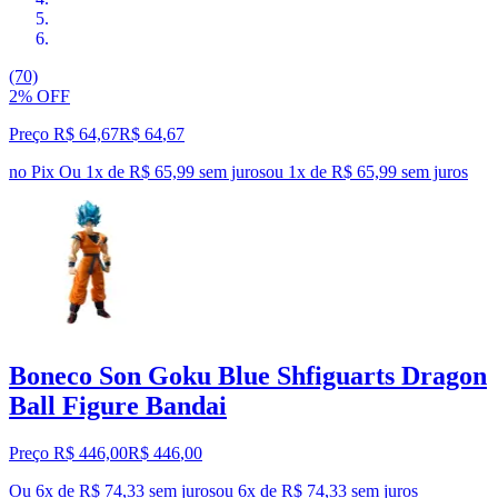
(70)
2% OFF
Preço R$ 64,67
R$
64
,
67
no Pix
Ou 1x de R$ 65,99 sem juros
ou
1
x de
R$ 65,99
sem juros
Boneco Son Goku Blue Shfiguarts Dragon
Ball Figure Bandai
Preço R$ 446,00
R$
446
,
00
Ou 6x de R$ 74,33 sem juros
ou
6
x de
R$ 74,33
sem juros