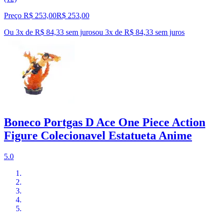
Preço R$ 253,00
R$
253
,
00
Ou 3x de R$ 84,33 sem juros
ou
3
x de
R$ 84,33
sem juros
Boneco Portgas D Ace One Piece Action
Figure Colecionavel Estatueta Anime
5.0