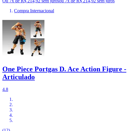
Ou 7x de R$ 214,92 sem juros
ou
7
x de
R$ 214,92
sem juros
Compra Internacional
One Piece Portgas D. Ace Action Figure -
Articulado
4.8
(12)