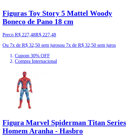
Figuras Toy Story 5 Mattel Woody
Boneco de Pano 18 cm
Preço R$ 227,48
R$
227
,
48
Ou 7x de R$ 32,50 sem juros
ou
7
x de
R$ 32,50
sem juros
Cupom 30% OFF
Compra Internacional
Figura Marvel Spiderman Titan Series
Homem Aranha - Hasbro