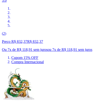
5.0
(2)
Preço R$ 832,37
R$
832
,
37
Ou 7x de R$ 118,91 sem juros
ou
7
x de
R$ 118,91
sem juros
Cupom 15% OFF
Compra Internacional