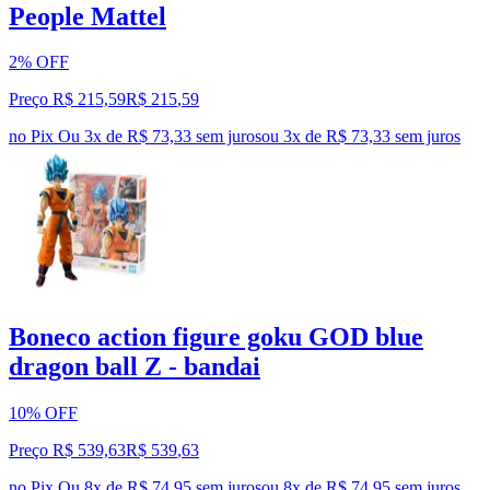
People Mattel
2% OFF
Preço R$ 215,59
R$
215
,
59
no Pix
Ou 3x de R$ 73,33 sem juros
ou
3
x de
R$ 73,33
sem juros
Boneco action figure goku GOD blue
dragon ball Z - bandai
10% OFF
Preço R$ 539,63
R$
539
,
63
no Pix
Ou 8x de R$ 74,95 sem juros
ou
8
x de
R$ 74,95
sem juros