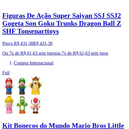
Figuras De Ação Super Saiyan SSJ SSJ2
Gogeta Son Goku Trunks Dragon Ball Z
SHF Tonsenarttoys
Preço R$ 431,38
R$
431
,
38
Ou 7x de R$ 61,63 sem juros
ou
7
x de
R$ 61,63
sem juros
Compra Internacional
Full
Kit Bonecos do Mundo Mario Bros Little