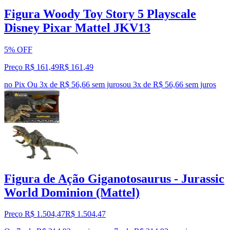
Figura Woody Toy Story 5 Playscale
Disney Pixar Mattel JKV13
5% OFF
Preço R$ 161,49
R$
161
,
49
no Pix
Ou 3x de R$ 56,66 sem juros
ou
3
x de
R$ 56,66
sem juros
Figura de Ação Giganotosaurus - Jurassic
World Dominion (Mattel)
Preço R$ 1.504,47
R$
1.504
,
47