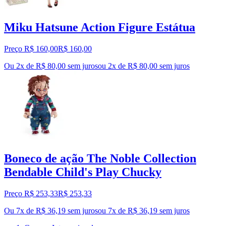
Miku Hatsune Action Figure Estátua
Preço R$ 160,00
R$
160
,
00
Ou 2x de R$ 80,00 sem juros
ou
2
x de
R$ 80,00
sem juros
Boneco de ação The Noble Collection
Bendable Child's Play Chucky
Preço R$ 253,33
R$
253
,
33
Ou 7x de R$ 36,19 sem juros
ou
7
x de
R$ 36,19
sem juros