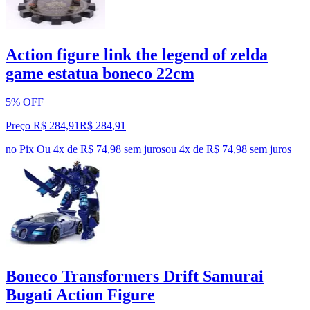
Action figure link the legend of zelda
game estatua boneco 22cm
5% OFF
Preço R$ 284,91
R$
284
,
91
no Pix
Ou 4x de R$ 74,98 sem juros
ou
4
x de
R$ 74,98
sem juros
Boneco Transformers Drift Samurai
Bugati Action Figure