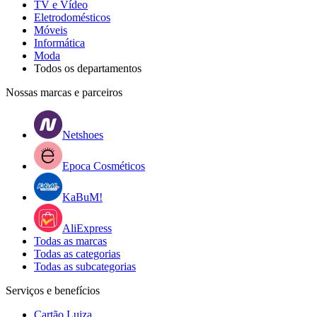
TV e Vídeo
Eletrodomésticos
Móveis
Informática
Moda
Todos os departamentos
Nossas marcas e parceiros
Netshoes
Epoca Cosméticos
KaBuM!
AliExpress
Todas as marcas
Todas as categorias
Todas as subcategorias
Serviços e benefícios
Cartão Luiza