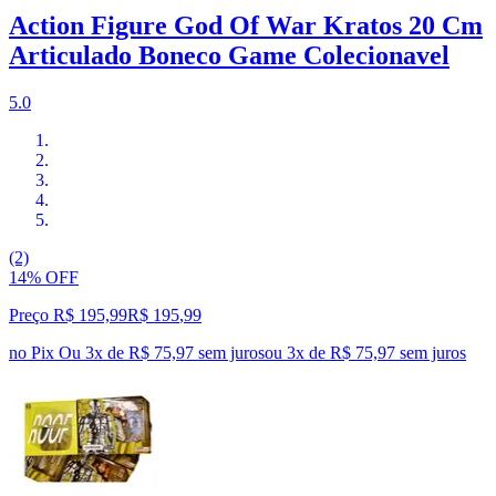
Action Figure God Of War Kratos 20 Cm
Articulado Boneco Game Colecionavel
5.0
(2)
14% OFF
Preço R$ 195,99
R$
195
,
99
no Pix
Ou 3x de R$ 75,97 sem juros
ou
3
x de
R$ 75,97
sem juros