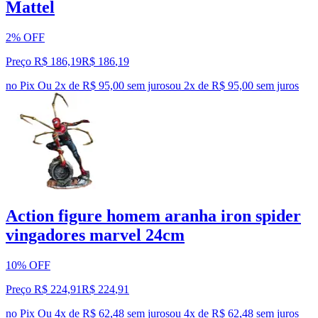
Mattel
2% OFF
Preço R$ 186,19
R$
186
,
19
no Pix
Ou 2x de R$ 95,00 sem juros
ou
2
x de
R$ 95,00
sem juros
Action figure homem aranha iron spider
vingadores marvel 24cm
10% OFF
Preço R$ 224,91
R$
224
,
91
no Pix
Ou 4x de R$ 62,48 sem juros
ou
4
x de
R$ 62,48
sem juros