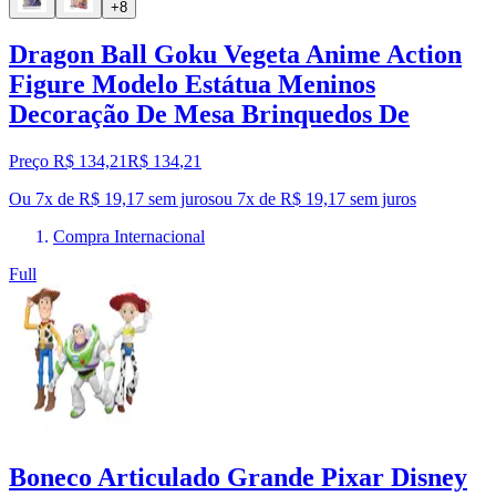
+8
Dragon Ball Goku Vegeta Anime Action
Figure Modelo Estátua Meninos
Decoração De Mesa Brinquedos De
Preço R$ 134,21
R$
134
,
21
Ou 7x de R$ 19,17 sem juros
ou
7
x de
R$ 19,17
sem juros
Compra Internacional
Full
Boneco Articulado Grande Pixar Disney