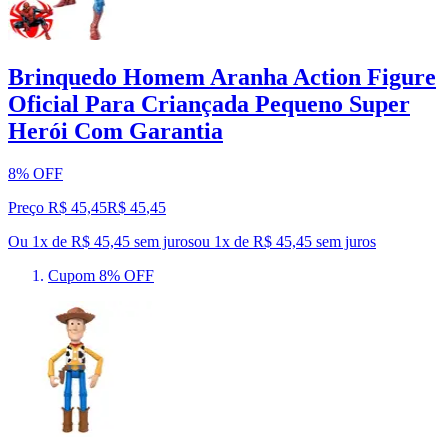
Brinquedo Homem Aranha Action Figure
Oficial Para Criançada Pequeno Super
Herói Com Garantia
8% OFF
Preço R$ 45,45
R$
45
,
45
Ou 1x de R$ 45,45 sem juros
ou
1
x de
R$ 45,45
sem juros
Cupom 8% OFF