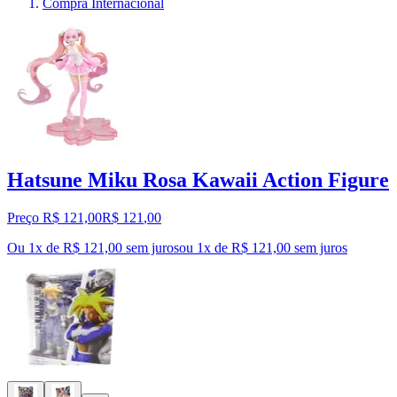
Compra Internacional
Hatsune Miku Rosa Kawaii Action Figure
Preço R$ 121,00
R$
121
,
00
Ou 1x de R$ 121,00 sem juros
ou
1
x de
R$ 121,00
sem juros