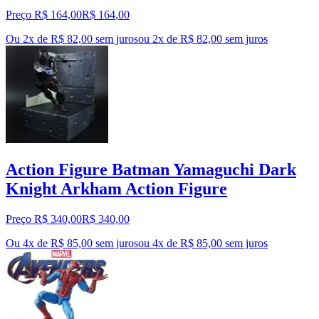
Preço R$ 164,00
R$
164
,
00
Ou 2x de R$ 82,00 sem juros
ou
2
x de
R$ 82,00
sem juros
Action Figure Batman Yamaguchi Dark
Knight Arkham Action Figure
Preço R$ 340,00
R$
340
,
00
Ou 4x de R$ 85,00 sem juros
ou
4
x de
R$ 85,00
sem juros