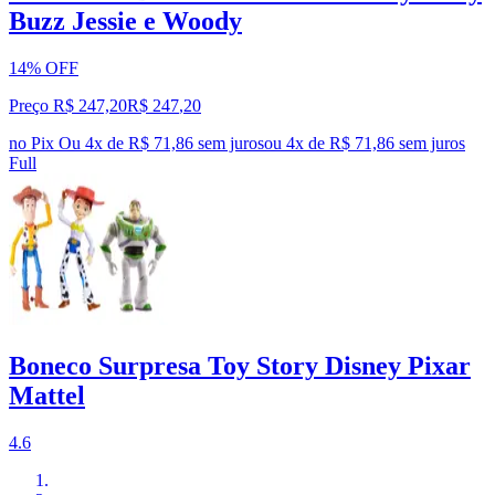
Buzz Jessie e Woody
14% OFF
Preço R$ 247,20
R$
247
,
20
no Pix
Ou 4x de R$ 71,86 sem juros
ou
4
x de
R$ 71,86
sem juros
Full
Boneco Surpresa Toy Story Disney Pixar
Mattel
4.6