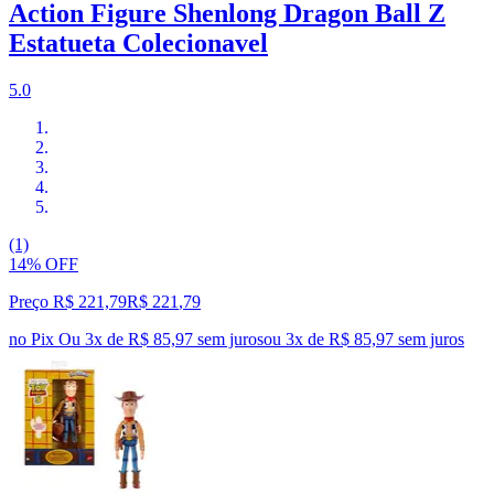
Action Figure Shenlong Dragon Ball Z
Estatueta Colecionavel
5.0
(1)
14% OFF
Preço R$ 221,79
R$
221
,
79
no Pix
Ou 3x de R$ 85,97 sem juros
ou
3
x de
R$ 85,97
sem juros