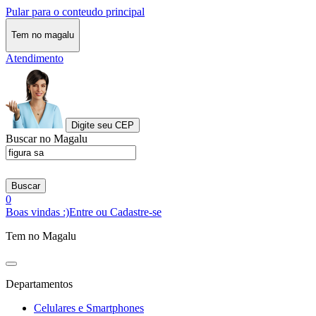
Pular para o conteudo principal
Tem no magalu
Atendimento
Digite seu CEP
Buscar no Magalu
Buscar
0
Boas vindas :)
Entre ou Cadastre-se
Tem no Magalu
Departamentos
Celulares e Smartphones