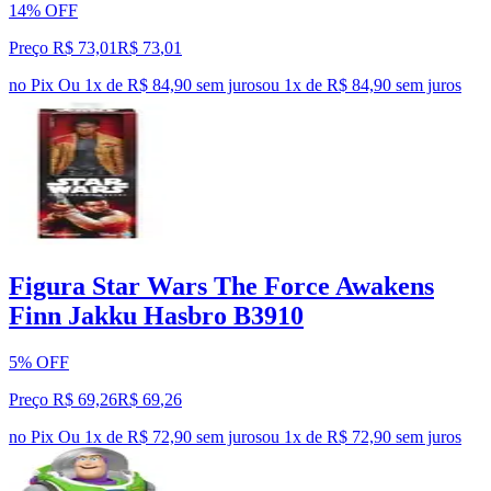
14% OFF
Preço R$ 73,01
R$
73
,
01
no Pix
Ou 1x de R$ 84,90 sem juros
ou
1
x de
R$ 84,90
sem juros
Figura Star Wars The Force Awakens
Finn Jakku Hasbro B3910
5% OFF
Preço R$ 69,26
R$
69
,
26
no Pix
Ou 1x de R$ 72,90 sem juros
ou
1
x de
R$ 72,90
sem juros