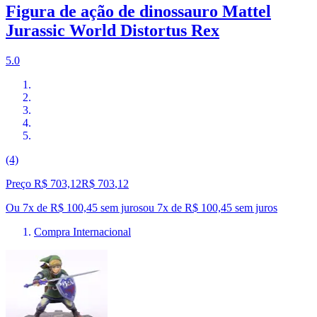
Figura de ação de dinossauro Mattel
Jurassic World Distortus Rex
5.0
(4)
Preço R$ 703,12
R$
703
,
12
Ou 7x de R$ 100,45 sem juros
ou
7
x de
R$ 100,45
sem juros
Compra Internacional