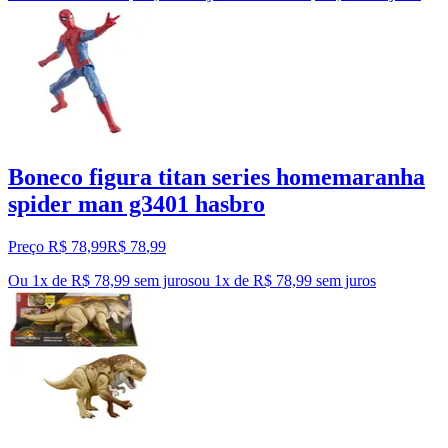
Boneco figura titan series homemaranha
spider man g3401 hasbro
Preço R$ 78,99
R$
78
,
99
Ou 1x de R$ 78,99 sem juros
ou
1
x de
R$ 78,99
sem juros