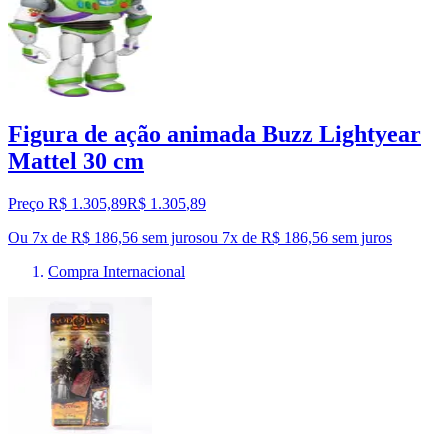
Figura de ação animada Buzz Lightyear
Mattel 30 cm
Preço R$ 1.305,89
R$
1.305
,
89
Ou 7x de R$ 186,56 sem juros
ou
7
x de
R$ 186,56
sem juros
Compra Internacional