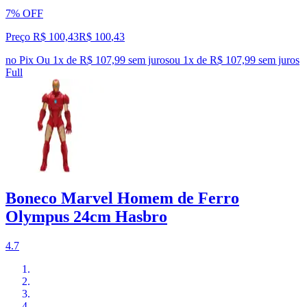
7% OFF
Preço R$ 100,43
R$
100
,
43
no Pix
Ou 1x de R$ 107,99 sem juros
ou
1
x de
R$ 107,99
sem juros
Full
Boneco Marvel Homem de Ferro
Olympus 24cm Hasbro
4.7