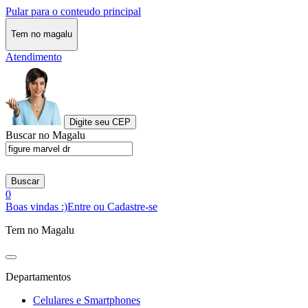
Pular para o conteudo principal
Tem no magalu
Atendimento
Digite seu CEP
Buscar no Magalu
Buscar
0
Boas vindas :)
Entre ou Cadastre-se
Tem no Magalu
Departamentos
Celulares e Smartphones