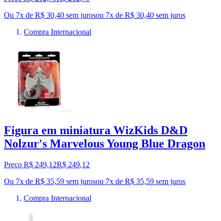
Ou 7x de R$ 30,40 sem juros
ou
7
x de
R$ 30,40
sem juros
Compra Internacional
Figura em miniatura WizKids D&D
Nolzur's Marvelous Young Blue Dragon
Preço R$ 249,12
R$
249
,
12
Ou 7x de R$ 35,59 sem juros
ou
7
x de
R$ 35,59
sem juros
Compra Internacional