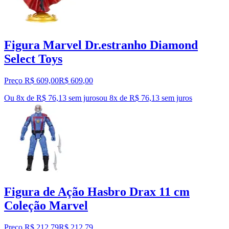
Figura Marvel Dr.estranho Diamond
Select Toys
Preço R$ 609,00
R$
609
,
00
Ou 8x de R$ 76,13 sem juros
ou
8
x de
R$ 76,13
sem juros
Figura de Ação Hasbro Drax 11 cm
Coleção Marvel
Preço R$ 212,79
R$
212
,
79