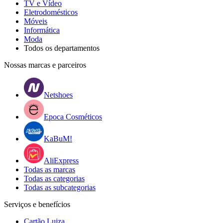
TV e Vídeo
Eletrodomésticos
Móveis
Informática
Moda
Todos os departamentos
Nossas marcas e parceiros
Netshoes
Epoca Cosméticos
KaBuM!
AliExpress
Todas as marcas
Todas as categorias
Todas as subcategorias
Serviços e benefícios
Cartão Luiza