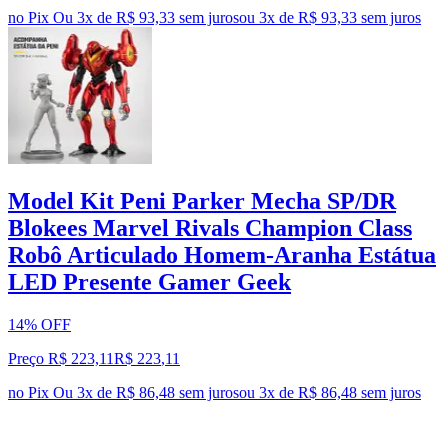
no Pix
Ou 3x de R$ 93,33 sem juros
ou
3
x de
R$ 93,33
sem juros
Model Kit Peni Parker Mecha SP/DR
Blokees Marvel Rivals Champion Class
Robô Articulado Homem-Aranha Estátua
LED Presente Gamer Geek
14% OFF
Preço R$ 223,11
R$
223
,
11
no Pix
Ou 3x de R$ 86,48 sem juros
ou
3
x de
R$ 86,48
sem juros