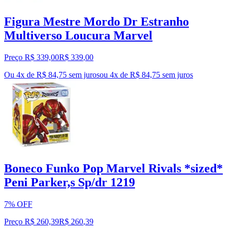
Figura Mestre Mordo Dr Estranho
Multiverso Loucura Marvel
Preço R$ 339,00
R$
339
,
00
Ou 4x de R$ 84,75 sem juros
ou
4
x de
R$ 84,75
sem juros
Boneco Funko Pop Marvel Rivals *sized*
Peni Parker,s Sp/dr 1219
7% OFF
Preço R$ 260,39
R$
260
,
39