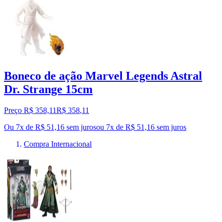
Boneco de ação Marvel Legends Astral
Dr. Strange 15cm
Preço R$ 358,11
R$
358
,
11
Ou 7x de R$ 51,16 sem juros
ou
7
x de
R$ 51,16
sem juros
Compra Internacional