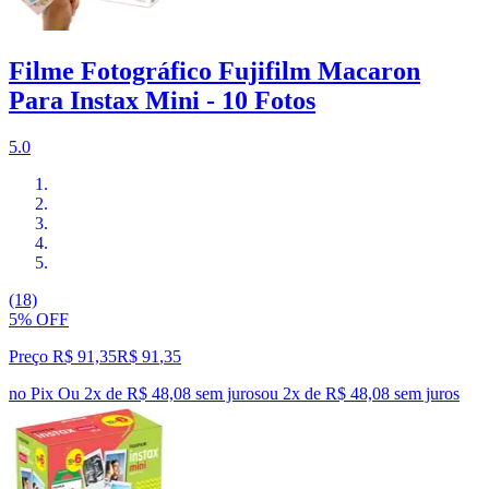
Filme Fotográfico Fujifilm Macaron
Para Instax Mini - 10 Fotos
5.0
(18)
5% OFF
Preço R$ 91,35
R$
91
,
35
no Pix
Ou 2x de R$ 48,08 sem juros
ou
2
x de
R$ 48,08
sem juros