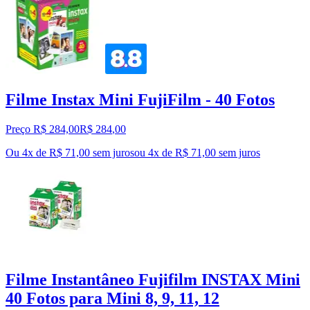
Filme Instax Mini FujiFilm - 40 Fotos
Preço R$ 284,00
R$
284
,
00
Ou 4x de R$ 71,00 sem juros
ou
4
x de
R$ 71,00
sem juros
Filme Instantâneo Fujifilm INSTAX Mini
40 Fotos para Mini 8, 9, 11, 12