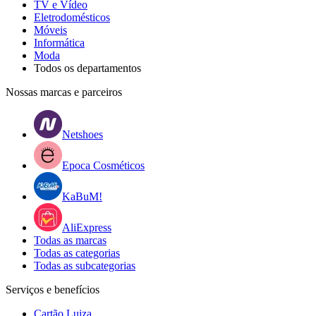
TV e Vídeo
Eletrodomésticos
Móveis
Informática
Moda
Todos os departamentos
Nossas marcas e parceiros
Netshoes
Epoca Cosméticos
KaBuM!
AliExpress
Todas as marcas
Todas as categorias
Todas as subcategorias
Serviços e benefícios
Cartão Luiza