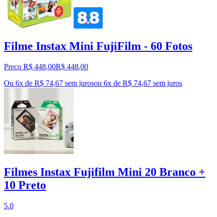
Filme Instax Mini FujiFilm - 60 Fotos
Preço R$ 448,00
R$
448
,
00
Ou 6x de R$ 74,67 sem juros
ou
6
x de
R$ 74,67
sem juros
Filmes Instax Fujifilm Mini 20 Branco +
10 Preto
5.0