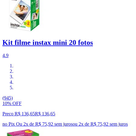
Kit filme instax mini 20 fotos
4.9
(945)
10% OFF
Preço R$ 136,65
R$
136
,
65
no Pix
Ou 2x de R$ 75,92 sem juros
ou
2
x de
R$ 75,92
sem juros