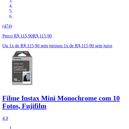
(474)
Preço R$ 115,90
R$
115
,
90
Ou 1x de R$ 115,90 sem juros
ou
1
x de
R$ 115,90
sem juros
Filme Instax Mini Monochrome com 10
Fotos, Fujifilm
4.9