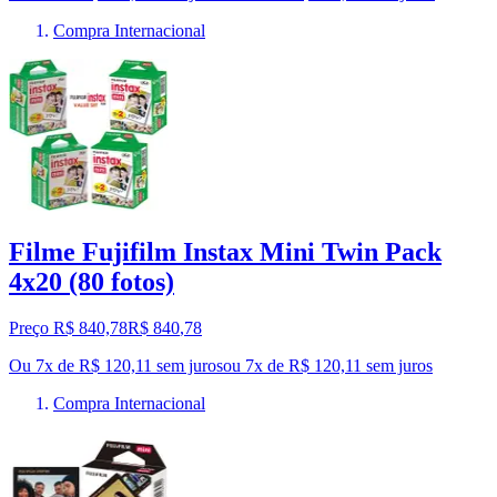
Compra Internacional
Filme Fujifilm Instax Mini Twin Pack
4x20 (80 fotos)
Preço R$ 840,78
R$
840
,
78
Ou 7x de R$ 120,11 sem juros
ou
7
x de
R$ 120,11
sem juros
Compra Internacional