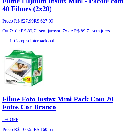
Filme Fujifilm Instax Mini - Pacote com
40 Filmes (2x20)
Preço R$ 627,99
R$
627
,
99
Ou 7x de R$ 89,71 sem juros
ou
7
x de
R$ 89,71
sem juros
Compra Internacional
Filme Foto Instax Mini Pack Com 20
Fotos Cor Branco
5% OFF
Preço R$ 160,55
R$
160
,
55