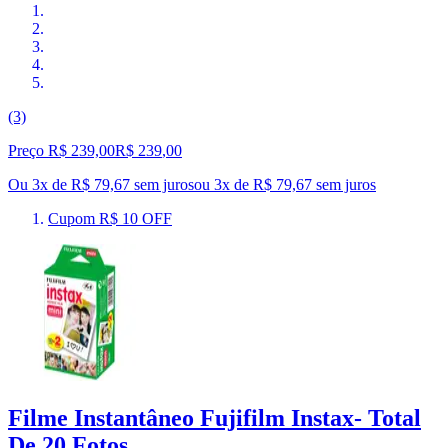
(3)
Preço R$ 239,00
R$
239
,
00
Ou 3x de R$ 79,67 sem juros
ou
3
x de
R$ 79,67
sem juros
Cupom R$ 10 OFF
Filme Instantâneo Fujifilm Instax- Total
De 20 Fotos