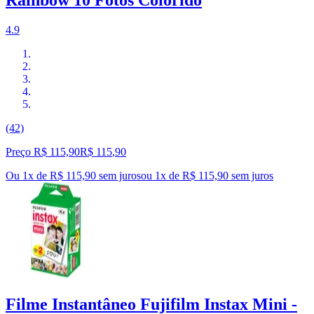
Rainbow 10 Fotos Colorido
4.9
(42)
Preço R$ 115,90
R$
115
,
90
Ou 1x de R$ 115,90 sem juros
ou
1
x de
R$ 115,90
sem juros
Filme Instantâneo Fujifilm Instax Mini -