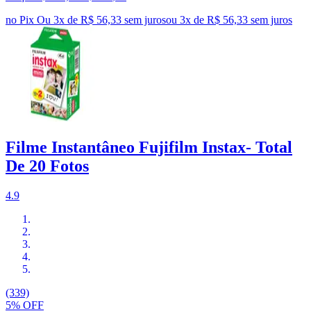
no Pix
Ou 3x de R$ 56,33 sem juros
ou
3
x de
R$ 56,33
sem juros
Filme Instantâneo Fujifilm Instax- Total
De 20 Fotos
4.9
(339)
5% OFF