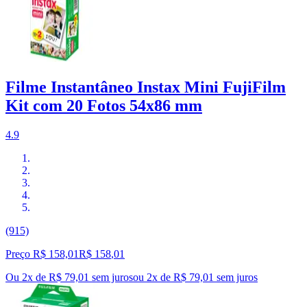
Filme Instantâneo Instax Mini FujiFilm
Kit com 20 Fotos 54x86 mm
4.9
(915)
Preço R$ 158,01
R$
158
,
01
Ou 2x de R$ 79,01 sem juros
ou
2
x de
R$ 79,01
sem juros