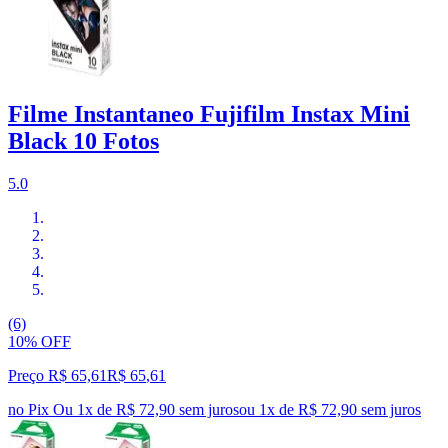
Filme Instantaneo Fujifilm Instax Mini
Black 10 Fotos
5.0
(6)
10% OFF
Preço R$ 65,61
R$
65
,
61
no Pix
Ou 1x de R$ 72,90 sem juros
ou
1
x de
R$ 72,90
sem juros