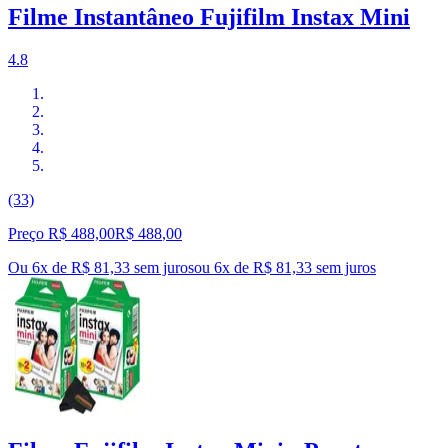
Filme Instantâneo Fujifilm Instax Mini
4.8
(33)
Preço R$ 488,00
R$
488
,
00
Ou 6x de R$ 81,33 sem juros
ou
6
x de
R$ 81,33
sem juros