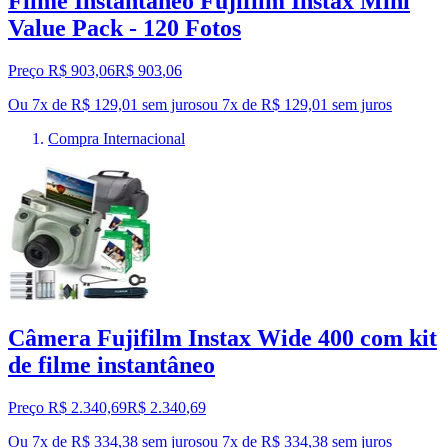
Filme Instantâneo Fujifilm Instax Mini
Value Pack - 120 Fotos
Preço R$ 903,06
R$
903
,
06
Ou 7x de R$ 129,01 sem juros
ou
7
x de
R$ 129,01
sem juros
Compra Internacional
Câmera Fujifilm Instax Wide 400 com kit
de filme instantâneo
Preço R$ 2.340,69
R$
2.340
,
69
Ou 7x de R$ 334,38 sem juros
ou
7
x de
R$ 334,38
sem juros