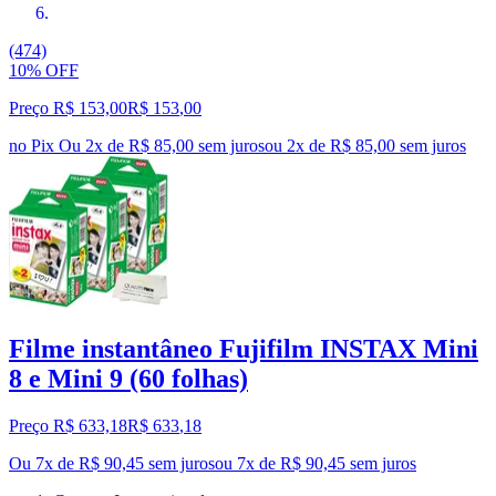
(474)
10% OFF
Preço R$ 153,00
R$
153
,
00
no Pix
Ou 2x de R$ 85,00 sem juros
ou
2
x de
R$ 85,00
sem juros
Filme instantâneo Fujifilm INSTAX Mini
8 e Mini 9 (60 folhas)
Preço R$ 633,18
R$
633
,
18
Ou 7x de R$ 90,45 sem juros
ou
7
x de
R$ 90,45
sem juros