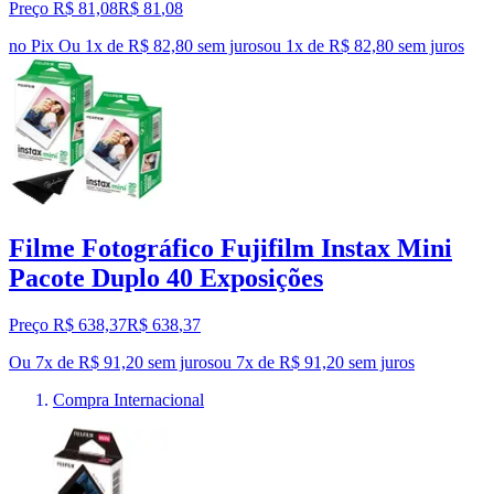
Preço R$ 81,08
R$
81
,
08
no Pix
Ou 1x de R$ 82,80 sem juros
ou
1
x de
R$ 82,80
sem juros
Filme Fotográfico Fujifilm Instax Mini
Pacote Duplo 40 Exposições
Preço R$ 638,37
R$
638
,
37
Ou 7x de R$ 91,20 sem juros
ou
7
x de
R$ 91,20
sem juros
Compra Internacional