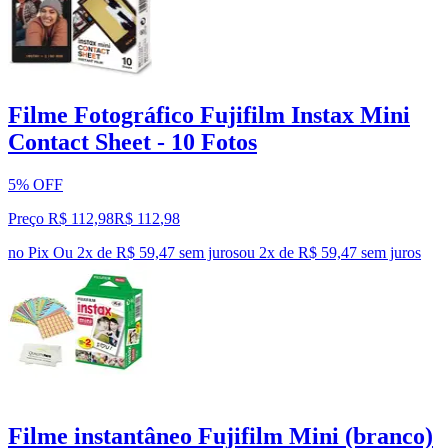
Filme Fotográfico Fujifilm Instax Mini
Contact Sheet - 10 Fotos
5% OFF
Preço R$ 112,98
R$
112
,
98
no Pix
Ou 2x de R$ 59,47 sem juros
ou
2
x de
R$ 59,47
sem juros
Filme instantâneo Fujifilm Mini (branco)