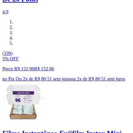
4.9
(339)
5% OFF
Preço R$ 152,96
R$
152
,
96
no Pix
Ou 2x de R$ 80,51 sem juros
ou
2
x de
R$ 80,51
sem juros