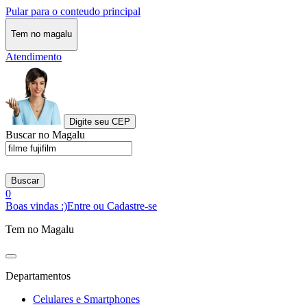
Pular para o conteudo principal
Tem no magalu
Atendimento
Digite seu CEP
Buscar no Magalu
Buscar
0
Boas vindas :)
Entre ou Cadastre-se
Tem no Magalu
Departamentos
Celulares e Smartphones