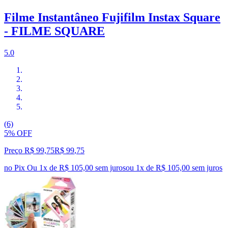
Filme Instantâneo Fujifilm Instax Square
- FILME SQUARE
5.0
(6)
5% OFF
Preço R$ 99,75
R$
99
,
75
no Pix
Ou 1x de R$ 105,00 sem juros
ou
1
x de
R$ 105,00
sem juros