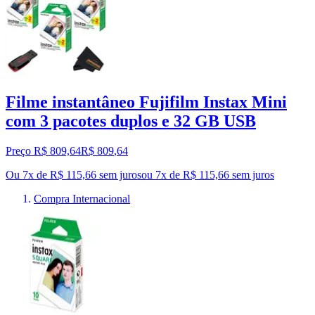
Filme instantâneo Fujifilm Instax Mini
com 3 pacotes duplos e 32 GB USB
Preço R$ 809,64
R$
809
,
64
Ou 7x de R$ 115,66 sem juros
ou
7
x de
R$ 115,66
sem juros
Compra Internacional