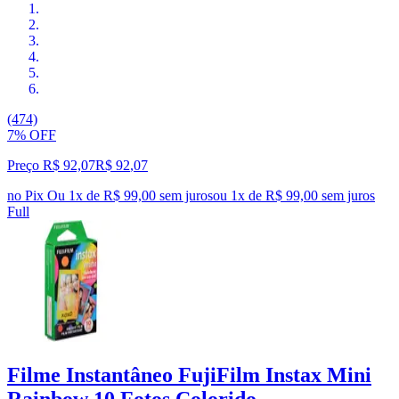
(474)
7% OFF
Preço R$ 92,07
R$
92
,
07
no Pix
Ou 1x de R$ 99,00 sem juros
ou
1
x de
R$ 99,00
sem juros
Full
Filme Instantâneo FujiFilm Instax Mini