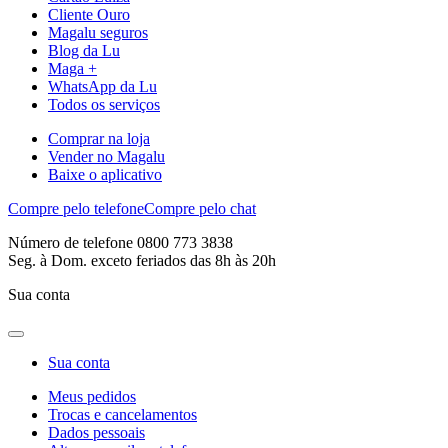
Cliente Ouro
Magalu seguros
Blog da Lu
Maga +
WhatsApp da Lu
Todos os serviços
Comprar na loja
Vender no Magalu
Baixe o aplicativo
Compre pelo telefone
Compre pelo chat
Número de telefone 0800 773 3838
Seg. à Dom. exceto feriados das 8h às 20h
Sua conta
Sua conta
Meus pedidos
Trocas e cancelamentos
Dados pessoais