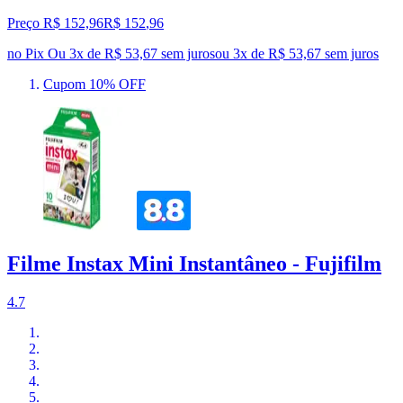
Preço R$ 152,96
R$
152
,
96
no Pix
Ou 3x de R$ 53,67 sem juros
ou
3
x de
R$ 53,67
sem juros
Cupom 10% OFF
Filme Instax Mini Instantâneo - Fujifilm
4.7