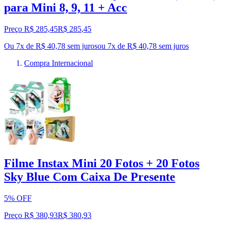
para Mini 8, 9, 11 + Acc
Preço R$ 285,45
R$
285
,
45
Ou 7x de R$ 40,78 sem juros
ou
7
x de
R$ 40,78
sem juros
Compra Internacional
Filme Instax Mini 20 Fotos + 20 Fotos
Sky Blue Com Caixa De Presente
5% OFF
Preço R$ 380,93
R$
380
,
93