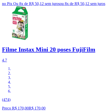
no Pix
Ou 8x de R$ 50,12 sem juros
ou
8
x de
R$ 50,12
sem juros
Filme Instax Mini 20 poses FujiFilm
4.7
(474)
Preço R$ 170,00
R$
170
,
00