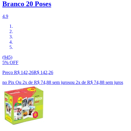
Branco 20 Poses
4.9
(945)
5% OFF
Preço R$ 142,26
R$
142
,
26
no Pix
Ou 2x de R$ 74,88 sem juros
ou
2
x de
R$ 74,88
sem juros