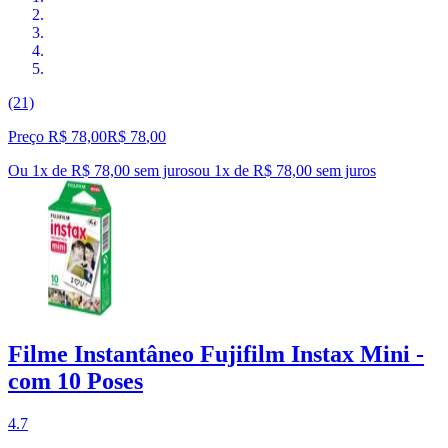
(21)
Preço R$ 78,00
R$
78
,
00
Ou 1x de R$ 78,00 sem juros
ou
1
x de
R$ 78,00
sem juros
Filme Instantâneo Fujifilm Instax Mini -
com 10 Poses
4.7