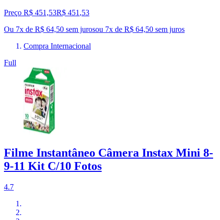
Preço R$ 451,53
R$
451
,
53
Ou 7x de R$ 64,50 sem juros
ou
7
x de
R$ 64,50
sem juros
Compra Internacional
Full
Filme Instantâneo Câmera Instax Mini 8-
9-11 Kit C/10 Fotos
4.7