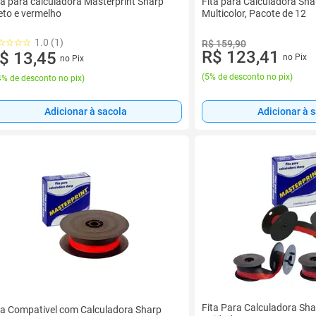
ta para calculadora Masterprint Sharp
Fita para Calculadora Shar
eto e vermelho
Multicolor, Pacote de 12
1.0 (1)
R$ 159,90
R$ 123,41
$ 13,45
no Pix
no Pix
(
5% de desconto no pix
)
% de desconto no pix
)
Adicionar à sacola
Adicionar à 
Fita Para Calculadora Sha
ta Compativel com Calculadora Sharp