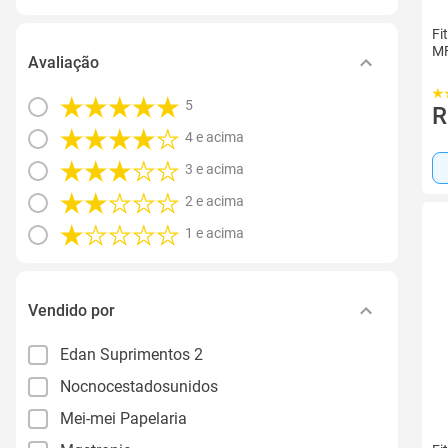
Fi
MF
Avaliação
5
R
4 e acima
3 e acima
2 e acima
1 e acima
Vendido por
Edan Suprimentos 2
Nocnocestadosunidos
Mei-mei Papelaria