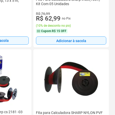
p, 13 x 5 m,
Kit Com 05 Unidades
R$ 76,99
R$ 62,99
no Pix
(
10% de desconto no pix
)
Cupom
R$ 15 OFF
sacola
Adicionar à sacola
rp cs 2181 -03
Fita para Calculadora SHARP NYLON PVF