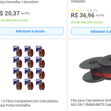
Unidades
eta/Vermelha 13mmX4m
1.0 (1)
$ 20,37
no Pix
R$ 36,96
no Pix
 de desconto no pix
)
(
5% de desconto no pix
)
Adicionar à sacola
Adicionar à 
Fita para Calculadora S
t 12 Fitas Compativel com Calculadora
NYLON 13MMX4MTS Caix
arp Preta/Vermelha