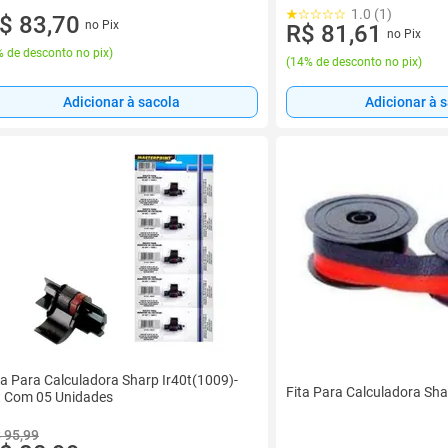
1.0 (1)
$ 83,70
no Pix
R$ 81,61
no Pix
 de desconto no pix
)
(
14% de desconto no pix
)
Adicionar à sacola
Adicionar à 
ta Para Calculadora Sharp Ir40t(1009)-
Fita Para Calculadora Sha
t Com 05 Unidades
 95,99