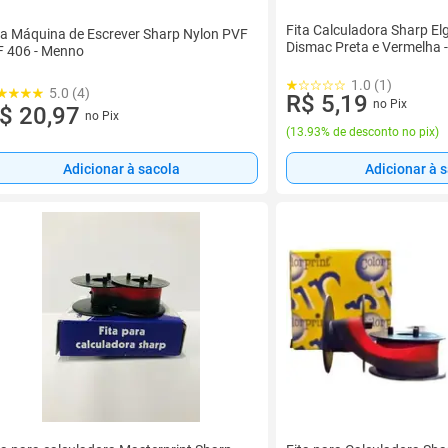
Fita Calculadora Sharp El
ta Máquina de Escrever Sharp Nylon PVF
Dismac Preta e Vermelha -
 406 - Menno
1.0 (1)
5.0 (4)
R$ 5,19
no Pix
$ 20,97
no Pix
(
13.93% de desconto no pix
)
Adicionar à sacola
Adicionar à 