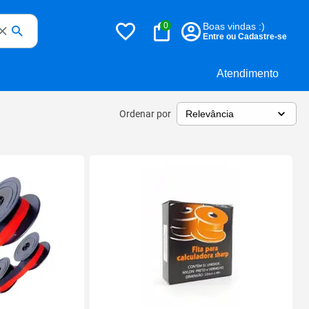
0
Boas vindas :)
Entre ou Cadastre-se
Atendimento
Ordenar por