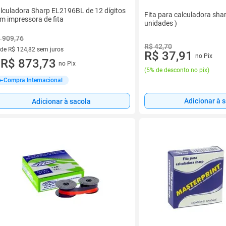
lculadora Sharp EL2196BL de 12 dígitos
Fita para calculadora shar
m impressora de fita
unidades )
 909,76
R$ 42,70
 de R$ 124,82 sem juros
R$ 37,91
no Pix
ez de R$ 124,82 sem juros
R$ 873,73
no Pix
u
(
5% de desconto no pix
)
Compra Internacional
Adicionar à 
Adicionar à sacola