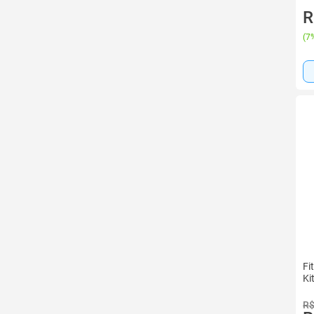
R
(
7%
Fi
Ki
R$