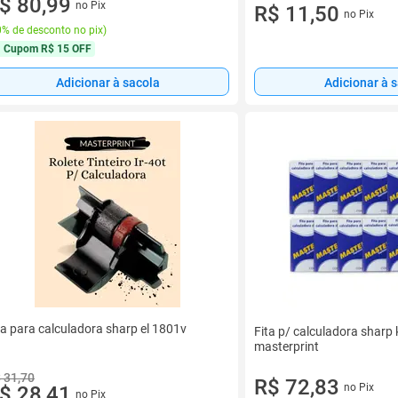
$ 80,99
no Pix
R$ 11,50
no Pix
% de desconto no pix
)
Cupom
R$ 15 OFF
Adicionar à sacola
Adicionar à 
ta para calculadora sharp el 1801v
Fita p/ calculadora sharp k
masterprint
 31,70
R$ 72,83
no Pix
$ 28,41
no Pix