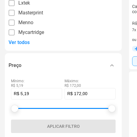
Lxtek
Ca
co
Masterprint
Menno
R$
7x
Mycartridge
7 v
o
Ver todos
Preço
Mínimo:
Máximo:
R$ 5,19
R$ 172,00
APLICAR FILTRO