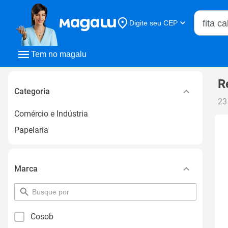
Buscar n
Digite seu CEP
Buscar
Tem no magalu
R
Categoria
23
Comércio e Indústria
Papelaria
Marca
pesquisar
por
filtro
Cosob