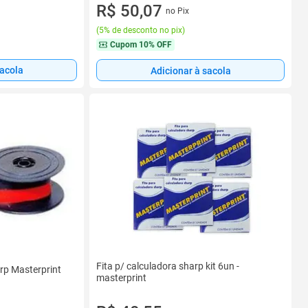
R$ 50,07
no Pix
(
5% de desconto no pix
)
Cupom
10% OFF
sacola
Adicionar à sacola
Fita p/ calculadora sharp kit 6un -
rp Masterprint
masterprint