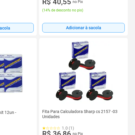
R$ 40,55
no Pix
(
14% de desconto no pix
)
Adicionar à sacola
sacola
Fita Para Calculadora Sharp cs 2157 -03
it 12un -
Unidades
1.0 (1)
R$ 36,86
no Pix