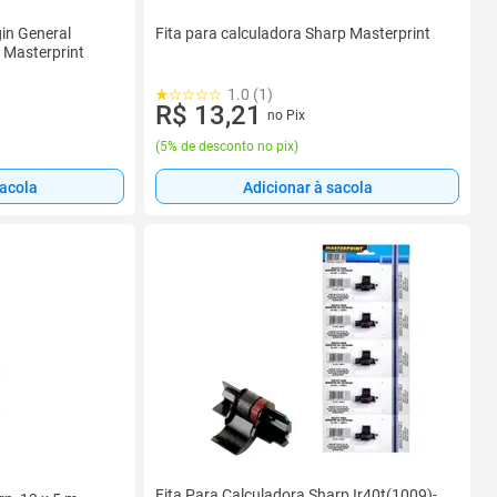
gin General
Fita para calculadora Sharp Masterprint
 Masterprint
1.0 (1)
R$ 13,21
no Pix
(
5% de desconto no pix
)
sacola
Adicionar à sacola
Fita Para Calculadora Sharp Ir40t(1009)-