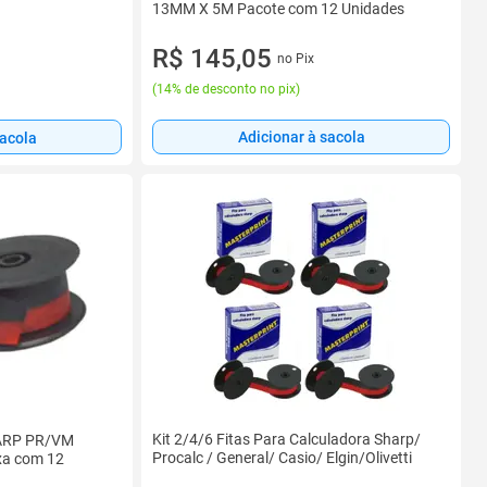
13MM X 5M Pacote com 12 Unidades
R$ 145,05
no Pix
(
14% de desconto no pix
)
Adicionar à sacola
sacola
Kit 2/4/6 Fitas Para Calculadora Sharp/
HARP PR/VM
Procalc / General/ Casio/ Elgin/Olivetti
a com 12