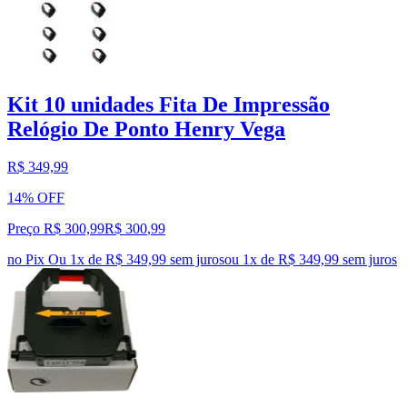
Kit 10 unidades Fita De Impressão
Relógio De Ponto Henry Vega
R$ 349,99
14% OFF
Preço R$ 300,99
R$
300
,
99
no Pix
Ou 1x de R$ 349,99 sem juros
ou
1
x de
R$ 349,99
sem juros