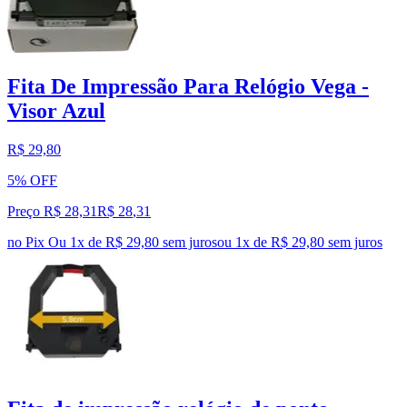
Fita De Impressão Para Relógio Vega -
Visor Azul
R$ 29,80
5% OFF
Preço R$ 28,31
R$
28
,
31
no Pix
Ou 1x de R$ 29,80 sem juros
ou
1
x de
R$ 29,80
sem juros