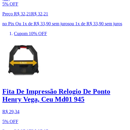
5% OFF
Preço R$ 32,21
R$
32
,
21
no Pix
Ou 1x de R$ 33,90 sem juros
ou
1
x de
R$ 33,90
sem juros
Cupom 10% OFF
Fita De Impressão Relogio De Ponto
Henry Vega, Ceu Md01 945
R$ 29,34
5% OFF