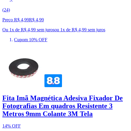
(24)
Preço R$ 4,99
R$
4
,
99
Ou 1x de R$ 4,99 sem juros
ou
1
x de
R$ 4,99
sem juros
Cupom 10% OFF
Fita Imã Magnética Adesiva Fixador De
Fotografias Em quadros Resistente 3
Metros 9mm Colante 3M Tela
14% OFF