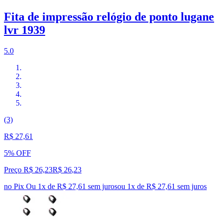
Fita de impressão relógio de ponto lugane
lvr 1939
5.0
(3)
R$ 27,61
5% OFF
Preço R$ 26,23
R$
26
,
23
no Pix
Ou 1x de R$ 27,61 sem juros
ou
1
x de
R$ 27,61
sem juros