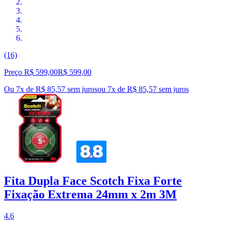
(16)
Preço R$ 599,00
R$
599
,
00
Ou 7x de R$ 85,57 sem juros
ou
7
x de
R$ 85,57
sem juros
Fita Dupla Face Scotch Fixa Forte
Fixação Extrema 24mm x 2m 3M
4.6