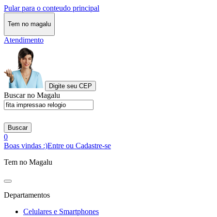
Pular para o conteudo principal
Tem no magalu
Atendimento
Digite seu CEP
Buscar no Magalu
Buscar
0
Boas vindas :)
Entre ou Cadastre-se
Tem no Magalu
Departamentos
Celulares e Smartphones