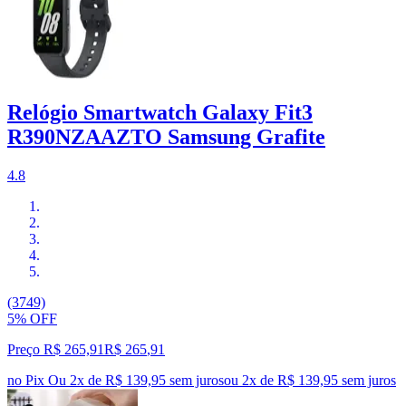
Relógio Smartwatch Galaxy Fit3
R390NZAAZTO Samsung Grafite
4.8
(3749)
5% OFF
Preço R$ 265,91
R$
265
,
91
no Pix
Ou 2x de R$ 139,95 sem juros
ou
2
x de
R$ 139,95
sem juros