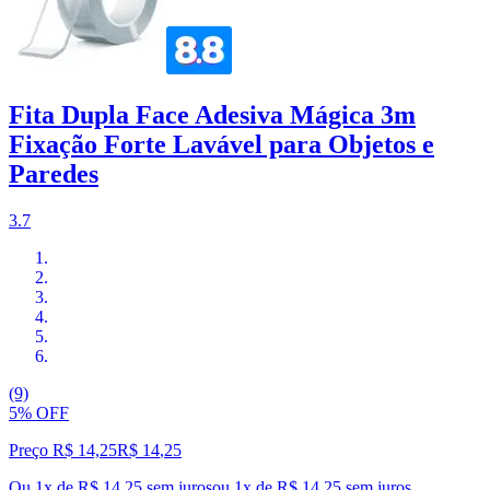
Fita Dupla Face Adesiva Mágica 3m
Fixação Forte Lavável para Objetos e
Paredes
3.7
(9)
5% OFF
Preço R$ 14,25
R$
14
,
25
Ou 1x de R$ 14,25 sem juros
ou
1
x de
R$ 14,25
sem juros