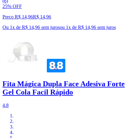
(6)
25% OFF
Preço R$ 14,96
R$
14
,
96
Ou 1x de R$ 14,96 sem juros
ou
1
x de
R$ 14,96
sem juros
Fita Mágica Dupla Face Adesiva Forte
Gel Cola Facil Rápido
4.8