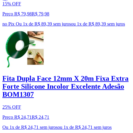
15% OFF
Preço R$ 79,98
R$
79
,
98
no Pix
Ou 1x de R$ 89,39 sem juros
ou
1
x de
R$ 89,39
sem juros
Fita Dupla Face 12mm X 20m Fixa Extra
Forte Silicone Incolor Excelente Adesão
BOM1307
25% OFF
Preço R$ 24,71
R$
24
,
71
Ou 1x de R$ 24,71 sem juros
ou
1
x de
R$ 24,71
sem juros