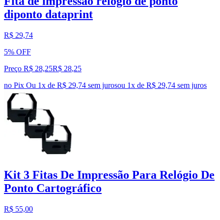
Fita de impressão relógio de ponto
diponto dataprint
R$ 29,74
5% OFF
Preço R$ 28,25
R$
28
,
25
no Pix
Ou 1x de R$ 29,74 sem juros
ou
1
x de
R$ 29,74
sem juros
Kit 3 Fitas De Impressão Para Relógio De
Ponto Cartográfico
R$ 55,00