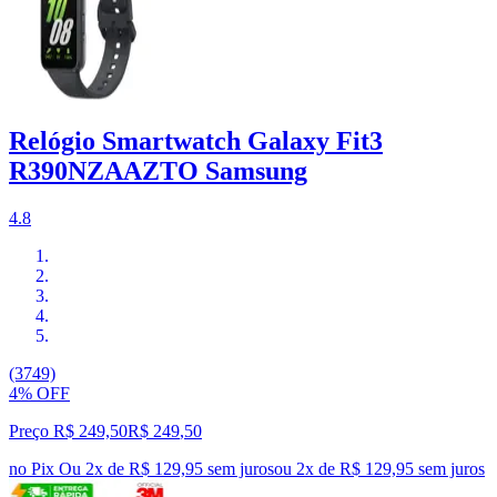
Relógio Smartwatch Galaxy Fit3
R390NZAAZTO Samsung
4.8
(3749)
4% OFF
Preço R$ 249,50
R$
249
,
50
no Pix
Ou 2x de R$ 129,95 sem juros
ou
2
x de
R$ 129,95
sem juros