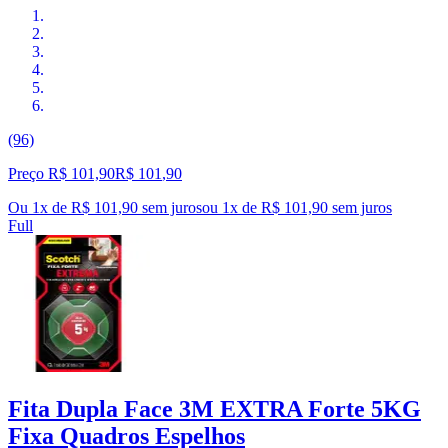
(96)
Preço R$ 101,90
R$
101
,
90
Ou 1x de R$ 101,90 sem juros
ou
1
x de
R$ 101,90
sem juros
Full
Fita Dupla Face 3M EXTRA Forte 5KG
Fixa Quadros Espelhos