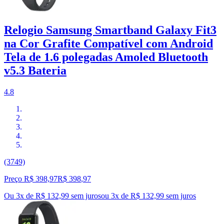
Relogio Samsung Smartband Galaxy Fit3
na Cor Grafite Compatível com Android
Tela de 1.6 polegadas Amoled Bluetooth
v5.3 Bateria
4.8
(3749)
Preço R$ 398,97
R$
398
,
97
Ou 3x de R$ 132,99 sem juros
ou
3
x de
R$ 132,99
sem juros