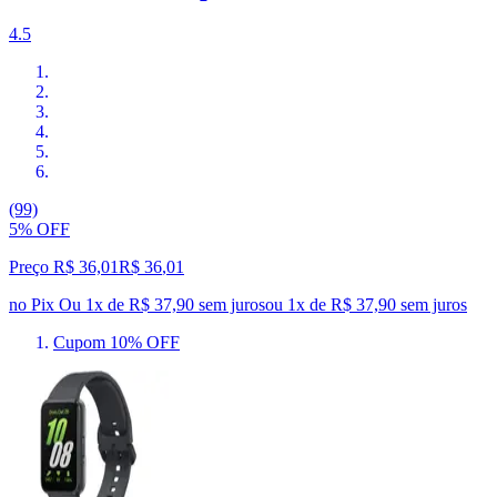
4.5
(99)
5% OFF
Preço R$ 36,01
R$
36
,
01
no Pix
Ou 1x de R$ 37,90 sem juros
ou
1
x de
R$ 37,90
sem juros
Cupom 10% OFF