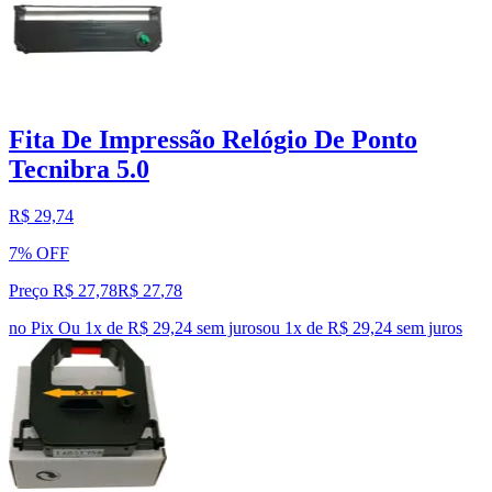
Fita De Impressão Relógio De Ponto
Tecnibra 5.0
R$ 29,74
7% OFF
Preço R$ 27,78
R$
27
,
78
no Pix
Ou 1x de R$ 29,24 sem juros
ou
1
x de
R$ 29,24
sem juros