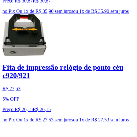
Preço R$ 30,87
R$
30
,
87
no Pix
Ou 1x de R$ 35,90 sem juros
ou
1
x de
R$ 35,90
sem juros
Fita de impressão relógio de ponto céu
c920/921
R$ 27,53
5% OFF
Preço R$ 26,15
R$
26
,
15
no Pix
Ou 1x de R$ 27,53 sem juros
ou
1
x de
R$ 27,53
sem juros