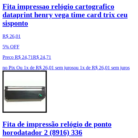
Fita impressao relógio cartografico
dataprint henry vega time card trix ceu
sisponto
R$ 26,01
5% OFF
Preço R$ 24,71
R$
24
,
71
no Pix
Ou 1x de R$ 26,01 sem juros
ou
1
x de
R$ 26,01
sem juros
Fita de impressão relógio de ponto
horodatador 2 (8916) 336