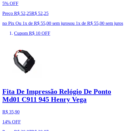
5% OFF
Preço R$ 52,25
R$
52
,
25
no Pix
Ou 1x de R$ 55,00 sem juros
ou
1
x de
R$ 55,00
sem juros
Cupom R$ 10 OFF
Fita De Impressão Relógio De Ponto
Md01 C911 945 Henry Vega
R$ 35,90
14% OFF