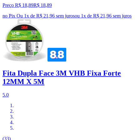
Preço R$ 18,89
R$
18
,
89
no Pix
Ou 1x de R$ 21,96 sem juros
ou
1
x de
R$ 21,96
sem juros
Fita Dupla Face 3M VHB Fixa Forte
12MM X 5M
5.0
(33)