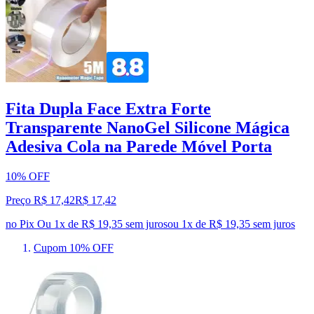
Fita Dupla Face Extra Forte
Transparente NanoGel Silicone Mágica
Adesiva Cola na Parede Móvel Porta
10% OFF
Preço R$ 17,42
R$
17
,
42
no Pix
Ou 1x de R$ 19,35 sem juros
ou
1
x de
R$ 19,35
sem juros
Cupom 10% OFF