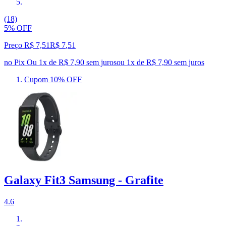
(18)
5% OFF
Preço R$ 7,51
R$
7
,
51
no Pix
Ou 1x de R$ 7,90 sem juros
ou
1
x de
R$ 7,90
sem juros
Cupom 10% OFF
Galaxy Fit3 Samsung - Grafite
4.6