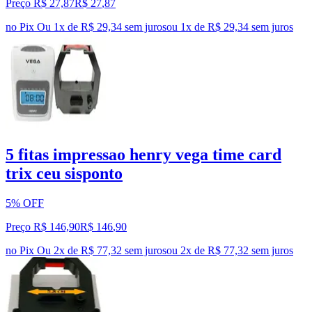
Preço R$ 27,87
R$
27
,
87
no Pix
Ou 1x de R$ 29,34 sem juros
ou
1
x de
R$ 29,34
sem juros
5 fitas impressao henry vega time card
trix ceu sisponto
5% OFF
Preço R$ 146,90
R$
146
,
90
no Pix
Ou 2x de R$ 77,32 sem juros
ou
2
x de
R$ 77,32
sem juros