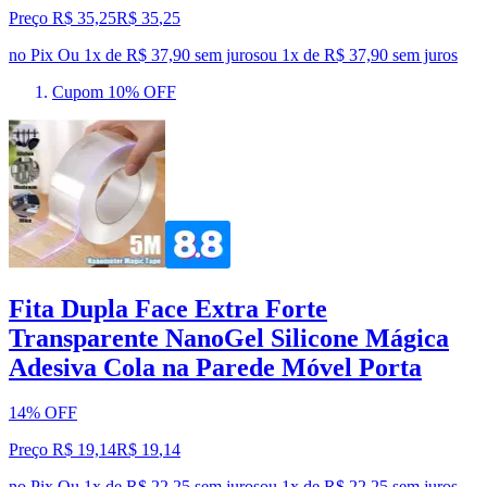
Preço R$ 35,25
R$
35
,
25
no Pix
Ou 1x de R$ 37,90 sem juros
ou
1
x de
R$ 37,90
sem juros
Cupom 10% OFF
Fita Dupla Face Extra Forte
Transparente NanoGel Silicone Mágica
Adesiva Cola na Parede Móvel Porta
14% OFF
Preço R$ 19,14
R$
19
,
14
no Pix
Ou 1x de R$ 22,25 sem juros
ou
1
x de
R$ 22,25
sem juros