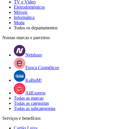
TV e Vídeo
Eletrodomésticos
Móveis
Informática
Moda
Todos os departamentos
Nossas marcas e parceiros
Netshoes
Epoca Cosméticos
KaBuM!
AliExpress
Todas as marcas
Todas as categorias
Todas as subcategorias
Serviços e benefícios
Cartão Luiza