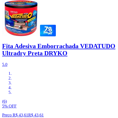
Fita Adesiva Emborrachada VEDATUDO
Ultradry Preta DRYKO
5.0
(6)
5% OFF
Preço R$ 43,61
R$
43
,
61