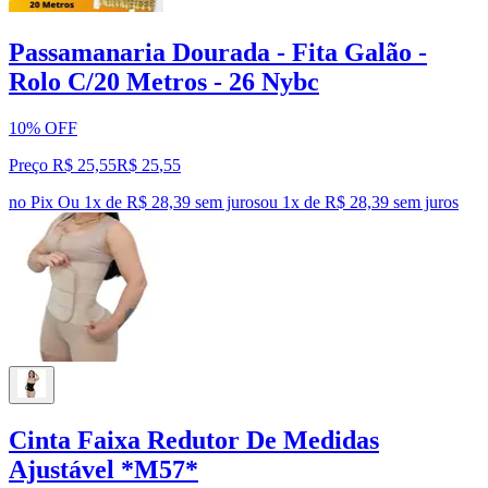
Passamanaria Dourada - Fita Galão -
Rolo C/20 Metros - 26 Nybc
10% OFF
Preço R$ 25,55
R$
25
,
55
no Pix
Ou 1x de R$ 28,39 sem juros
ou
1
x de
R$ 28,39
sem juros
Cinta Faixa Redutor De Medidas
Ajustável *M57*