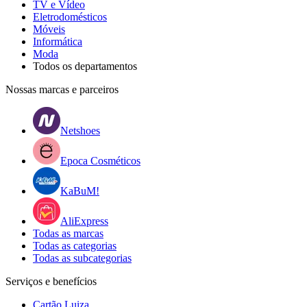
TV e Vídeo
Eletrodomésticos
Móveis
Informática
Moda
Todos os departamentos
Nossas marcas e parceiros
Netshoes
Epoca Cosméticos
KaBuM!
AliExpress
Todas as marcas
Todas as categorias
Todas as subcategorias
Serviços e benefícios
Cartão Luiza