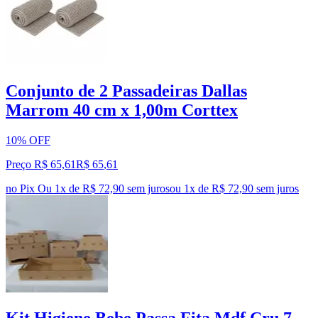
Conjunto de 2 Passadeiras Dallas
Marrom 40 cm x 1,00m Corttex
10% OFF
Preço R$ 65,61
R$
65
,
61
no Pix
Ou 1x de R$ 72,90 sem juros
ou
1
x de
R$ 72,90
sem juros