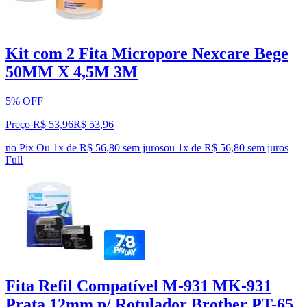
Kit com 2 Fita Micropore Nexcare Bege
50MM X 4,5M 3M
5% OFF
Preço R$ 53,96
R$
53
,
96
no Pix
Ou 1x de R$ 56,80 sem juros
ou
1
x de
R$ 56,80
sem juros
Full
Fita Refil Compatível M-931 MK-931
Prata 12mm p/ Rotulador Brother PT-65