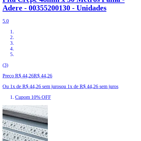
Adere - 00355200130 - Unidades
5.0
(3)
Preço R$ 44,26
R$
44
,
26
Ou 1x de R$ 44,26 sem juros
ou
1
x de
R$ 44,26
sem juros
Cupom 10% OFF