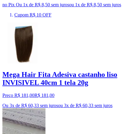
no Pix
Ou 1x de R$ 8,50 sem juros
ou
1
x de
R$ 8,50
sem juros
Cupom R$ 10 OFF
Mega Hair Fita Adesiva castanho liso
INVISIVEL 40cm 1 tela 20g
Preço R$ 181,00
R$
181
,
00
Ou 3x de R$ 60,33 sem juros
ou
3
x de
R$ 60,33
sem juros