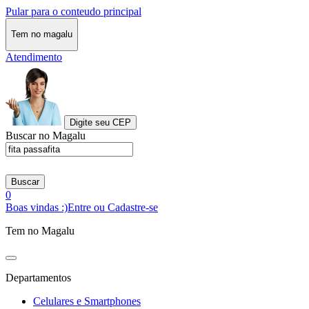
Pular para o conteudo principal
Tem no magalu
Atendimento
Digite seu CEP
Buscar no Magalu
Buscar
0
Boas vindas :)
Entre ou Cadastre-se
Tem no Magalu
Departamentos
Celulares e Smartphones