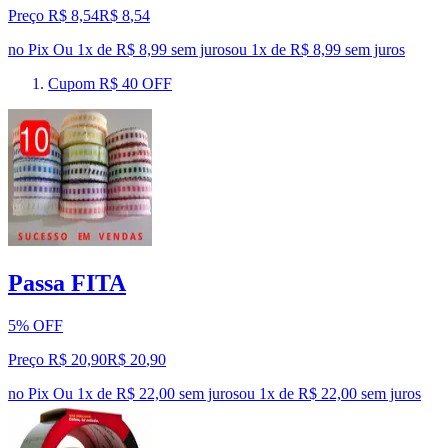
Preço R$ 8,54
R$
8
,
54
no Pix
Ou 1x de R$ 8,99 sem juros
ou
1
x de
R$ 8,99
sem juros
Cupom R$ 40 OFF
Passa FITA
5% OFF
Preço R$ 20,90
R$
20
,
90
no Pix
Ou 1x de R$ 22,00 sem juros
ou
1
x de
R$ 22,00
sem juros