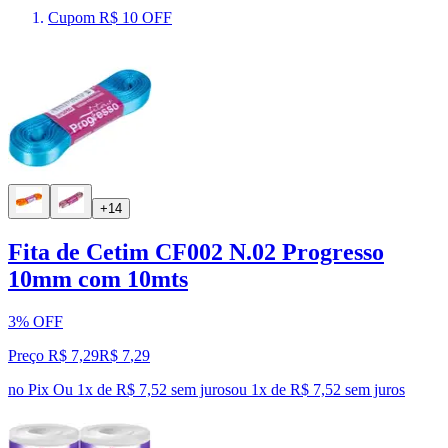
Cupom R$ 10 OFF
+14
Fita de Cetim CF002 N.02 Progresso
10mm com 10mts
3% OFF
Preço R$ 7,29
R$
7
,
29
no Pix
Ou 1x de R$ 7,52 sem juros
ou
1
x de
R$ 7,52
sem juros