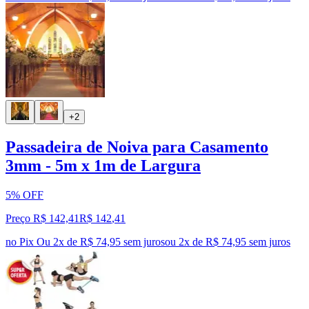
+2
Passadeira de Noiva para Casamento
3mm - 5m x 1m de Largura
5% OFF
Preço R$ 142,41
R$
142
,
41
no Pix
Ou 2x de R$ 74,95 sem juros
ou
2
x de
R$ 74,95
sem juros