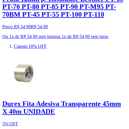
PT-70 PT-80 PT-85 PT-90 PT-M95 PT-
70BM PT-45 PT-55 PT-100 PT-110
Preço R$ 54,99
R$
54
,
99
Ou 1x de R$ 54,99 sem juros
ou
1
x de
R$ 54,99
sem juros
Cupom 10% OFF
Durex Fita Adesiva Transparente 45mm
X 40m UNIDADE
5% OFF