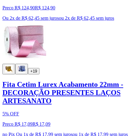
Preço R$ 124,90
R$
124
,
90
Ou 2x de R$ 62,45 sem juros
ou
2
x de
R$ 62,45
sem juros
+19
Fita Cetim Lurex Acabamento 22mm -
DECORAÇÃO PRESENTES LAÇOS
ARTESANATO
5% OFF
Preço R$ 17,09
R$
17
,
09
no Pix
Ou 1x de R$ 17,99 sem juros
ou
1
x de
R$ 17,99
sem juros