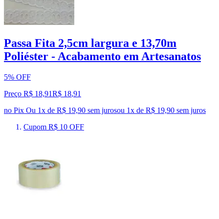
Passa Fita 2,5cm largura e 13,70m
Poliéster - Acabamento em Artesanatos
5% OFF
Preço R$ 18,91
R$
18
,
91
no Pix
Ou 1x de R$ 19,90 sem juros
ou
1
x de
R$ 19,90
sem juros
Cupom R$ 10 OFF