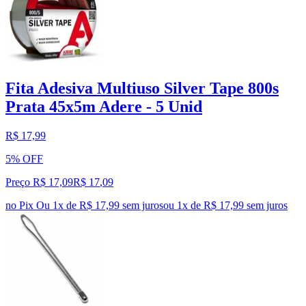
Fita Adesiva Multiuso Silver Tape 800s
Prata 45x5m Adere - 5 Unid
R$ 17,99
5% OFF
Preço R$ 17,09
R$
17
,
09
no Pix
Ou 1x de R$ 17,99 sem juros
ou
1
x de
R$ 17,99
sem juros