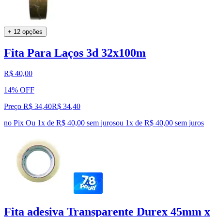
+ 12 opções
Fita Para Laços 3d 32x100m
R$ 40,00
14% OFF
Preço R$ 34,40
R$
34
,
40
no Pix
Ou 1x de R$ 40,00 sem juros
ou
1
x de
R$ 40,00
sem juros
Fita adesiva Transparente Durex 45mm x