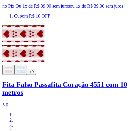
no Pix
Ou 1x de R$ 39,00 sem juros
ou
1
x de
R$ 39,00
sem juros
Cupom R$ 10 OFF
+9
Fita Falso Passafita Coração 4551 com 10
metros
5.0