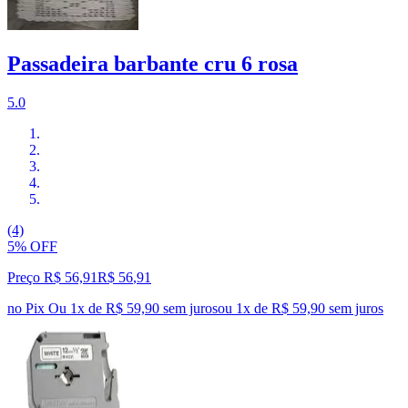
Passadeira barbante cru 6 rosa
5.0
(4)
5% OFF
Preço R$ 56,91
R$
56
,
91
no Pix
Ou 1x de R$ 59,90 sem juros
ou
1
x de
R$ 59,90
sem juros