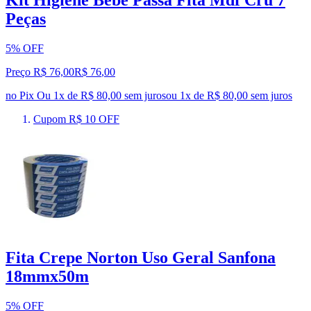
Kit Higiene Bebe Passa Fita Mdf Cru 7
Peças
5% OFF
Preço R$ 76,00
R$
76
,
00
no Pix
Ou 1x de R$ 80,00 sem juros
ou
1
x de
R$ 80,00
sem juros
Cupom R$ 10 OFF
Fita Crepe Norton Uso Geral Sanfona
18mmx50m
5% OFF