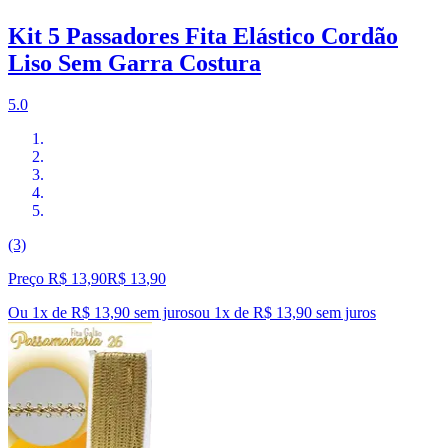
Kit 5 Passadores Fita Elástico Cordão
Liso Sem Garra Costura
5.0
(3)
Preço R$ 13,90
R$
13
,
90
Ou 1x de R$ 13,90 sem juros
ou
1
x de
R$ 13,90
sem juros