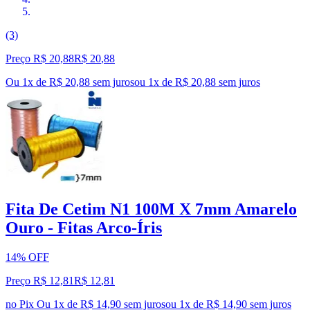
(3)
Preço R$ 20,88
R$
20
,
88
Ou 1x de R$ 20,88 sem juros
ou
1
x de
R$ 20,88
sem juros
Fita De Cetim N1 100M X 7mm Amarelo
Ouro - Fitas Arco-Íris
14% OFF
Preço R$ 12,81
R$
12
,
81
no Pix
Ou 1x de R$ 14,90 sem juros
ou
1
x de
R$ 14,90
sem juros