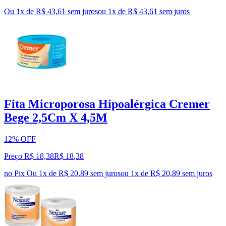
Ou 1x de R$ 43,61 sem juros
ou
1
x de
R$ 43,61
sem juros
Fita Microporosa Hipoalérgica Cremer
Bege 2,5Cm X 4,5M
12% OFF
Preço R$ 18,38
R$
18
,
38
no Pix
Ou 1x de R$ 20,89 sem juros
ou
1
x de
R$ 20,89
sem juros