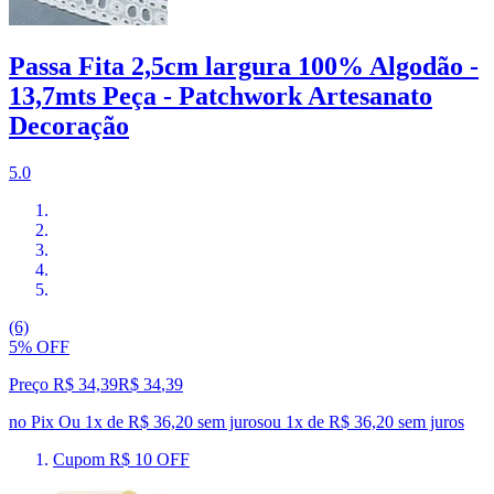
Passa Fita 2,5cm largura 100% Algodão -
13,7mts Peça - Patchwork Artesanato
Decoração
5.0
(6)
5% OFF
Preço R$ 34,39
R$
34
,
39
no Pix
Ou 1x de R$ 36,20 sem juros
ou
1
x de
R$ 36,20
sem juros
Cupom R$ 10 OFF