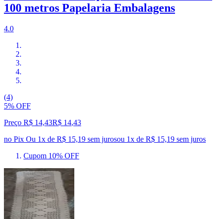
100 metros Papelaria Embalagens
4.0
(4)
5% OFF
Preço R$ 14,43
R$
14
,
43
no Pix
Ou 1x de R$ 15,19 sem juros
ou
1
x de
R$ 15,19
sem juros
Cupom 10% OFF