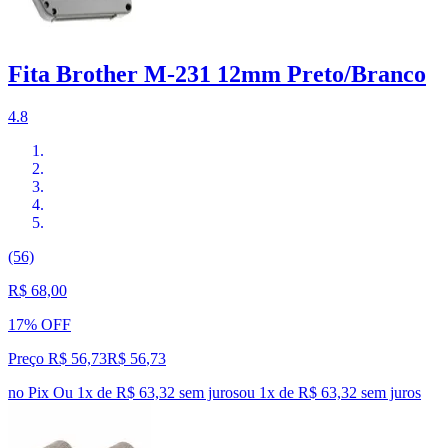
Fita Brother M-231 12mm Preto/Branco
4.8
(56)
R$ 68,00
17% OFF
Preço R$ 56,73
R$
56
,
73
no Pix
Ou 1x de R$ 63,32 sem juros
ou
1
x de
R$ 63,32
sem juros