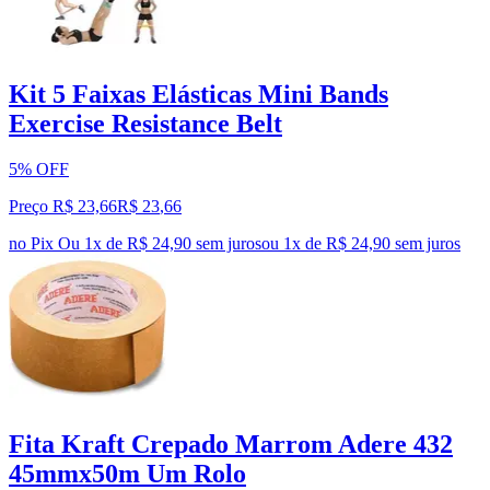
Kit 5 Faixas Elásticas Mini Bands
Exercise Resistance Belt
5% OFF
Preço R$ 23,66
R$
23
,
66
no Pix
Ou 1x de R$ 24,90 sem juros
ou
1
x de
R$ 24,90
sem juros
Fita Kraft Crepado Marrom Adere 432
45mmx50m Um Rolo