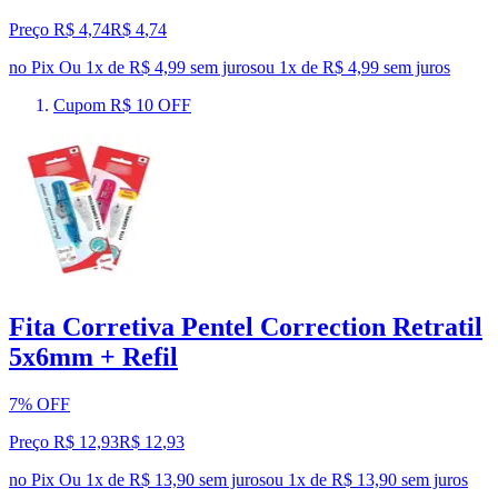
Preço R$ 4,74
R$
4
,
74
no Pix
Ou 1x de R$ 4,99 sem juros
ou
1
x de
R$ 4,99
sem juros
Cupom R$ 10 OFF
Fita Corretiva Pentel Correction Retratil
5x6mm + Refil
7% OFF
Preço R$ 12,93
R$
12
,
93
no Pix
Ou 1x de R$ 13,90 sem juros
ou
1
x de
R$ 13,90
sem juros