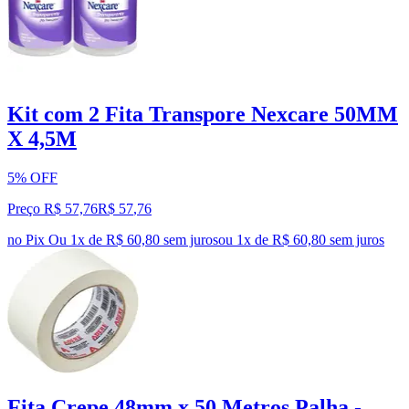
Kit com 2 Fita Transpore Nexcare 50MM
X 4,5M
5% OFF
Preço R$ 57,76
R$
57
,
76
no Pix
Ou 1x de R$ 60,80 sem juros
ou
1
x de
R$ 60,80
sem juros
Fita Crepe 48mm x 50 Metros Palha -