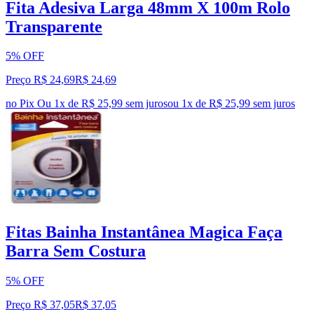
Fita Adesiva Larga 48mm X 100m Rolo
Transparente
5% OFF
Preço R$ 24,69
R$
24
,
69
no Pix
Ou 1x de R$ 25,99 sem juros
ou
1
x de
R$ 25,99
sem juros
Fitas Bainha Instantânea Magica Faça
Barra Sem Costura
5% OFF
Preço R$ 37,05
R$
37
,
05