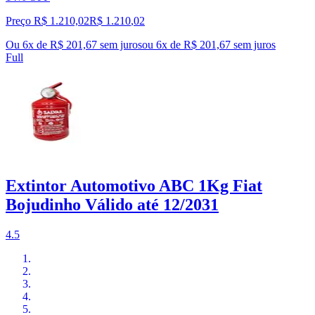
Preço R$ 1.210,02
R$
1.210
,
02
Ou 6x de R$ 201,67 sem juros
ou
6
x de
R$ 201,67
sem juros
Full
Extintor Automotivo ABC 1Kg Fiat
Bojudinho Válido até 12/2031
4.5