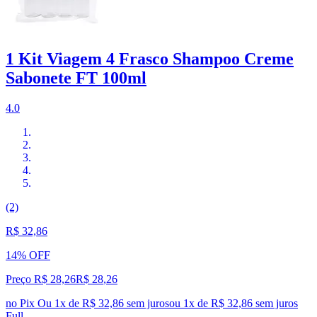
1 Kit Viagem 4 Frasco Shampoo Creme
Sabonete FT 100ml
4.0
(2)
R$ 32,86
14% OFF
Preço R$ 28,26
R$
28
,
26
no Pix
Ou 1x de R$ 32,86 sem juros
ou
1
x de
R$ 32,86
sem juros
Full