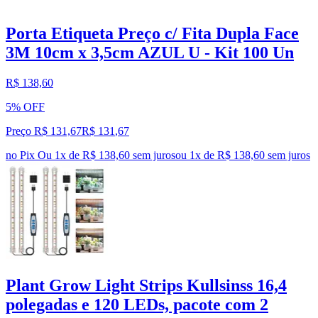
Porta Etiqueta Preço c/ Fita Dupla Face
3M 10cm x 3,5cm AZUL U - Kit 100 Un
R$ 138,60
5% OFF
Preço R$ 131,67
R$
131
,
67
no Pix
Ou 1x de R$ 138,60 sem juros
ou
1
x de
R$ 138,60
sem juros
Plant Grow Light Strips Kullsinss 16,4
polegadas e 120 LEDs, pacote com 2