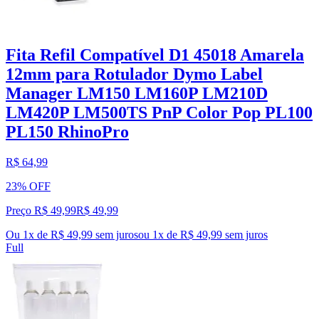
Fita Refil Compatível D1 45018 Amarela
12mm para Rotulador Dymo Label
Manager LM150 LM160P LM210D
LM420P LM500TS PnP Color Pop PL100
PL150 RhinoPro
R$ 64,99
23% OFF
Preço R$ 49,99
R$
49
,
99
Ou 1x de R$ 49,99 sem juros
ou
1
x de
R$ 49,99
sem juros
Full