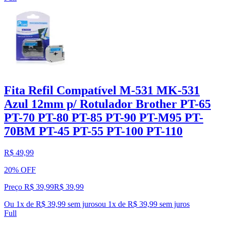
Fita Refil Compatível M-531 MK-531
Azul 12mm p/ Rotulador Brother PT-65
PT-70 PT-80 PT-85 PT-90 PT-M95 PT-
70BM PT-45 PT-55 PT-100 PT-110
R$ 49,99
20% OFF
Preço R$ 39,99
R$
39
,
99
Ou 1x de R$ 39,99 sem juros
ou
1
x de
R$ 39,99
sem juros
Full