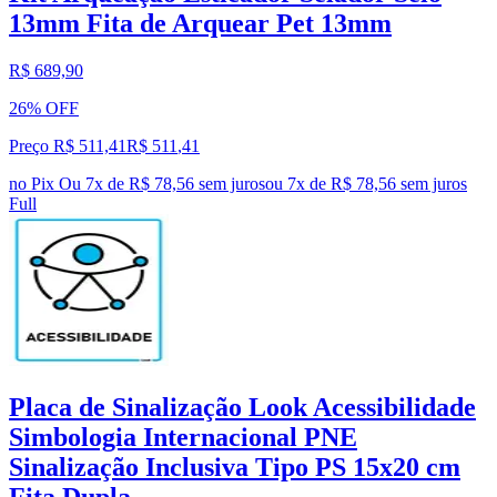
13mm Fita de Arquear Pet 13mm
R$ 689,90
26% OFF
Preço R$ 511,41
R$
511
,
41
no Pix
Ou 7x de R$ 78,56 sem juros
ou
7
x de
R$ 78,56
sem juros
Full
Placa de Sinalização Look Acessibilidade
Simbologia Internacional PNE
Sinalização Inclusiva Tipo PS 15x20 cm
Fita Dupla