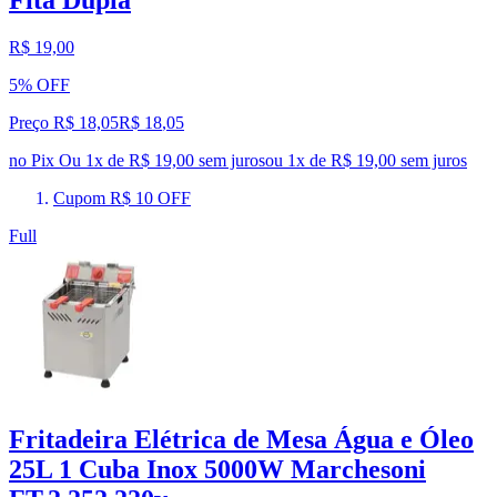
R$ 19,00
5% OFF
Preço R$ 18,05
R$
18
,
05
no Pix
Ou 1x de R$ 19,00 sem juros
ou
1
x de
R$ 19,00
sem juros
Cupom R$ 10 OFF
Full
Fritadeira Elétrica de Mesa Água e Óleo
25L 1 Cuba Inox 5000W Marchesoni