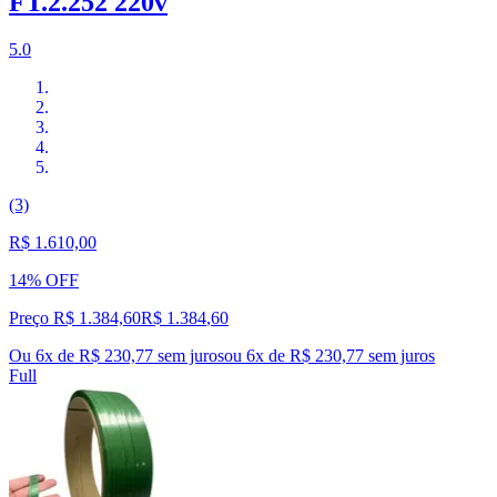
FT.2.252 220v
5.0
(3)
R$ 1.610,00
14% OFF
Preço R$ 1.384,60
R$
1.384
,
60
Ou 6x de R$ 230,77 sem juros
ou
6
x de
R$ 230,77
sem juros
Full