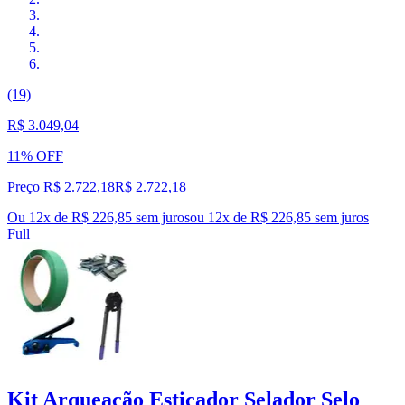
(19)
R$ 3.049,04
11% OFF
Preço R$ 2.722,18
R$
2.722
,
18
Ou 12x de R$ 226,85 sem juros
ou
12
x de
R$ 226,85
sem juros
Full
Kit Arqueação Esticador Selador Selo