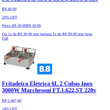
R$ 49,99
20% OFF
Preço R$ 39,99
R$
39
,
99
Ou 1x de R$ 39,99 sem juros
ou
1
x de
R$ 39,99
sem juros
Full
Fritadeira Elétrica 6L 2 Cubas Inox
3000W Marchesoni FT.1.622.ST 220v
R$ 1.407,00
14% OFF