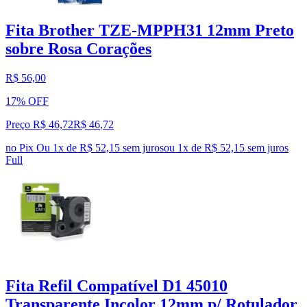
Fita Brother TZE-MPPH31 12mm Preto
sobre Rosa Corações
R$ 56,00
17% OFF
Preço R$ 46,72
R$
46
,
72
no Pix
Ou 1x de R$ 52,15 sem juros
ou
1
x de
R$ 52,15
sem juros
Full
Fita Refil Compatível D1 45010
Transparente Incolor 12mm p/ Rotulador