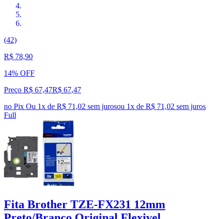
(42)
R$ 78,90
14% OFF
Preço R$ 67,47
R$
67
,
47
no Pix
Ou 1x de R$ 71,02 sem juros
ou
1
x de
R$ 71,02
sem juros
Full
Fita Brother TZE-FX231 12mm
Preto/Branco Original Flexivel