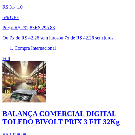
R$ 314,10
6% OFF
Preço R$ 295,83
R$
295
,
83
Ou 7x de R$ 42,26 sem juros
ou
7
x de
R$ 42,26
sem juros
Compra Internacional
Full
BALANÇA COMERCIAL DIGITAL
TOLEDO BIVOLT PRIX 3 FIT 32Kg
R$ 1.098,98