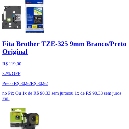
Fita Brother TZE-325 9mm Branco/Preto
Original
R$ 119,00
32% OFF
Preço R$ 80,92
R$
80
,
92
no Pix
Ou 1x de R$ 90,33 sem juros
ou
1
x de
R$ 90,33
sem juros
Full