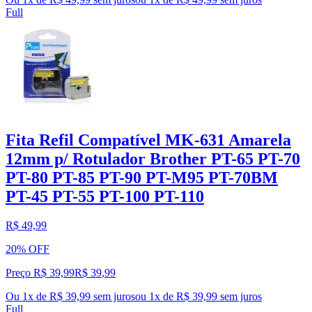
Full
Fita Refil Compatível MK-631 Amarela
12mm p/ Rotulador Brother PT-65 PT-70
PT-80 PT-85 PT-90 PT-M95 PT-70BM
PT-45 PT-55 PT-100 PT-110
R$ 49,99
20% OFF
Preço R$ 39,99
R$
39
,
99
Ou 1x de R$ 39,99 sem juros
ou
1
x de
R$ 39,99
sem juros
Full