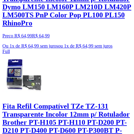
Dymo LM150 LM160P LM210D LM420P
LM500TS PnP Color Pop PL100 PL150
RhinoPro
Preço R$ 64,99
R$
64
,
99
Ou 1x de R$ 64,99 sem juros
ou
1
x de
R$ 64,99
sem juros
Full
Fita Refil Compatível TZe TZ-131
Transparente Incolor 12mm p/ Rotulador
Brother PT-H105 PT-H110 PT-D200 PT-
D210 PT-D400 PT-D600 PT-P300BT P-