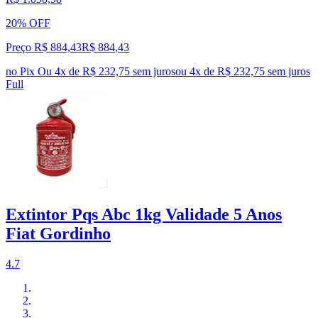
20% OFF
Preço R$ 884,43
R$
884
,
43
no Pix
Ou 4x de R$ 232,75 sem juros
ou
4
x de
R$ 232,75
sem juros
Full
Extintor Pqs Abc 1kg Validade 5 Anos
Fiat Gordinho
4.7