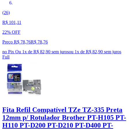
(26)
R$ 101,11
22% OFF
Preço R$ 78,76
R$
78
,
76
no Pix
Ou 1x de R$ 82,90 sem juros
ou
1
x de
R$ 82,90
sem juros
Full
Fita Refil Compatível TZe TZ-335 Preta
12mm p/ Rotulador Brother PT-H105 PT-
H110 PT-D200 PT-D210 PT-D400 PT-