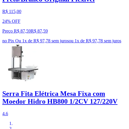
R$ 115,00
24% OFF
Preço R$ 87,59
R$
87
,
59
no Pix
Ou 1x de R$ 97,78 sem juros
ou
1
x de
R$ 97,78
sem juros
Serra Fita Elétrica Mesa Fixa com
Moedor Hidro HB800 1/2CV 127/220V
4.6