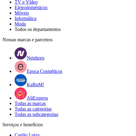
TV e Vídeo
Eletrodomésticos
Móveis
Informática
Moda
Todos os departamentos
Nossas marcas e parceiros
Netshoes
Epoca Cosméticos
KaBuM!
AliExpress
Todas as marcas
Todas as categorias
Todas as subcategorias
Serviços e benefícios
Cartão Luiza