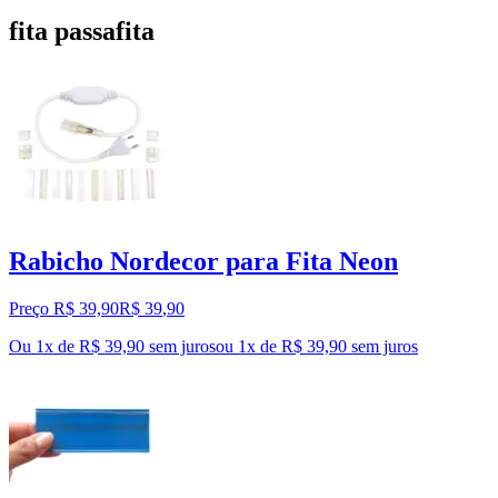
fita passafita
Rabicho Nordecor para Fita Neon
Preço R$ 39,90
R$
39
,
90
Ou 1x de R$ 39,90 sem juros
ou
1
x de
R$ 39,90
sem juros