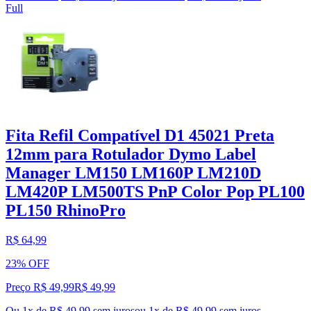
Full
Fita Refil Compatível D1 45021 Preta
12mm para Rotulador Dymo Label
Manager LM150 LM160P LM210D
LM420P LM500TS PnP Color Pop PL100
PL150 RhinoPro
R$ 64,99
23% OFF
Preço R$ 49,99
R$
49
,
99
Ou 1x de R$ 49,99 sem juros
ou
1
x de
R$ 49,99
sem juros