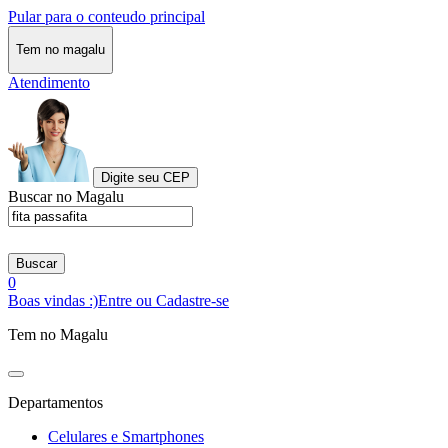
Pular para o conteudo principal
Tem no magalu
Atendimento
Digite seu CEP
Buscar no Magalu
Buscar
0
Boas vindas :)
Entre ou Cadastre-se
Tem no Magalu
Departamentos
Celulares e Smartphones