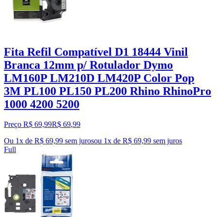
Fita Refil Compatível D1 18444 Vinil
Branca 12mm p/ Rotulador Dymo
LM160P LM210D LM420P Color Pop
3M PL100 PL150 PL200 Rhino RhinoPro
1000 4200 5200
Preço R$ 69,99
R$
69
,
99
Ou 1x de R$ 69,99 sem juros
ou
1
x de
R$ 69,99
sem juros
Full