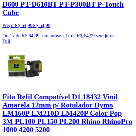
D600 PT-D610BT PT-P300BT P-Touch
Cube
Preço R$ 64,99
R$
64
,
99
Ou 1x de R$ 64,99 sem juros
ou
1
x de
R$ 64,99
sem juros
Full
Fita Refil Compatível D1 18432 Vinil
Amarela 12mm p/ Rotulador Dymo
LM160P LM210D LM420P Color Pop
3M PL100 PL150 PL200 Rhino RhinoPro
1000 4200 5200