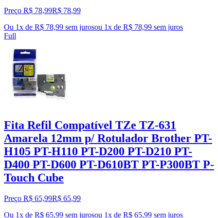
Preço R$ 78,99
R$
78
,
99
Ou 1x de R$ 78,99 sem juros
ou
1
x de
R$ 78,99
sem juros
Full
Fita Refil Compatível TZe TZ-631
Amarela 12mm p/ Rotulador Brother PT-
H105 PT-H110 PT-D200 PT-D210 PT-
D400 PT-D600 PT-D610BT PT-P300BT P-
Touch Cube
Preço R$ 65,99
R$
65
,
99
Ou 1x de R$ 65,99 sem juros
ou
1
x de
R$ 65,99
sem juros