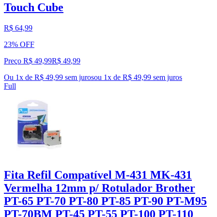
Touch Cube
R$ 64,99
23% OFF
Preço R$ 49,99
R$
49
,
99
Ou 1x de R$ 49,99 sem juros
ou
1
x de
R$ 49,99
sem juros
Full
Fita Refil Compatível M-431 MK-431
Vermelha 12mm p/ Rotulador Brother
PT-65 PT-70 PT-80 PT-85 PT-90 PT-M95
PT-70BM PT-45 PT-55 PT-100 PT-110