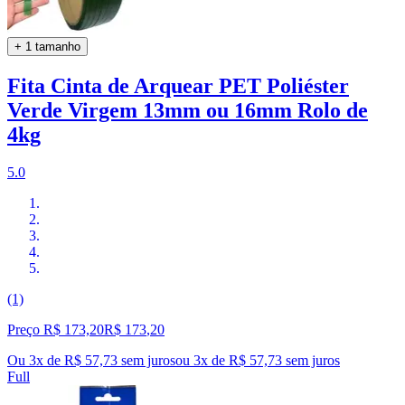
+ 1 tamanho
Fita Cinta de Arquear PET Poliéster
Verde Virgem 13mm ou 16mm Rolo de
4kg
5.0
(1)
Preço R$ 173,20
R$
173
,
20
Ou 3x de R$ 57,73 sem juros
ou
3
x de
R$ 57,73
sem juros
Full