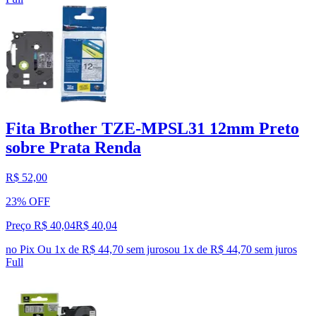
Fita Brother TZE-MPSL31 12mm Preto
sobre Prata Renda
R$ 52,00
23% OFF
Preço R$ 40,04
R$
40
,
04
no Pix
Ou 1x de R$ 44,70 sem juros
ou
1
x de
R$ 44,70
sem juros
Full