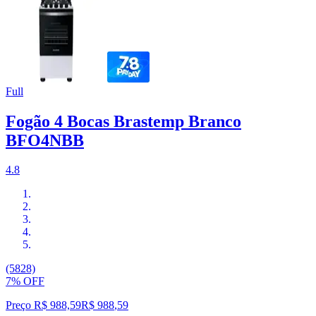
Full
Fogão 4 Bocas Brastemp Branco
BFO4NBB
4.8
(5828)
7% OFF
Preço R$ 988,59
R$
988
,
59