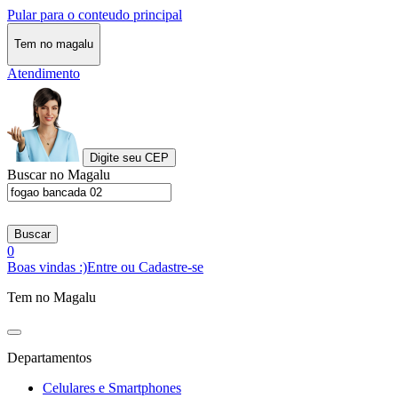
Pular para o conteudo principal
Tem no magalu
Atendimento
Digite seu CEP
Buscar no Magalu
Buscar
0
Boas vindas :)
Entre ou Cadastre-se
Tem no Magalu
Departamentos
Celulares e Smartphones