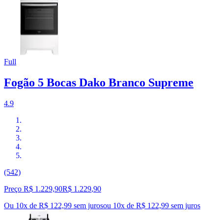
Full
Fogão 5 Bocas Dako Branco Supreme
4.9
(542)
Preço R$ 1.229,90
R$
1.229
,
90
Ou 10x de R$ 122,99 sem juros
ou
10
x de
R$ 122,99
sem juros