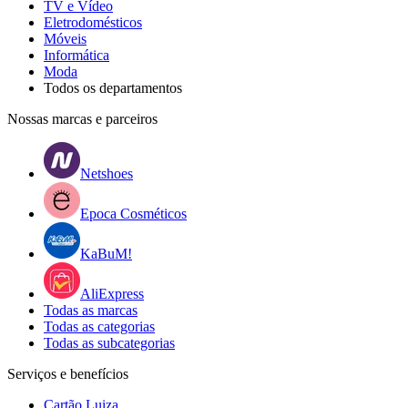
TV e Vídeo
Eletrodomésticos
Móveis
Informática
Moda
Todos os departamentos
Nossas marcas e parceiros
Netshoes
Epoca Cosméticos
KaBuM!
AliExpress
Todas as marcas
Todas as categorias
Todas as subcategorias
Serviços e benefícios
Cartão Luiza