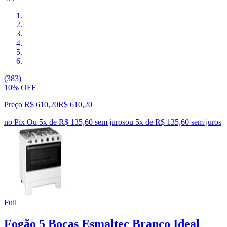
(383)
10% OFF
Preço R$ 610,20
R$
610
,
20
no Pix
Ou 5x de R$ 135,60 sem juros
ou
5
x de
R$ 135,60
sem juros
Full
Fogão 5 Bocas Esmaltec Branco Ideal