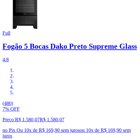
Full
Fogão 5 Bocas Dako Preto Supreme Glass
4.8
(480)
7% OFF
Preço R$ 1.580,07
R$
1.580
,
07
no Pix
Ou 10x de R$ 169,90 sem juros
ou
10
x de
R$ 169,90
sem
juros