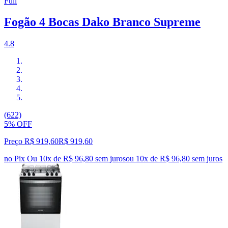
Full
Fogão 4 Bocas Dako Branco Supreme
4.8
(622)
5% OFF
Preço R$ 919,60
R$
919
,
60
no Pix
Ou 10x de R$ 96,80 sem juros
ou
10
x de
R$ 96,80
sem juros