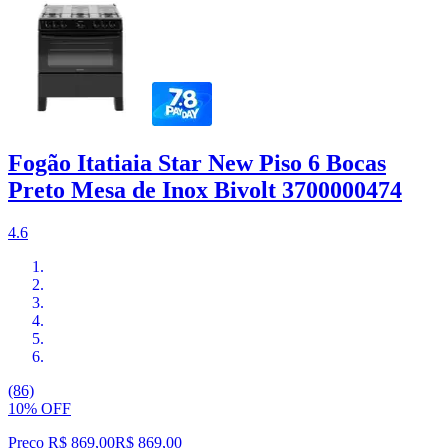
Fogão Itatiaia Star New Piso 6 Bocas
Preto Mesa de Inox Bivolt 3700000474
4.6
(86)
10% OFF
Preço R$ 869,00
R$
869
,
00