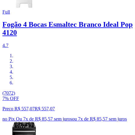
Full
Fogão 4 Bocas Esmaltec Branco Ideal Pop
4120
4.7
(7072)
7% OFF
Preço R$ 557,07
R$
557
,
07
no Pix
Ou 7x de R$ 85,57 sem juros
ou
7
x de
R$ 85,57
sem juros