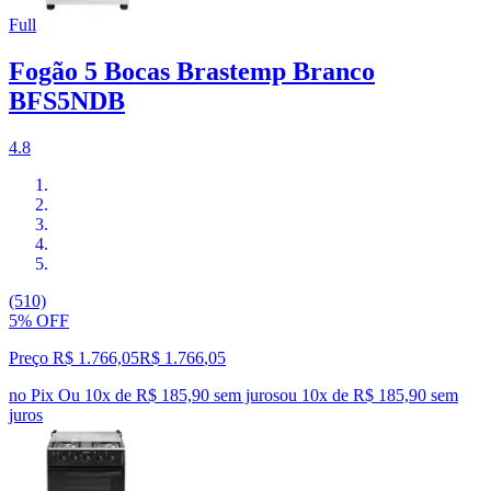
Full
Fogão 5 Bocas Brastemp Branco
BFS5NDB
4.8
(510)
5% OFF
Preço R$ 1.766,05
R$
1.766
,
05
no Pix
Ou 10x de R$ 185,90 sem juros
ou
10
x de
R$ 185,90
sem
juros