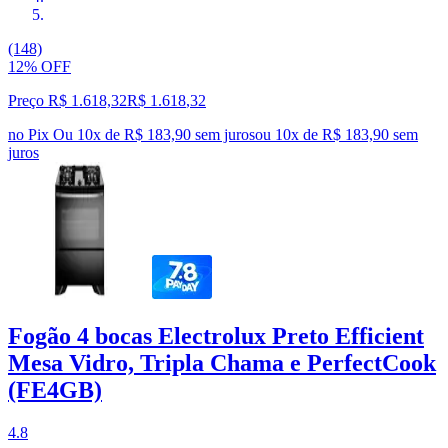
(148)
12% OFF
Preço R$ 1.618,32
R$
1.618
,
32
no Pix
Ou 10x de R$ 183,90 sem juros
ou
10
x de
R$ 183,90
sem
juros
Fogão 4 bocas Electrolux Preto Efficient
Mesa Vidro, Tripla Chama e PerfectCook
(FE4GB)
4.8