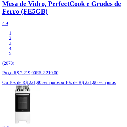
Mesa de Vidro, PerfectCook e Grades de
Ferro (FE5GB)
4.9
(2078)
Preço R$ 2.219,00
R$
2.219
,
00
Ou 10x de R$ 221,90 sem juros
ou
10
x de
R$ 221,90
sem juros