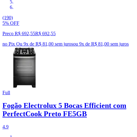
(190)
5% OFF
Preço R$ 692,55
R$
692
,
55
no Pix
Ou 9x de R$ 81,00 sem juros
ou
9
x de
R$ 81,00
sem juros
Full
Fogão Electrolux 5 Bocas Efficient com
PerfectCook Preto FE5GB
4.9