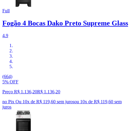
Full
Fogão 4 Bocas Dako Preto Supreme Glass
4.9
(664)
5% OFF
Preço R$ 1.136,20
R$
1.136
,
20
no Pix
Ou 10x de R$ 119,60 sem juros
ou
10
x de
R$ 119,60
sem
juros