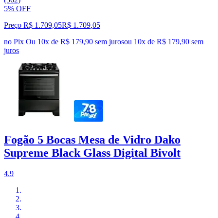
5% OFF
Preço R$ 1.709,05
R$
1.709
,
05
no Pix
Ou 10x de R$ 179,90 sem juros
ou
10
x de
R$ 179,90
sem
juros
Fogão 5 Bocas Mesa de Vidro Dako
Supreme Black Glass Digital Bivolt
4.9