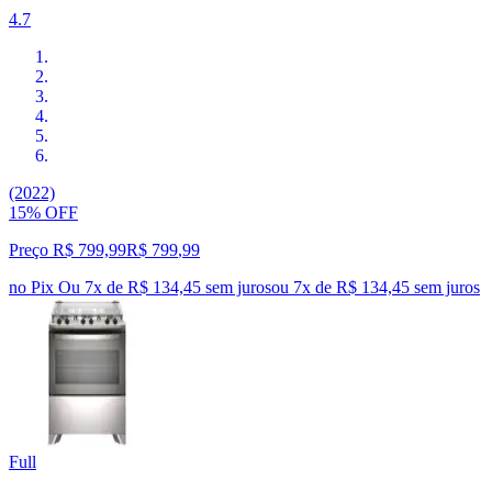
4.7
(2022)
15% OFF
Preço R$ 799,99
R$
799
,
99
no Pix
Ou 7x de R$ 134,45 sem juros
ou
7
x de
R$ 134,45
sem juros
Full