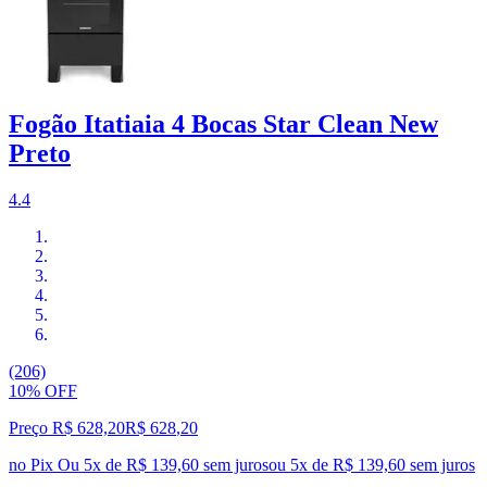
Fogão Itatiaia 4 Bocas Star Clean New
Preto
4.4
(206)
10% OFF
Preço R$ 628,20
R$
628
,
20
no Pix
Ou 5x de R$ 139,60 sem juros
ou
5
x de
R$ 139,60
sem juros