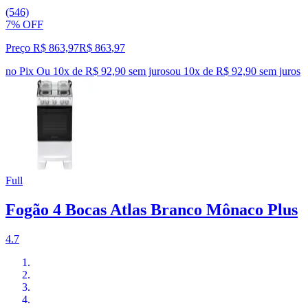
(546)
7% OFF
Preço R$ 863,97
R$
863
,
97
no Pix
Ou 10x de R$ 92,90 sem juros
ou
10
x de
R$ 92,90
sem juros
Full
Fogão 4 Bocas Atlas Branco Mônaco Plus
4.7