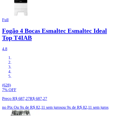
Full
Fogão 4 Bocas Esmaltec Esmaltec Ideal
Top T4IAB
4.8
(628)
7% OFF
Preço R$ 687,27
R$
687
,
27
no Pix
Ou 9x de R$ 82,11 sem juros
ou
9
x de
R$ 82,11
sem juros