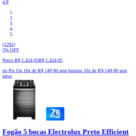
4.8
(1292)
5% OFF
Preço R$ 1.424,05
R$
1.424
,
05
no Pix
Ou 10x de R$ 149,90 sem juros
ou
10
x de
R$ 149,90
sem
juros
Fogão 5 bocas Electrolux Preto Efficient