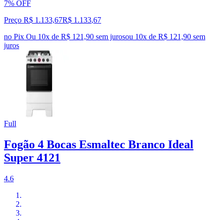
7% OFF
Preço R$ 1.133,67
R$
1.133
,
67
no Pix
Ou 10x de R$ 121,90 sem juros
ou
10
x de
R$ 121,90
sem
juros
Full
Fogão 4 Bocas Esmaltec Branco Ideal
Super 4121
4.6