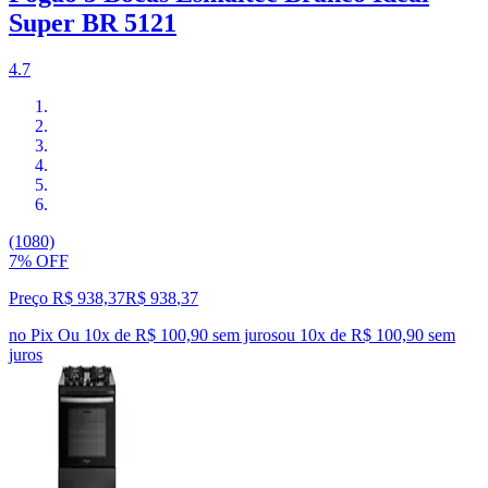
Super BR 5121
4.7
(1080)
7% OFF
Preço R$ 938,37
R$
938
,
37
no Pix
Ou 10x de R$ 100,90 sem juros
ou
10
x de
R$ 100,90
sem
juros