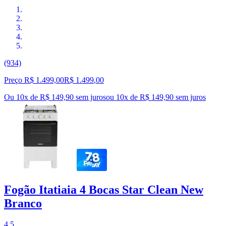
(934)
Preço R$ 1.499,00
R$
1.499
,
00
Ou 10x de R$ 149,90 sem juros
ou
10
x de
R$ 149,90
sem juros
Fogão Itatiaia 4 Bocas Star Clean New
Branco
4.5