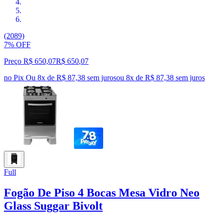
(2089)
7% OFF
Preço R$ 650,07
R$
650
,
07
no Pix
Ou 8x de R$ 87,38 sem juros
ou
8
x de
R$ 87,38
sem juros
Full
Fogão De Piso 4 Bocas Mesa Vidro Neo
Glass Suggar Bivolt