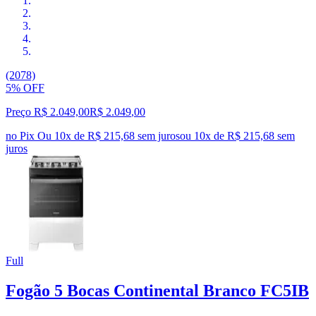
(2078)
5% OFF
Preço R$ 2.049,00
R$
2.049
,
00
no Pix
Ou 10x de R$ 215,68 sem juros
ou
10
x de
R$ 215,68
sem
juros
Full
Fogão 5 Bocas Continental Branco FC5IB