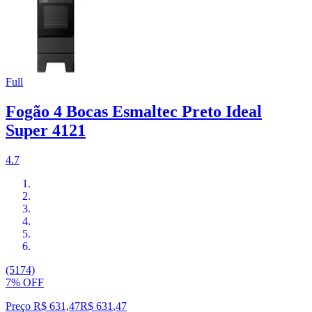
Full
Fogão 4 Bocas Esmaltec Preto Ideal
Super 4121
4.7
(5174)
7% OFF
Preço R$ 631,47
R$
631
,
47