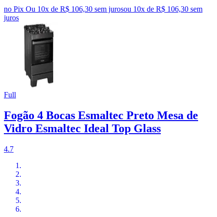
no Pix
Ou 10x de R$ 106,30 sem juros
ou
10
x de
R$ 106,30
sem
juros
Full
Fogão 4 Bocas Esmaltec Preto Mesa de
Vidro Esmaltec Ideal Top Glass
4.7