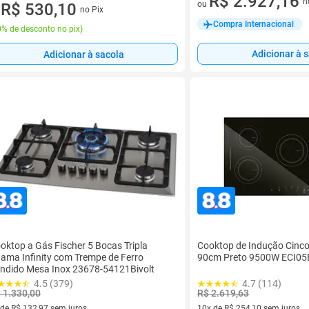
R$ 2.927,16
n
ou
ez de R$ 147,25 sem juros
R$ 530,10
no Pix
u
Compra Internacional
% de desconto no pix
)
Adicionar à 
Adicionar à sacola
oktop a Gás Fischer 5 Bocas Tripla
Cooktop de Indução Cinc
ama Infinity com Trempe de Ferro
90cm Preto 9500W ECI05
ndido Mesa Inox 23678-54121Bivolt
4.5 (379)
4.7 (114)
 1.330,00
R$ 2.619,63
 de R$ 132,97 sem juros
10x de R$ 254,10 sem juros