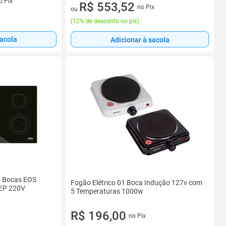
o Pix
5 vez de R$ 125,80 sem juros
R$ 553,52
no Pix
ou
(
12% de desconto no pix
)
sacola
Adicionar à sacola
o Bocas EOS
Fogão Elétrico 01 Boca Indução 127v com
EP 220V
5 Temperaturas 1000w
R$ 196,00
no Pix