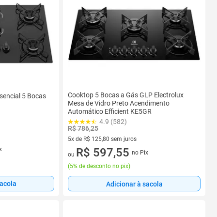
Cooktop 5 Bocas a Gás GLP Electrolux
sencial 5 Bocas
Mesa de Vidro Preto Acendimento
Automático Efficient KE5GR
4.9 (582)
R$ 786,25
5x de R$ 125,80 sem juros
x
5 vez de R$ 125,80 sem juros
R$ 597,55
no Pix
ou
(
5% de desconto no pix
)
sacola
Adicionar à sacola