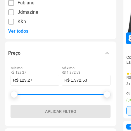
Fabiane
Jdmazine
K&h
Ver todos
Preço
Co
Es
Mínimo:
Máximo:
R$ 129,27
R$ 1.972,53
R$
3x
3 v
o
(
5%
APLICAR FILTRO