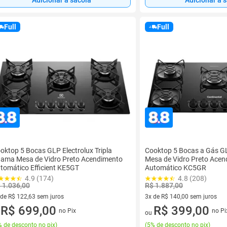
Full
Full
oktop 5 Bocas GLP Electrolux Tripla
Cooktop 5 Bocas a Gás G
ama Mesa de Vidro Preto Acendimento
Mesa de Vidro Preto Ace
tomático Efficient KE5GT
Automático KC5GR
4.9 (174)
4.8 (208)
 1.036,00
R$ 1.887,00
 de R$ 122,63 sem juros
3x de R$ 140,00 sem juros
ez de R$ 122,63 sem juros
R$ 699,00
3 vez de R$ 140,00 sem juros
R$ 399,00
no Pix
no Pi
u
ou
 de desconto no pix
)
(
5% de desconto no pix
)