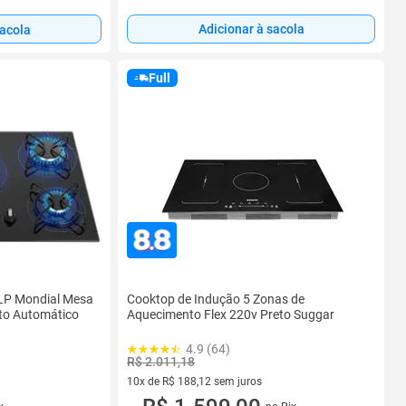
Adicionar à sacola
sacola
Full
LP Mondial Mesa
Cooktop de Indução 5 Zonas de
to Automático
Aquecimento Flex 220v Preto Suggar
4.9 (64)
R$ 2.011,18
10x de R$ 188,12 sem juros
10 vez de R$ 188,12 sem juros