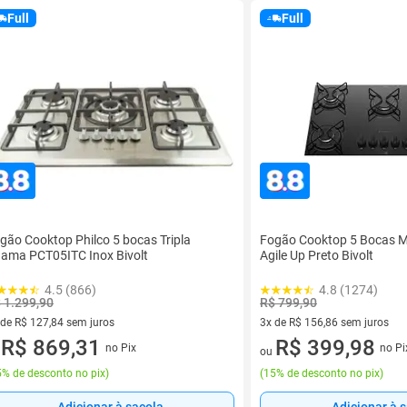
Full
Full
gão Cooktop Philco 5 bocas Tripla
Fogão Cooktop 5 Bocas M
ama PCT05ITC Inox Bivolt
Agile Up Preto Bivolt
4.5 (866)
4.8 (1274)
 1.299,90
R$ 799,90
 de R$ 127,84 sem juros
3x de R$ 156,86 sem juros
ez de R$ 127,84 sem juros
R$ 869,31
3 vez de R$ 156,86 sem juros
R$ 399,98
no Pix
no Pi
u
ou
% de desconto no pix
)
(
15% de desconto no pix
)
Adicionar à sacola
Adicionar à 