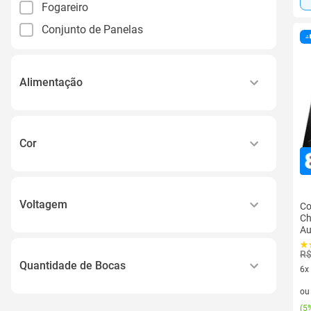
Fogareiro
Conjunto de Panelas
Alimentação
Elétrico
Cor
Preto
Voltagem
Co
Ch
Au
110v
R$
220v
Quantidade de Bocas
6x
6 v
o
1
(
5%