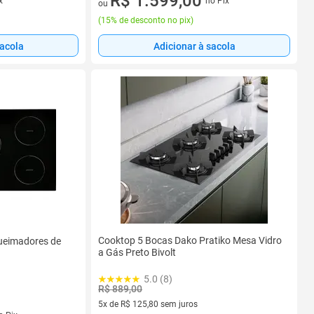
R$ 1.599,00
x
no Pix
ou
(
15% de desconto no pix
)
sacola
Adicionar à sacola
Cooktop 5 Bocas Dako Pratiko Mesa Vidro
ueimadores de
a Gás Preto Bivolt
5.0 (8)
R$ 889,00
5x de R$ 125,80 sem juros