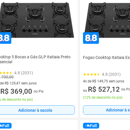
oktop 5 Bocas a Gás GLP Itatiaia Preto
Fogao Cooktop Itatiaia Es
sencial
4.8 (2031)
4.8 (2031)
 700,00
4x de R$ 149,75 sem juros
 de R$ 129,47 sem juros
4 vez de R$ 149,75 sem juros
R$ 527,12
no Pi
ez de R$ 129,47 sem juros
R$ 369,00
ou
no Pix
u
(
12% de desconto no pix
)
 de desconto no pix
)
Adicionar à 
Adicionar à sacola
Full
Full