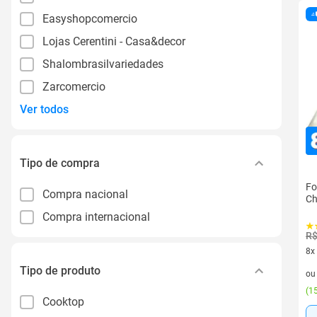
Easyshopcomercio
Lojas Cerentini - Casa&decor
Shalombrasilvariedades
Zarcomercio
Ver todos
Tipo de compra
Fo
Compra nacional
Ch
Compra internacional
R$
8x
8 v
Tipo de produto
o
(
15
Cooktop