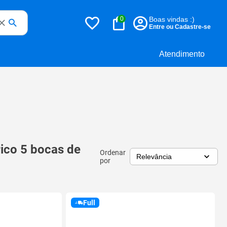
0
Boas vindas :)
Entre ou Cadastre-se
Atendimento
rico 5 bocas de
Ordenar
por
Full