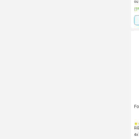
o
(
5%
Fo
R$
4x