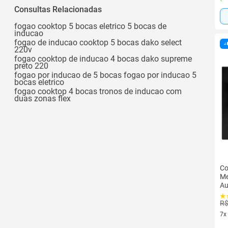
01
Consultas Relacionadas
02 Bocas e 1 Boca
fogao cooktop 5 bocas eletrico 5 bocas de
inducao
02
fogao de inducao cooktop 5 bocas dako select
220v
02 Bocas
fogao cooktop de inducao 4 bocas dako supreme
preto 220
Ver todos
fogao por inducao de 5 bocas fogao por inducao 5
bocas eletrico
fogao cooktop 4 bocas tronos de inducao com
duas zonas flex
Co
Me
Au
R$
7x
7 v