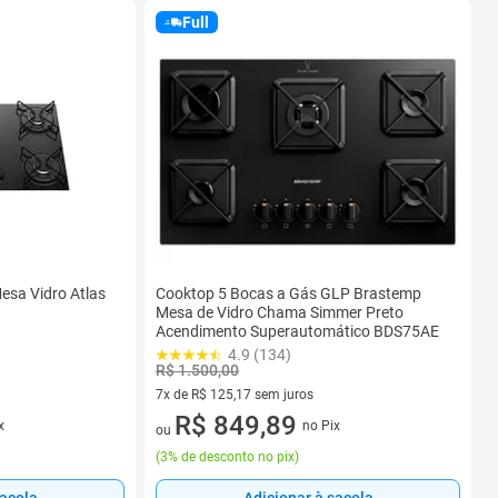
Full
esa Vidro Atlas
Cooktop 5 Bocas a Gás GLP Brastemp
Mesa de Vidro Chama Simmer Preto
Acendimento Superautomático BDS75AE
4.9 (134)
R$ 1.500,00
7x de R$ 125,17 sem juros
7 vez de R$ 125,17 sem juros
R$ 849,89
x
no Pix
ou
(
3% de desconto no pix
)
sacola
Adicionar à sacola