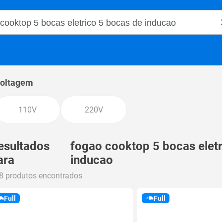
o Magalu
oltagem
110V
220V
esultados
fogao cooktop 5 bocas elet
ara
inducao
8 produtos encontrados
Full
Full