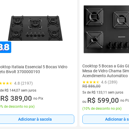
Cooktop 5 Bocas a Gás G
oktop Itatiaia Essencial 5 Bocas Vidro
Mesa de Vidro Chama Sim
eto Bivolt 3700000193
Acendimento Automátic
4.6 (289)
4.8 (2197)
R$ 886,00
 de R$ 144,07 sem juros
5x de R$ 133,11 sem juros
ez de R$ 144,07 sem juros
R$ 389,00
no Pix
5 vez de R$ 133,11 sem juros
R$ 599,00
u
no Pi
ou
% de desconto no pix
)
(
10% de desconto no pix
)
Adicionar à sacola
Adicionar à 