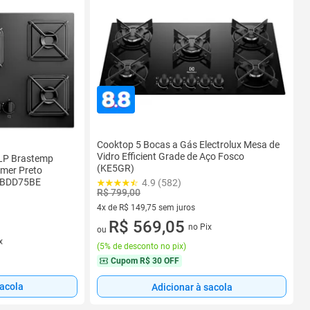
Cooktop 5 Bocas a Gás Electrolux Mesa de
Vidro Efficient Grade de Aço Fosco
LP Brastemp
(KE5GR)
mer Preto
o BDD75BE
4.9 (582)
R$ 799,00
4x de R$ 149,75 sem juros
4 vez de R$ 149,75 sem juros
R$ 569,05
no Pix
ou
x
(
5% de desconto no pix
)
Cupom
R$ 30 OFF
sacola
Adicionar à sacola