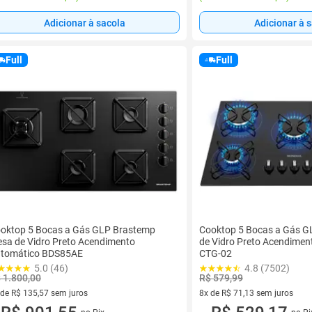
Adicionar à sacola
Adicionar à 
Full
Full
oktop 5 Bocas a Gás GLP Brastemp
Cooktop 5 Bocas a Gás G
sa de Vidro Preto Acendimento
de Vidro Preto Acendimen
tomático BDS85AE
CTG-02
5.0 (46)
4.8 (7502)
 1.800,00
R$ 579,99
 de R$ 135,57 sem juros
8x de R$ 71,13 sem juros
ez de R$ 135,57 sem juros
8 vez de R$ 71,13 sem juros