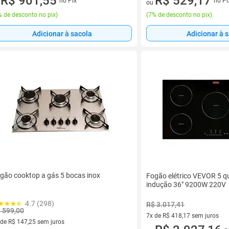
R$ 901,55
R$ 529,17
no Pix
no Pi
u
ou
 de desconto no pix
)
(
7% de desconto no pix
)
Adicionar à sacola
Adicionar à 
gão cooktop a gás 5 bocas inox
Fogão elétrico VEVOR 5 q
indução 36" 9200W 220V
4.7 (298)
R$ 3.017,41
 599,00
7x de R$ 418,17 sem juros
 de R$ 147,25 sem juros
7 vez de R$ 418,17 sem juros