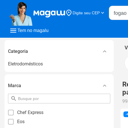
Buscar n
Digite seu CEP
Buscar
Tem no magalu
V
Categoria
Eletrodomésticos
R
Marca
p
pesquisar
99
por
filtro
Chef Express
Eos