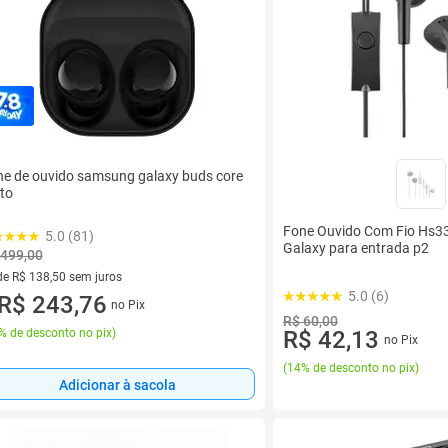
e de ouvido samsung galaxy buds core
to
Fone Ouvido Com Fio Hs
5.0 (81)
Galaxy para entrada p2
 499,00
de R$ 138,50 sem juros
5.0 (6)
ez de R$ 138,50 sem juros
R$ 243,76
no Pix
R$ 60,00
R$ 42,13
% de desconto no pix
)
no Pix
(
14% de desconto no pix
)
Adicionar à sacola