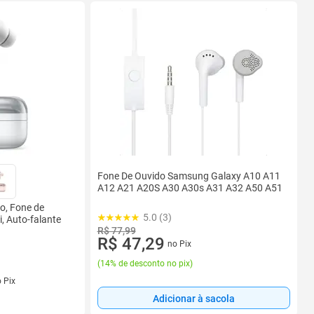
Fone De Ouvido Samsung Galaxy A10 A11
A12 A21 A20S A30 A30s A31 A32 A50 A51
o, Fone de
5.0 (3)
i, Auto-falante
R$ 77,99
R$ 47,29
no Pix
(
14% de desconto no pix
)
 Pix
Adicionar à sacola