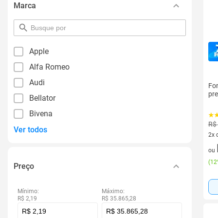
Marca
pesquisar
por
filtro
Apple
Alfa Romeo
Audi
Fon
pre
Bellator
Bivena
R$
Ver todos
2x 
2 v
ou
(
12
Preço
Mínimo:
Máximo:
R$ 2,19
R$ 35.865,28