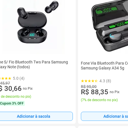
e S/ Fio Bluetooth Tws Para Samsung
Fone Via Bluetooth Para C
axy Note (todos)
Samsung Galaxy A34 5g
5.0 (4)
4.3 (8)
 45,97
R$ 95,00
$ 30,66
no Pix
R$ 88,35
no Pix
 de desconto no pix
)
(
7% de desconto no pix
)
Cupom
3% OFF
Adicionar à sacola
Adicionar à s