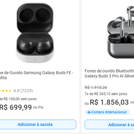
Fones de ouvido Bluetoo
e de Ouvido Samsung Galaxy Buds FE -
Galaxy Buds 3 Pro AI Silve
fite
R$ 1.910,26
4.8 (7225)
7x de R$ 265,15 sem juros
de R$ 100,00 sem juros
7 vez de R$ 265,15 sem juros
R$ 1.856,03
no
ou
ez de R$ 100,00 sem juros
R$ 699,99
no Pix
Compra Internacional
Adicionar à sacola
Adicionar à s