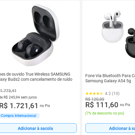
nes de ouvido True Wireless SAMSUNG
Fone Via Bluetooth Para C
laxy Buds2 com cancelamento de ruído
Samsung Galaxy A54 5g
1.773,41
4.2 (10)
de R$ 245,94 sem juros
R$ 120,00
R$ 111,60
ez de R$ 245,94 sem juros
R$ 1.721,61
no Pix
no Pix
(
7% de desconto no pix
)
Compra Internacional
Adicionar à sacola
Adicionar à s