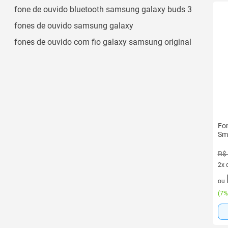
6-7 Horas
fone de ouvido bluetooth samsung galaxy buds 3
Ver todos
fones de ouvido samsung galaxy
fones de ouvido com fio galaxy samsung original
Fon
Sm
R$
2x 
2 v
ou
(
7%