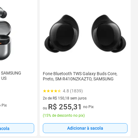
th SAMSUNG
Fone Bluetooth TWS Galaxy Buds Core,
r US
Preto, SM-R410NZKAZTO, SAMSUNG
4.8 (1839)
2x de R$ 150,18 sem juros
2 vez de R$ 150,18 sem juros
R$ 255,31
 Pix
no Pix
ou
(
15% de desconto no pix
)
Adicionar à sacola
acola