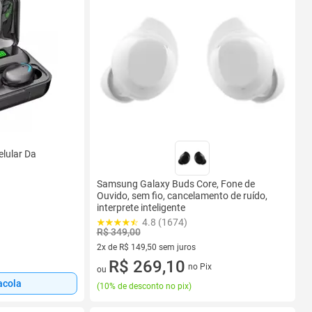
elular Da
Samsung Galaxy Buds Core, Fone de
Ouvido, sem fio, cancelamento de ruído,
interprete inteligente
4.8 (1674)
R$ 349,00
2x de R$ 149,50 sem juros
2 vez de R$ 149,50 sem juros
R$ 269,10
no Pix
ou
acola
(
10% de desconto no pix
)