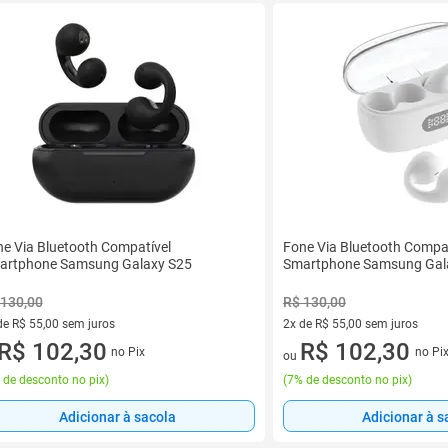
e Via Bluetooth Compatível
Fone Via Bluetooth Compat
artphone Samsung Galaxy S25
Smartphone Samsung Gal
 130,00
R$ 130,00
de R$ 55,00 sem juros
2x de R$ 55,00 sem juros
ez de R$ 55,00 sem juros
R$ 102,30
2 vez de R$ 55,00 sem juros
R$ 102,30
no Pix
no Pi
ou
 de desconto no pix
)
(
7% de desconto no pix
)
Adicionar à sacola
Adicionar à s