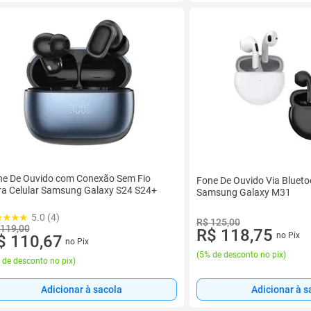
ne De Ouvido com Conexão Sem Fio
Fone De Ouvido Via Blueto
a Celular Samsung Galaxy S24 S24+
Samsung Galaxy M31
5.0 (4)
R$ 125,00
 119,00
R$ 118,75
no Pix
$ 110,67
no Pix
(
5% de desconto no pix
)
 de desconto no pix
)
Adicionar à sacola
Adicionar à s