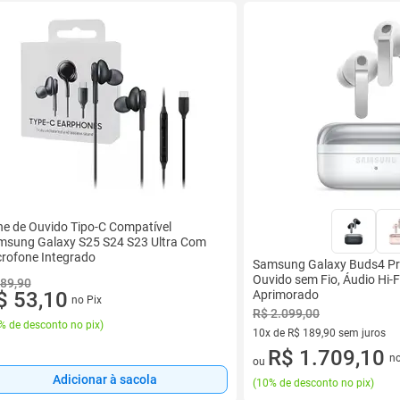
e de Ouvido Tipo-C Compatível
msung Galaxy S25 S24 S23 Ultra Com
rofone Integrado
Samsung Galaxy Buds4 Pr
Ouvido sem Fio, Áudio Hi-F
 89,90
Aprimorado
$ 53,10
no Pix
R$ 2.099,00
% de desconto no pix
)
10x de R$ 189,90 sem juros
10 vez de R$ 189,90 sem juros
R$ 1.709,10
no
ou
Adicionar à sacola
(
10% de desconto no pix
)