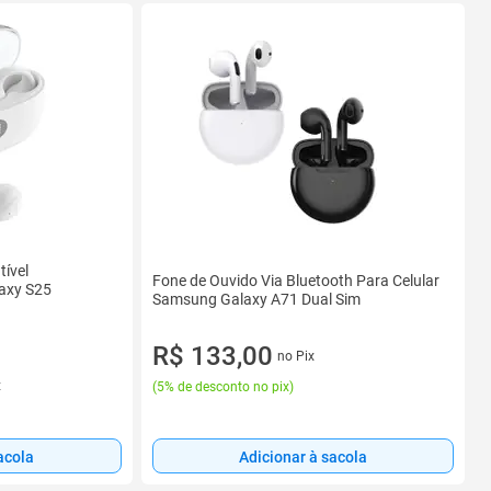
ível
Fone de Ouvido Via Bluetooth Para Celular
axy S25
Samsung Galaxy A71 Dual Sim
R$ 133,00
no Pix
x
(
5% de desconto no pix
)
acola
Adicionar à sacola