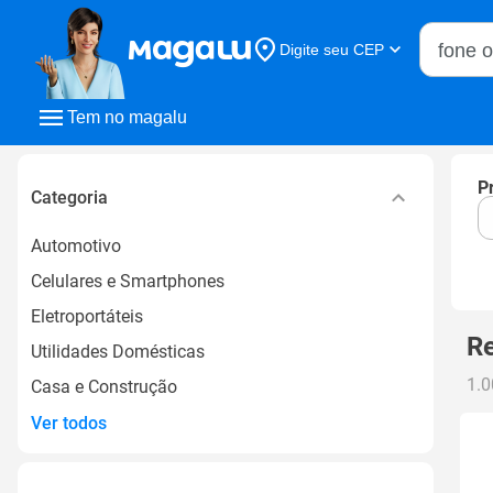
Buscar n
Digite seu CEP
Buscar
Tem no magalu
P
Categoria
Automotivo
Celulares e Smartphones
Eletroportáteis
Re
Utilidades Domésticas
1.0
Casa e Construção
Ver todos