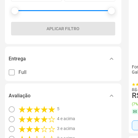
APLICAR FILTRO
Entrega
Fon
Full
Gal
R$
R
Avaliação
(
7%
5
4 e acima
3 e acima