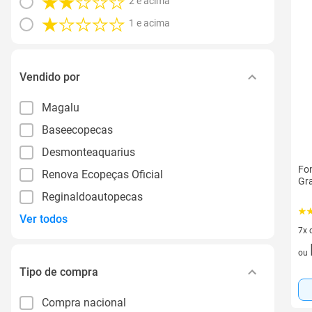
2 e acima
1 e acima
Vendido por
Magalu
Baseecopecas
Desmonteaquarius
Fon
Renova Ecopeças Oficial
Gra
Reginaldoautopecas
Ver todos
7x 
7 v
ou
Tipo de compra
Compra nacional