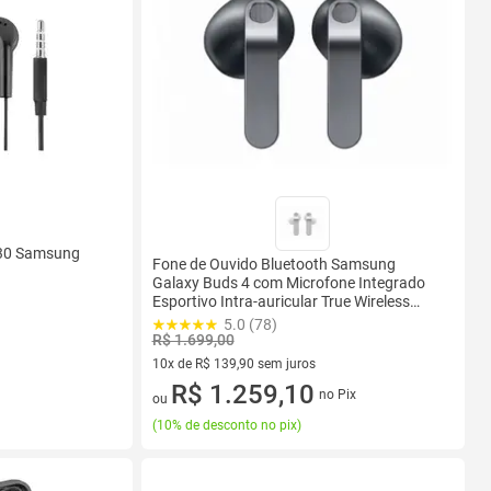
330 Samsung
Fone de Ouvido Bluetooth Samsung
Galaxy Buds 4 com Microfone Integrado
Esportivo Intra-auricular True Wireless
Preto
5.0 (78)
R$ 1.699,00
10x de R$ 139,90 sem juros
10 vez de R$ 139,90 sem juros
R$ 1.259,10
no Pix
ou
(
10% de desconto no pix
)