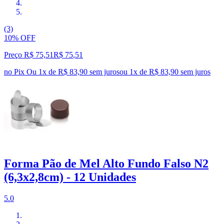
(3)
10% OFF
Preço R$ 75,51
R$
75
,
51
no Pix
Ou 1x de R$ 83,90 sem juros
ou
1
x de
R$ 83,90
sem juros
Forma Pão de Mel Alto Fundo Falso N2
(6,3x2,8cm) - 12 Unidades
5.0