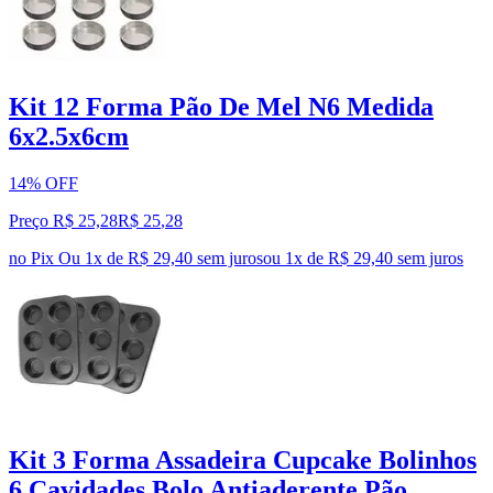
Kit 12 Forma Pão De Mel N6 Medida
6x2.5x6cm
14% OFF
Preço R$ 25,28
R$
25
,
28
no Pix
Ou 1x de R$ 29,40 sem juros
ou
1
x de
R$ 29,40
sem juros
Kit 3 Forma Assadeira Cupcake Bolinhos
6 Cavidades Bolo Antiaderente Pão