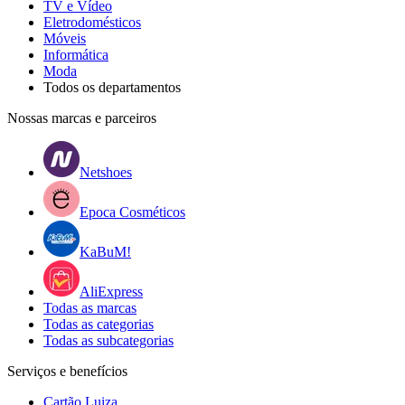
TV e Vídeo
Eletrodomésticos
Móveis
Informática
Moda
Todos os departamentos
Nossas marcas e parceiros
Netshoes
Epoca Cosméticos
KaBuM!
AliExpress
Todas as marcas
Todas as categorias
Todas as subcategorias
Serviços e benefícios
Cartão Luiza