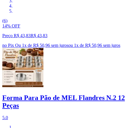
(6)
14% OFF
Preço R$ 43,83
R$
43
,
83
no Pix
Ou 1x de R$ 50,96 sem juros
ou
1
x de
R$ 50,96
sem juros
Forma Para Pão de MEL Flandres N.2 12
Peças
5.0