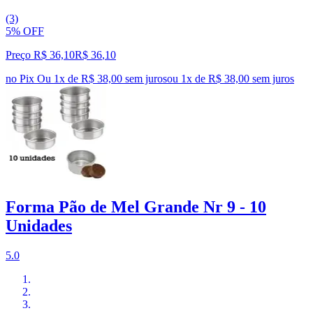
(3)
5% OFF
Preço R$ 36,10
R$
36
,
10
no Pix
Ou 1x de R$ 38,00 sem juros
ou
1
x de
R$ 38,00
sem juros
Forma Pão de Mel Grande Nr 9 - 10
Unidades
5.0