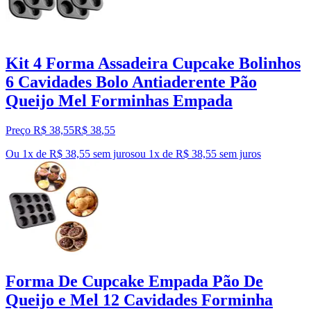
Kit 4 Forma Assadeira Cupcake Bolinhos
6 Cavidades Bolo Antiaderente Pão
Queijo Mel Forminhas Empada
Preço R$ 38,55
R$
38
,
55
Ou 1x de R$ 38,55 sem juros
ou
1
x de
R$ 38,55
sem juros
Forma De Cupcake Empada Pão De
Queijo e Mel 12 Cavidades Forminha