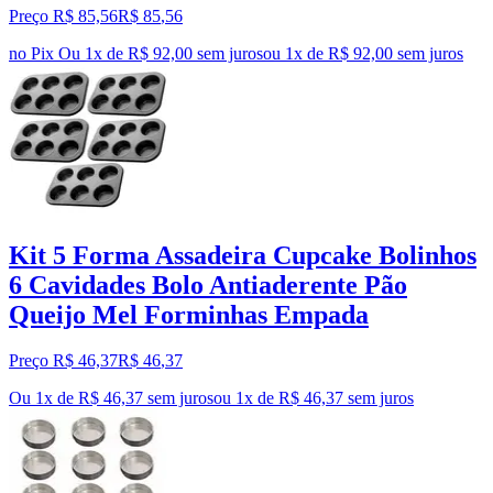
Preço R$ 85,56
R$
85
,
56
no Pix
Ou 1x de R$ 92,00 sem juros
ou
1
x de
R$ 92,00
sem juros
Kit 5 Forma Assadeira Cupcake Bolinhos
6 Cavidades Bolo Antiaderente Pão
Queijo Mel Forminhas Empada
Preço R$ 46,37
R$
46
,
37
Ou 1x de R$ 46,37 sem juros
ou
1
x de
R$ 46,37
sem juros