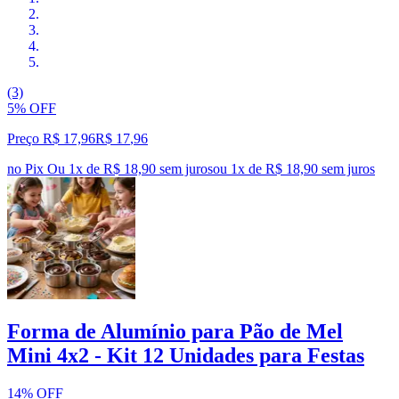
(3)
5% OFF
Preço R$ 17,96
R$
17
,
96
no Pix
Ou 1x de R$ 18,90 sem juros
ou
1
x de
R$ 18,90
sem juros
Forma de Alumínio para Pão de Mel
Mini 4x2 - Kit 12 Unidades para Festas
14% OFF