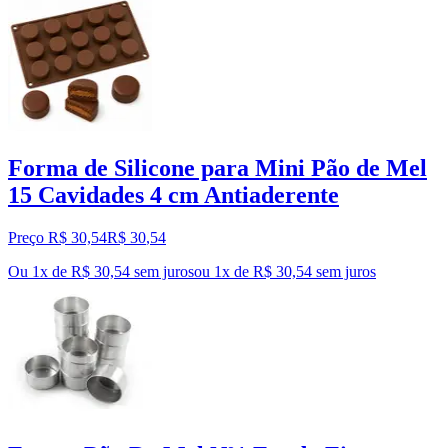
Forma de Silicone para Mini Pão de Mel
15 Cavidades 4 cm Antiaderente
Preço R$ 30,54
R$
30
,
54
Ou 1x de R$ 30,54 sem juros
ou
1
x de
R$ 30,54
sem juros