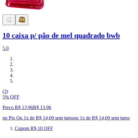
10 caixa p/ pão de mel quadrado bwb
5.0
(3)
5% OFF
Preço R$ 13,96
R$
13
,
96
no Pix
Ou 1x de R$ 14,69 sem juros
ou
1
x de
R$ 14,69
sem juros
Cupom R$ 10 OFF