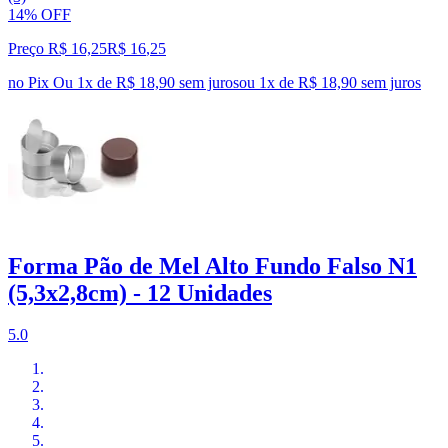
14% OFF
Preço R$ 16,25
R$
16
,
25
no Pix
Ou 1x de R$ 18,90 sem juros
ou
1
x de
R$ 18,90
sem juros
Forma Pão de Mel Alto Fundo Falso N1
(5,3x2,8cm) - 12 Unidades
5.0