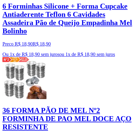
6 Forminhas Silicone + Forma Cupcake
Antiaderente Teflon 6 Cavidades
Assadeira Pão de Queijo Empadinha Mel
Bolinho
Preço R$ 18,90
R$
18
,
90
Ou 1x de R$ 18,90 sem juros
ou
1
x de
R$ 18,90
sem juros
36 FORMA PÃO DE MEL Nº2
FORMINHA DE PAO MEL DOCE AÇO
RESISTENTE