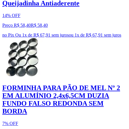
Queijadinha Antiaderente
14% OFF
Preço R$ 58,40
R$
58
,
40
no Pix
Ou 1x de R$ 67,91 sem juros
ou
1
x de
R$ 67,91
sem juros
FORMINHA PARA PÃO DE MEL Nº 2
EM ALUMÍNIO 2,4x6,5CM DUZIA
FUNDO FALSO REDONDA SEM
BORDA
7% OFF