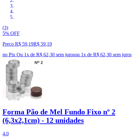
(3)
5% OFF
Preço R$ 59,19
R$
59
,
19
no Pix
Ou 1x de R$ 62,30 sem juros
ou
1
x de
R$ 62,30
sem juros
Forma Pão de Mel Fundo Fixo nº 2
(6,3x2,1cm) - 12 unidades
4.0