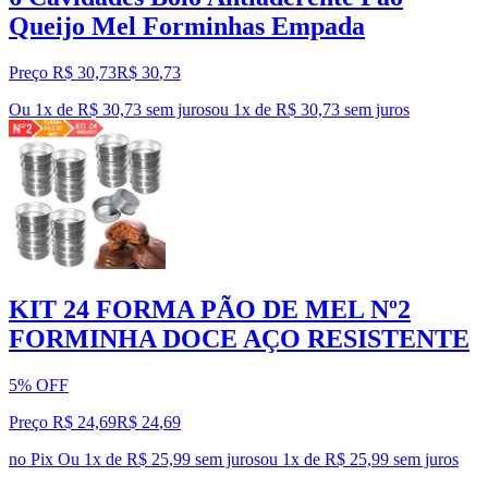
Queijo Mel Forminhas Empada
Preço R$ 30,73
R$
30
,
73
Ou 1x de R$ 30,73 sem juros
ou
1
x de
R$ 30,73
sem juros
KIT 24 FORMA PÃO DE MEL Nº2
FORMINHA DOCE AÇO RESISTENTE
5% OFF
Preço R$ 24,69
R$
24
,
69
no Pix
Ou 1x de R$ 25,99 sem juros
ou
1
x de
R$ 25,99
sem juros