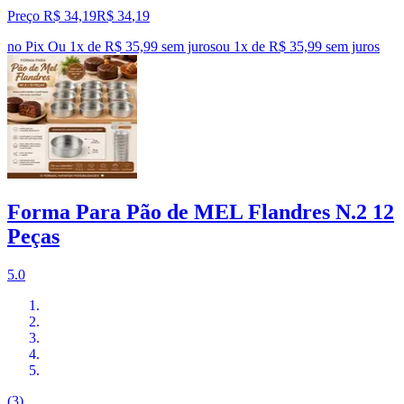
Preço R$ 34,19
R$
34
,
19
no Pix
Ou 1x de R$ 35,99 sem juros
ou
1
x de
R$ 35,99
sem juros
Forma Para Pão de MEL Flandres N.2 12
Peças
5.0
(3)