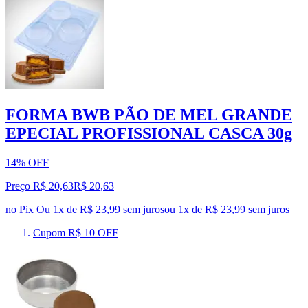
FORMA BWB PÃO DE MEL GRANDE
EPECIAL PROFISSIONAL CASCA 30g
14% OFF
Preço R$ 20,63
R$
20
,
63
no Pix
Ou 1x de R$ 23,99 sem juros
ou
1
x de
R$ 23,99
sem juros
Cupom R$ 10 OFF