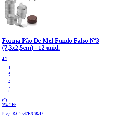
Forma Pão De Mel Fundo Falso Nº3
(7,3x2,5cm) - 12 unid.
4.7
(9)
5% OFF
Preço R$ 59,47
R$
59
,
47