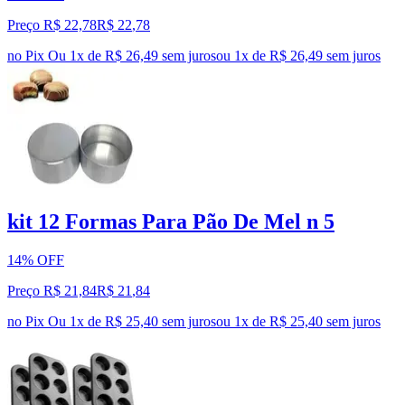
Preço R$ 22,78
R$
22
,
78
no Pix
Ou 1x de R$ 26,49 sem juros
ou
1
x de
R$ 26,49
sem juros
kit 12 Formas Para Pão De Mel n 5
14% OFF
Preço R$ 21,84
R$
21
,
84
no Pix
Ou 1x de R$ 25,40 sem juros
ou
1
x de
R$ 25,40
sem juros