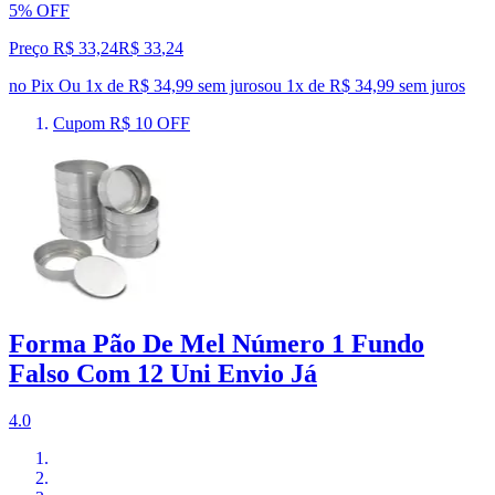
5% OFF
Preço R$ 33,24
R$
33
,
24
no Pix
Ou 1x de R$ 34,99 sem juros
ou
1
x de
R$ 34,99
sem juros
Cupom R$ 10 OFF
Forma Pão De Mel Número 1 Fundo
Falso Com 12 Uni Envio Já
4.0