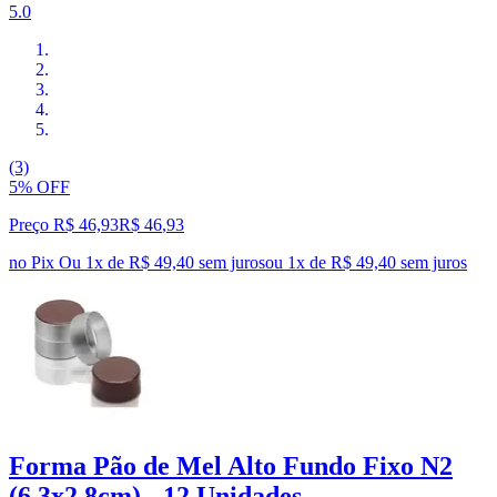
5.0
(3)
5% OFF
Preço R$ 46,93
R$
46
,
93
no Pix
Ou 1x de R$ 49,40 sem juros
ou
1
x de
R$ 49,40
sem juros
Forma Pão de Mel Alto Fundo Fixo N2
(6,3x2,8cm) - 12 Unidades