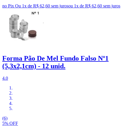
no Pix
Ou 1x de R$ 62,60 sem juros
ou
1
x de
R$ 62,60
sem juros
Forma Pão De Mel Fundo Falso Nº1
(5,3x2,1cm) - 12 unid.
4.0
(6)
5% OFF