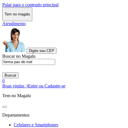
Pular para o conteudo principal
Tem no magalu
Atendimento
Digite seu CEP
Buscar no Magalu
Buscar
0
Boas vindas :)
Entre ou Cadastre-se
Tem no Magalu
Departamentos
Celulares e Smartphones