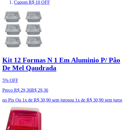
Cupom R$ 10 OFF
Kit 12 Formas N 1 Em Aluminio P/ Pão
De Mel Qaudrada
5% OFF
Preço R$ 29,36
R$
29
,
36
no Pix
Ou 1x de R$ 30,90 sem juros
ou
1
x de
R$ 30,90
sem juros