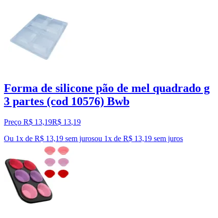
Forma de silicone pão de mel quadrado g
3 partes (cod 10576) Bwb
Preço R$ 13,19
R$
13
,
19
Ou 1x de R$ 13,19 sem juros
ou
1
x de
R$ 13,19
sem juros