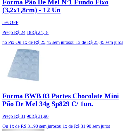
Forma Pão De Mel Nº1 Fundo Fixo
(3,2x1,8cm) - 12 Un
5% OFF
Preço R$ 24,18
R$
24
,
18
no Pix
Ou 1x de R$ 25,45 sem juros
ou
1
x de
R$ 25,45
sem juros
Forma BWB 03 Partes Chocolate Mini
Pão De Mel 34g Sp829 C/ 1un.
Preço R$ 31,90
R$
31
,
90
Ou 1x de R$ 31,90 sem juros
ou
1
x de
R$ 31,90
sem juros