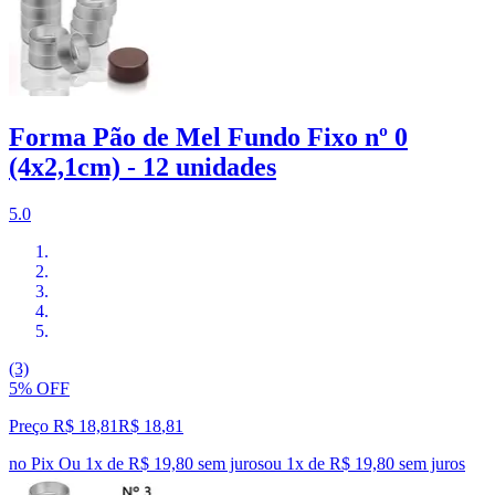
Forma Pão de Mel Fundo Fixo nº 0
(4x2,1cm) - 12 unidades
5.0
(3)
5% OFF
Preço R$ 18,81
R$
18
,
81
no Pix
Ou 1x de R$ 19,80 sem juros
ou
1
x de
R$ 19,80
sem juros