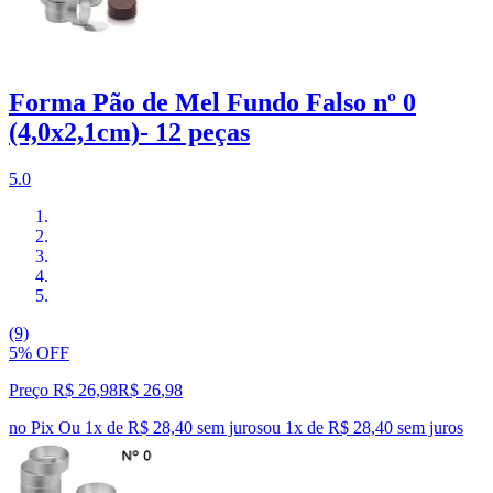
Forma Pão de Mel Fundo Falso nº 0
(4,0x2,1cm)- 12 peças
5.0
(9)
5% OFF
Preço R$ 26,98
R$
26
,
98
no Pix
Ou 1x de R$ 28,40 sem juros
ou
1
x de
R$ 28,40
sem juros