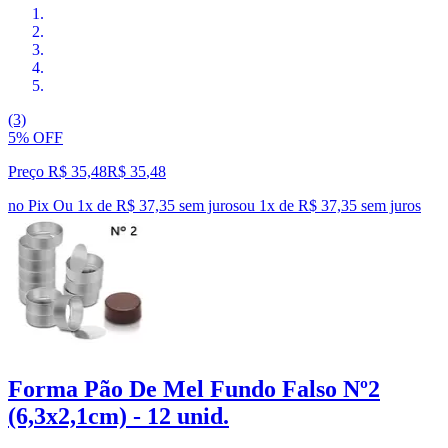
(3)
5% OFF
Preço R$ 35,48
R$
35
,
48
no Pix
Ou 1x de R$ 37,35 sem juros
ou
1
x de
R$ 37,35
sem juros
Forma Pão De Mel Fundo Falso Nº2
(6,3x2,1cm) - 12 unid.