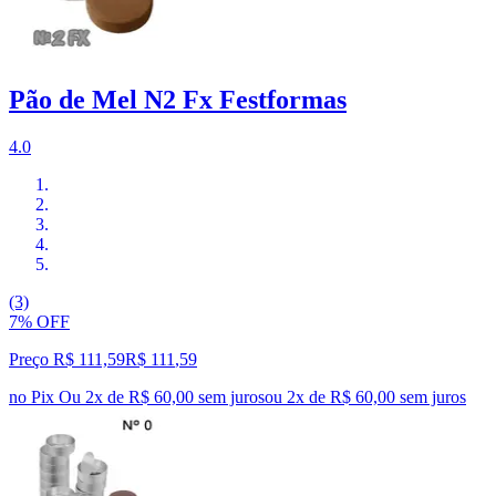
Pão de Mel N2 Fx Festformas
4.0
(3)
7% OFF
Preço R$ 111,59
R$
111
,
59
no Pix
Ou 2x de R$ 60,00 sem juros
ou
2
x de
R$ 60,00
sem juros