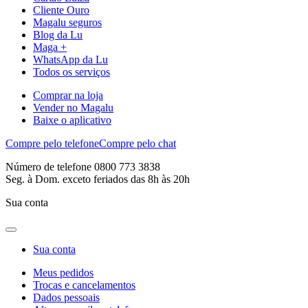
Cliente Ouro
Magalu seguros
Blog da Lu
Maga +
WhatsApp da Lu
Todos os serviços
Comprar na loja
Vender no Magalu
Baixe o aplicativo
Compre pelo telefone
Compre pelo chat
Número de telefone 0800 773 3838
Seg. à Dom. exceto feriados das 8h às 20h
Sua conta
Sua conta
Meus pedidos
Trocas e cancelamentos
Dados pessoais