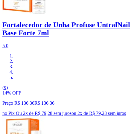
Fortalecedor de Unha Profuse UntralNail
Base Forte 7ml
5.0
(9)
14% OFF
Preço R$ 136,36
R$
136
,
36
no Pix
Ou 2x de R$ 79,28 sem juros
ou
2
x de
R$ 79,28
sem juros