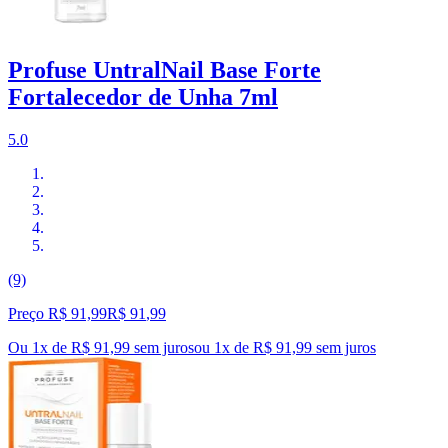
Profuse UntralNail Base Forte
Fortalecedor de Unha 7ml
5.0
(9)
Preço R$ 91,99
R$
91
,
99
Ou 1x de R$ 91,99 sem juros
ou
1
x de
R$ 91,99
sem juros