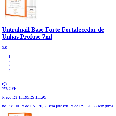
Untralnail Base Forte Fortalecedor de
Unhas Profuse 7ml
5.0
(9)
7% OFF
Preço R$ 111,95
R$
111
,
95
no Pix
Ou 1x de R$ 120,38 sem juros
ou
1
x de
R$ 120,38
sem juros