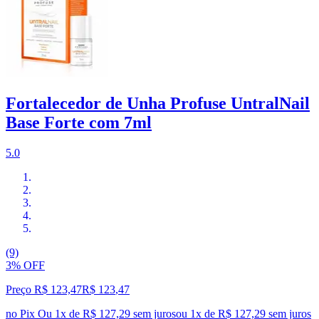
Fortalecedor de Unha Profuse UntralNail
Base Forte com 7ml
5.0
(9)
3% OFF
Preço R$ 123,47
R$
123
,
47
no Pix
Ou 1x de R$ 127,29 sem juros
ou
1
x de
R$ 127,29
sem juros