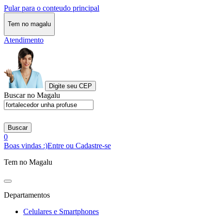
Pular para o conteudo principal
Tem no magalu
Atendimento
Digite seu CEP
Buscar no Magalu
Buscar
0
Boas vindas :)
Entre ou Cadastre-se
Tem no Magalu
Departamentos
Celulares e Smartphones