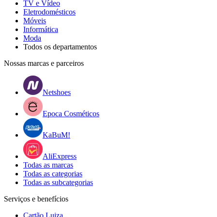
TV e Vídeo
Eletrodomésticos
Móveis
Informática
Moda
Todos os departamentos
Nossas marcas e parceiros
Netshoes
Epoca Cosméticos
KaBuM!
AliExpress
Todas as marcas
Todas as categorias
Todas as subcategorias
Serviços e benefícios
Cartão Luiza