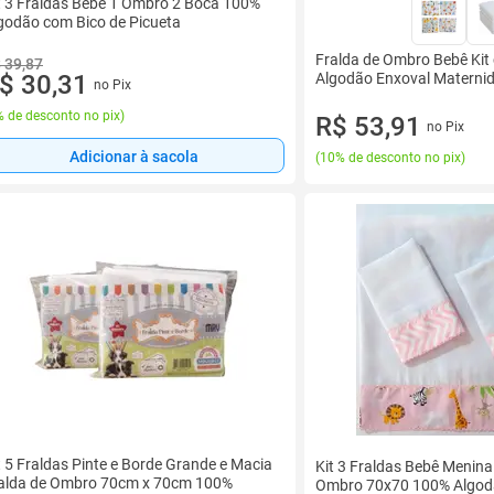
t 3 Fraldas Bebê 1 Ombro 2 Boca 100%
godão com Bico de Picueta
Fralda de Ombro Bebê Kit
 39,87
$ 30,31
Algodão Enxoval Materni
no Pix
 de desconto no pix
)
R$ 53,91
no Pix
Adicionar à sacola
(
10% de desconto no pix
)
t 5 Fraldas Pinte e Borde Grande e Macia
Kit 3 Fraldas Bebê Menin
alda de Ombro 70cm x 70cm 100%
Ombro 70x70 100% Algod