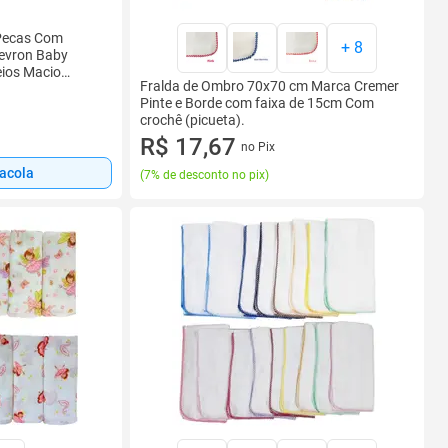
Pecas Com
+
8
hevron Baby
eios Macio
Fralda de Ombro 70x70 cm Marca Cremer
nto sol Tecido
Pinte e Borde com faixa de 15cm Com
crochê (picueta).
R$ 17,67
no Pix
sacola
(
7% de desconto no pix
)