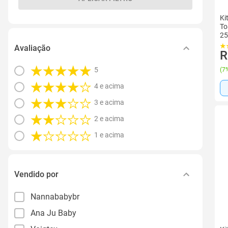
Ki
To
25
Ma
Avaliação
R
5
(
7%
4 e acima
3 e acima
2 e acima
1 e acima
Vendido por
Nannababybr
Ana Ju Baby