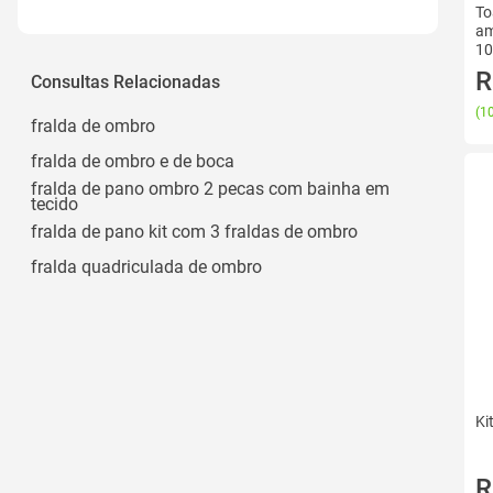
To
am
Balão
10
Girafa
R
Consultas Relacionadas
(
10
fralda de ombro
fralda de ombro e de boca
fralda de pano ombro 2 pecas com bainha em
tecido
fralda de pano kit com 3 fraldas de ombro
fralda quadriculada de ombro
Ki
R