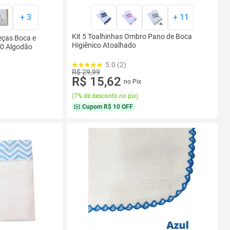
+
3
+
11
Kit 5 Toalhinhas Ombro Pano de Boca
eças Boca e
Higiênico Atoalhado
0 Algodão
5.0 (2)
R$ 29,99
R$ 15,62
no Pix
(
7% de desconto no pix
)
Cupom
R$ 10 OFF