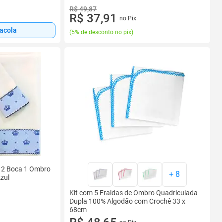
R$ 49,87
R$ 37,91
no Pix
sacola
(
5% de desconto no pix
)
o 2 Boca 1 Ombro
+
8
zul
Kit com 5 Fraldas de Ombro Quadriculada
Dupla 100% Algodão com Crochê 33 x
68cm