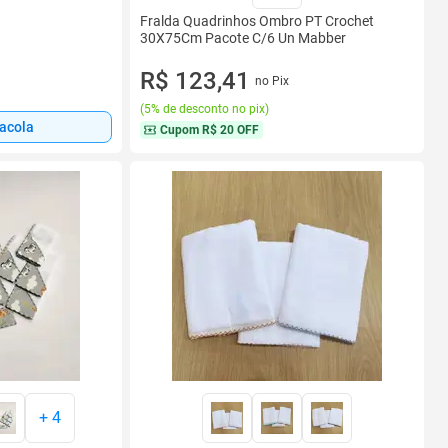
Fralda Quadrinhos Ombro PT Crochet
30X75Cm Pacote C/6 Un Mabber
R$ 123,41
no Pix
(
5% de desconto no pix
)
sacola
Cupom
R$ 20 OFF
+
4