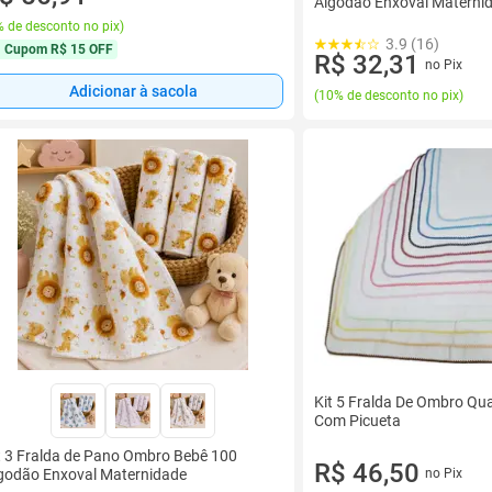
Algodão Enxoval Materni
 de desconto no pix
)
3.9 (16)
Cupom
R$ 15 OFF
R$ 32,31
no Pix
Adicionar à sacola
(
10% de desconto no pix
)
Kit 5 Fralda De Ombro Qu
Com Picueta
t 3 Fralda de Pano Ombro Bebê 100
R$ 46,50
godão Enxoval Maternidade
no Pix