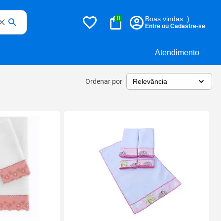
0
Boas vindas :)
Entre ou Cadastre-se
Atendimento
Ordenar por