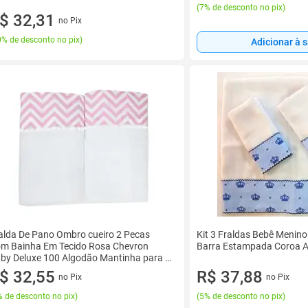
(
7% de desconto no pix
)
$ 32,31
no Pix
% de desconto no pix
)
Adicionar à 
alda De Pano Ombro cueiro 2 Pecas
Kit 3 Fraldas Bebê Menin
m Bainha Em Tecido Rosa Chevron
Barra Estampada Coroa A
by Deluxe 100 Algodão Mantinha para o
lor Enxoval Tecido Duplo
$ 32,55
R$ 37,88
no Pix
no Pix
 de desconto no pix
)
(
5% de desconto no pix
)