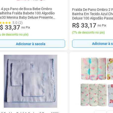
t 4 pçs Pano de Boca Bebe Ombro
Fralda De Pano Ombro 2 
alhinha Fralda Babete 100 Algodão
Bainha Em Tecido Azul C
x30 Menina Baby Deluxe Presente
Deluxe 100 Algodão Pass
ternidade Macia Resistente
protege o bebe contra o ve
5.0 (2)
R$ 33,17
no Pix
$ 33,37
Duplo
no Pix
(
7% de desconto no pix
)
 de desconto no pix
)
Adicionar à 
Adicionar à sacola