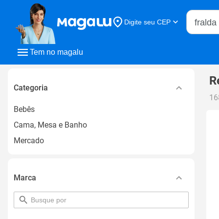
Buscar n
Digite seu CEP
Buscar
Tem no magalu
R
Categoria
16
Bebês
Cama, Mesa e Banho
Mercado
Marca
pesquisar
por
filtro