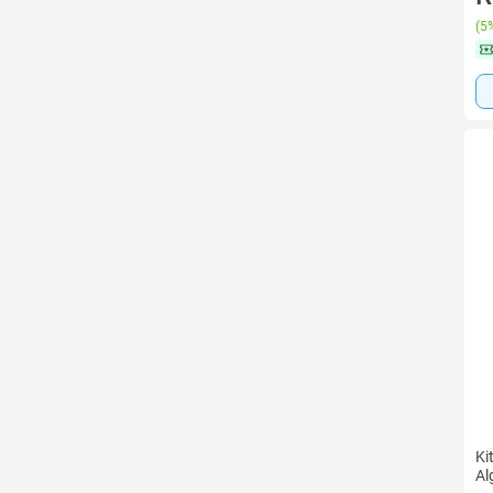
(
5%
Ki
Al