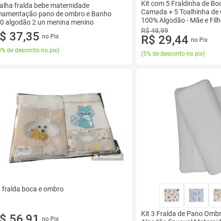
Kit com 5 Fraldinha de Bo
alha fralda bebe maternidade
Camada + 5 Toalhinha de
amentação pano de ombro e Banho
100% Algodão - Mãe e Fil
0 algodão 2 un menina menino
R$ 48,99
$ 37,35
no Pix
R$ 29,44
no Pix
% de desconto no pix
)
(
5% de desconto no pix
)
t fralda boca e ombro
Kit 3 Fralda de Pano Omb
$ 56,91
no Pix