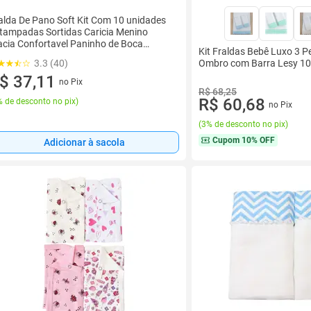
alda De Pano Soft Kit Com 10 unidades
tampadas Sortidas Caricia Menino
cia Confortavel Paninho de Boca
Kit Fraldas Bebê Luxo 3 P
bro Presente Natal
Ombro com Barra Lesy 10
3.3 (40)
$ 37,11
no Pix
R$ 68,25
R$ 60,68
 de desconto no pix
)
no Pix
(
3% de desconto no pix
)
Cupom
10% OFF
Adicionar à sacola