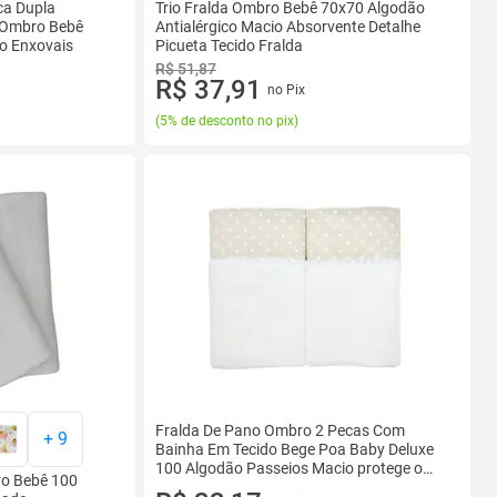
ca Dupla
Trio Fralda Ombro Bebê 70x70 Algodão
 Ombro Bebê
Antialérgico Macio Absorvente Detalhe
ho Enxovais
Picueta Tecido Fralda
R$ 51,87
R$ 37,91
no Pix
(
5% de desconto no pix
)
Fralda De Pano Ombro 2 Pecas Com
+
9
Bainha Em Tecido Bege Poa Baby Deluxe
100 Algodão Passeios Macio protege o
ro Bebê 100
bebe contra o vento e sol Tecido Duplo