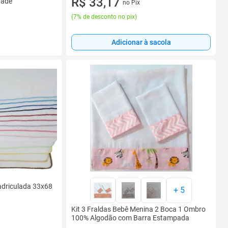
R$ 33,17
dade
no Pix
(
7% de desconto no pix
)
Adicionar à sacola
adriculada 33x68
+
5
Kit 3 Fraldas Bebê Menina 2 Boca 1 Ombro
100% Algodão com Barra Estampada