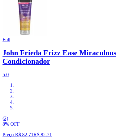
Full
John Frieda Frizz Ease Miraculous
Condicionador
5.0
(2)
8% OFF
Preço R$ 82,71
R$
82
,
71