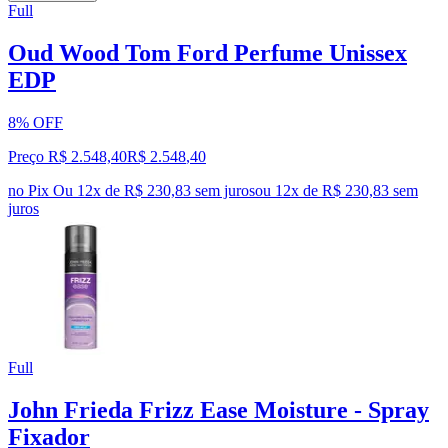
Full
Oud Wood Tom Ford Perfume Unissex
EDP
8% OFF
Preço R$ 2.548,40
R$
2.548
,
40
no Pix
Ou 12x de R$ 230,83 sem juros
ou
12
x de
R$ 230,83
sem
juros
Full
John Frieda Frizz Ease Moisture - Spray
Fixador