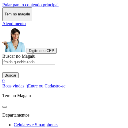
Pular para o conteudo principal
Tem no magalu
Atendimento
Digite seu CEP
Buscar no Magalu
Buscar
0
Boas vindas :)
Entre ou Cadastre-se
Tem no Magalu
Departamentos
Celulares e Smartphones