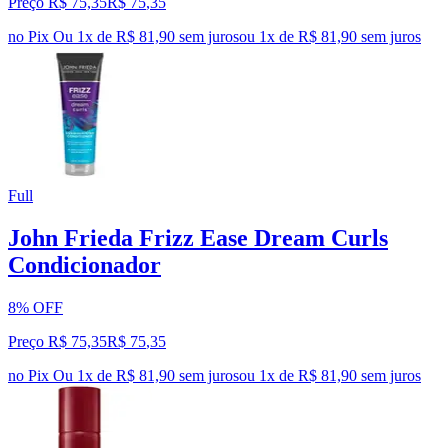
Preço R$ 75,35
R$
75
,
35
no Pix
Ou 1x de R$ 81,90 sem juros
ou
1
x de
R$ 81,90
sem juros
Full
John Frieda Frizz Ease Dream Curls
Condicionador
8% OFF
Preço R$ 75,35
R$
75
,
35
no Pix
Ou 1x de R$ 81,90 sem juros
ou
1
x de
R$ 81,90
sem juros