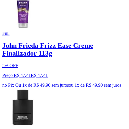
Full
John Frieda Frizz Ease Creme
Finalizador 113g
5% OFF
Preço R$ 47,41
R$
47
,
41
no Pix
Ou 1x de R$ 49,90 sem juros
ou
1
x de
R$ 49,90
sem juros