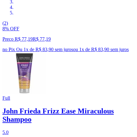
(2)
8% OFF
Preço R$ 77,19
R$
77
,
19
no Pix
Ou 1x de R$ 83,90 sem juros
ou
1
x de
R$ 83,90
sem juros
Full
John Frieda Frizz Ease Miraculous
Shampoo
5.0