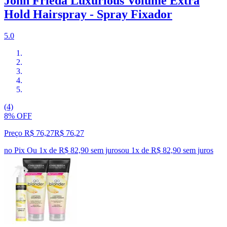
John Frieda Luxurious Volume Extra
Hold Hairspray - Spray Fixador
5.0
(4)
8% OFF
Preço R$ 76,27
R$
76
,
27
no Pix
Ou 1x de R$ 82,90 sem juros
ou
1
x de
R$ 82,90
sem juros