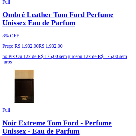
Full
Ombré Leather Tom Ford Perfume
Unissex Eau de Parfum
8% OFF
Preço R$ 1.932,00
R$
1.932
,
00
no Pix
Ou 12x de R$ 175,00 sem juros
ou
12
x de
R$ 175,00
sem
juros
Full
Noir Extreme Tom Ford - Perfume
Unissex - Eau de Parfum