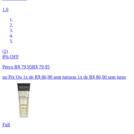
1.0
(2)
8% OFF
Preço R$ 79,95
R$
79
,
95
no Pix
Ou 1x de R$ 86,90 sem juros
ou
1
x de
R$ 86,90
sem juros
Full