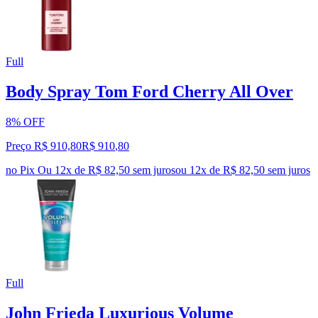
Full
Body Spray Tom Ford Cherry All Over
8% OFF
Preço R$ 910,80
R$
910
,
80
no Pix
Ou 12x de R$ 82,50 sem juros
ou
12
x de
R$ 82,50
sem juros
Full
John Frieda Luxurious Volume