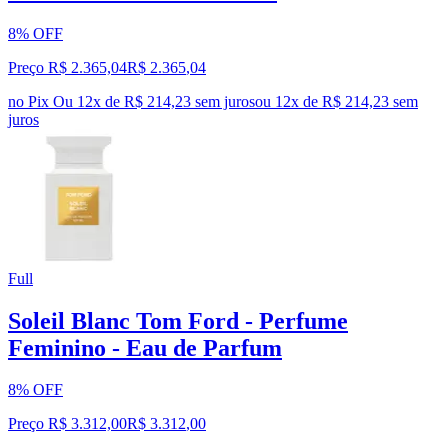
8% OFF
Preço R$ 2.365,04
R$
2.365
,
04
no Pix
Ou 12x de R$ 214,23 sem juros
ou
12
x de
R$ 214,23
sem
juros
Full
Soleil Blanc Tom Ford - Perfume
Feminino - Eau de Parfum
8% OFF
Preço R$ 3.312,00
R$
3.312
,
00