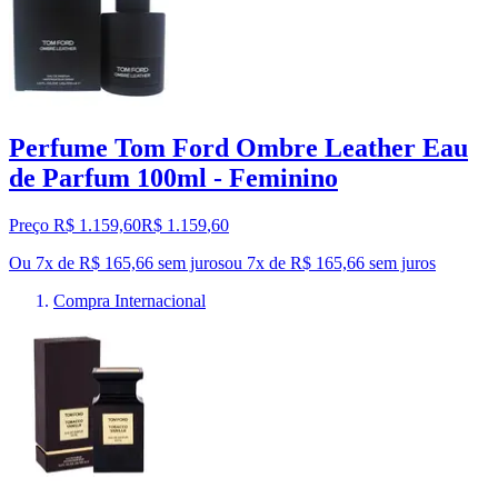
Perfume Tom Ford Ombre Leather Eau
de Parfum 100ml - Feminino
Preço R$ 1.159,60
R$
1.159
,
60
Ou 7x de R$ 165,66 sem juros
ou
7
x de
R$ 165,66
sem juros
Compra Internacional