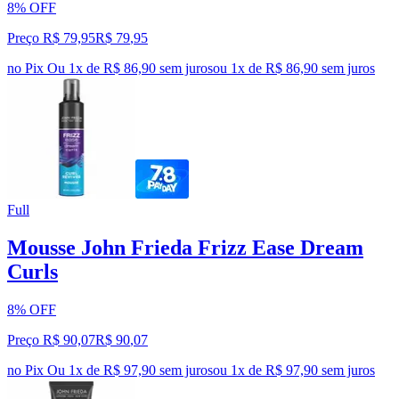
8% OFF
Preço R$ 79,95
R$
79
,
95
no Pix
Ou 1x de R$ 86,90 sem juros
ou
1
x de
R$ 86,90
sem juros
Full
Mousse John Frieda Frizz Ease Dream
Curls
8% OFF
Preço R$ 90,07
R$
90
,
07
no Pix
Ou 1x de R$ 97,90 sem juros
ou
1
x de
R$ 97,90
sem juros