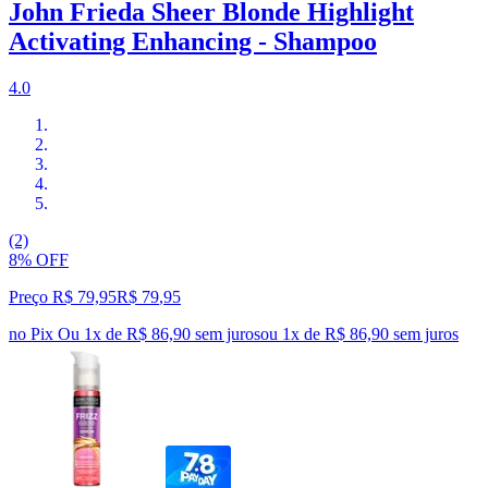
John Frieda Sheer Blonde Highlight
Activating Enhancing - Shampoo
4.0
(2)
8% OFF
Preço R$ 79,95
R$
79
,
95
no Pix
Ou 1x de R$ 86,90 sem juros
ou
1
x de
R$ 86,90
sem juros