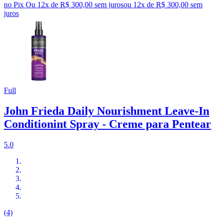
no Pix
Ou 12x de R$ 300,00 sem juros
ou
12
x de
R$ 300,00
sem
juros
Full
John Frieda Daily Nourishment Leave-In
Conditionint Spray - Creme para Pentear
5.0
(4)