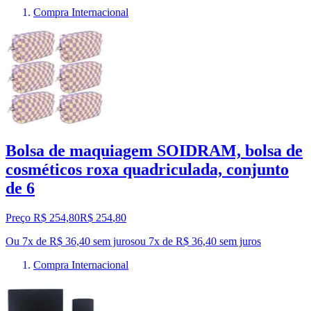
Compra Internacional
Bolsa de maquiagem SOIDRAM, bolsa de
cosméticos roxa quadriculada, conjunto
de 6
Preço R$ 254,80
R$
254
,
80
Ou 7x de R$ 36,40 sem juros
ou
7
x de
R$ 36,40
sem juros
Compra Internacional