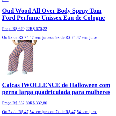
Oud Wood All Over Body Spray Tom
Ford Perfume Unissex Eau de Cologne
Preço R$ 670,22
R$
670
,
22
Ou 9x de R$ 74,47 sem juros
ou
9
x de
R$ 74,47
sem juros
Calças IWOLLENCE de Halloween com
perna larga quadriculada para mulheres
Preço R$ 332,80
R$
332
,
80
Ou 7x de R$ 47,54 sem juros
ou
7
x de
R$ 47,54
sem juros