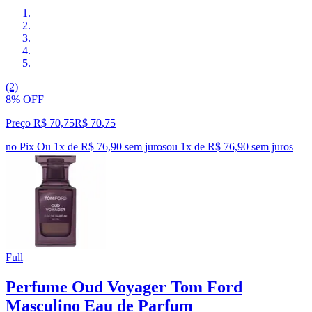
(2)
8% OFF
Preço R$ 70,75
R$
70
,
75
no Pix
Ou 1x de R$ 76,90 sem juros
ou
1
x de
R$ 76,90
sem juros
Full
Perfume Oud Voyager Tom Ford
Masculino Eau de Parfum