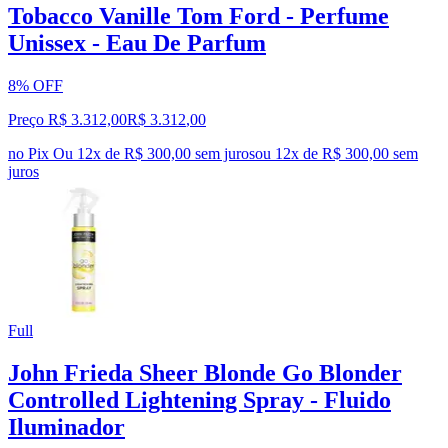
Tobacco Vanille Tom Ford - Perfume
Unissex - Eau De Parfum
8% OFF
Preço R$ 3.312,00
R$
3.312
,
00
no Pix
Ou 12x de R$ 300,00 sem juros
ou
12
x de
R$ 300,00
sem
juros
Full
John Frieda Sheer Blonde Go Blonder
Controlled Lightening Spray - Fluido
Iluminador