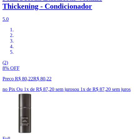
Thickening - Condicionador
5.0
(2)
8% OFF
Preço R$ 80,22
R$
80
,
22
no Pix
Ou 1x de R$ 87,20 sem juros
ou
1
x de
R$ 87,20
sem juros
Full