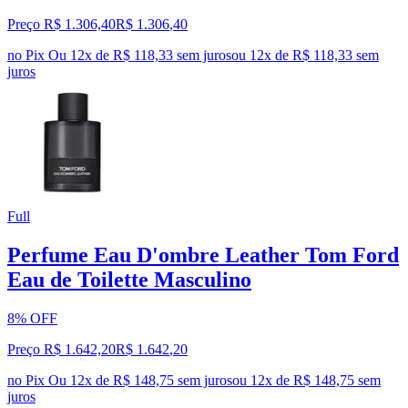
Preço R$ 1.306,40
R$
1.306
,
40
no Pix
Ou 12x de R$ 118,33 sem juros
ou
12
x de
R$ 118,33
sem
juros
Full
Perfume Eau D'ombre Leather Tom Ford
Eau de Toilette Masculino
8% OFF
Preço R$ 1.642,20
R$
1.642
,
20
no Pix
Ou 12x de R$ 148,75 sem juros
ou
12
x de
R$ 148,75
sem
juros