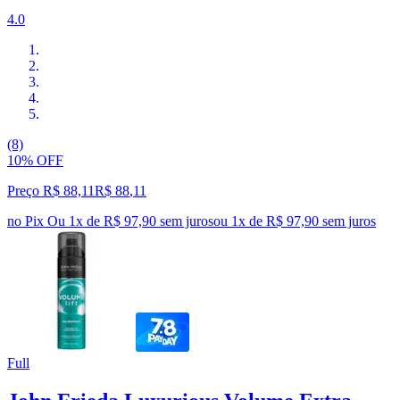
4.0
(8)
10% OFF
Preço R$ 88,11
R$
88
,
11
no Pix
Ou 1x de R$ 97,90 sem juros
ou
1
x de
R$ 97,90
sem juros
Full