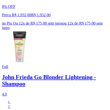
8% OFF
Preço R$ 1.932,00
R$
1.932
,
00
no Pix
Ou 12x de R$ 175,00 sem juros
ou
12
x de
R$ 175,00
sem
juros
Full
John Frieda Go Blonder Lightening -
Shampoo
4.0