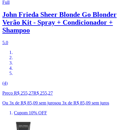
Full
John Frieda Sheer Blonde Go Blonder
Verão Kit - Spray + Condicionador +
Shampoo
5.0
(4)
Preço R$ 255,27
R$
255
,
27
Ou 3x de R$ 85,09 sem juros
ou
3
x de
R$ 85,09
sem juros
Cupom 10% OFF