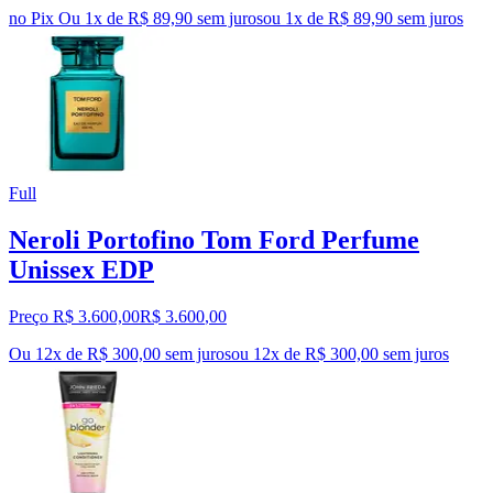
no Pix
Ou 1x de R$ 89,90 sem juros
ou
1
x de
R$ 89,90
sem juros
Full
Neroli Portofino Tom Ford Perfume
Unissex EDP
Preço R$ 3.600,00
R$
3.600
,
00
Ou 12x de R$ 300,00 sem juros
ou
12
x de
R$ 300,00
sem juros