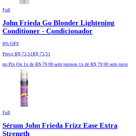
Full
John Frieda Go Blonder Lightening
Conditioner - Condicionador
8% OFF
Preço R$ 73,51
R$
73
,
51
no Pix
Ou 1x de R$ 79,90 sem juros
ou
1
x de
R$ 79,90
sem juros
Full
Sérum John Frieda Frizz Ease Extra
Strength