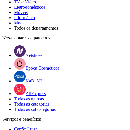
TV e Vídeo
Eletrodomésticos
Móveis
Informática
Moda
Todos os departamentos
Nossas marcas e parceiros
Netshoes
Epoca Cosméticos
KaBuM!
AliExpress
Todas as marcas
Todas as categorias
Todas as subcategorias
Serviços e benefícios
Cartão Luiza