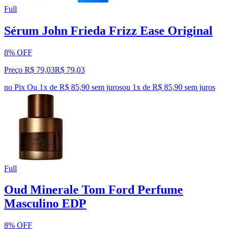
Full
Sérum John Frieda Frizz Ease Original
8% OFF
Preço R$ 79,03
R$
79
,
03
no Pix
Ou 1x de R$ 85,90 sem juros
ou
1
x de
R$ 85,90
sem juros
Full
Oud Minerale Tom Ford Perfume
Masculino EDP
8% OFF