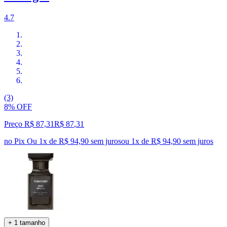
4.7
(3)
8% OFF
Preço R$ 87,31
R$
87
,
31
no Pix
Ou 1x de R$ 94,90 sem juros
ou
1
x de
R$ 94,90
sem juros
+ 1 tamanho