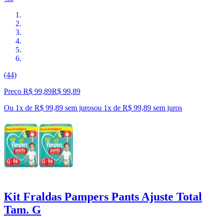
(44)
Preço R$ 99,89
R$
99
,
89
Ou 1x de R$ 99,89 sem juros
ou
1
x de
R$ 99,89
sem juros
Kit Fraldas Pampers Pants Ajuste Total
Tam. G