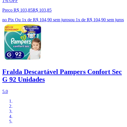
1% OFF
Preço R$ 103,85
R$
103
,
85
no Pix
Ou 1x de R$ 104,90 sem juros
ou
1
x de
R$ 104,90
sem juros
Fralda Descartável Pampers Confort Sec
G 92 Unidades
5.0