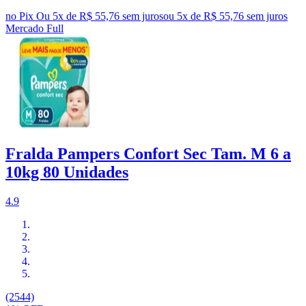
no Pix
Ou 5x de R$ 55,76 sem juros
ou
5
x de
R$ 55,76
sem juros
Mercado Full
Fralda Pampers Confort Sec Tam. M 6 a
10kg 80 Unidades
4.9
(2544)