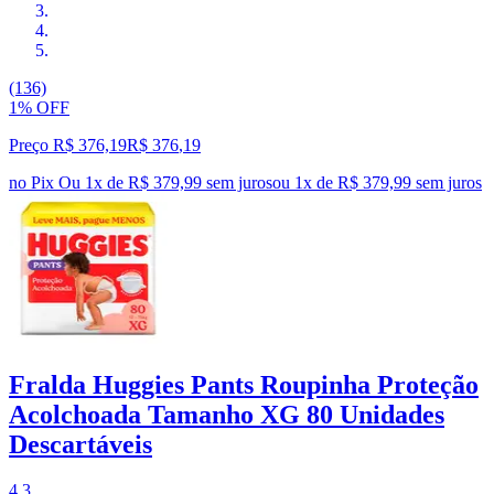
(136)
1% OFF
Preço R$ 376,19
R$
376
,
19
no Pix
Ou 1x de R$ 379,99 sem juros
ou
1
x de
R$ 379,99
sem juros
Fralda Huggies Pants Roupinha Proteção
Acolchoada Tamanho XG 80 Unidades
Descartáveis
4.3