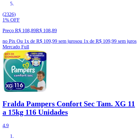
(2326)
1% OFF
Preço R$ 108,89
R$
108
,
89
no Pix
Ou 1x de R$ 109,99 sem juros
ou
1
x de
R$ 109,99
sem juros
Mercado Full
Fralda Pampers Confort Sec Tam. XG 11
a 15kg 116 Unidades
4.9