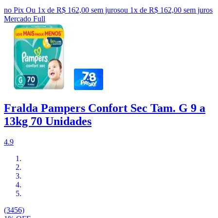
no Pix
Ou 1x de R$ 162,00 sem juros
ou
1
x de
R$ 162,00
sem juros
Mercado Full
Fralda Pampers Confort Sec Tam. G 9 a
13kg 70 Unidades
4.9
(3456)