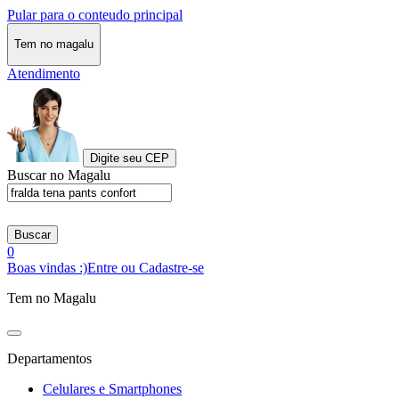
Pular para o conteudo principal
Tem no magalu
Atendimento
Digite seu CEP
Buscar no Magalu
Buscar
0
Boas vindas :)
Entre ou Cadastre-se
Tem no Magalu
Departamentos
Celulares e Smartphones