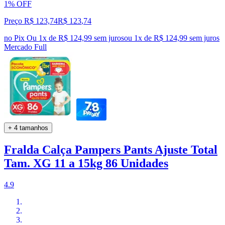
1% OFF
Preço R$ 123,74
R$
123
,
74
no Pix
Ou 1x de R$ 124,99 sem juros
ou
1
x de
R$ 124,99
sem juros
Mercado Full
+ 4 tamanhos
Fralda Calça Pampers Pants Ajuste Total
Tam. XG 11 a 15kg 86 Unidades
4.9