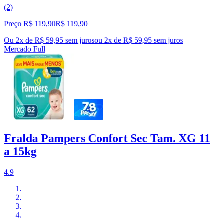
(2)
Preço R$ 119,90
R$
119
,
90
Ou 2x de R$ 59,95 sem juros
ou
2
x de
R$ 59,95
sem juros
Mercado Full
Fralda Pampers Confort Sec Tam. XG 11
a 15kg
4.9