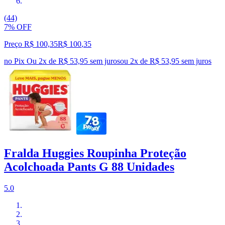
(44)
7% OFF
Preço R$ 100,35
R$
100
,
35
no Pix
Ou 2x de R$ 53,95 sem juros
ou
2
x de
R$ 53,95
sem juros
Fralda Huggies Roupinha Proteção
Acolchoada Pants G 88 Unidades
5.0