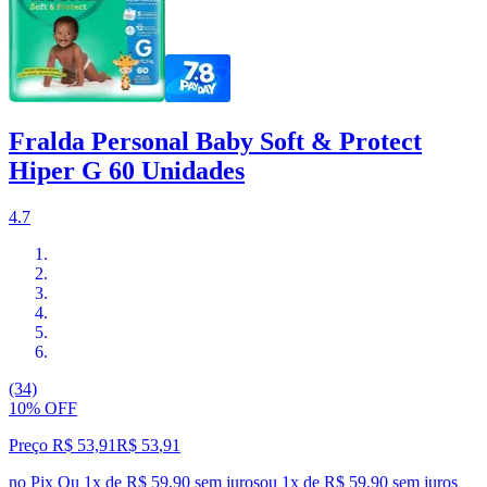
Fralda Personal Baby Soft & Protect
Hiper G 60 Unidades
4.7
(34)
10% OFF
Preço R$ 53,91
R$
53
,
91
no Pix
Ou 1x de R$ 59,90 sem juros
ou
1
x de
R$ 59,90
sem juros