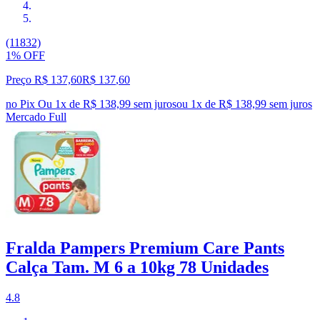
(11832)
1% OFF
Preço R$ 137,60
R$
137
,
60
no Pix
Ou 1x de R$ 138,99 sem juros
ou
1
x de
R$ 138,99
sem juros
Mercado Full
Fralda Pampers Premium Care Pants
Calça Tam. M 6 a 10kg 78 Unidades
4.8