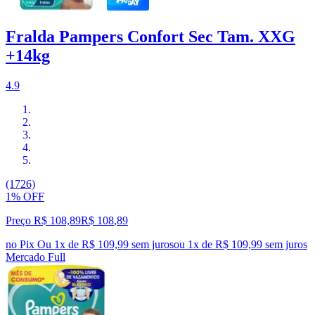
Fralda Pampers Confort Sec Tam. XXG
+14kg
4.9
(1726)
1% OFF
Preço R$ 108,89
R$
108
,
89
no Pix
Ou 1x de R$ 109,99 sem juros
ou
1
x de
R$ 109,99
sem juros
Mercado Full