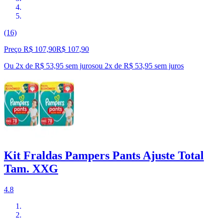
(16)
Preço R$ 107,90
R$
107
,
90
Ou 2x de R$ 53,95 sem juros
ou
2
x de
R$ 53,95
sem juros
Kit Fraldas Pampers Pants Ajuste Total
Tam. XXG
4.8