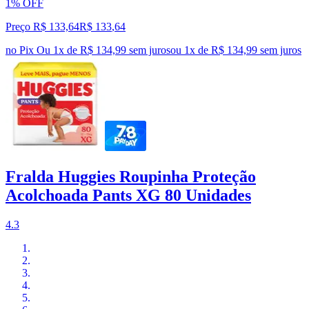
1% OFF
Preço R$ 133,64
R$
133
,
64
no Pix
Ou 1x de R$ 134,99 sem juros
ou
1
x de
R$ 134,99
sem juros
Fralda Huggies Roupinha Proteção
Acolchoada Pants XG 80 Unidades
4.3