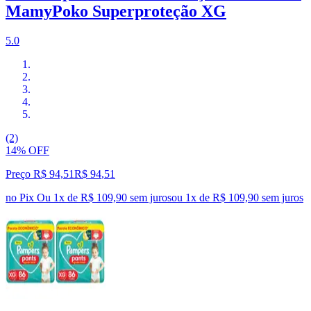
MamyPoko Superproteção XG
5.0
(2)
14% OFF
Preço R$ 94,51
R$
94
,
51
no Pix
Ou 1x de R$ 109,90 sem juros
ou
1
x de
R$ 109,90
sem juros