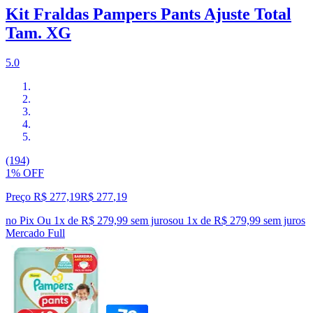
Kit Fraldas Pampers Pants Ajuste Total
Tam. XG
5.0
(194)
1% OFF
Preço R$ 277,19
R$
277
,
19
no Pix
Ou 1x de R$ 279,99 sem juros
ou
1
x de
R$ 279,99
sem juros
Mercado Full