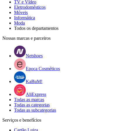
TV e Vídeo
Eletrodomésticos
Móveis
Informática
Moda
Todos os departamentos
Nossas marcas e parceiros
Netshoes
Epoca Cosméticos
KaBuM!
AliExpress
Todas as marcas
Todas as categorias
Todas as subcategorias
Serviços e benefícios
Cartão Luiza