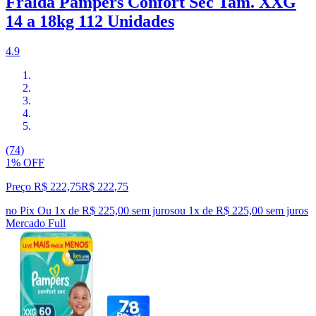
Fralda Pampers Confort Sec Tam. XXG
14 a 18kg 112 Unidades
4.9
(74)
1% OFF
Preço R$ 222,75
R$
222
,
75
no Pix
Ou 1x de R$ 225,00 sem juros
ou
1
x de
R$ 225,00
sem juros
Mercado Full