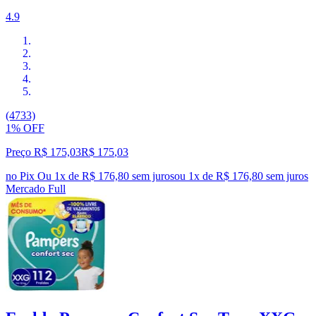
4.9
(4733)
1% OFF
Preço R$ 175,03
R$
175
,
03
no Pix
Ou 1x de R$ 176,80 sem juros
ou
1
x de
R$ 176,80
sem juros
Mercado Full