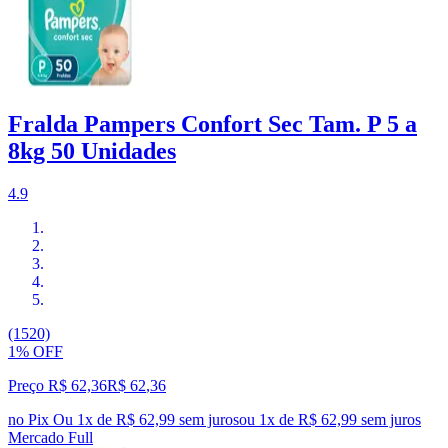
Fralda Pampers Confort Sec Tam. P 5 a
8kg 50 Unidades
4.9
(1520)
1% OFF
Preço R$ 62,36
R$
62
,
36
no Pix
Ou 1x de R$ 62,99 sem juros
ou
1
x de
R$ 62,99
sem juros
Mercado Full