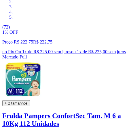
(72)
1% OFF
Preço R$ 222,75
R$
222
,
75
no Pix
Ou 1x de R$ 225,00 sem juros
ou
1
x de
R$ 225,00
sem juros
Mercado Full
+ 2 tamanhos
Fralda Pampers ConfortSec Tam. M 6 a
10Kg 112 Unidades