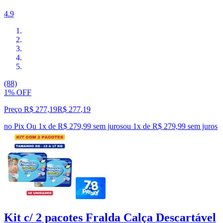
4.9
(88)
1% OFF
Preço R$ 277,19
R$
277
,
19
no Pix
Ou 1x de R$ 279,99 sem juros
ou
1
x de
R$ 279,99
sem juros
Kit c/ 2 pacotes Fralda Calça Descartável