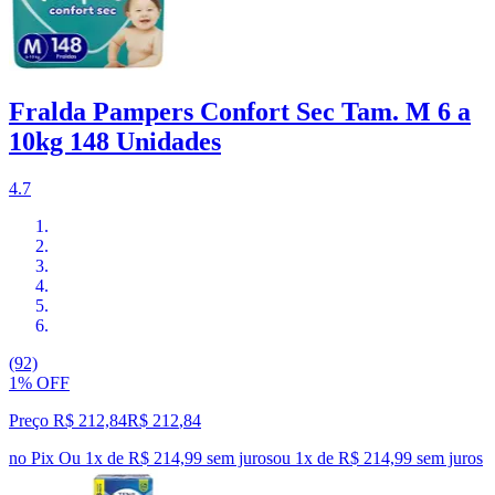
Fralda Pampers Confort Sec Tam. M 6 a
10kg 148 Unidades
4.7
(92)
1% OFF
Preço R$ 212,84
R$
212
,
84
no Pix
Ou 1x de R$ 214,99 sem juros
ou
1
x de
R$ 214,99
sem juros