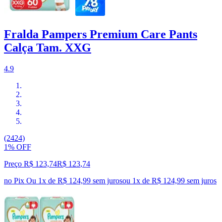
Fralda Pampers Premium Care Pants
Calça Tam. XXG
4.9
(2424)
1% OFF
Preço R$ 123,74
R$
123
,
74
no Pix
Ou 1x de R$ 124,99 sem juros
ou
1
x de
R$ 124,99
sem juros