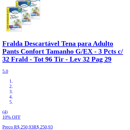
Fralda Descartável Tena para Adulto
Pants Confort Tamanho G/EX - 3 Pcts c/
32 Frald - Tot 96 Tir - Lev 32 Pag 29
5.0
(4)
10% OFF
Preço R$ 250,93
R$
250
,
93