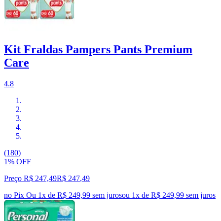
Kit Fraldas Pampers Pants Premium
Care
4.8
(180)
1% OFF
Preço R$ 247,49
R$
247
,
49
no Pix
Ou 1x de R$ 249,99 sem juros
ou
1
x de
R$ 249,99
sem juros