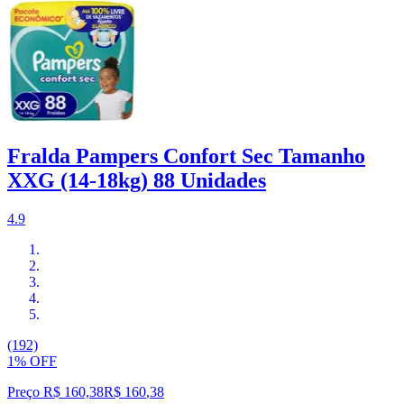
Fralda Pampers Confort Sec Tamanho
XXG (14-18kg) 88 Unidades
4.9
(192)
1% OFF
Preço R$ 160,38
R$
160
,
38