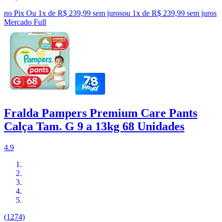
no Pix
Ou 1x de R$ 239,99 sem juros
ou
1
x de
R$ 239,99
sem juros
Mercado Full
Fralda Pampers Premium Care Pants
Calça Tam. G 9 a 13kg 68 Unidades
4.9
(1274)