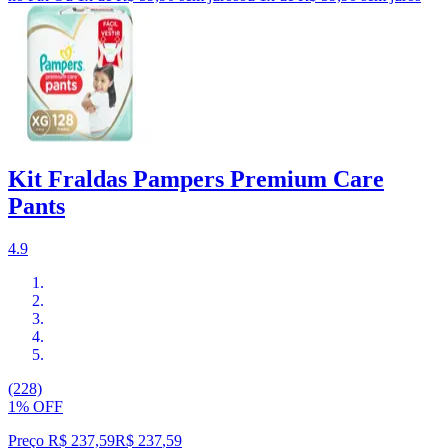
Kit Fraldas Pampers Premium Care
Pants
4.9
(228)
1% OFF
Preço R$ 237,59
R$
237
,
59