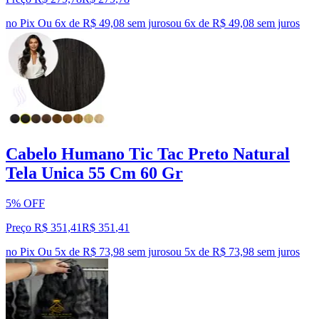
no Pix
Ou 6x de R$ 49,08 sem juros
ou
6
x de
R$ 49,08
sem juros
Cabelo Humano Tic Tac Preto Natural
Tela Unica 55 Cm 60 Gr
5% OFF
Preço R$ 351,41
R$
351
,
41
no Pix
Ou 5x de R$ 73,98 sem juros
ou
5
x de
R$ 73,98
sem juros