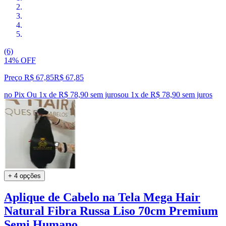
(6)
14% OFF
Preço R$ 67,85
R$
67
,
85
no Pix
Ou 1x de R$ 78,90 sem juros
ou
1
x de
R$ 78,90
sem juros
+ 4 opções
Aplique de Cabelo na Tela Mega Hair
Natural Fibra Russa Liso 70cm Premium
Semi Humano