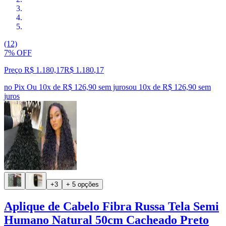
(12)
7% OFF
Preço R$ 1.180,17
R$
1.180
,
17
no Pix
Ou 10x de R$ 126,90 sem juros
ou
10
x de
R$ 126,90
sem
juros
+3
+ 5 opções
Aplique de Cabelo Fibra Russa Tela Semi
Humano Natural 50cm Cacheado Preto