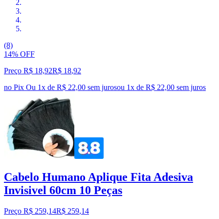
(8)
14% OFF
Preço R$ 18,92
R$
18
,
92
no Pix
Ou 1x de R$ 22,00 sem juros
ou
1
x de
R$ 22,00
sem juros
Cabelo Humano Aplique Fita Adesiva
Invisivel 60cm 10 Peças
Preço R$ 259,14
R$
259
,
14