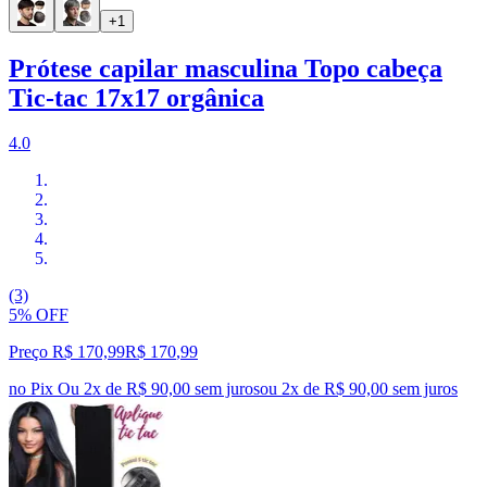
+1
Prótese capilar masculina Topo cabeça
Tic-tac 17x17 orgânica
4.0
(3)
5% OFF
Preço R$ 170,99
R$
170
,
99
no Pix
Ou 2x de R$ 90,00 sem juros
ou
2
x de
R$ 90,00
sem juros