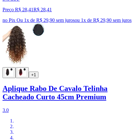
Preço R$ 28,41
R$
28
,
41
no Pix
Ou 1x de R$ 29,90 sem juros
ou
1
x de
R$ 29,90
sem juros
+1
Aplique Rabo De Cavalo Telinha
Cacheado Curto 45cm Premium
3.0