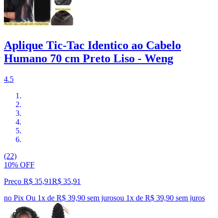
Aplique Tic-Tac Identico ao Cabelo
Humano 70 cm Preto Liso - Weng
4.5
(22)
10% OFF
Preço R$ 35,91
R$
35
,
91
no Pix
Ou 1x de R$ 39,90 sem juros
ou
1
x de
R$ 39,90
sem juros