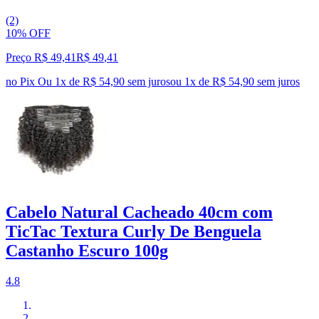
(2)
10% OFF
Preço R$ 49,41
R$
49
,
41
no Pix
Ou 1x de R$ 54,90 sem juros
ou
1
x de
R$ 54,90
sem juros
Cabelo Natural Cacheado 40cm com
TicTac Textura Curly De Benguela
Castanho Escuro 100g
4.8