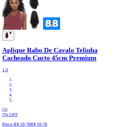
Aplique Rabo De Cavalo Telinha
Cacheado Curto 45cm Premium
1.0
(3)
5% OFF
Preço R$ 59,78
R$
59
,
78