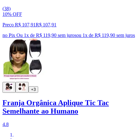
(38)
10% OFF
Preço R$ 107,91
R$
107
,
91
no Pix
Ou 1x de R$ 119,90 sem juros
ou
1
x de
R$ 119,90
sem juros
+3
Franja Orgânica Aplique Tic Tac
Semelhante ao Humano
4.8