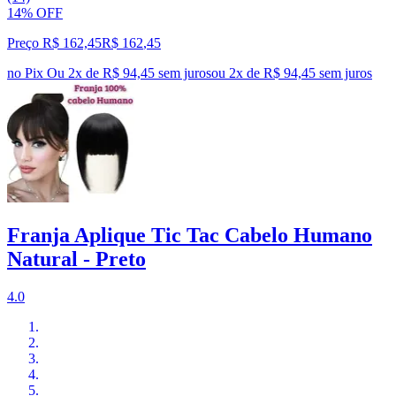
14% OFF
Preço R$ 162,45
R$
162
,
45
no Pix
Ou 2x de R$ 94,45 sem juros
ou
2
x de
R$ 94,45
sem juros
Franja Aplique Tic Tac Cabelo Humano
Natural - Preto
4.0