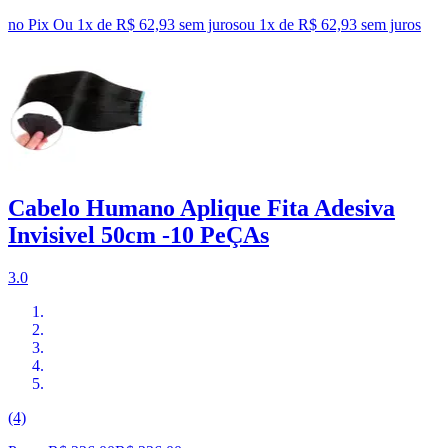
no Pix
Ou 1x de R$ 62,93 sem juros
ou
1
x de
R$ 62,93
sem juros
Cabelo Humano Aplique Fita Adesiva
Invisivel 50cm -10 PeÇAs
3.0
(4)