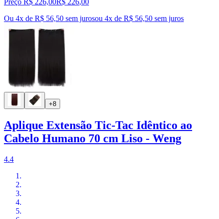
Preço R$ 226,00
R$
226
,
00
Ou 4x de R$ 56,50 sem juros
ou
4
x de
R$ 56,50
sem juros
+8
Aplique Extensão Tic-Tac Idêntico ao
Cabelo Humano 70 cm Liso - Weng
4.4