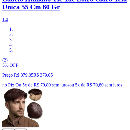
Unica 55 Cm 60 Gr
1.0
(2)
5% OFF
Preço R$ 379,05
R$
379
,
05
no Pix
Ou 5x de R$ 79,80 sem juros
ou
5
x de
R$ 79,80
sem juros