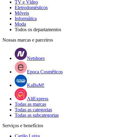
TV e Vídeo
Eletrodomésticos
Móveis
Informática
Moda
Todos os departamentos
Nossas marcas e parceiros
Netshoes
Epoca Cosméticos
KaBuM!
AliExpress
Todas as marcas
Todas as categorias
Todas as subcategorias
Serviços e benefícios
Cartão Luiza