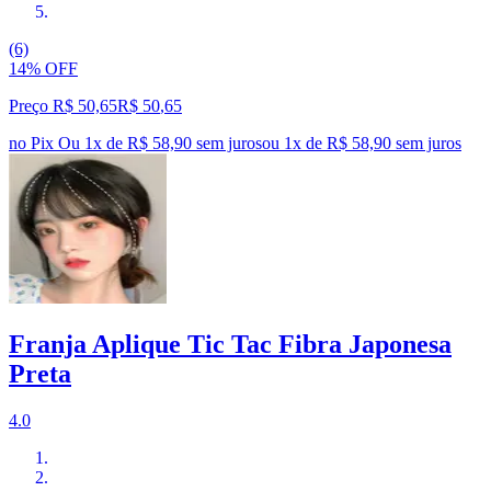
(6)
14% OFF
Preço R$ 50,65
R$
50
,
65
no Pix
Ou 1x de R$ 58,90 sem juros
ou
1
x de
R$ 58,90
sem juros
Franja Aplique Tic Tac Fibra Japonesa
Preta
4.0