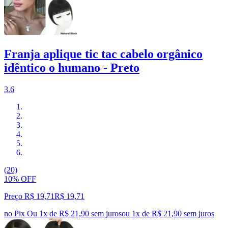
Franja aplique tic tac cabelo orgânico
idêntico o humano - Preto
3.6
(20)
10% OFF
Preço R$ 19,71
R$
19
,
71
no Pix
Ou 1x de R$ 21,90 sem juros
ou
1
x de
R$ 21,90
sem juros