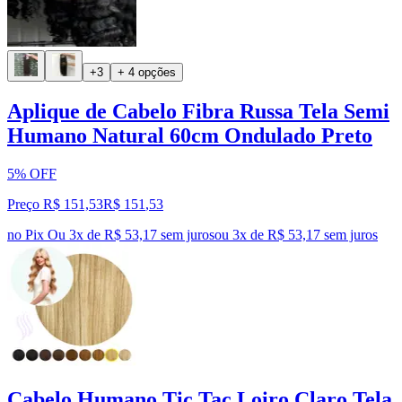
+3
+ 4 opções
Aplique de Cabelo Fibra Russa Tela Semi
Humano Natural 60cm Ondulado Preto
5% OFF
Preço R$ 151,53
R$
151
,
53
no Pix
Ou 3x de R$ 53,17 sem juros
ou
3
x de
R$ 53,17
sem juros
Cabelo Humano Tic Tac Loiro Claro Tela