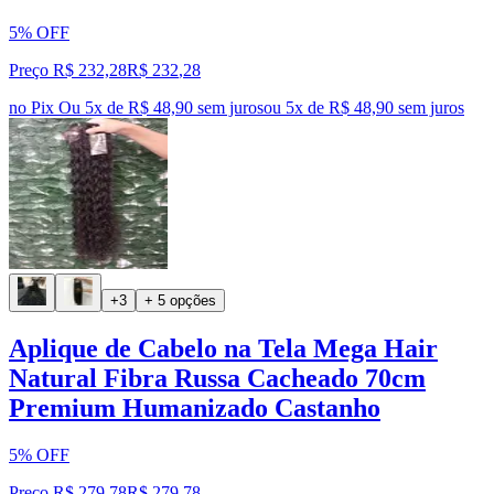
5% OFF
Preço R$ 232,28
R$
232
,
28
no Pix
Ou 5x de R$ 48,90 sem juros
ou
5
x de
R$ 48,90
sem juros
+3
+ 5 opções
Aplique de Cabelo na Tela Mega Hair
Natural Fibra Russa Cacheado 70cm
Premium Humanizado Castanho
5% OFF
Preço R$ 279,78
R$
279
,
78