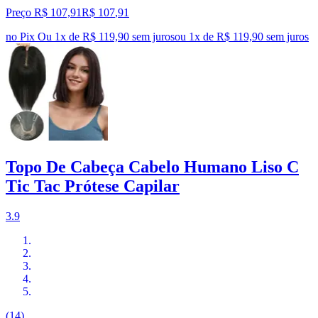
Preço R$ 107,91
R$
107
,
91
no Pix
Ou 1x de R$ 119,90 sem juros
ou
1
x de
R$ 119,90
sem juros
Topo De Cabeça Cabelo Humano Liso C
Tic Tac Prótese Capilar
3.9
(14)