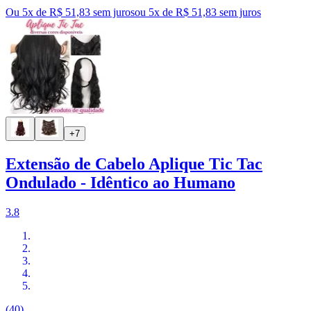
Ou 5x de R$ 51,83 sem juros
ou
5
x de
R$ 51,83
sem juros
+7
Extensão de Cabelo Aplique Tic Tac
Ondulado - Idêntico ao Humano
3.8
(40)