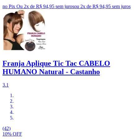
no Pix
Ou 2x de R$ 94,95 sem juros
ou
2
x de
R$ 94,95
sem juros
Franja Aplique Tic Tac CABELO
HUMANO Natural - Castanho
3.1
(42)
10% OFF