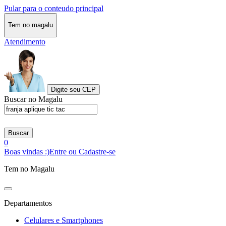
Pular para o conteudo principal
Tem no magalu
Atendimento
Digite seu CEP
Buscar no Magalu
Buscar
0
Boas vindas :)
Entre ou Cadastre-se
Tem no Magalu
Departamentos
Celulares e Smartphones