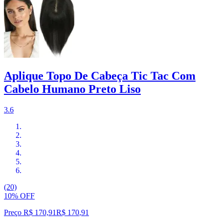
Aplique Topo De Cabeça Tic Tac Com
Cabelo Humano Preto Liso
3.6
(20)
10% OFF
Preço R$ 170,91
R$
170
,
91