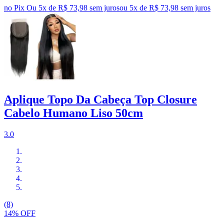
no Pix
Ou 5x de R$ 73,98 sem juros
ou
5
x de
R$ 73,98
sem juros
Aplique Topo Da Cabeça Top Closure
Cabelo Humano Liso 50cm
3.0
(8)
14% OFF