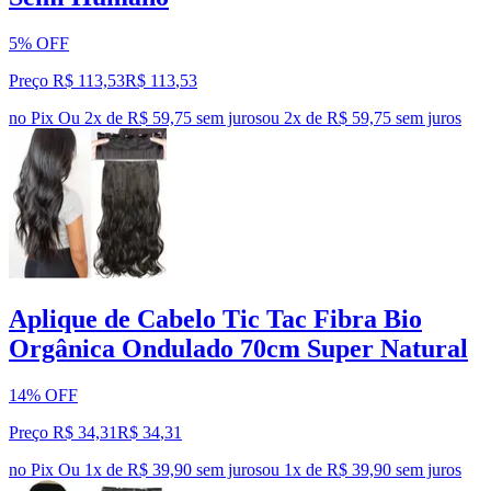
5% OFF
Preço R$ 113,53
R$
113
,
53
no Pix
Ou 2x de R$ 59,75 sem juros
ou
2
x de
R$ 59,75
sem juros
Aplique de Cabelo Tic Tac Fibra Bio
Orgânica Ondulado 70cm Super Natural
14% OFF
Preço R$ 34,31
R$
34
,
31
no Pix
Ou 1x de R$ 39,90 sem juros
ou
1
x de
R$ 39,90
sem juros