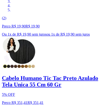
(2)
Preço R$ 19,90
R$
19
,
90
Ou 1x de R$ 19,90 sem juros
ou
1
x de
R$ 19,90
sem juros
Cabelo Humano Tic Tac Preto Azulado
Tela Unica 55 Cm 60 Gr
5% OFF
Preço R$ 351,41
R$
351
,
41