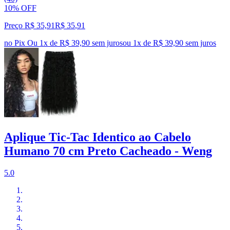
10% OFF
Preço R$ 35,91
R$
35
,
91
no Pix
Ou 1x de R$ 39,90 sem juros
ou
1
x de
R$ 39,90
sem juros
Aplique Tic-Tac Identico ao Cabelo
Humano 70 cm Preto Cacheado - Weng
5.0