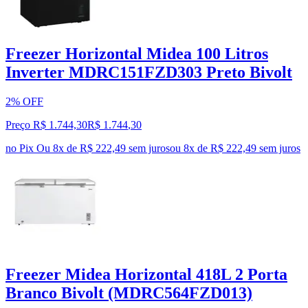
Freezer Horizontal Midea 100 Litros
Inverter MDRC151FZD303 Preto Bivolt
2% OFF
Preço R$ 1.744,30
R$
1.744
,
30
no Pix
Ou 8x de R$ 222,49 sem juros
ou
8
x de
R$ 222,49
sem juros
Freezer Midea Horizontal 418L 2 Porta
Branco Bivolt (MDRC564FZD013)