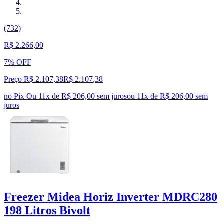
(732)
R$ 2.266,00
7% OFF
Preço R$ 2.107,38
R$
2.107
,
38
no Pix
Ou 11x de R$ 206,00 sem juros
ou
11
x de
R$ 206,00
sem
juros
Freezer Midea Horiz Inverter MDRC280
198 Litros Bivolt