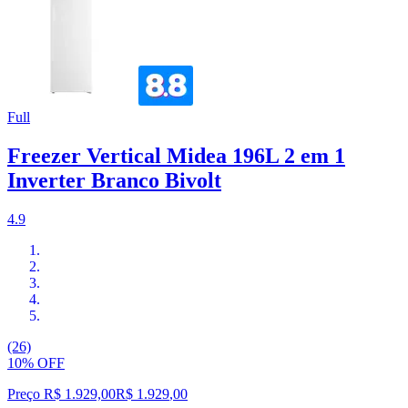
Full
Freezer Vertical Midea 196L 2 em 1
Inverter Branco Bivolt
4.9
(26)
10% OFF
Preço R$ 1.929,00
R$
1.929
,
00