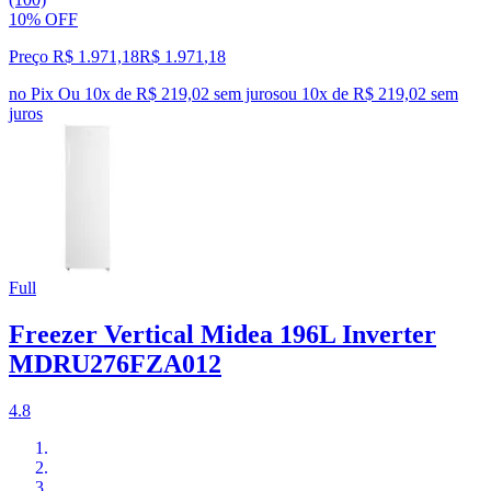
10% OFF
Preço R$ 1.971,18
R$
1.971
,
18
no Pix
Ou 10x de R$ 219,02 sem juros
ou
10
x de
R$ 219,02
sem
juros
Full
Freezer Vertical Midea 196L Inverter
MDRU276FZA012
4.8