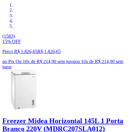
(1583)
15% OFF
Preço R$ 1.826,65
R$
1.826
,
65
no Pix
Ou 10x de R$ 214,90 sem juros
ou
10
x de
R$ 214,90
sem
juros
Freezer Midea Horizontal 145L 1 Porta
Branco 220V (MDRC207SLA012)