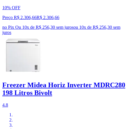
10% OFF
Preço R$ 2.306,66
R$
2.306
,
66
no Pix
Ou 10x de R$ 256,30 sem juros
ou
10
x de
R$ 256,30
sem
juros
Freezer Midea Horiz Inverter MDRC280
198 Litros Bivolt
4.8