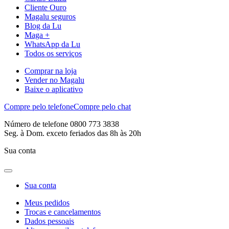
Cliente Ouro
Magalu seguros
Blog da Lu
Maga +
WhatsApp da Lu
Todos os serviços
Comprar na loja
Vender no Magalu
Baixe o aplicativo
Compre pelo telefone
Compre pelo chat
Número de telefone 0800 773 3838
Seg. à Dom. exceto feriados das 8h às 20h
Sua conta
Sua conta
Meus pedidos
Trocas e cancelamentos
Dados pessoais