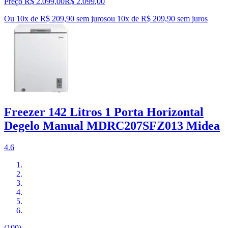
Preço R$ 2.099,00
R$
2.099
,
00
Ou 10x de R$ 209,90 sem juros
ou
10
x de
R$ 209,90
sem juros
Freezer 142 Litros 1 Porta Horizontal
Degelo Manual MDRC207SFZ013 Midea
4.6
(100)