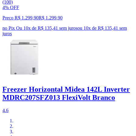
(100)
4% OFF
Preço R$ 1.299,90
R$
1.299
,
90
no Pix
Ou 10x de R$ 135,41 sem juros
ou
10
x de
R$ 135,41
sem
juros
Freezer Horizontal Midea 142L Inverter
MDRC207SFZ013 FlexiVolt Branco
4.6