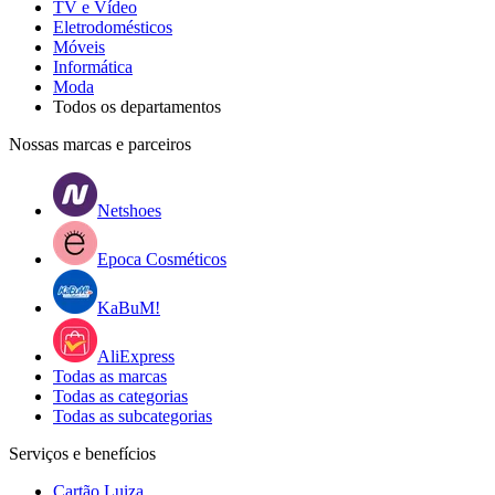
TV e Vídeo
Eletrodomésticos
Móveis
Informática
Moda
Todos os departamentos
Nossas marcas e parceiros
Netshoes
Epoca Cosméticos
KaBuM!
AliExpress
Todas as marcas
Todas as categorias
Todas as subcategorias
Serviços e benefícios
Cartão Luiza