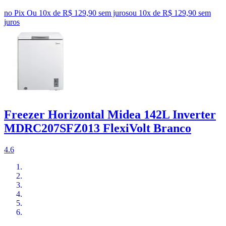
no Pix
Ou 10x de R$ 129,90 sem juros
ou
10
x de
R$ 129,90
sem
juros
Freezer Horizontal Midea 142L Inverter
MDRC207SFZ013 FlexiVolt Branco
4.6