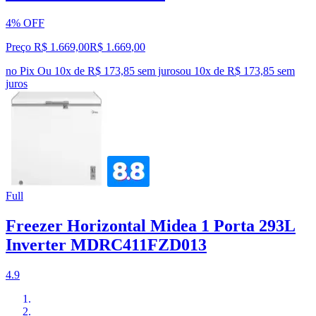
4% OFF
Preço R$ 1.669,00
R$
1.669
,
00
no Pix
Ou 10x de R$ 173,85 sem juros
ou
10
x de
R$ 173,85
sem
juros
Full
Freezer Horizontal Midea 1 Porta 293L
Inverter MDRC411FZD013
4.9