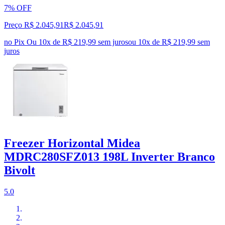
7% OFF
Preço R$ 2.045,91
R$
2.045
,
91
no Pix
Ou 10x de R$ 219,99 sem juros
ou
10
x de
R$ 219,99
sem
juros
Freezer Horizontal Midea
MDRC280SFZ013 198L Inverter Branco
Bivolt
5.0