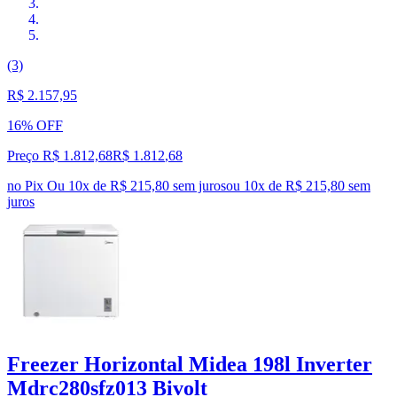
(3)
R$ 2.157,95
16% OFF
Preço R$ 1.812,68
R$
1.812
,
68
no Pix
Ou 10x de R$ 215,80 sem juros
ou
10
x de
R$ 215,80
sem
juros
Freezer Horizontal Midea 198l Inverter
Mdrc280sfz013 Bivolt