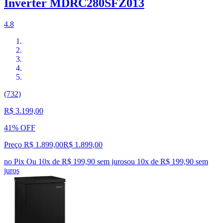
Inverter MDRC280SFZ013
4.8
(732)
R$ 3.199,00
41% OFF
Preço R$ 1.899,00
R$
1.899
,
00
no Pix
Ou 10x de R$ 199,90 sem juros
ou
10
x de
R$ 199,90
sem
juros