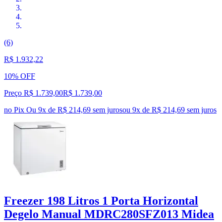
(6)
R$ 1.932,22
10% OFF
Preço R$ 1.739,00
R$
1.739
,
00
no Pix
Ou 9x de R$ 214,69 sem juros
ou
9
x de
R$ 214,69
sem juros
Freezer 198 Litros 1 Porta Horizontal
Degelo Manual MDRC280SFZ013 Midea