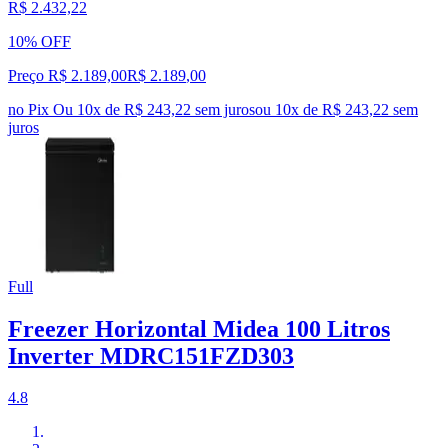
R$ 2.432,22
10% OFF
Preço R$ 2.189,00
R$
2.189
,
00
no Pix
Ou 10x de R$ 243,22 sem juros
ou
10
x de
R$ 243,22
sem
juros
Full
Freezer Horizontal Midea 100 Litros
Inverter MDRC151FZD303
4.8