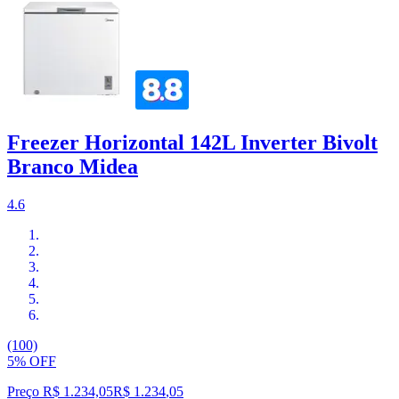
Freezer Horizontal 142L Inverter Bivolt
Branco Midea
4.6
(100)
5% OFF
Preço R$ 1.234,05
R$
1.234
,
05