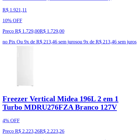
R$ 1.921,11
10% OFF
Preço R$ 1.729,00
R$
1.729
,
00
no Pix
Ou 9x de R$ 213,46 sem juros
ou
9
x de
R$ 213,46
sem juros
Freezer Vertical Midea 196L 2 em 1
Turbo MDRU276FZA Branco 127V
4% OFF
Preço R$ 2.223,26
R$
2.223
,
26