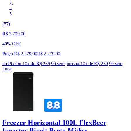
(57)
R$ 3.799,00
40% OFF
Preço R$ 2.279,00
R$
2.279
,
00
no Pix
Ou 10x de R$ 239,90 sem juros
ou
10
x de
R$ 239,90
sem
juros
Freezer Horizontal 100L FlexBeer
Inverter Bivolt Preto Midea