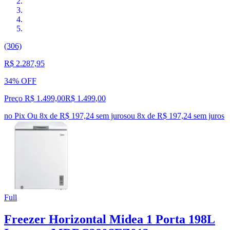
(306)
R$ 2.287,95
34% OFF
Preço R$ 1.499,00
R$
1.499
,
00
no Pix
Ou 8x de R$ 197,24 sem juros
ou
8
x de
R$ 197,24
sem juros
Full
Freezer Horizontal Midea 1 Porta 198L