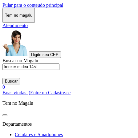
Pular para o conteudo principal
Tem no magalu
Atendimento
Digite seu CEP
Buscar no Magalu
Buscar
0
Boas vindas :)
Entre ou Cadastre-se
Tem no Magalu
Departamentos
Celulares e Smartphones