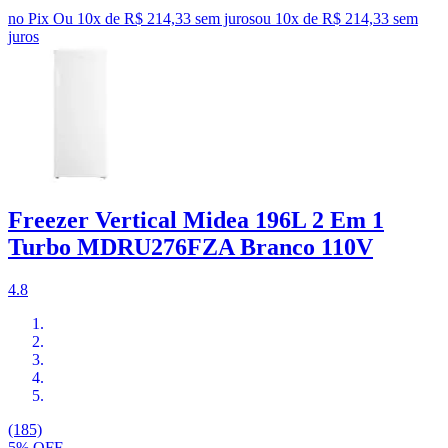
no Pix
Ou 10x de R$ 214,33 sem juros
ou
10
x de
R$ 214,33
sem
juros
Freezer Vertical Midea 196L 2 Em 1
Turbo MDRU276FZA Branco 110V
4.8
(185)
5% OFF