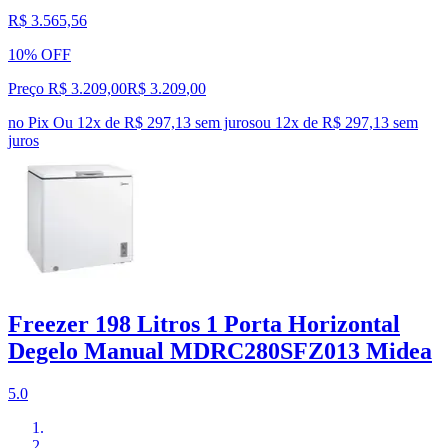
R$ 3.565,56
10% OFF
Preço R$ 3.209,00
R$
3.209
,
00
no Pix
Ou 12x de R$ 297,13 sem juros
ou
12
x de
R$ 297,13
sem
juros
Freezer 198 Litros 1 Porta Horizontal
Degelo Manual MDRC280SFZ013 Midea
5.0