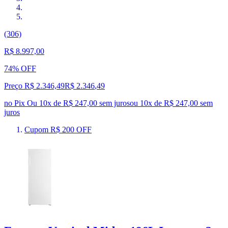
(306)
R$ 8.997,00
74% OFF
Preço R$ 2.346,49
R$
2.346
,
49
no Pix
Ou 10x de R$ 247,00 sem juros
ou
10
x de
R$ 247,00
sem
juros
Cupom R$ 200 OFF