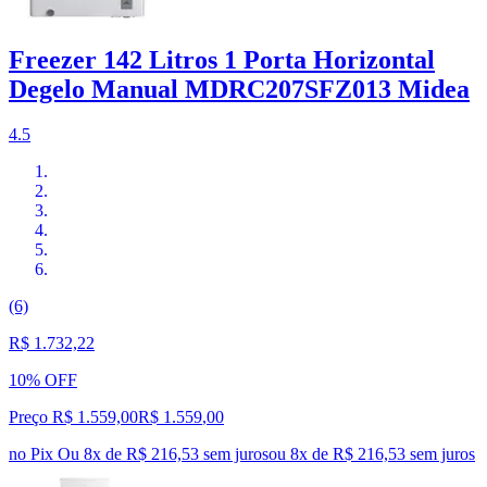
Freezer 142 Litros 1 Porta Horizontal
Degelo Manual MDRC207SFZ013 Midea
4.5
(6)
R$ 1.732,22
10% OFF
Preço R$ 1.559,00
R$
1.559
,
00
no Pix
Ou 8x de R$ 216,53 sem juros
ou
8
x de
R$ 216,53
sem juros