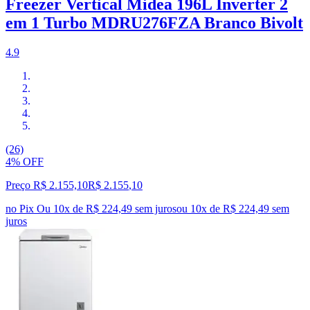
Freezer Vertical Midea 196L Inverter 2
em 1 Turbo MDRU276FZA Branco Bivolt
4.9
(26)
4% OFF
Preço R$ 2.155,10
R$
2.155
,
10
no Pix
Ou 10x de R$ 224,49 sem juros
ou
10
x de
R$ 224,49
sem
juros