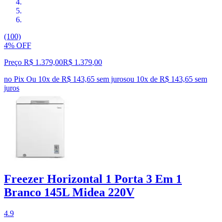
(100)
4% OFF
Preço R$ 1.379,00
R$
1.379
,
00
no Pix
Ou 10x de R$ 143,65 sem juros
ou
10
x de
R$ 143,65
sem
juros
Freezer Horizontal 1 Porta 3 Em 1
Branco 145L Midea 220V
4.9