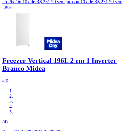
no Pix
Ou 10x de R$ 231,59 sem juros
ou
10
x de
R$ 231,59
sem
juros
Freezer Vertical 196L 2 em 1 Inverter
Branco Midea
4.0
(4)