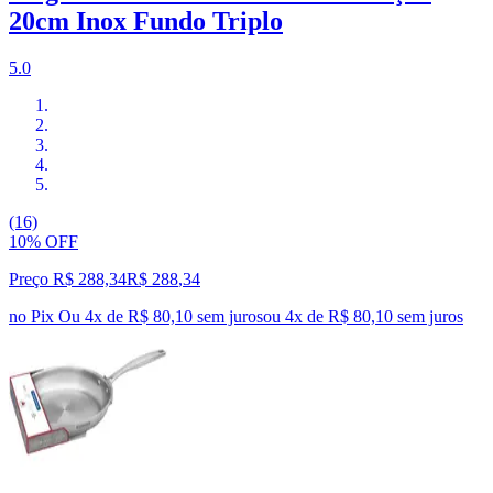
20cm Inox Fundo Triplo
5.0
(16)
10% OFF
Preço R$ 288,34
R$
288
,
34
no Pix
Ou 4x de R$ 80,10 sem juros
ou
4
x de
R$ 80,10
sem juros