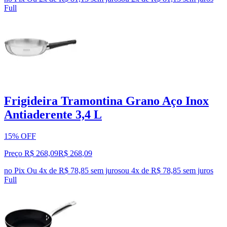
Full
Frigideira Tramontina Grano Aço Inox
Antiaderente 3,4 L
15% OFF
Preço R$ 268,09
R$
268
,
09
no Pix
Ou 4x de R$ 78,85 sem juros
ou
4
x de
R$ 78,85
sem juros
Full