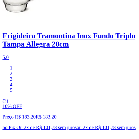
Frigideira Tramontina Inox Fundo Triplo
Tampa Allegra 20cm
5.0
(2)
10% OFF
Preço R$ 183,20
R$
183
,
20
no Pix
Ou 2x de R$ 101,78 sem juros
ou
2
x de
R$ 101,78
sem juros