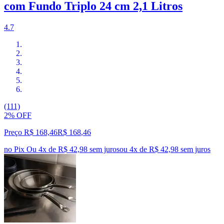
com Fundo Triplo 24 cm 2,1 Litros
4.7
(111)
2% OFF
Preço R$ 168,46
R$
168
,
46
no Pix
Ou 4x de R$ 42,98 sem juros
ou
4
x de
R$ 42,98
sem juros