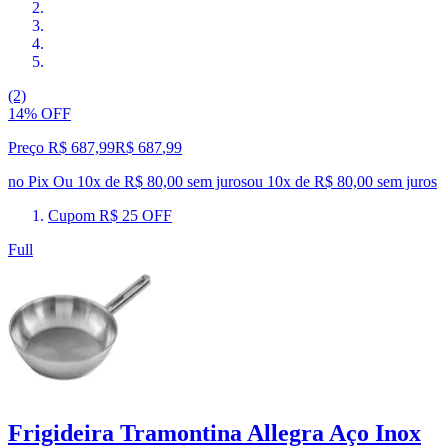
(2)
14% OFF
Preço R$ 687,99
R$
687
,
99
no Pix
Ou 10x de R$ 80,00 sem juros
ou
10
x de
R$ 80,00
sem juros
Cupom R$ 25 OFF
Full
Frigideira Tramontina Allegra Aço Inox