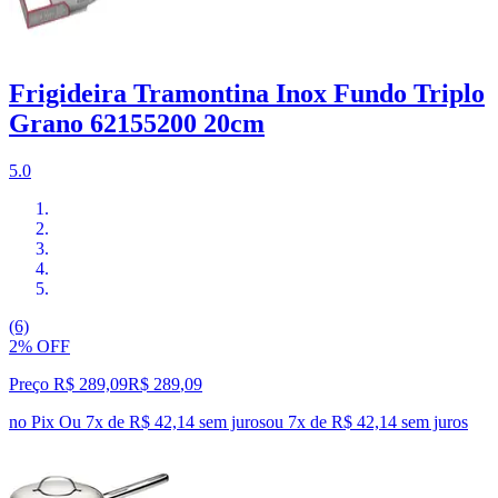
Frigideira Tramontina Inox Fundo Triplo
Grano 62155200 20cm
5.0
(6)
2% OFF
Preço R$ 289,09
R$
289
,
09
no Pix
Ou 7x de R$ 42,14 sem juros
ou
7
x de
R$ 42,14
sem juros