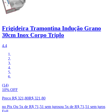
Frigideira Tramontina Indução Grano
30cm Inox Corpo Triplo
4.4
(14)
10% OFF
Preço R$ 321,80
R$
321
,
80
no Pix
Ou 5x de R$ 71,51 sem juros
ou
5
x de
R$ 71,51
sem juros
Full