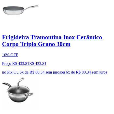
Frigideira Tramontina Inox Cerâmico
Corpo Triplo Grano 30cm
10% OFF
Preço R$ 433,81
R$
433
,
81
no Pix
Ou 6x de R$ 80,34 sem juros
ou
6
x de
R$ 80,34
sem juros