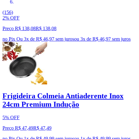
(156)
2% OFF
Preço R$ 138,08
R$
138
,
08
no Pix
Ou 3x de R$ 46,97 sem juros
ou
3
x de
R$ 46,97
sem juros
Frigideira Colmeia Antiaderente Inox
24cm Premium Indução
5% OFF
Preço R$ 47,49
R$
47
,
49
no Pix
Ou 1x de R$ 49,99 sem juros
ou
1
x de
R$ 49,99
sem juros