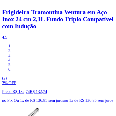
Frigideira Tramontina Ventura em Aço
Inox 24 cm 2,1L Fundo Triplo Compatível
com Indução
4.5
(2)
3% OFF
Preço R$ 132,74
R$
132
,
74
no Pix
Ou 1x de R$ 136,85 sem juros
ou
1
x de
R$ 136,85
sem juros