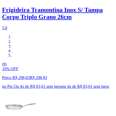
Frigideira Tramontina Inox S/ Tampa
Corpo Triplo Grano 26cm
5.0
(8)
10% OFF
Preço R$ 298,83
R$
298
,
83
no Pix
Ou 4x de R$ 83,01 sem juros
ou
4
x de
R$ 83,01
sem juros