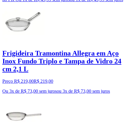
Frigideira Tramontina Allegra em Aço
Inox Fundo Triplo e Tampa de Vidro 24
cm 2,1 L
Preço R$ 219,00
R$
219
,
00
Ou 3x de R$ 73,00 sem juros
ou
3
x de
R$ 73,00
sem juros