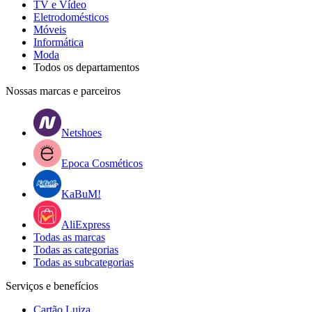
TV e Vídeo
Eletrodomésticos
Móveis
Informática
Moda
Todos os departamentos
Nossas marcas e parceiros
Netshoes
Epoca Cosméticos
KaBuM!
AliExpress
Todas as marcas
Todas as categorias
Todas as subcategorias
Serviços e benefícios
Cartão Luiza