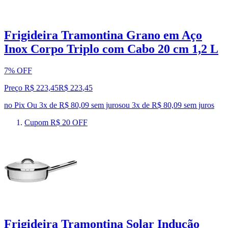
Frigideira Tramontina Grano em Aço
Inox Corpo Triplo com Cabo 20 cm 1,2 L
7% OFF
Preço R$ 223,45
R$
223
,
45
no Pix
Ou 3x de R$ 80,09 sem juros
ou
3
x de
R$ 80,09
sem juros
Cupom R$ 20 OFF
Frigideira Tramontina Solar Indução