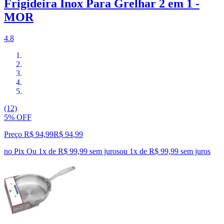
Frigideira Inox Para Grelhar 2 em 1 -
MOR
4.8
(12)
5% OFF
Preço R$ 94,99
R$
94
,
99
no Pix
Ou 1x de R$ 99,99 sem juros
ou
1
x de
R$ 99,99
sem juros