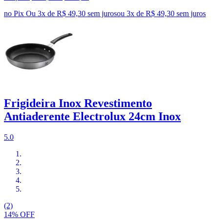
no Pix
Ou 3x de R$ 49,30 sem juros
ou
3
x de
R$ 49,30
sem juros
Frigideira Inox Revestimento
Antiaderente Electrolux 24cm Inox
5.0
(2)
14% OFF