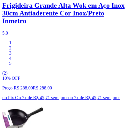
Frigideira Grande Alta Wok em Aço Inox
30cm Antiaderente Cor Inox/Preto
Inmetro
5.0
(2)
10% OFF
Preço R$ 288,00
R$
288
,
00
no Pix
Ou 7x de R$ 45,71 sem juros
ou
7
x de
R$ 45,71
sem juros