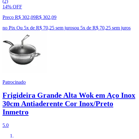
(2)
14% OFF
Preço R$ 302,09
R$
302
,
09
no Pix
Ou 5x de R$ 70,25 sem juros
ou
5
x de
R$ 70,25
sem juros
Patrocinado
Frigideira Grande Alta Wok em Aço Inox
30cm Antiaderente Cor Inox/Preto
Inmetro
5.0