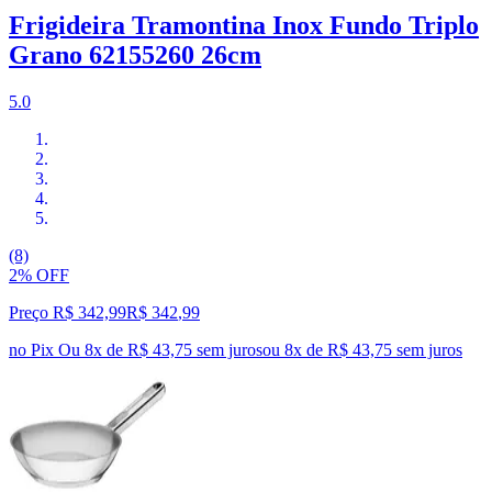
Frigideira Tramontina Inox Fundo Triplo
Grano 62155260 26cm
5.0
(8)
2% OFF
Preço R$ 342,99
R$
342
,
99
no Pix
Ou 8x de R$ 43,75 sem juros
ou
8
x de
R$ 43,75
sem juros