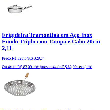
Frigideira Tramontina em Aço Inox
Fundo Triplo com Tampa e Cabo 20cm
2,1L
Preço R$ 328,34
R$
328
,
34
Ou 4x de R$ 82,09 sem juros
ou
4
x de
R$ 82,09
sem juros