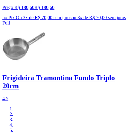
Preço R$ 180,60
R$
180
,
60
no Pix
Ou 3x de R$ 70,00 sem juros
ou
3
x de
R$ 70,00
sem juros
Full
Frigideira Tramontina Fundo Triplo
20cm
4.5