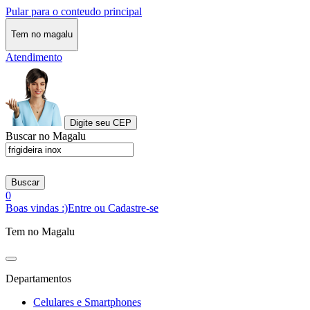
Pular para o conteudo principal
Tem no magalu
Atendimento
Digite seu CEP
Buscar no Magalu
Buscar
0
Boas vindas :)
Entre ou Cadastre-se
Tem no Magalu
Departamentos
Celulares e Smartphones