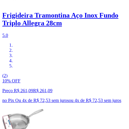
Frigideira Tramontina Aço Inox Fundo
Triplo Allegra 28cm
5.0
(2)
10% OFF
Preço R$ 261,09
R$
261
,
09
no Pix
Ou 4x de R$ 72,53 sem juros
ou
4
x de
R$ 72,53
sem juros