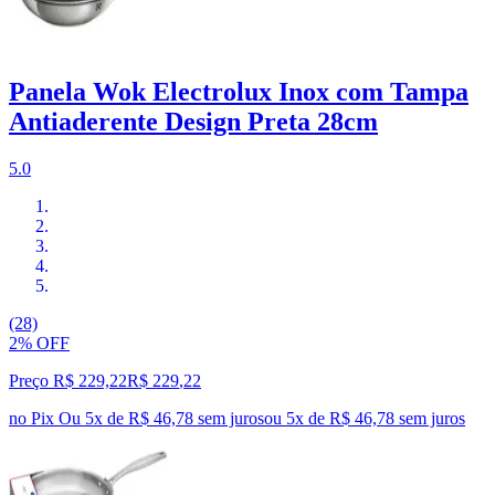
Panela Wok Electrolux Inox com Tampa
Antiaderente Design Preta 28cm
5.0
(28)
2% OFF
Preço R$ 229,22
R$
229
,
22
no Pix
Ou 5x de R$ 46,78 sem juros
ou
5
x de
R$ 46,78
sem juros