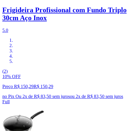
Frigideira Profissional com Fundo Triplo
30cm Aço Inox
5.0
(2)
10% OFF
Preço R$ 150,29
R$
150
,
29
no Pix
Ou 2x de R$ 83,50 sem juros
ou
2
x de
R$ 83,50
sem juros
Full