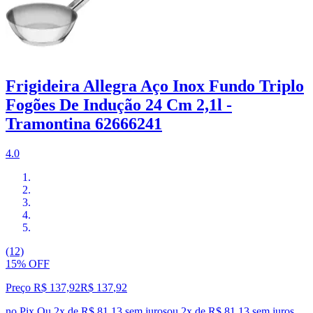
Frigideira Allegra Aço Inox Fundo Triplo
Fogões De Indução 24 Cm 2,1l -
Tramontina 62666241
4.0
(12)
15% OFF
Preço R$ 137,92
R$
137
,
92
no Pix
Ou 2x de R$ 81,13 sem juros
ou
2
x de
R$ 81,13
sem juros