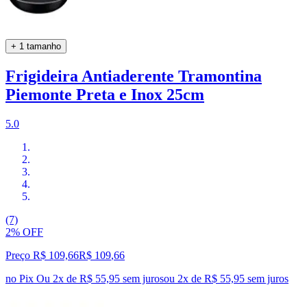
+ 1 tamanho
Frigideira Antiaderente Tramontina
Piemonte Preta e Inox 25cm
5.0
(7)
2% OFF
Preço R$ 109,66
R$
109
,
66
no Pix
Ou 2x de R$ 55,95 sem juros
ou
2
x de
R$ 55,95
sem juros