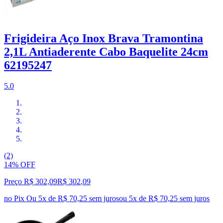
Frigideira Aço Inox Brava Tramontina
2,1L Antiaderente Cabo Baquelite 24cm
62195247
5.0
(2)
14% OFF
Preço R$ 302,09
R$
302
,
09
no Pix
Ou 5x de R$ 70,25 sem juros
ou
5
x de
R$ 70,25
sem juros