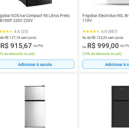
igobar EOS Ice Compact 90 Litros Preto
Frigobar Electrolux 90L 
B100P 220V 220V
110V
4.6 (25)
4.8 (887)
 de R$ 127,18 sem juros
9x de R$ 123,33 sem juros
ez de R$ 127,18 sem juros
R$ 915,67
9 vez de R$ 123,33 sem juros
R$ 999,00
no Pix
no Pi
u
ou
% de desconto no pix
)
(
10% de desconto no pix
)
Adicionar à sacola
Adicionar à 