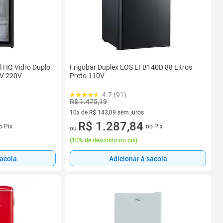
al HQ Vidro Duplo
Frigobar Duplex EOS EFB140D 88 Litros
PV 220V
Preto 110V
4.7 (91)
R$ 1.475,19
10x de R$ 143,09 sem juros
s
10 vez de R$ 143,09 sem juros
R$ 1.287,84
o Pix
no Pix
ou
(
10% de desconto no pix
)
sacola
Adicionar à sacola