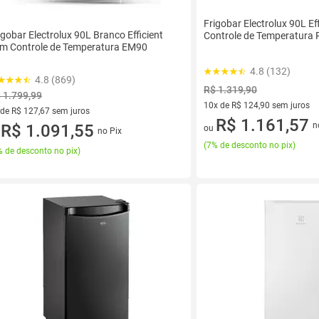
Frigobar Electrolux 90L Ef
igobar Electrolux 90L Branco Efficient
Controle de Temperatura 
m Controle de Temperatura EM90
4.8 (132)
4.8 (869)
R$ 1.319,90
 1.799,99
10x de R$ 124,90 sem juros
 de R$ 127,67 sem juros
10 vez de R$ 124,90 sem juro
R$ 1.161,57
n
ez de R$ 127,67 sem juros
R$ 1.091,55
ou
no Pix
u
(
7% de desconto no pix
)
 de desconto no pix
)