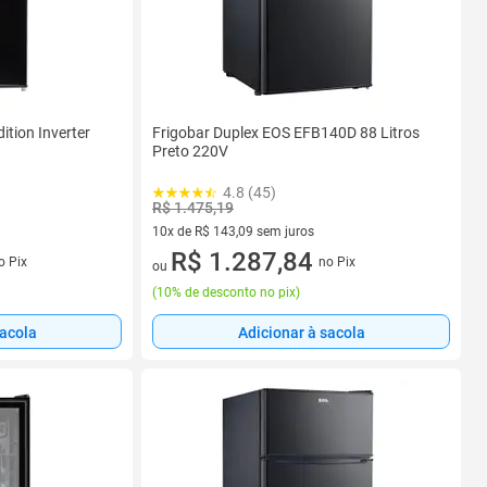
ition Inverter
Frigobar Duplex EOS EFB140D 88 Litros
Preto 220V
4.8 (45)
R$ 1.475,19
10x de R$ 143,09 sem juros
10 vez de R$ 143,09 sem juros
R$ 1.287,84
o Pix
no Pix
ou
(
10% de desconto no pix
)
sacola
Adicionar à sacola