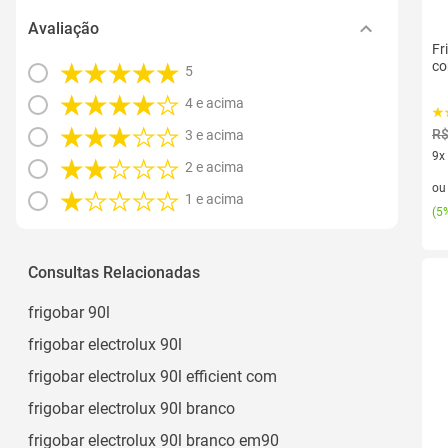
Avaliação
Fr
co
5
4 e acima
R$
3 e acima
9x
2 e acima
9 v
o
1 e acima
(
5%
Consultas Relacionadas
frigobar 90l
frigobar electrolux 90l
frigobar electrolux 90l efficient com
frigobar electrolux 90l branco
frigobar electrolux 90l branco em90