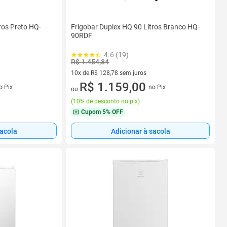
ros Preto HQ-
Frigobar Duplex HQ 90 Litros Branco HQ-
90RDF
4.6 (19)
R$ 1.454,84
10x de R$ 128,78 sem juros
s
10 vez de R$ 128,78 sem juros
R$ 1.159,00
o Pix
no Pix
ou
(
10% de desconto no pix
)
Cupom
5% OFF
sacola
Adicionar à sacola