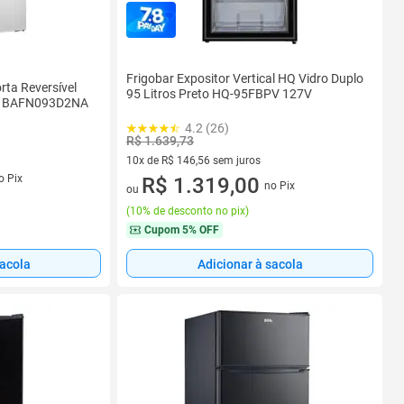
Frigobar Expositor Vertical HQ Vidro Duplo
orta Reversível
95 Litros Preto HQ-95FBPV 127V
io BAFN093D2NA
4.2 (26)
R$ 1.639,73
10x de R$ 146,56 sem juros
s
o Pix
10 vez de R$ 146,56 sem juros
R$ 1.319,00
no Pix
ou
(
10% de desconto no pix
)
Cupom
5% OFF
sacola
Adicionar à sacola