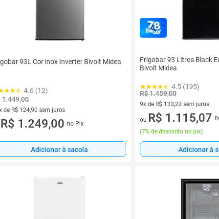
Frigobar 93 Litros Black Ed
igobar 93L Cor inox Inverter Bivolt Midea
Bivolt Midea
4.5 (195)
4.6 (12)
R$ 1.459,00
 1.449,00
9x de R$ 133,22 sem juros
x de R$ 124,90 sem juros
9 vez de R$ 133,22 sem juros
R$ 1.115,07
n
ou
vez de R$ 124,90 sem juros
R$ 1.249,00
no Pix
u
(
7% de desconto no pix
)
Adicionar à sacola
Adicionar à 