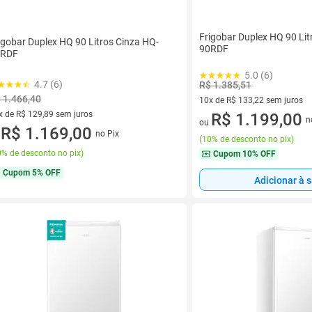
Frigobar Duplex HQ 90 Lit
igobar Duplex HQ 90 Litros Cinza HQ-
90RDF
0RDF
5.0 (6)
4.7 (6)
R$ 1.385,51
 1.466,40
10x de R$ 133,22 sem juros
x de R$ 129,89 sem juros
10 vez de R$ 133,22 sem juro
R$ 1.199,00
n
ou
vez de R$ 129,89 sem juros
R$ 1.169,00
no Pix
u
(
10% de desconto no pix
)
% de desconto no pix
)
Cupom
10% OFF
Cupom
5% OFF
Adicionar à 