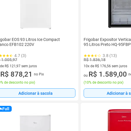
igobar EOS 93 Litros Ice Compact
Frigobar Expositor Vertic
anco EFB102 220V
95 Litros Preto HQ-95FB
4.7 (3)
3.8 (13)
 1.005,97
R$ 1.836,18
 de R$ 121,97 sem juros
10x de R$ 176,56 sem juros
ez de R$ 121,97 sem juros
R$ 878,21
10 vez de R$ 176,56 sem juro
R$ 1.589,00
no Pix
n
u
ou
% de desconto no pix
)
(
10% de desconto no pix
)
Adicionar à sacola
Adicionar à 
Full