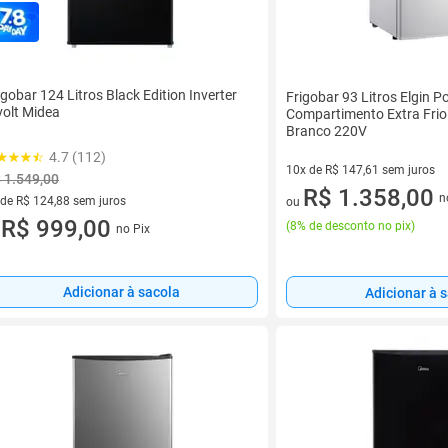
igobar 124 Litros Black Edition Inverter
Frigobar 93 Litros Elgin P
volt Midea
Compartimento Extra Fr
Branco 220V
4.7 (112)
10x de R$ 147,61 sem juros
 1.549,00
10 vez de R$ 147,61 sem juro
R$ 1.358,00
n
 de R$ 124,88 sem juros
ou
ez de R$ 124,88 sem juros
R$ 999,00
(
8% de desconto no pix
)
no Pix
u
Adicionar à sacola
Adicionar à 