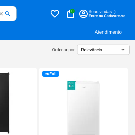
0
Boas vindas :)
Entre ou Cadastre-se
Atendimento
Ordenar por
Full