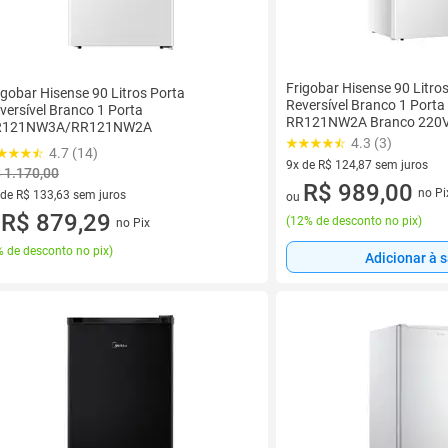
Frigobar Hisense 90 Litro
igobar Hisense 90 Litros Porta
Reversível Branco 1 Por
versível Branco 1 Porta
RR121NW2A Branco 220
R121NW3A/RR121NW2A
4.3 (3)
4.7 (14)
9x de R$ 124,87 sem juros
 1.170,00
9 vez de R$ 124,87 sem juros
R$ 989,00
no Pi
 de R$ 133,63 sem juros
ou
ez de R$ 133,63 sem juros
R$ 879,29
(
12% de desconto no pix
)
no Pix
u
 de desconto no pix
)
Adicionar à 