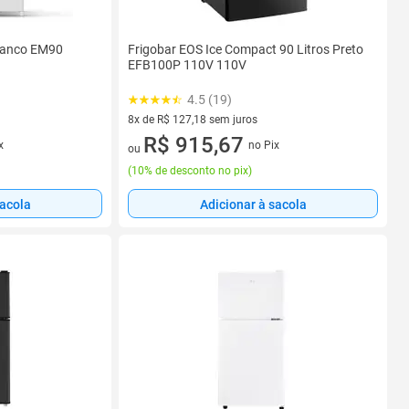
Branco EM90
Frigobar EOS Ice Compact 90 Litros Preto
EFB100P 110V 110V
4.5 (19)
8x de R$ 127,18 sem juros
8 vez de R$ 127,18 sem juros
R$ 915,67
x
no Pix
ou
(
10% de desconto no pix
)
sacola
Adicionar à sacola