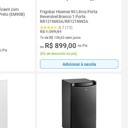
ficient com
Frigobar Hisense 90 Litros Porta
Preto (EM90B)
Reversível Branco 1 Porta
RR121NW3A/RR121NW2A
4.7 (13)
R$ 1.099,84
7x de R$ 136,63 sem juros
7 vez de R$ 136,63 sem juros
R$ 899,00
no Pix
ou
s
o Pix
(
6% de desconto no pix
)
Adicionar à sacola