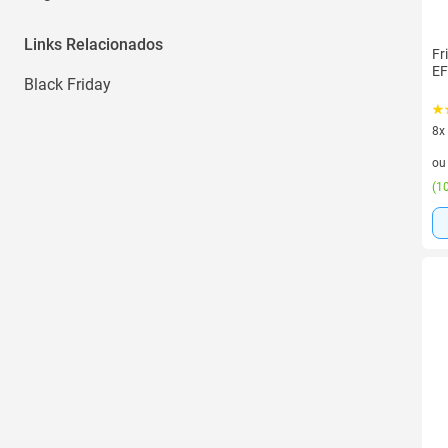
Links Relacionados
Fr
EF
Black Friday
8x
8 v
o
(
10