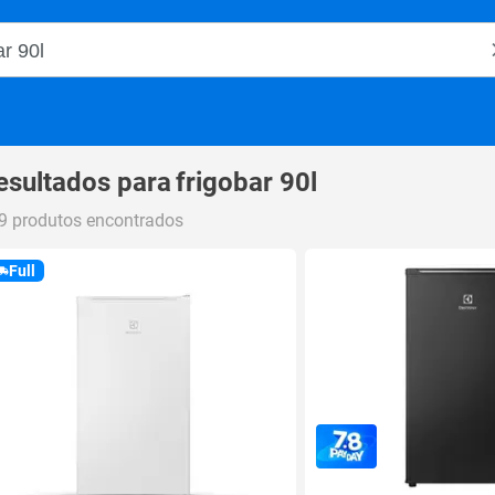
o Magalu
esultados para
frigobar 90l
9 produtos encontrados
Full