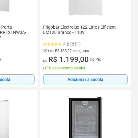
s Porta
Frigobar Electrolux 122 Litros Efficient
ta RR121NW3A-
EM120 Branco - 110V
V
4.8 (851)
10x de R$ 133,22 sem juros
10 vez de R$ 133,22 sem juros
R$ 1.199,00
x
no Pix
ou
(
10% de desconto no pix
)
sacola
Adicionar à sacola