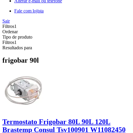
Alterar e-mail ou telefone
Fale com lojista
Sair
Filtros
1
Ordenar
Tipo de produto
Filtros
1
Resultados para
frigobar 90l
Termostato Frigobar 80L 90L 120L
Brastemp Consul Tsv100901 W11082450