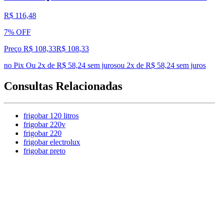
R$ 116,48
7% OFF
Preço R$ 108,33
R$
108
,
33
no Pix
Ou 2x de R$ 58,24 sem juros
ou
2
x de
R$ 58,24
sem juros
Consultas Relacionadas
frigobar 120 litros
frigobar 220v
frigobar 220
frigobar electrolux
frigobar preto