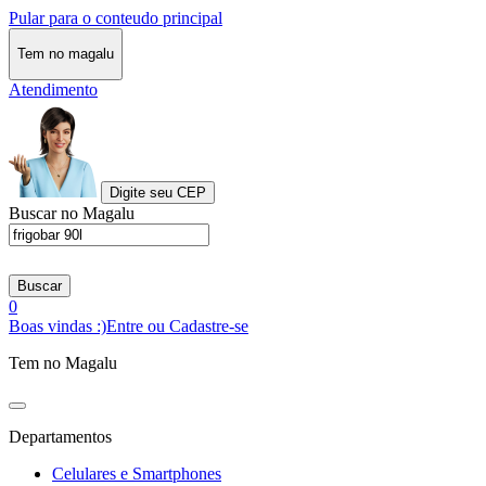
Pular para o conteudo principal
Tem no magalu
Atendimento
Digite seu CEP
Buscar no Magalu
Buscar
0
Boas vindas :)
Entre ou Cadastre-se
Tem no Magalu
Departamentos
Celulares e Smartphones