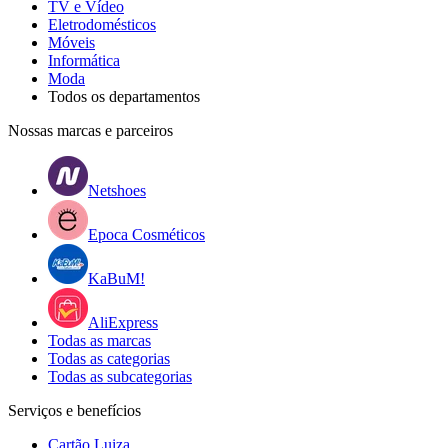
TV e Vídeo
Eletrodomésticos
Móveis
Informática
Moda
Todos os departamentos
Nossas marcas e parceiros
Netshoes
Epoca Cosméticos
KaBuM!
AliExpress
Todas as marcas
Todas as categorias
Todas as subcategorias
Serviços e benefícios
Cartão Luiza