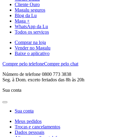
Cliente Ouro
Magalu seguros
Blog da Lu
Maga +
WhatsApp da Lu
Todos os serviços
Comprar na loja
Vender no Magalu
Baixe o aplicativo
Compre pelo telefone
Compre pelo chat
Número de telefone 0800 773 3838
Seg. à Dom. exceto feriados das 8h às 20h
Sua conta
Sua conta
Meus pedidos
Trocas e cancelamentos
Dados pessoais