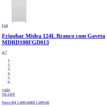
Full
Frigobar Midea 124L Branco com Gaveta
MDRD108FGD013
4.7
(168)
5% OFF
Preço R$ 1.099,00
R$
1.099
,
00