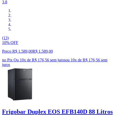
3.8
(13)
10% OFF
Preço R$ 1.589,00
R$
1.589
,
00
no Pix
Ou 10x de R$ 176,56 sem juros
ou
10
x de
R$ 176,56
sem
juros
Frigobar Duplex EOS EFB140D 88 Litros