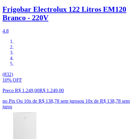
Frigobar Electrolux 122 Litros EM120
Branco - 220V
4.8
(832)
10% OFF
Preço R$ 1.249,00
R$
1.249
,
00
no Pix
Ou 10x de R$ 138,78 sem juros
ou
10
x de
R$ 138,78
sem
juros