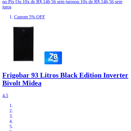
no Pix
Ou 10x de R$ 146,56 sem juros
ou
10
x de
R$ 146,56
sem
juros
Cupom 5% OFF
Frigobar 93 Litros Black Edition Inverter
Bivolt Midea
4.5