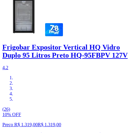
Frigobar Expositor Vertical HQ Vidro
Duplo 95 Litros Preto HQ-95FBPV 127V
4.2
(26)
10% OFF
Preço R$ 1.319,00
R$
1.319
,
00