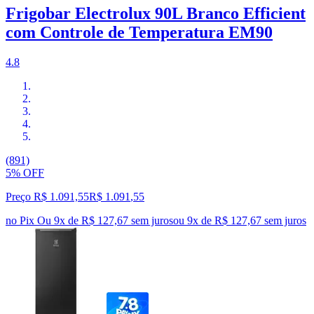
Frigobar Electrolux 90L Branco Efficient
com Controle de Temperatura EM90
4.8
(891)
5% OFF
Preço R$ 1.091,55
R$
1.091
,
55
no Pix
Ou 9x de R$ 127,67 sem juros
ou
9
x de
R$ 127,67
sem juros