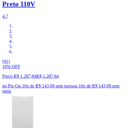
Preto 110V
4.7
(91)
10% OFF
Preço R$ 1.287,84
R$
1.287
,
84
no Pix
Ou 10x de R$ 143,09 sem juros
ou
10
x de
R$ 143,09
sem
juros