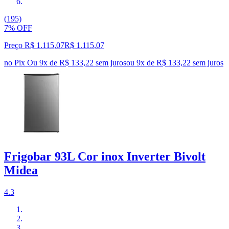
(195)
7% OFF
Preço R$ 1.115,07
R$
1.115
,
07
no Pix
Ou 9x de R$ 133,22 sem juros
ou
9
x de
R$ 133,22
sem juros
Frigobar 93L Cor inox Inverter Bivolt
Midea
4.3