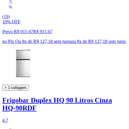
(19)
10% OFF
Preço R$ 915,67
R$
915
,
67
no Pix
Ou 8x de R$ 127,18 sem juros
ou
8
x de
R$ 127,18
sem juros
+ 1 voltagem
Frigobar Duplex HQ 90 Litros Cinza
HQ-90RDF
4.7