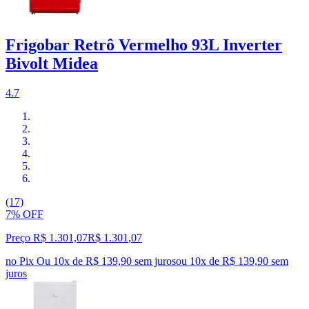
Frigobar Retrô Vermelho 93L Inverter
Bivolt Midea
4.7
(17)
7% OFF
Preço R$ 1.301,07
R$
1.301
,
07
no Pix
Ou 10x de R$ 139,90 sem juros
ou
10
x de
R$ 139,90
sem
juros