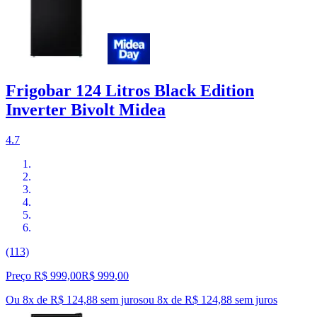
Frigobar 124 Litros Black Edition
Inverter Bivolt Midea
4.7
(113)
Preço R$ 999,00
R$
999
,
00
Ou 8x de R$ 124,88 sem juros
ou
8
x de
R$ 124,88
sem juros