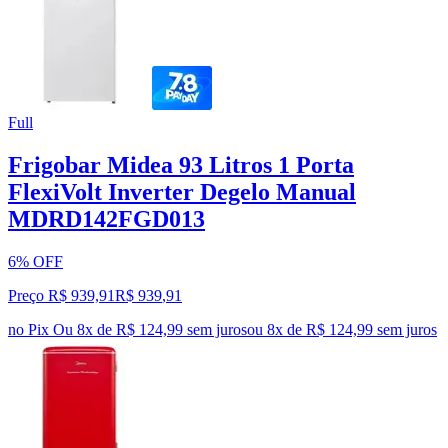
Full
Frigobar Midea 93 Litros 1 Porta
FlexiVolt Inverter Degelo Manual
MDRD142FGD013
6% OFF
Preço R$ 939,91
R$
939
,
91
no Pix
Ou 8x de R$ 124,99 sem juros
ou
8
x de
R$ 124,99
sem juros