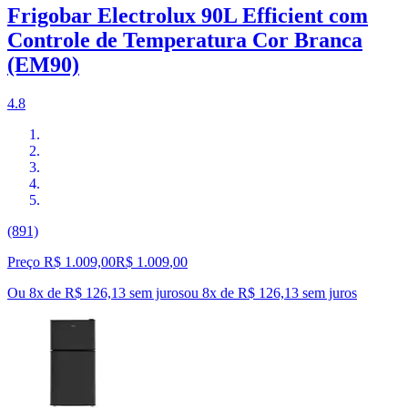
Frigobar Electrolux 90L Efficient com
Controle de Temperatura Cor Branca
(EM90)
4.8
(891)
Preço R$ 1.009,00
R$
1.009
,
00
Ou 8x de R$ 126,13 sem juros
ou
8
x de
R$ 126,13
sem juros