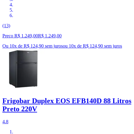
(13)
Preço R$ 1.249,00
R$
1.249
,
00
Ou 10x de R$ 124,90 sem juros
ou
10
x de
R$ 124,90
sem juros
Frigobar Duplex EOS EFB140D 88 Litros
Preto 220V
4.8