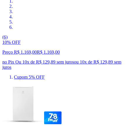
(6)
10% OFF
Preço R$ 1.169,00
R$
1.169
,
00
no Pix
Ou 10x de R$ 129,89 sem juros
ou
10
x de
R$ 129,89
sem
juros
Cupom 5% OFF