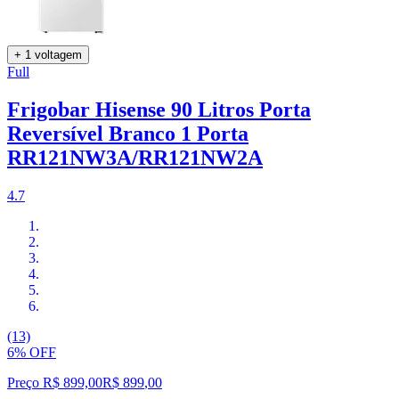
+ 1 voltagem
Full
Frigobar Hisense 90 Litros Porta
Reversível Branco 1 Porta
RR121NW3A/RR121NW2A
4.7
(13)
6% OFF
Preço R$ 899,00
R$
899
,
00