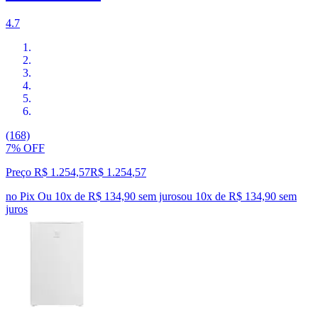
4.7
(168)
7% OFF
Preço R$ 1.254,57
R$
1.254
,
57
no Pix
Ou 10x de R$ 134,90 sem juros
ou
10
x de
R$ 134,90
sem
juros