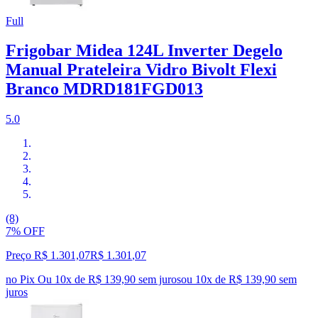
Full
Frigobar Midea 124L Inverter Degelo
Manual Prateleira Vidro Bivolt Flexi
Branco MDRD181FGD013
5.0
(8)
7% OFF
Preço R$ 1.301,07
R$
1.301
,
07
no Pix
Ou 10x de R$ 139,90 sem juros
ou
10
x de
R$ 139,90
sem
juros