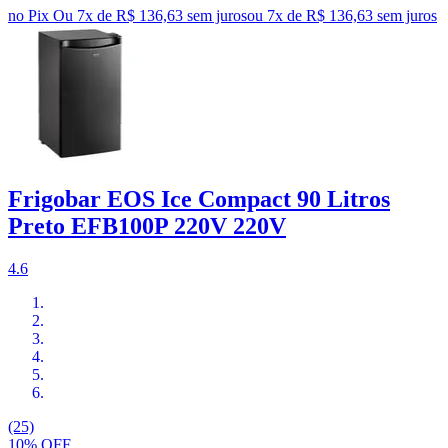
no Pix
Ou 7x de R$ 136,63 sem juros
ou
7
x de
R$ 136,63
sem juros
Frigobar EOS Ice Compact 90 Litros
Preto EFB100P 220V 220V
4.6
(25)
10% OFF