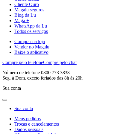
Cliente Ouro
Magalu seguros
Blog da Lu
Maga +
WhatsApp da Lu
Todos os serviços
Comprar na loja
Vender no Magalu
Baixe o aplicativo
Compre pelo telefone
Compre pelo chat
Número de telefone 0800 773 3838
Seg. à Dom. exceto feriados das 8h às 20h
Sua conta
Sua conta
Meus pedidos
Trocas e cancelamentos
Dados pessoais