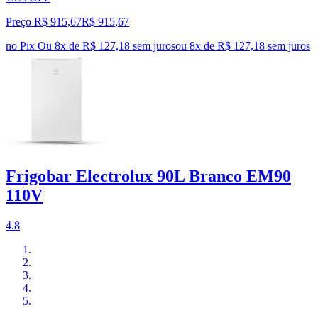
Preço R$ 915,67
R$
915
,
67
no Pix
Ou 8x de R$ 127,18 sem juros
ou
8
x de
R$ 127,18
sem juros
Frigobar Electrolux 90L Branco EM90
110V
4.8