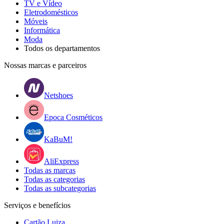
TV e Vídeo
Eletrodomésticos
Móveis
Informática
Moda
Todos os departamentos
Nossas marcas e parceiros
Netshoes
Epoca Cosméticos
KaBuM!
AliExpress
Todas as marcas
Todas as categorias
Todas as subcategorias
Serviços e benefícios
Cartão Luiza