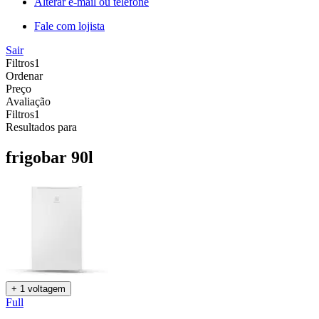
Alterar e-mail ou telefone
Fale com lojista
Sair
Filtros
1
Ordenar
Preço
Avaliação
Filtros
1
Resultados para
frigobar 90l
+ 1 voltagem
Full