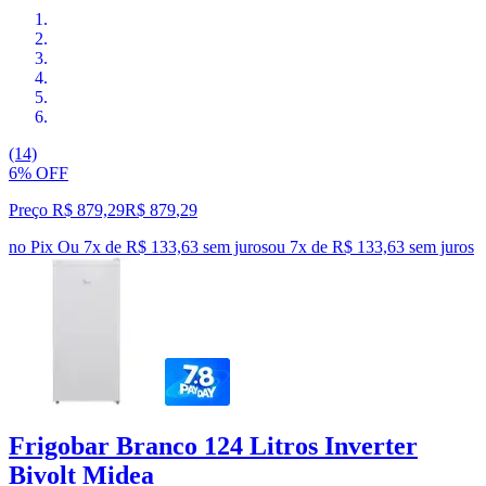
(14)
6% OFF
Preço R$ 879,29
R$
879
,
29
no Pix
Ou 7x de R$ 133,63 sem juros
ou
7
x de
R$ 133,63
sem juros
Frigobar Branco 124 Litros Inverter
Bivolt Midea