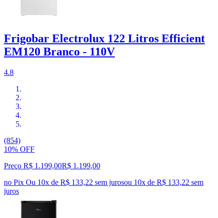
Frigobar Electrolux 122 Litros Efficient
EM120 Branco - 110V
4.8
(854)
10% OFF
Preço R$ 1.199,00
R$
1.199
,
00
no Pix
Ou 10x de R$ 133,22 sem juros
ou
10
x de
R$ 133,22
sem
juros