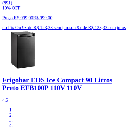
(891)
10% OFF
Preço R$ 999,00
R$
999
,
00
no Pix
Ou 9x de R$ 123,33 sem juros
ou
9
x de
R$ 123,33
sem juros
Frigobar EOS Ice Compact 90 Litros
Preto EFB100P 110V 110V
4.5