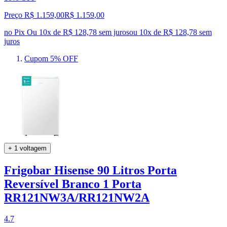
Preço R$ 1.159,00
R$
1.159
,
00
no Pix
Ou 10x de R$ 128,78 sem juros
ou
10
x de
R$ 128,78
sem
juros
Cupom 5% OFF
+ 1 voltagem
Frigobar Hisense 90 Litros Porta
Reversível Branco 1 Porta
RR121NW3A/RR121NW2A
4.7