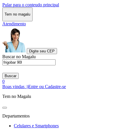
Pular para o conteudo principal
Tem no magalu
Atendimento
Digite seu CEP
Buscar no Magalu
Buscar
0
Boas vindas :)
Entre ou Cadastre-se
Tem no Magalu
Departamentos
Celulares e Smartphones