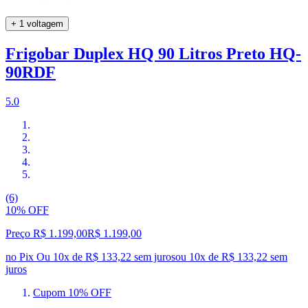
+ 1 voltagem
Frigobar Duplex HQ 90 Litros Preto HQ-
90RDF
5.0
(6)
10% OFF
Preço R$ 1.199,00
R$
1.199
,
00
no Pix
Ou 10x de R$ 133,22 sem juros
ou
10
x de
R$ 133,22
sem
juros
Cupom 10% OFF