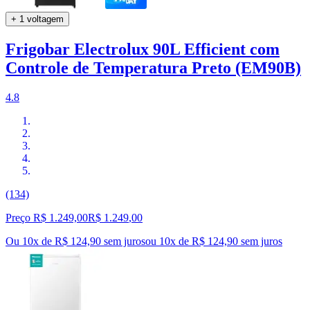
+ 1 voltagem
Frigobar Electrolux 90L Efficient com
Controle de Temperatura Preto (EM90B)
4.8
(134)
Preço R$ 1.249,00
R$
1.249
,
00
Ou 10x de R$ 124,90 sem juros
ou
10
x de
R$ 124,90
sem juros