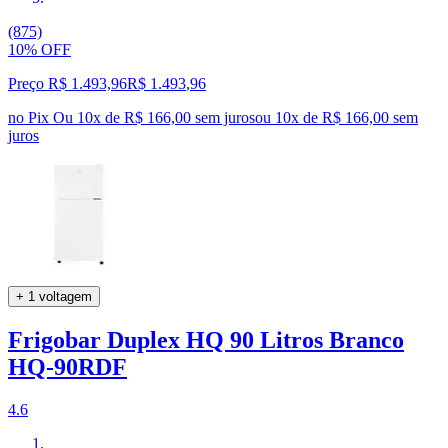
(875)
10% OFF
Preço R$ 1.493,96
R$
1.493
,
96
no Pix
Ou 10x de R$ 166,00 sem juros
ou
10
x de
R$ 166,00
sem
juros
+ 1 voltagem
Frigobar Duplex HQ 90 Litros Branco
HQ-90RDF
4.6