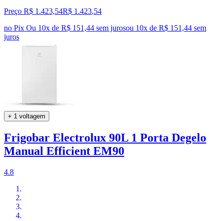
Preço R$ 1.423,54
R$
1.423
,
54
no Pix
Ou 10x de R$ 151,44 sem juros
ou
10
x de
R$ 151,44
sem
juros
+ 1 voltagem
Frigobar Electrolux 90L 1 Porta Degelo
Manual Efficient EM90
4.8