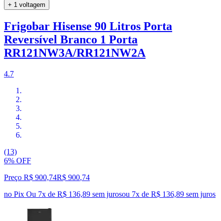
+ 1 voltagem
Frigobar Hisense 90 Litros Porta
Reversível Branco 1 Porta
RR121NW3A/RR121NW2A
4.7
(13)
6% OFF
Preço R$ 900,74
R$
900
,
74
no Pix
Ou 7x de R$ 136,89 sem juros
ou
7
x de
R$ 136,89
sem juros