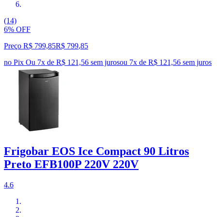
(14)
6% OFF
Preço R$ 799,85
R$
799
,
85
no Pix
Ou 7x de R$ 121,56 sem juros
ou
7
x de
R$ 121,56
sem juros
Frigobar EOS Ice Compact 90 Litros
Preto EFB100P 220V 220V
4.6