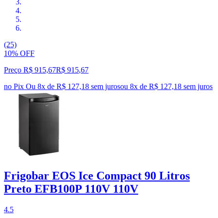
(25)
10% OFF
Preço R$ 915,67
R$
915
,
67
no Pix
Ou 8x de R$ 127,18 sem juros
ou
8
x de
R$ 127,18
sem juros
Frigobar EOS Ice Compact 90 Litros
Preto EFB100P 110V 110V
4.5