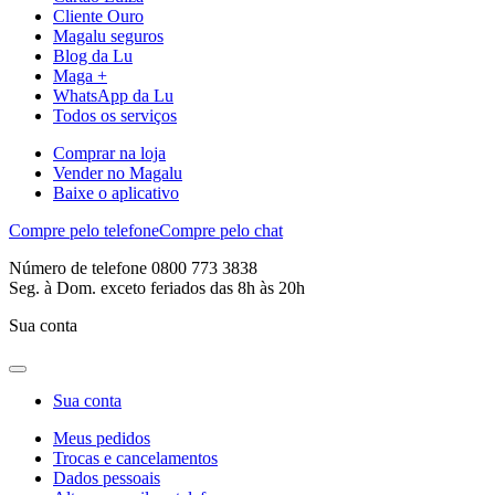
Cliente Ouro
Magalu seguros
Blog da Lu
Maga +
WhatsApp da Lu
Todos os serviços
Comprar na loja
Vender no Magalu
Baixe o aplicativo
Compre pelo telefone
Compre pelo chat
Número de telefone 0800 773 3838
Seg. à Dom. exceto feriados das 8h às 20h
Sua conta
Sua conta
Meus pedidos
Trocas e cancelamentos
Dados pessoais