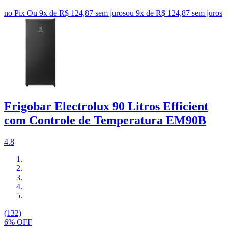
no Pix
Ou 9x de R$ 124,87 sem juros
ou
9
x de
R$ 124,87
sem juros
Frigobar Electrolux 90 Litros Efficient
com Controle de Temperatura EM90B
4.8
(132)
6% OFF