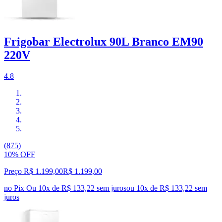
Frigobar Electrolux 90L Branco EM90
220V
4.8
(875)
10% OFF
Preço R$ 1.199,00
R$
1.199
,
00
no Pix
Ou 10x de R$ 133,22 sem juros
ou
10
x de
R$ 133,22
sem
juros