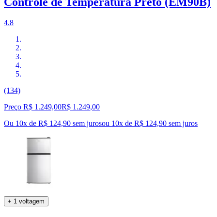
Controle de Temperatura Preto (EM90B)
4.8
(134)
Preço R$ 1.249,00
R$
1.249
,
00
Ou 10x de R$ 124,90 sem juros
ou
10
x de
R$ 124,90
sem juros
+ 1 voltagem