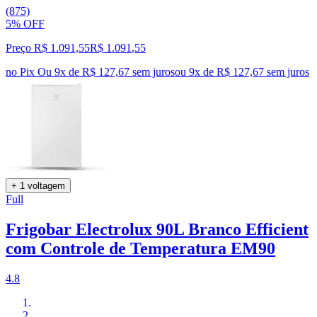
(875)
5% OFF
Preço R$ 1.091,55
R$
1.091
,
55
no Pix
Ou 9x de R$ 127,67 sem juros
ou
9
x de
R$ 127,67
sem juros
+ 1 voltagem
Full
Frigobar Electrolux 90L Branco Efficient
com Controle de Temperatura EM90
4.8