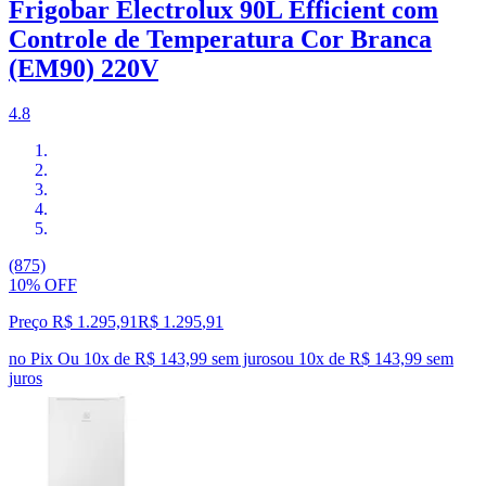
Frigobar Electrolux 90L Efficient com
Controle de Temperatura Cor Branca
(EM90) 220V
4.8
(875)
10% OFF
Preço R$ 1.295,91
R$
1.295
,
91
no Pix
Ou 10x de R$ 143,99 sem juros
ou
10
x de
R$ 143,99
sem
juros