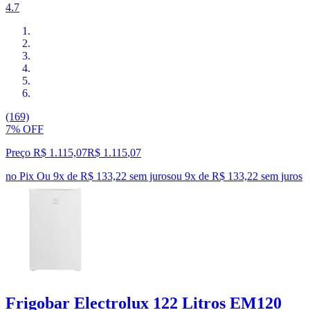
4.7
(169)
7% OFF
Preço R$ 1.115,07
R$
1.115
,
07
no Pix
Ou 9x de R$ 133,22 sem juros
ou
9
x de
R$ 133,22
sem juros
Frigobar Electrolux 122 Litros EM120