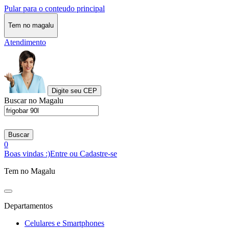
Pular para o conteudo principal
Tem no magalu
Atendimento
Digite seu CEP
Buscar no Magalu
Buscar
0
Boas vindas :)
Entre ou Cadastre-se
Tem no Magalu
Departamentos
Celulares e Smartphones