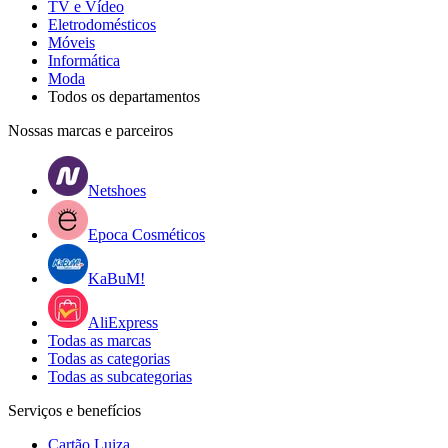
TV e Vídeo
Eletrodomésticos
Móveis
Informática
Moda
Todos os departamentos
Nossas marcas e parceiros
Netshoes
Epoca Cosméticos
KaBuM!
AliExpress
Todas as marcas
Todas as categorias
Todas as subcategorias
Serviços e benefícios
Cartão Luiza