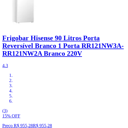
Frigobar Hisense 90 Litros Porta
Reversível Branco 1 Porta RR121NW3A-
RR121NW2A Branco 220V
4.3
(3)
15% OFF
Preço R$ 955,28
R$
955
,
28