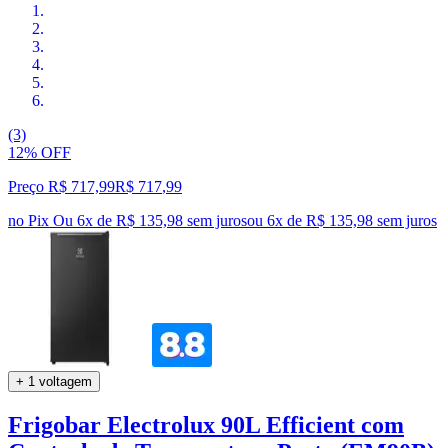
(3)
12% OFF
Preço R$ 717,99
R$
717
,
99
no Pix
Ou 6x de R$ 135,98 sem juros
ou
6
x de
R$ 135,98
sem juros
+ 1 voltagem
Frigobar Electrolux 90L Efficient com