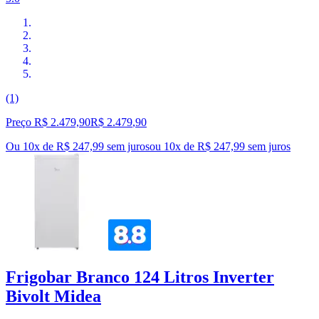
(1)
Preço R$ 2.479,90
R$
2.479
,
90
Ou 10x de R$ 247,99 sem juros
ou
10
x de
R$ 247,99
sem juros
Frigobar Branco 124 Litros Inverter
Bivolt Midea