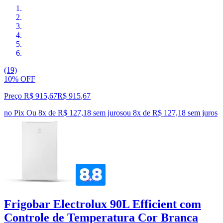
(19)
10% OFF
Preço R$ 915,67
R$
915
,
67
no Pix
Ou 8x de R$ 127,18 sem juros
ou
8
x de
R$ 127,18
sem juros
Frigobar Electrolux 90L Efficient com
Controle de Temperatura Cor Branca