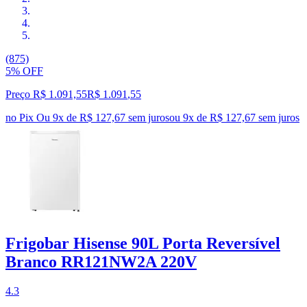
(875)
5% OFF
Preço R$ 1.091,55
R$
1.091
,
55
no Pix
Ou 9x de R$ 127,67 sem juros
ou
9
x de
R$ 127,67
sem juros
Frigobar Hisense 90L Porta Reversível
Branco RR121NW2A 220V
4.3