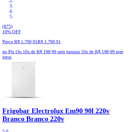
(875)
10% OFF
Preço R$ 1.790,91
R$
1.790
,
91
no Pix
Ou 10x de R$ 198,99 sem juros
ou
10
x de
R$ 198,99
sem
juros
Frigobar Electrolux Em90 90l 220v
Branco Branco 220v
5.0