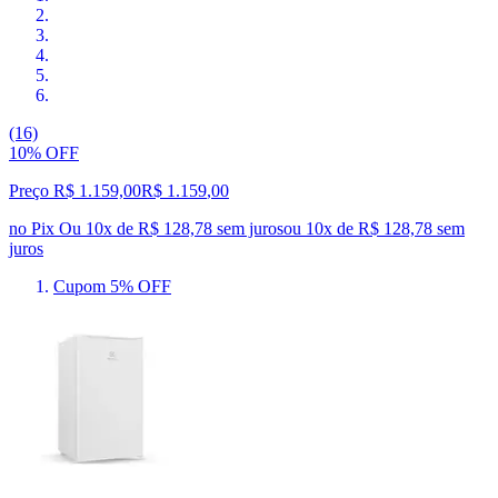
(16)
10% OFF
Preço R$ 1.159,00
R$
1.159
,
00
no Pix
Ou 10x de R$ 128,78 sem juros
ou
10
x de
R$ 128,78
sem
juros
Cupom 5% OFF