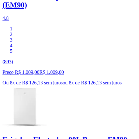
(EM90)
4.8
(893)
Preço R$ 1.009,00
R$
1.009
,
00
Ou 8x de R$ 126,13 sem juros
ou
8
x de
R$ 126,13
sem juros