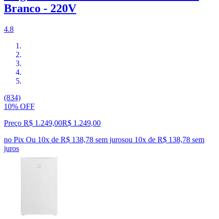
Branco - 220V
4.8
(834)
10% OFF
Preço R$ 1.249,00
R$
1.249
,
00
no Pix
Ou 10x de R$ 138,78 sem juros
ou
10
x de
R$ 138,78
sem
juros