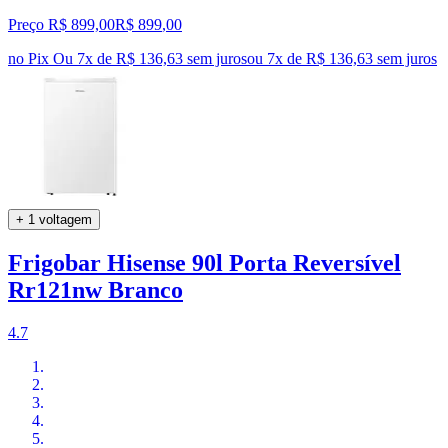
Preço R$ 899,00
R$
899
,
00
no Pix
Ou 7x de R$ 136,63 sem juros
ou
7
x de
R$ 136,63
sem juros
+ 1 voltagem
Frigobar Hisense 90l Porta Reversível
Rr121nw Branco
4.7