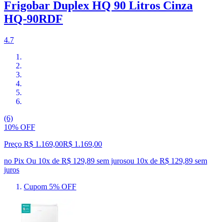
Frigobar Duplex HQ 90 Litros Cinza
HQ-90RDF
4.7
(6)
10% OFF
Preço R$ 1.169,00
R$
1.169
,
00
no Pix
Ou 10x de R$ 129,89 sem juros
ou
10
x de
R$ 129,89
sem
juros
Cupom 5% OFF