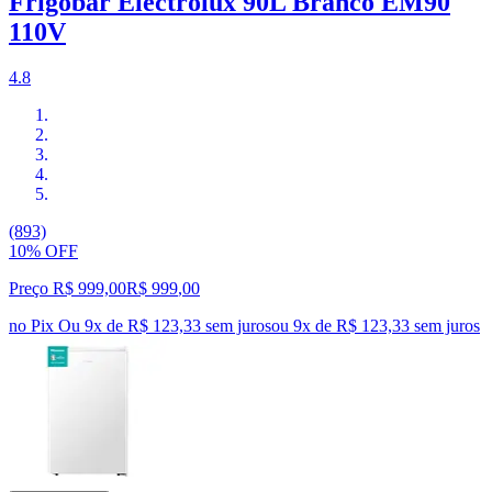
Frigobar Electrolux 90L Branco EM90
110V
4.8
(893)
10% OFF
Preço R$ 999,00
R$
999
,
00
no Pix
Ou 9x de R$ 123,33 sem juros
ou
9
x de
R$ 123,33
sem juros