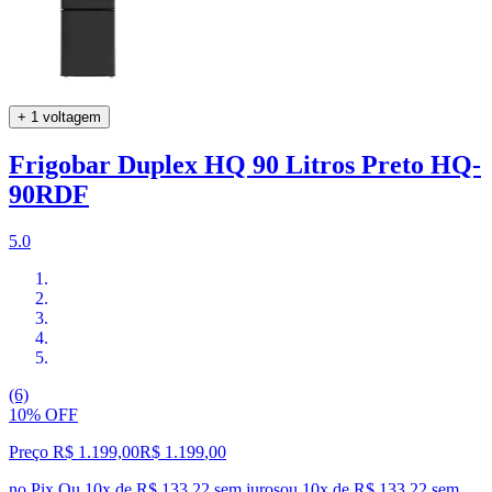
+ 1 voltagem
Frigobar Duplex HQ 90 Litros Preto HQ-
90RDF
5.0
(6)
10% OFF
Preço R$ 1.199,00
R$
1.199
,
00
no Pix
Ou 10x de R$ 133,22 sem juros
ou
10
x de
R$ 133,22
sem