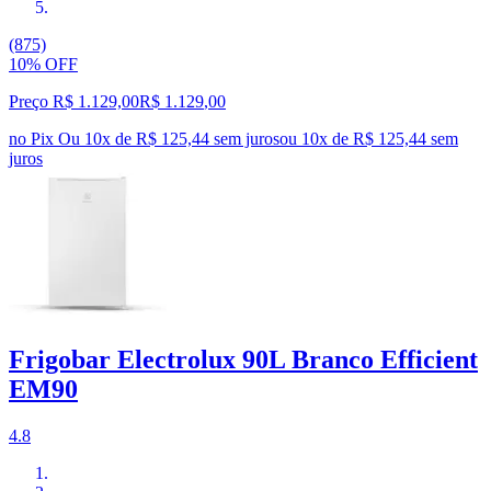
(875)
10% OFF
Preço R$ 1.129,00
R$
1.129
,
00
no Pix
Ou 10x de R$ 125,44 sem juros
ou
10
x de
R$ 125,44
sem
juros
Frigobar Electrolux 90L Branco Efficient
EM90
4.8