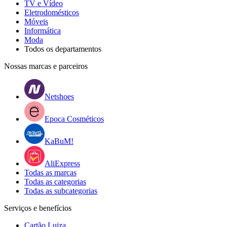
TV e Vídeo
Eletrodomésticos
Móveis
Informática
Moda
Todos os departamentos
Nossas marcas e parceiros
Netshoes
Epoca Cosméticos
KaBuM!
AliExpress
Todas as marcas
Todas as categorias
Todas as subcategorias
Serviços e benefícios
Cartão Luiza