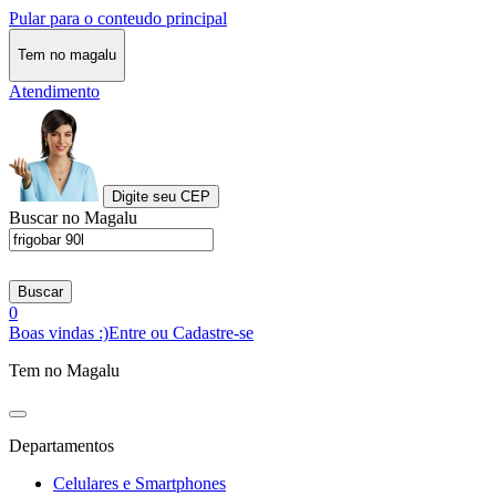
Pular para o conteudo principal
Tem no magalu
Atendimento
Digite seu CEP
Buscar no Magalu
Buscar
0
Boas vindas :)
Entre ou Cadastre-se
Tem no Magalu
Departamentos
Celulares e Smartphones