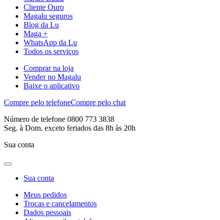
Cliente Ouro
Magalu seguros
Blog da Lu
Maga +
WhatsApp da Lu
Todos os serviços
Comprar na loja
Vender no Magalu
Baixe o aplicativo
Compre pelo telefone
Compre pelo chat
Número de telefone 0800 773 3838
Seg. à Dom. exceto feriados das 8h às 20h
Sua conta
Sua conta
Meus pedidos
Trocas e cancelamentos
Dados pessoais