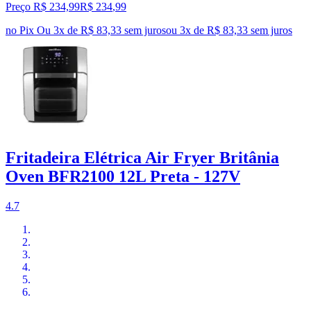
Preço R$ 234,99
R$
234
,
99
no Pix
Ou 3x de R$ 83,33 sem juros
ou
3
x de
R$ 83,33
sem juros
Fritadeira Elétrica Air Fryer Britânia
Oven BFR2100 12L Preta - 127V
4.7