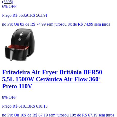
(3395)
6% OFF
Preço R$ 563,91
R$
563
,
91
no Pix
Ou 8x de R$ 74,99 sem juros
ou
8
x de
R$ 74,99
sem juros
Fritadeira Air Fryer Britânia BFR50
5,5L 1500W Cerâmica Air Flow 360º
Preto 110V
8% OFF
Preço R$ 618,13
R$
618
,
13
no Pix
Ou 10x de R$ 67,19 sem juros
ou
10
x de
R$ 67,19
sem juros