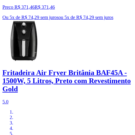
Preço R$ 371,46
R$
371
,
46
Ou 5x de R$ 74,29 sem juros
ou
5
x de
R$ 74,29
sem juros
Fritadeira Air Fryer Britânia BAF45A -
1500W, 5 Litros, Preto com Revestimento
Gold
5.0