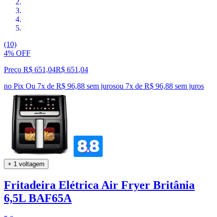
(10)
4% OFF
Preço R$ 651,04
R$
651
,
04
no Pix
Ou 7x de R$ 96,88 sem juros
ou
7
x de
R$ 96,88
sem juros
+ 1 voltagem
Fritadeira Elétrica Air Fryer Britânia
6,5L BAF65A