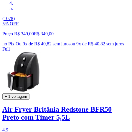
(1078)
5% OFF
Preço R$ 349,00
R$
349
,
00
no Pix
Ou 9x de R$ 40,82 sem juros
ou
9
x de
R$ 40,82
sem juros
Full
+ 1 voltagem
Air Fryer Britânia Redstone BFR50
Preto com Timer 5,5L
4.9