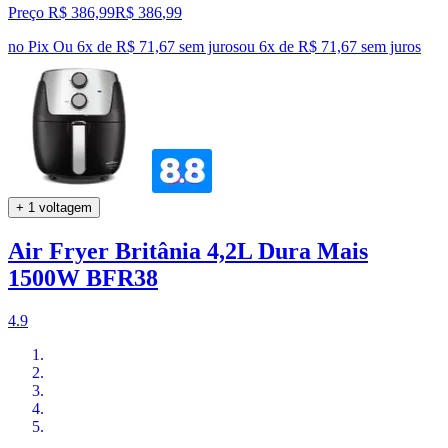
Preço R$ 386,99
R$
386
,
99
no Pix
Ou 6x de R$ 71,67 sem juros
ou
6
x de
R$ 71,67
sem juros
+ 1 voltagem
Air Fryer Britânia 4,2L Dura Mais
1500W BFR38
4.9