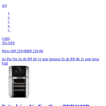
4.9
(160)
5% OFF
Preço R$ 219,00
R$
219
,
00
no Pix
Ou 5x de R$ 46,11 sem juros
ou
5
x de
R$ 46,11
sem juros
Full