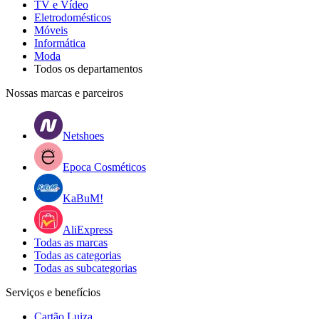
TV e Vídeo
Eletrodomésticos
Móveis
Informática
Moda
Todos os departamentos
Nossas marcas e parceiros
Netshoes
Epoca Cosméticos
KaBuM!
AliExpress
Todas as marcas
Todas as categorias
Todas as subcategorias
Serviços e benefícios
Cartão Luiza