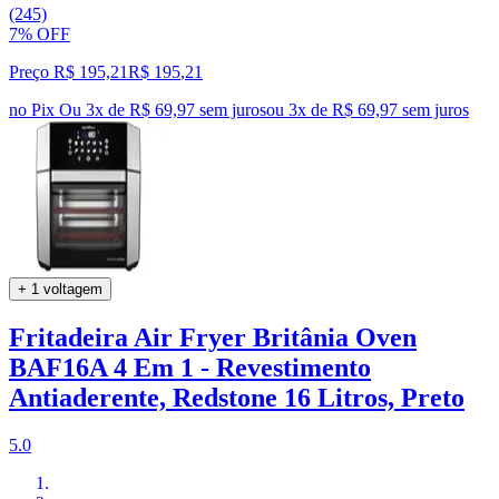
(245)
7% OFF
Preço R$ 195,21
R$
195
,
21
no Pix
Ou 3x de R$ 69,97 sem juros
ou
3
x de
R$ 69,97
sem juros
+ 1 voltagem
Fritadeira Air Fryer Britânia Oven
BAF16A 4 Em 1 - Revestimento
Antiaderente, Redstone 16 Litros, Preto
5.0