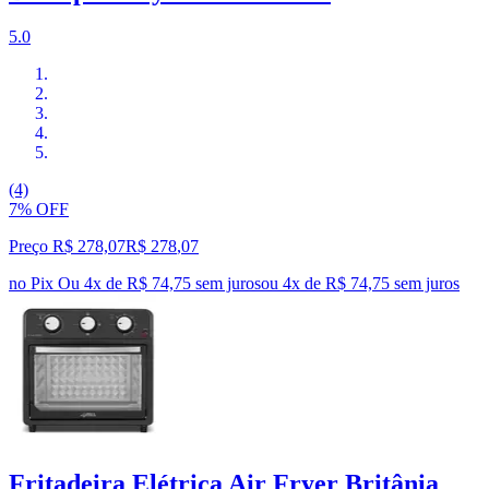
5.0
(4)
7% OFF
Preço R$ 278,07
R$
278
,
07
no Pix
Ou 4x de R$ 74,75 sem juros
ou
4
x de
R$ 74,75
sem juros
Fritadeira Elétrica Air Fryer Britânia