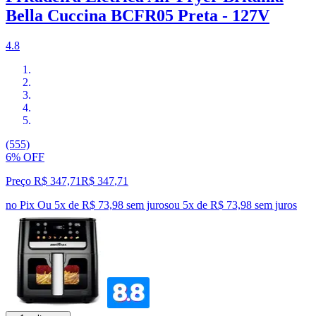
Bella Cuccina BCFR05 Preta - 127V
4.8
(555)
6% OFF
Preço R$ 347,71
R$
347
,
71
no Pix
Ou 5x de R$ 73,98 sem juros
ou
5
x de
R$ 73,98
sem juros