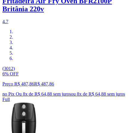
Fritadeira Air Fry Oven BFR2100P
Britânia 220v
4.7
(3012)
6% OFF
Preço R$ 487,86
R$
487
,
86
no Pix
Ou 8x de R$ 64,88 sem juros
ou
8
x de
R$ 64,88
sem juros
Full