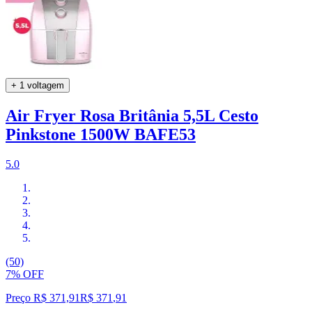
+ 1 voltagem
Air Fryer Rosa Britânia 5,5L Cesto
Pinkstone 1500W BAFE53
5.0
(50)
7% OFF
Preço R$ 371,91
R$
371
,
91