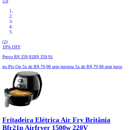
5.0
(2)
10% OFF
Preço R$ 359,91
R$
359
,
91
no Pix
Ou 5x de R$ 79,98 sem juros
ou
5
x de
R$ 79,98
sem juros
Fritadeira Elétrica Air Fry Britânia
Bfr21p Airfryer 1500w 220V