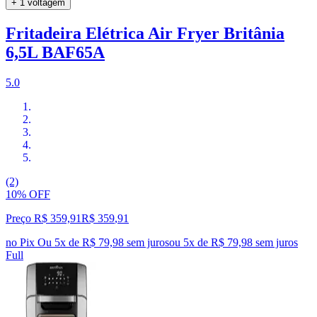
+ 1 voltagem
Fritadeira Elétrica Air Fryer Britânia
6,5L BAF65A
5.0
(2)
10% OFF
Preço R$ 359,91
R$
359
,
91
no Pix
Ou 5x de R$ 79,98 sem juros
ou
5
x de
R$ 79,98
sem juros
Full