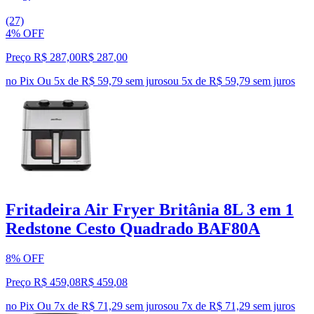
(27)
4% OFF
Preço R$ 287,00
R$
287
,
00
no Pix
Ou 5x de R$ 59,79 sem juros
ou
5
x de
R$ 59,79
sem juros
Fritadeira Air Fryer Britânia 8L 3 em 1
Redstone Cesto Quadrado BAF80A
8% OFF
Preço R$ 459,08
R$
459
,
08
no Pix
Ou 7x de R$ 71,29 sem juros
ou
7
x de
R$ 71,29
sem juros