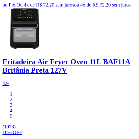
no Pix
Ou 4x de R$ 72,20 sem juros
ou
4
x de
R$ 72,20
sem juros
Fritadeira Air Fryer Oven 11L BAF11A
Britânia Preta 127V
4.9
(1078)
10% OFF