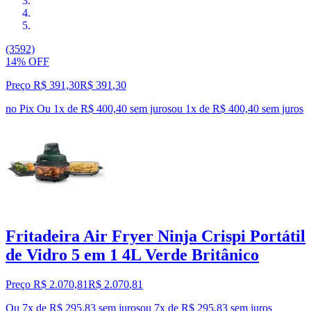
(3592)
14% OFF
Preço R$ 391,30
R$
391
,
30
no Pix
Ou 1x de R$ 400,40 sem juros
ou
1
x de
R$ 400,40
sem juros
Fritadeira Air Fryer Ninja Crispi Portátil
de Vidro 5 em 1 4L Verde Britânico
Preço R$ 2.070,81
R$
2.070
,
81
Ou 7x de R$ 295,83 sem juros
ou
7
x de
R$ 295,83
sem juros