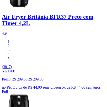
Air Fryer Britânia BFR37 Preto com
Timer 4,2L
4.9
(3817)
5% OFF
Preço R$ 209,00
R$
209
,
00
no Pix
Ou 5x de R$ 44,00 sem juros
ou
5
x de
R$ 44,00
sem juros
Full