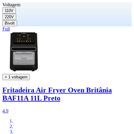
Voltagem
110V
220V
Bivolt
Full
+ 1 voltagem
Fritadeira Air Fryer Oven Britânia
BAF11A 11L Preto
4.9