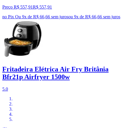
Preço R$ 557,91
R$
557
,
91
no Pix
Ou 9x de R$ 66,66 sem juros
ou
9
x de
R$ 66,66
sem juros
Fritadeira Elétrica Air Fry Britânia
Bfr21p Airfryer 1500w
5.0