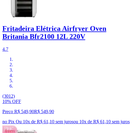
Fritadeira Elétrica Airfryer Oven
Britania Bfr2100 12L 220V
4.7
(3012)
10% OFF
Preço R$ 549,90
R$
549
,
90
no Pix
Ou 10x de R$ 61,10 sem juros
ou
10
x de
R$ 61,10
sem juros