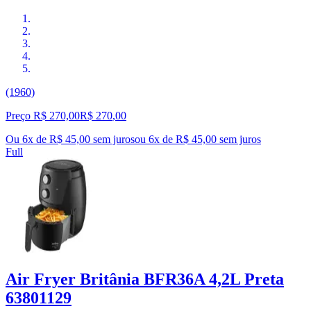
(1960)
Preço R$ 270,00
R$
270
,
00
Ou 6x de R$ 45,00 sem juros
ou
6
x de
R$ 45,00
sem juros
Full
Air Fryer Britânia BFR36A 4,2L Preta
63801129