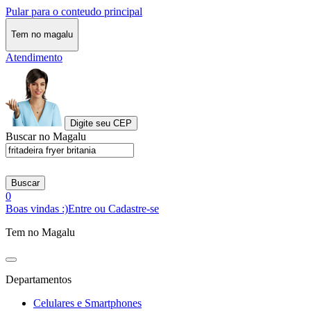
Pular para o conteudo principal
Tem no magalu
Atendimento
Digite seu CEP
Buscar no Magalu
Buscar
0
Boas vindas :)
Entre ou Cadastre-se
Tem no Magalu
Departamentos
Celulares e Smartphones