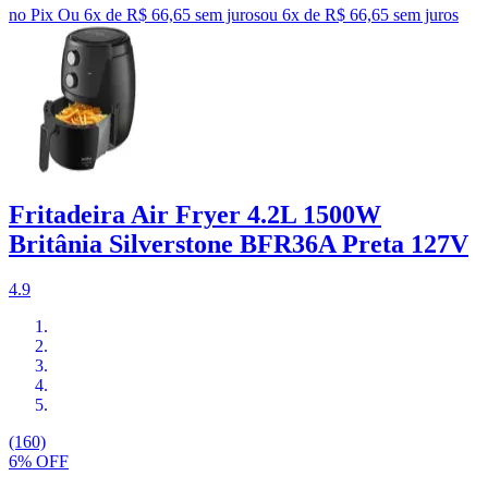
no Pix
Ou 6x de R$ 66,65 sem juros
ou
6
x de
R$ 66,65
sem juros
Fritadeira Air Fryer 4.2L 1500W
Britânia Silverstone BFR36A Preta 127V
4.9
(160)
6% OFF