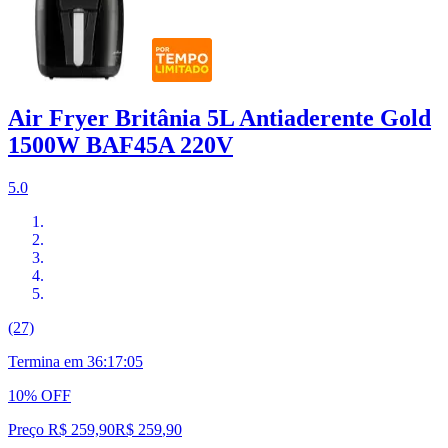
Air Fryer Britânia 5L Antiaderente Gold
1500W BAF45A 220V
5.0
(27)
Termina em
36:17:04
10% OFF
Preço R$ 259,90
R$
259
,
90