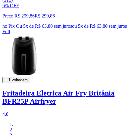
(312)
6% OFF
Preço R$ 299,86
R$
299
,
86
no Pix
Ou 5x de R$ 63,80 sem juros
ou
5
x de
R$ 63,80
sem juros
Full
+ 1 voltagem
Fritadeira Elétrica Air Fry Britânia
BFR25P Airfryer
4.8