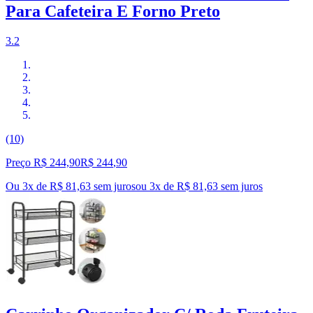
Para Cafeteira E Forno Preto
3.2
(10)
Preço R$ 244,90
R$
244
,
90
Ou 3x de R$ 81,63 sem juros
ou
3
x de
R$ 81,63
sem juros