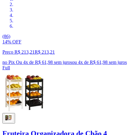
(86)
14% OFF
Preço R$ 213,21
R$
213
,
21
no Pix
Ou 4x de R$ 61,98 sem juros
ou
4
x de
R$ 61,98
sem juros
Full
Fruteira Organizadora de Chão 4