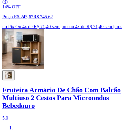
(3)
14% OFF
Preço R$ 245,62
R$
245
,
62
no Pix
Ou 4x de R$ 71,40 sem juros
ou
4
x de
R$ 71,40
sem juros
Fruteira Armário De Chão Com Balcão
Multiuso 2 Cestos Para Microondas
Bebedouro
5.0