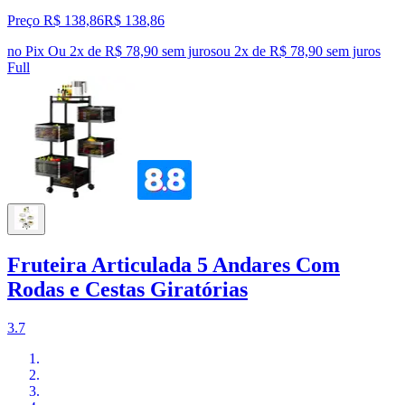
Preço R$ 138,86
R$
138
,
86
no Pix
Ou 2x de R$ 78,90 sem juros
ou
2
x de
R$ 78,90
sem juros
Full
Fruteira Articulada 5 Andares Com
Rodas e Cestas Giratórias
3.7