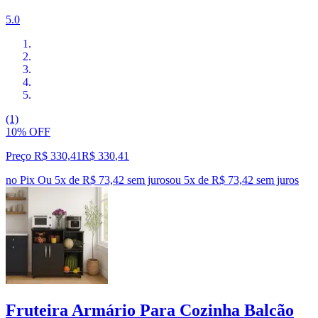
5.0
(1)
10% OFF
Preço R$ 330,41
R$
330
,
41
no Pix
Ou 5x de R$ 73,42 sem juros
ou
5
x de
R$ 73,42
sem juros
Fruteira Armário Para Cozinha Balcão