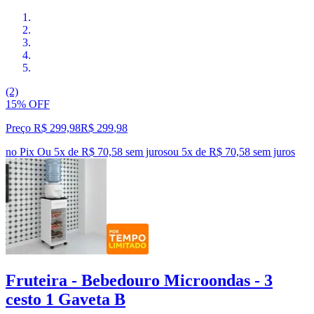
(2)
15% OFF
Preço R$ 299,98
R$
299
,
98
no Pix
Ou 5x de R$ 70,58 sem juros
ou
5
x de
R$ 70,58
sem juros
Fruteira - Bebedouro Microondas - 3
cesto 1 Gaveta B