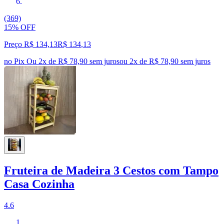
(369)
15% OFF
Preço R$ 134,13
R$
134
,
13
no Pix
Ou 2x de R$ 78,90 sem juros
ou
2
x de
R$ 78,90
sem juros
Fruteira de Madeira 3 Cestos com Tampo
Casa Cozinha
4.6