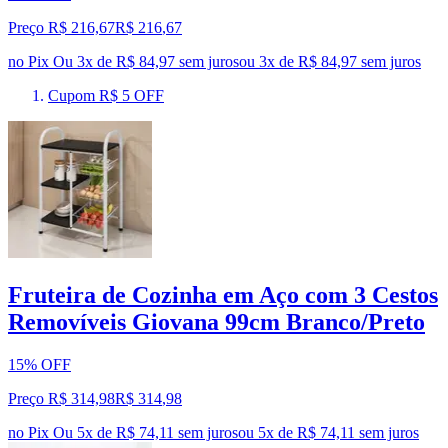
Preço R$ 216,67
R$
216
,
67
no Pix
Ou 3x de R$ 84,97 sem juros
ou
3
x de
R$ 84,97
sem juros
Cupom R$ 5 OFF
Fruteira de Cozinha em Aço com 3 Cestos
Removíveis Giovana 99cm Branco/Preto
15% OFF
Preço R$ 314,98
R$
314
,
98
no Pix
Ou 5x de R$ 74,11 sem juros
ou
5
x de
R$ 74,11
sem juros