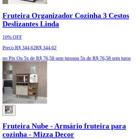
Fruteira Organizador Cozinha 3 Cestos
Deslizantes Linda
10% OFF
Preço R$ 344,62
R$
344
,
62
no Pix
Ou 5x de R$ 76,58 sem juros
ou
5
x de
R$ 76,58
sem juros
Fruteira Nube - Armário fruteira para
cozinha - Mizza Decor