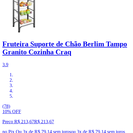
Fruteira Suporte de Chão Berlim Tampo
Granito Cozinha Craq
3.9
(78)
10% OFF
Preço R$ 213,67
R$
213
,
67
no Pix
Ou 3x de R$ 79,14 sem juros
ou
3
x de
R$ 79,14
sem juros