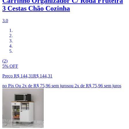
Carrinho Organizador C/ Roda Fruteira
3 Cestas Chão Cozinha
3.0
(2)
5% OFF
Preço R$ 144,31
R$
144
,
31
no Pix
Ou 2x de R$ 75,96 sem juros
ou
2
x de
R$ 75,96
sem juros