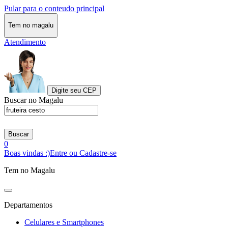
Pular para o conteudo principal
Tem no magalu
Atendimento
Digite seu CEP
Buscar no Magalu
Buscar
0
Boas vindas :)
Entre ou Cadastre-se
Tem no Magalu
Departamentos
Celulares e Smartphones