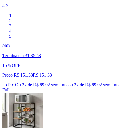
4.2
(40)
Termina em
31:36:57
15% OFF
Preço R$ 151,33
R$
151
,
33
no Pix
Ou 2x de R$ 89,02 sem juros
ou
2
x de
R$ 89,02
sem juros
Full