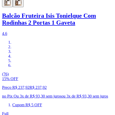
Balcão Fruteira Isis Tonielque Com
Rodinhas 2 Portas 1 Gaveta
4.6
(76)
15% OFF
Preço R$ 237,92
R$
237
,
92
no Pix
Ou 3x de R$ 93,30 sem juros
ou
3
x de
R$ 93,30
sem juros
Cupom R$ 5 OFF
Full