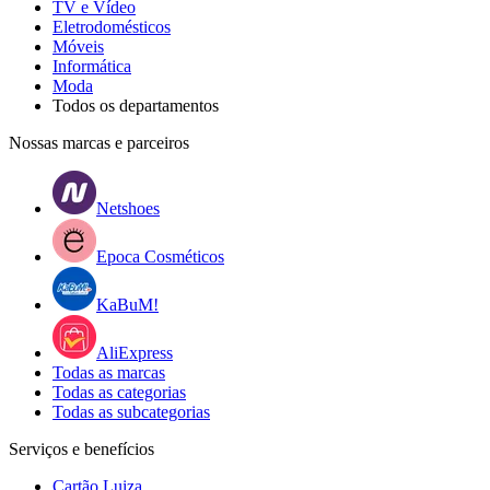
TV e Vídeo
Eletrodomésticos
Móveis
Informática
Moda
Todos os departamentos
Nossas marcas e parceiros
Netshoes
Epoca Cosméticos
KaBuM!
AliExpress
Todas as marcas
Todas as categorias
Todas as subcategorias
Serviços e benefícios
Cartão Luiza