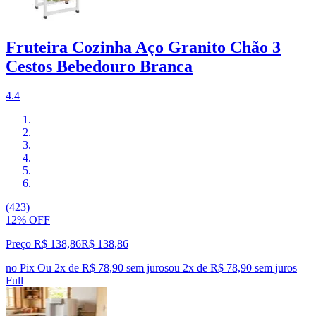
Fruteira Cozinha Aço Granito Chão 3
Cestos Bebedouro Branca
4.4
(423)
12% OFF
Preço R$ 138,86
R$
138
,
86
no Pix
Ou 2x de R$ 78,90 sem juros
ou
2
x de
R$ 78,90
sem juros
Full