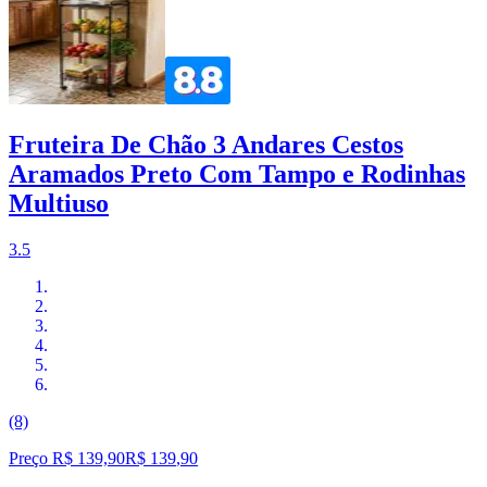
Fruteira De Chão 3 Andares Cestos
Aramados Preto Com Tampo e Rodinhas
Multiuso
3.5
(8)
Preço R$ 139,90
R$
139
,
90