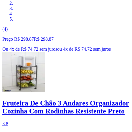
(4)
Preço R$ 298,87
R$
298
,
87
Ou 4x de R$ 74,72 sem juros
ou
4
x de
R$ 74,72
sem juros
Fruteira De Chão 3 Andares Organizador
Cozinha Com Rodinhas Resistente Preto
3.8