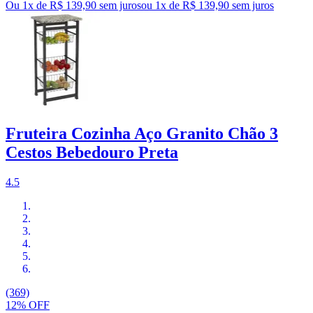
Ou 1x de R$ 139,90 sem juros
ou
1
x de
R$ 139,90
sem juros
Fruteira Cozinha Aço Granito Chão 3
Cestos Bebedouro Preta
4.5
(369)
12% OFF