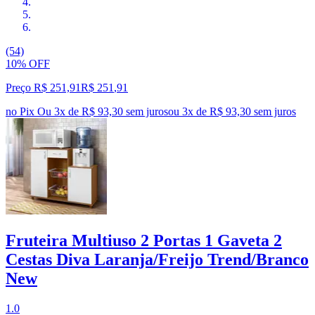
(54)
10% OFF
Preço R$ 251,91
R$
251
,
91
no Pix
Ou 3x de R$ 93,30 sem juros
ou
3
x de
R$ 93,30
sem juros
Fruteira Multiuso 2 Portas 1 Gaveta 2
Cestas Diva Laranja/Freijo Trend/Branco
New
1.0