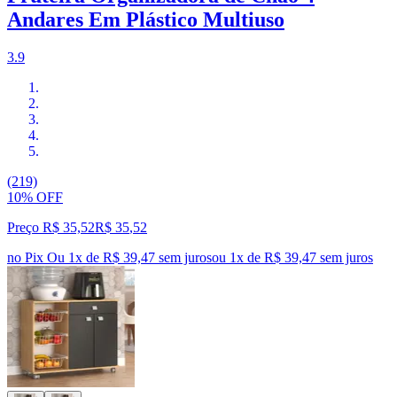
Andares Em Plástico Multiuso
3.9
(219)
10% OFF
Preço R$ 35,52
R$
35
,
52
no Pix
Ou 1x de R$ 39,47 sem juros
ou
1
x de
R$ 39,47
sem juros