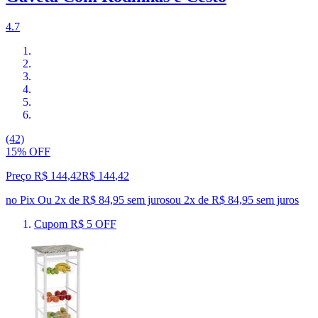
4.7
(42)
15% OFF
Preço R$ 144,42
R$
144
,
42
no Pix
Ou 2x de R$ 84,95 sem juros
ou
2
x de
R$ 84,95
sem juros
Cupom R$ 5 OFF