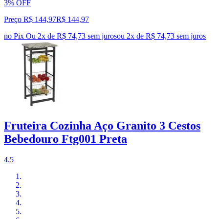
3% OFF
Preço R$ 144,97
R$
144
,
97
no Pix
Ou 2x de R$ 74,73 sem juros
ou
2
x de
R$ 74,73
sem juros
Fruteira Cozinha Aço Granito 3 Cestos
Bebedouro Ftg001 Preta
4.5