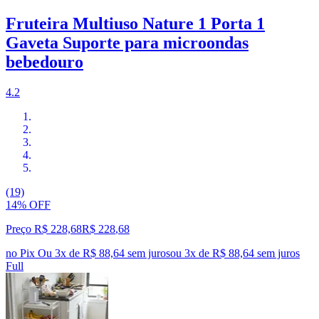
Fruteira Multiuso Nature 1 Porta 1
Gaveta Suporte para microondas
bebedouro
4.2
(19)
14% OFF
Preço R$ 228,68
R$
228
,
68
no Pix
Ou 3x de R$ 88,64 sem juros
ou
3
x de
R$ 88,64
sem juros
Full