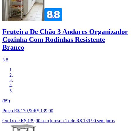
Fruteira De Chão 3 Andares Organizador
Cozinha Com Rodinhas Resistente
Branco
3.8
(69)
Preço R$ 139,90
R$
139
,
90
Ou 1x de R$ 139,90 sem juros
ou
1
x de
R$ 139,90
sem juros