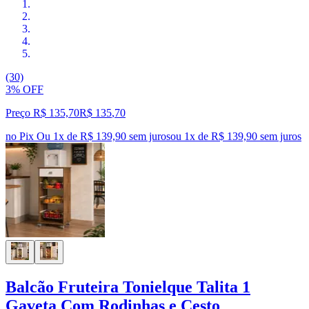
(30)
3% OFF
Preço R$ 135,70
R$
135
,
70
no Pix
Ou 1x de R$ 139,90 sem juros
ou
1
x de
R$ 139,90
sem juros
Balcão Fruteira Tonielque Talita 1
Gaveta Com Rodinhas e Cesto