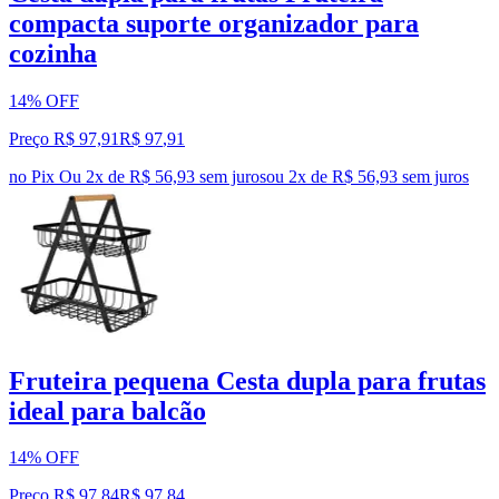
compacta suporte organizador para
cozinha
14% OFF
Preço R$ 97,91
R$
97
,
91
no Pix
Ou 2x de R$ 56,93 sem juros
ou
2
x de
R$ 56,93
sem juros
Fruteira pequena Cesta dupla para frutas
ideal para balcão
14% OFF
Preço R$ 97,84
R$
97
,
84