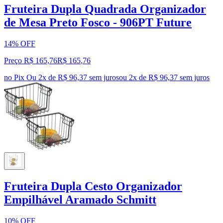
Fruteira Dupla Quadrada Organizador
de Mesa Preto Fosco - 906PT Future
14% OFF
Preço R$ 165,76
R$
165
,
76
no Pix
Ou 2x de R$ 96,37 sem juros
ou
2
x de
R$ 96,37
sem juros
Fruteira Dupla Cesto Organizador
Empilhável Aramado Schmitt
10% OFF