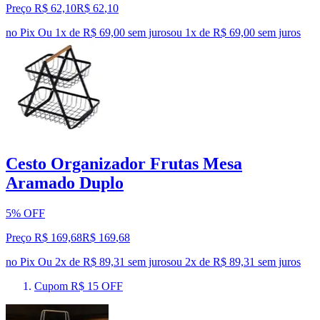
Preço R$ 62,10
R$
62
,
10
no Pix
Ou 1x de R$ 69,00 sem juros
ou
1
x de
R$ 69,00
sem juros
Cesto Organizador Frutas Mesa
Aramado Duplo
5% OFF
Preço R$ 169,68
R$
169
,
68
no Pix
Ou 2x de R$ 89,31 sem juros
ou
2
x de
R$ 89,31
sem juros
Cupom R$ 15 OFF