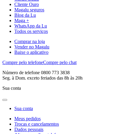
Cliente Ouro
Magalu seguros
Blog da Lu
Maga +
WhatsApp da Lu
Todos os serviços
Comprar na loja
Vender no Magalu
Baixe o aplicativo
Compre pelo telefone
Compre pelo chat
Número de telefone 0800 773 3838
Seg. à Dom. exceto feriados das 8h às 20h
Sua conta
Sua conta
Meus pedidos
Trocas e cancelamentos
Dados pessoais