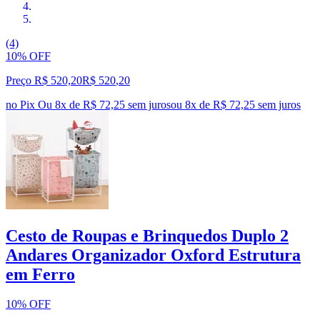
(4)
10% OFF
Preço R$ 520,20
R$
520
,
20
no Pix
Ou 8x de R$ 72,25 sem juros
ou
8
x de
R$ 72,25
sem juros
Cesto de Roupas e Brinquedos Duplo 2
Andares Organizador Oxford Estrutura
em Ferro
10% OFF