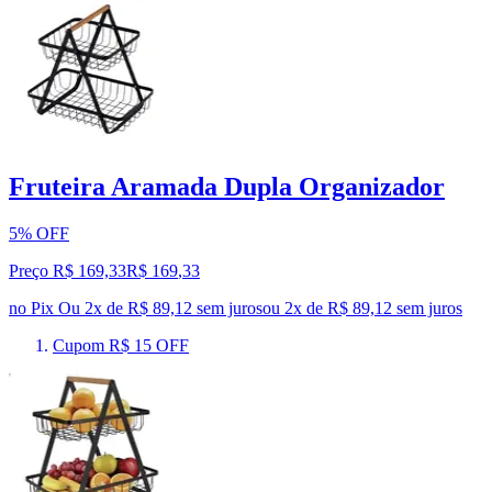
Fruteira Aramada Dupla Organizador
5% OFF
Preço R$ 169,33
R$
169
,
33
no Pix
Ou 2x de R$ 89,12 sem juros
ou
2
x de
R$ 89,12
sem juros
Cupom R$ 15 OFF