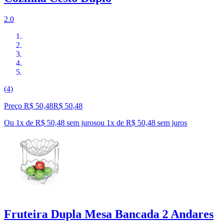
2.0
(4)
Preço R$ 50,48
R$
50
,
48
Ou 1x de R$ 50,48 sem juros
ou
1
x de
R$ 50,48
sem juros
Fruteira Dupla Mesa Bancada 2 Andares