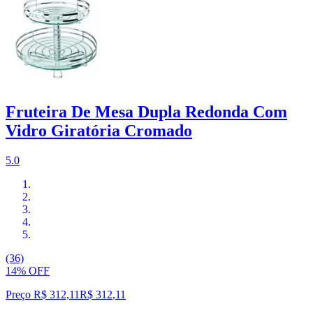
Fruteira De Mesa Dupla Redonda Com
Vidro Giratória Cromado
5.0
(36)
14% OFF
Preço R$ 312,11
R$
312
,
11