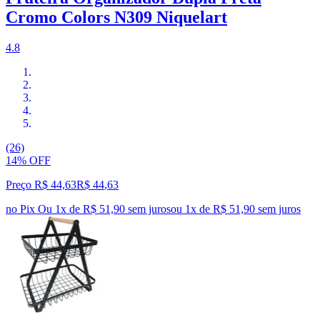
Cromo Colors N309 Niquelart
4.8
(26)
14% OFF
Preço R$ 44,63
R$
44
,
63
no Pix
Ou 1x de R$ 51,90 sem juros
ou
1
x de
R$ 51,90
sem juros