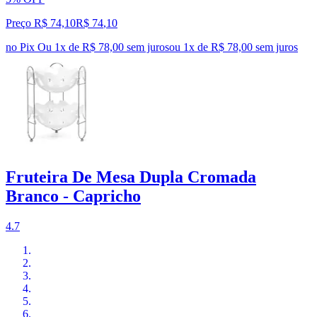
Preço R$ 74,10
R$
74
,
10
no Pix
Ou 1x de R$ 78,00 sem juros
ou
1
x de
R$ 78,00
sem juros
Fruteira De Mesa Dupla Cromada
Branco - Capricho
4.7