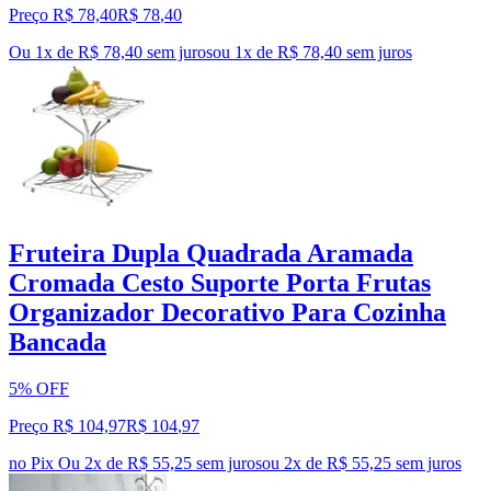
Preço R$ 78,40
R$
78
,
40
Ou 1x de R$ 78,40 sem juros
ou
1
x de
R$ 78,40
sem juros
Fruteira Dupla Quadrada Aramada
Cromada Cesto Suporte Porta Frutas
Organizador Decorativo Para Cozinha
Bancada
5% OFF
Preço R$ 104,97
R$
104
,
97
no Pix
Ou 2x de R$ 55,25 sem juros
ou
2
x de
R$ 55,25
sem juros