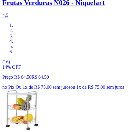
Frutas Verduras N026 - Niquelart
4.5
(16)
14% OFF
Preço R$ 64,50
R$
64
,
50
no Pix
Ou 1x de R$ 75,00 sem juros
ou
1
x de
R$ 75,00
sem juros