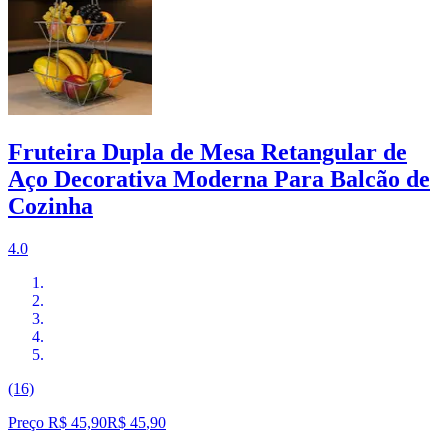
Fruteira Dupla de Mesa Retangular de
Aço Decorativa Moderna Para Balcão de
Cozinha
4.0
(16)
Preço R$ 45,90
R$
45
,
90