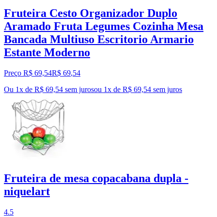
Fruteira Cesto Organizador Duplo
Aramado Fruta Legumes Cozinha Mesa
Bancada Multiuso Escritorio Armario
Estante Moderno
Preço R$ 69,54
R$
69
,
54
Ou 1x de R$ 69,54 sem juros
ou
1
x de
R$ 69,54
sem juros
Fruteira de mesa copacabana dupla -
niquelart
4.5