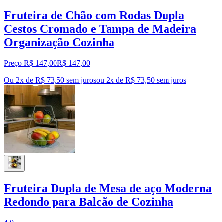
Fruteira de Chão com Rodas Dupla
Cestos Cromado e Tampa de Madeira
Organização Cozinha
Preço R$ 147,00
R$
147
,
00
Ou 2x de R$ 73,50 sem juros
ou
2
x de
R$ 73,50
sem juros
Fruteira Dupla de Mesa de aço Moderna
Redondo para Balcão de Cozinha