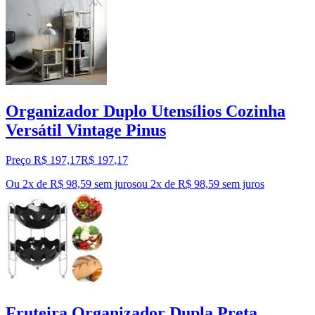
Organizador Duplo Utensílios Cozinha
Versátil Vintage Pinus
Preço R$ 197,17
R$
197
,
17
Ou 2x de R$ 98,59 sem juros
ou
2
x de
R$ 98,59
sem juros
Fruteira Organizador Dupla Preta