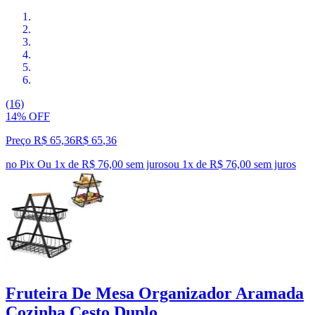
(16)
14% OFF
Preço R$ 65,36
R$
65
,
36
no Pix
Ou 1x de R$ 76,00 sem juros
ou
1
x de
R$ 76,00
sem juros
Fruteira De Mesa Organizador Aramada
Cozinha Cesto Duplo