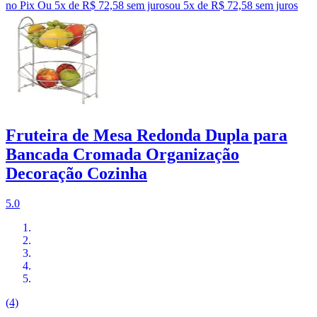
no Pix
Ou 5x de R$ 72,58 sem juros
ou
5
x de
R$ 72,58
sem juros
Fruteira de Mesa Redonda Dupla para
Bancada Cromada Organização
Decoração Cozinha
5.0
(4)