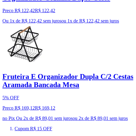
Preço R$ 122,42
R$
122
,
42
Ou 1x de R$ 122,42 sem juros
ou
1
x de
R$ 122,42
sem juros
Fruteira E Organizador Dupla C/2 Cestas
Aramada Bancada Mesa
5% OFF
Preço R$ 169,12
R$
169
,
12
no Pix
Ou 2x de R$ 89,01 sem juros
ou
2
x de
R$ 89,01
sem juros
Cupom R$ 15 OFF