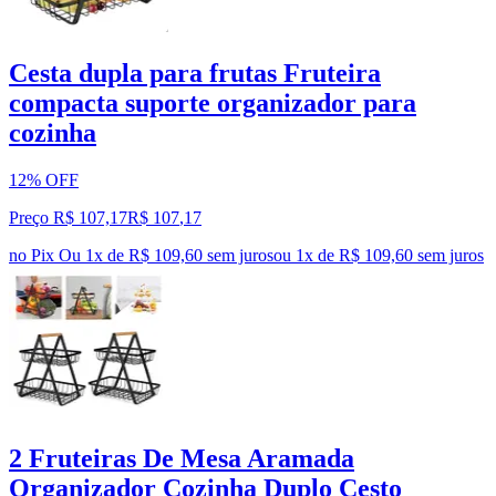
Cesta dupla para frutas Fruteira
compacta suporte organizador para
cozinha
12% OFF
Preço R$ 107,17
R$
107
,
17
no Pix
Ou 1x de R$ 109,60 sem juros
ou
1
x de
R$ 109,60
sem juros
2 Fruteiras De Mesa Aramada
Organizador Cozinha Duplo Cesto