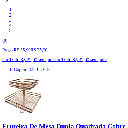
4.0
(8)
Preço R$ 35,90
R$
35
,
90
Ou 1x de R$ 35,90 sem juros
ou
1
x de
R$ 35,90
sem juros
Cupom R$ 10 OFF
Fruteira De Mesa Dupla Quadrada Cobre