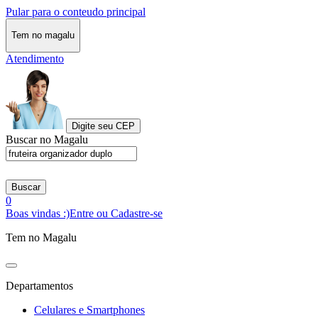
Pular para o conteudo principal
Tem no magalu
Atendimento
Digite seu CEP
Buscar no Magalu
Buscar
0
Boas vindas :)
Entre ou Cadastre-se
Tem no Magalu
Departamentos
Celulares e Smartphones