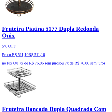
Fruteira Piatina 5177 Dupla Redonda
Onix
5% OFF
Preço R$ 511,10
R$
511
,
10
no Pix
Ou 7x de R$ 76,86 sem juros
ou
7
x de
R$ 76,86
sem juros
Fruteira Bancada Dupla Quadrada Com