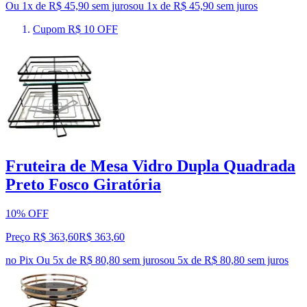
Ou 1x de R$ 45,90 sem juros
ou
1
x de
R$ 45,90
sem juros
Cupom R$ 10 OFF
Fruteira de Mesa Vidro Dupla Quadrada
Preto Fosco Giratória
10% OFF
Preço R$ 363,60
R$
363
,
60
no Pix
Ou 5x de R$ 80,80 sem juros
ou
5
x de
R$ 80,80
sem juros