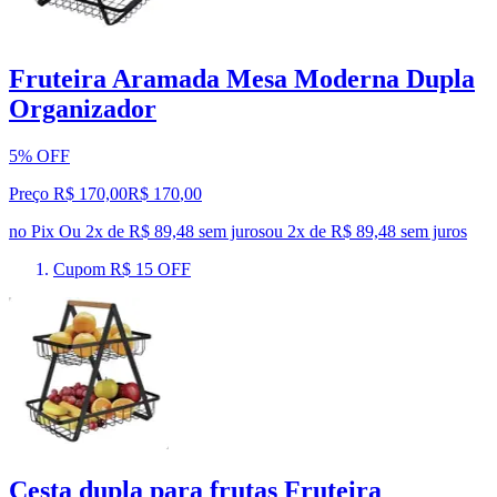
Fruteira Aramada Mesa Moderna Dupla
Organizador
5% OFF
Preço R$ 170,00
R$
170
,
00
no Pix
Ou 2x de R$ 89,48 sem juros
ou
2
x de
R$ 89,48
sem juros
Cupom R$ 15 OFF
Cesta dupla para frutas Fruteira