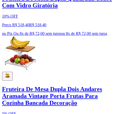
Com Vidro Giratória
10% OFF
Preço R$ 518,40
R$
518
,
40
no Pix
Ou 8x de R$ 72,00 sem juros
ou
8
x de
R$ 72,00
sem juros
Fruteira De Mesa Dupla Dois Andares
Aramada Vintage Porta Frutas Para
Cozinha Bancada Decoração
5% OFF