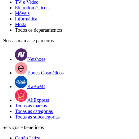
TV e Vídeo
Eletrodomésticos
Móveis
Informática
Moda
Todos os departamentos
Nossas marcas e parceiros
Netshoes
Epoca Cosméticos
KaBuM!
AliExpress
Todas as marcas
Todas as categorias
Todas as subcategorias
Serviços e benefícios
Cartão Luiza