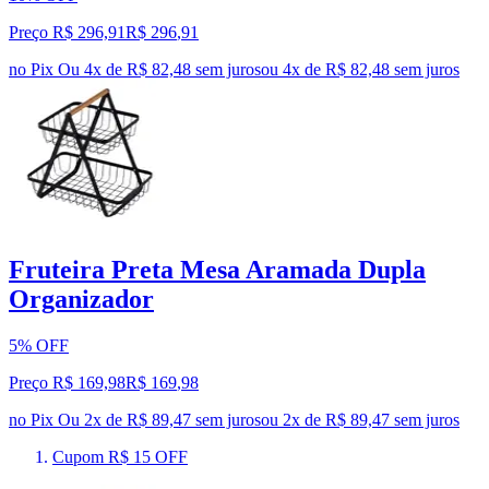
Preço R$ 296,91
R$
296
,
91
no Pix
Ou 4x de R$ 82,48 sem juros
ou
4
x de
R$ 82,48
sem juros
Fruteira Preta Mesa Aramada Dupla
Organizador
5% OFF
Preço R$ 169,98
R$
169
,
98
no Pix
Ou 2x de R$ 89,47 sem juros
ou
2
x de
R$ 89,47
sem juros
Cupom R$ 15 OFF