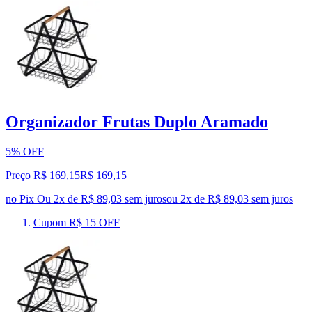
Organizador Frutas Duplo Aramado
5% OFF
Preço R$ 169,15
R$
169
,
15
no Pix
Ou 2x de R$ 89,03 sem juros
ou
2
x de
R$ 89,03
sem juros
Cupom R$ 15 OFF