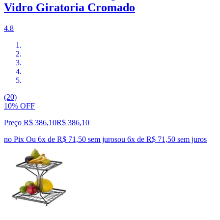
Vidro Giratoria Cromado
4.8
(20)
10% OFF
Preço R$ 386,10
R$
386
,
10
no Pix
Ou 6x de R$ 71,50 sem juros
ou
6
x de
R$ 71,50
sem juros