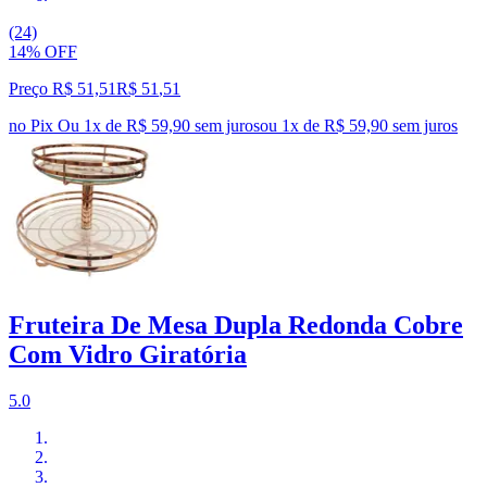
(24)
14% OFF
Preço R$ 51,51
R$
51
,
51
no Pix
Ou 1x de R$ 59,90 sem juros
ou
1
x de
R$ 59,90
sem juros
Fruteira De Mesa Dupla Redonda Cobre
Com Vidro Giratória
5.0