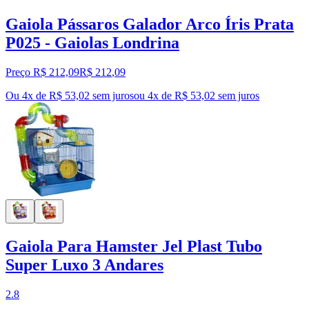
Gaiola Pássaros Galador Arco Íris Prata
P025 - Gaiolas Londrina
Preço R$ 212,09
R$
212
,
09
Ou 4x de R$ 53,02 sem juros
ou
4
x de
R$ 53,02
sem juros
Gaiola Para Hamster Jel Plast Tubo
Super Luxo 3 Andares
2.8