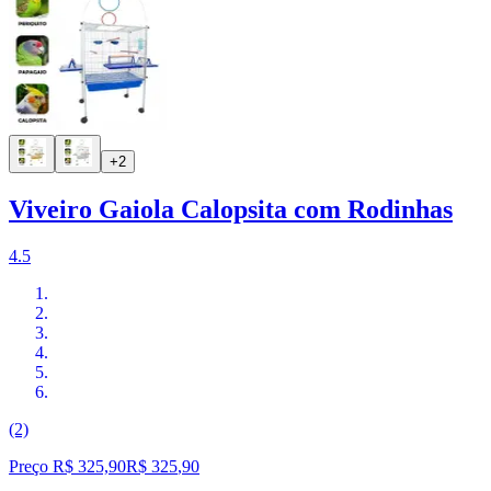
+2
Viveiro Gaiola Calopsita com Rodinhas
4.5
(2)
Preço R$ 325,90
R$
325
,
90