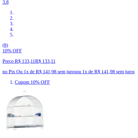
3.8
(8)
10% OFF
Preço R$ 133,11
R$
133
,
11
no Pix
Ou 1x de R$ 141,98 sem juros
ou
1
x de
R$ 141,98
sem juros
Cupom 10% OFF