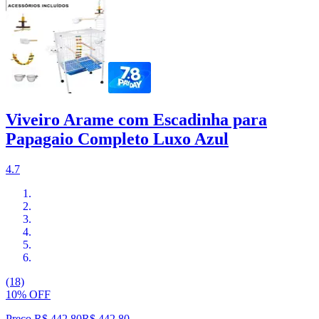
Viveiro Arame com Escadinha para
Papagaio Completo Luxo Azul
4.7
(18)
10% OFF
Preço R$ 442,80
R$
442
,
80