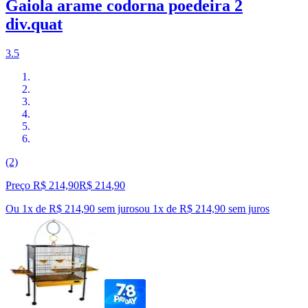
Gaiola arame codorna poedeira 2
div.quat
3.5
(2)
Preço R$ 214,90
R$
214
,
90
Ou 1x de R$ 214,90 sem juros
ou
1
x de
R$ 214,90
sem juros