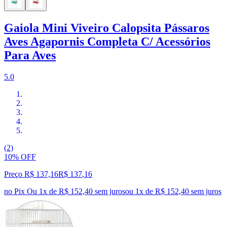
Gaiola Mini Viveiro Calopsita Pássaros
Aves Agapornis Completa C/ Acessórios
Para Aves
5.0
(2)
10% OFF
Preço R$ 137,16
R$
137
,
16
no Pix
Ou 1x de R$ 152,40 sem juros
ou
1
x de
R$ 152,40
sem juros