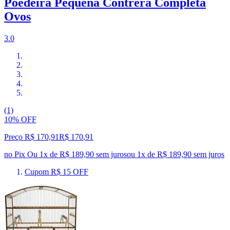
Poedeira Pequena Contrera Completa
Ovos
3.0
(1)
10% OFF
Preço R$ 170,91
R$
170
,
91
no Pix
Ou 1x de R$ 189,90 sem juros
ou
1
x de
R$ 189,90
sem juros
Cupom R$ 15 OFF