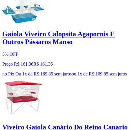
Gaiola Viveiro Calopsita Agapornis E
Outros Pássaros Manso
5% OFF
Preço R$ 161,36
R$
161
,
36
no Pix
Ou 1x de R$ 169,85 sem juros
ou
1
x de
R$ 169,85
sem juros
Viveiro Gaiola Canário Do Reino Canario