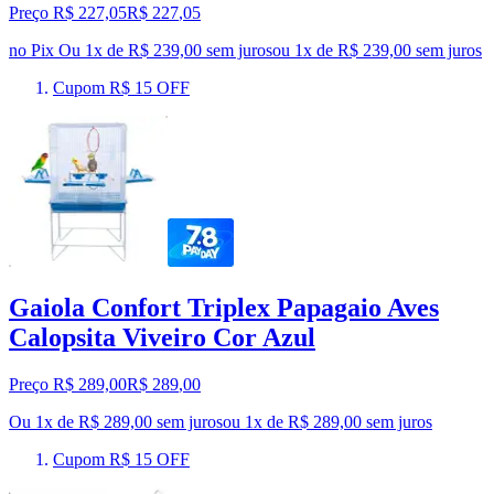
Preço R$ 227,05
R$
227
,
05
no Pix
Ou 1x de R$ 239,00 sem juros
ou
1
x de
R$ 239,00
sem juros
Cupom R$ 15 OFF
Gaiola Confort Triplex Papagaio Aves
Calopsita Viveiro Cor Azul
Preço R$ 289,00
R$
289
,
00
Ou 1x de R$ 289,00 sem juros
ou
1
x de
R$ 289,00
sem juros
Cupom R$ 15 OFF