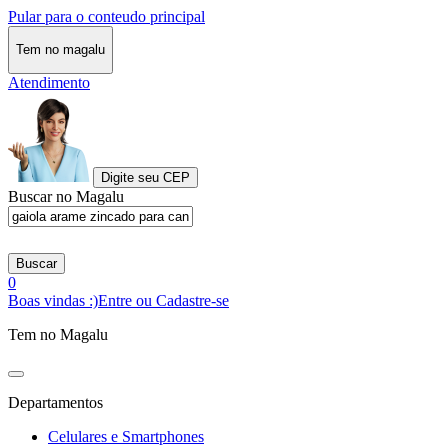
Pular para o conteudo principal
Tem no magalu
Atendimento
Digite seu CEP
Buscar no Magalu
Buscar
0
Boas vindas :)
Entre ou Cadastre-se
Tem no Magalu
Departamentos
Celulares e Smartphones