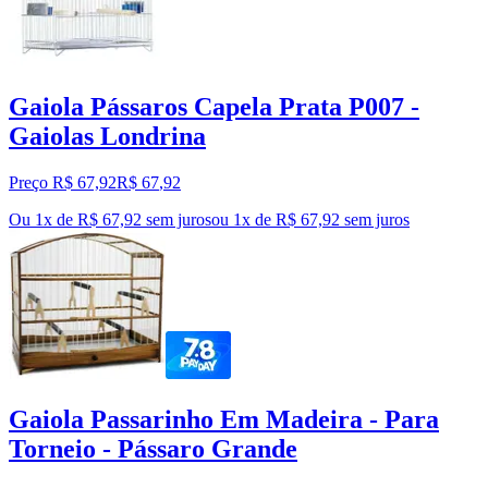
Gaiola Pássaros Capela Prata P007 -
Gaiolas Londrina
Preço R$ 67,92
R$
67
,
92
Ou 1x de R$ 67,92 sem juros
ou
1
x de
R$ 67,92
sem juros
Gaiola Passarinho Em Madeira - Para
Torneio - Pássaro Grande