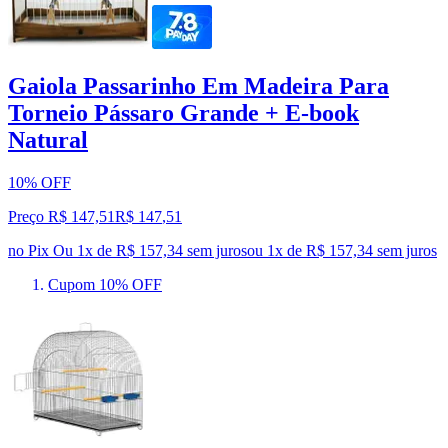
Gaiola Passarinho Em Madeira Para
Torneio Pássaro Grande + E-book
Natural
10% OFF
Preço R$ 147,51
R$
147
,
51
no Pix
Ou 1x de R$ 157,34 sem juros
ou
1
x de
R$ 157,34
sem juros
Cupom 10% OFF