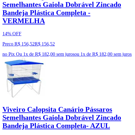
Semelhantes Gaiola Dobrável Zincado
Bandeja Plástica Completa -
VERMELHA
14% OFF
Preço R$ 156,52
R$
156
,
52
no Pix
Ou 1x de R$ 182,00 sem juros
ou
1
x de
R$ 182,00
sem juros
Viveiro Calopsita Canário Pássaros
Semelhantes Gaiola Dobrável Zincado
Bandeja Plástica Completa- AZUL