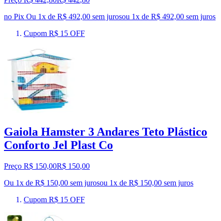
no Pix
Ou 1x de R$ 492,00 sem juros
ou
1
x de
R$ 492,00
sem juros
Cupom R$ 15 OFF
Gaiola Hamster 3 Andares Teto Plástico
Conforto Jel Plast Co
Preço R$ 150,00
R$
150
,
00
Ou 1x de R$ 150,00 sem juros
ou
1
x de
R$ 150,00
sem juros
Cupom R$ 15 OFF