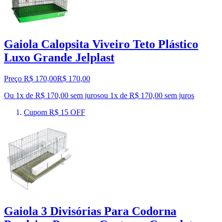
Gaiola Calopsita Viveiro Teto Plástico
Luxo Grande Jelplast
Preço R$ 170,00
R$
170
,
00
Ou 1x de R$ 170,00 sem juros
ou
1
x de
R$ 170,00
sem juros
Cupom R$ 15 OFF
Gaiola 3 Divisórias Para Codorna