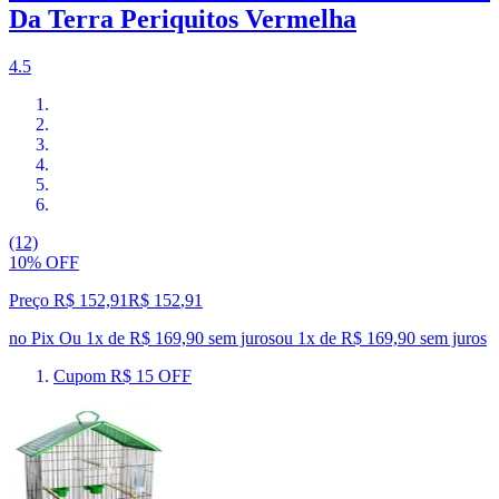
Da Terra Periquitos Vermelha
4.5
(12)
10% OFF
Preço R$ 152,91
R$
152
,
91
no Pix
Ou 1x de R$ 169,90 sem juros
ou
1
x de
R$ 169,90
sem juros
Cupom R$ 15 OFF