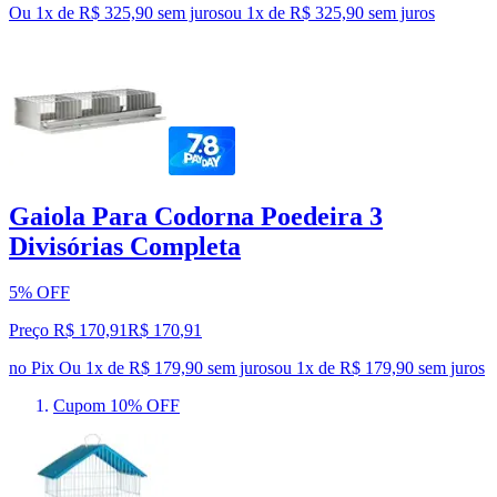
Ou 1x de R$ 325,90 sem juros
ou
1
x de
R$ 325,90
sem juros
Gaiola Para Codorna Poedeira 3
Divisórias Completa
5% OFF
Preço R$ 170,91
R$
170
,
91
no Pix
Ou 1x de R$ 179,90 sem juros
ou
1
x de
R$ 179,90
sem juros
Cupom 10% OFF