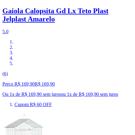
Gaiola Calopsita Gd Lx Teto Plast
Jelplast Amarelo
5.0
(6)
Preço R$ 169,90
R$
169
,
90
Ou 1x de R$ 169,90 sem juros
ou
1
x de
R$ 169,90
sem juros
Cupom R$ 60 OFF