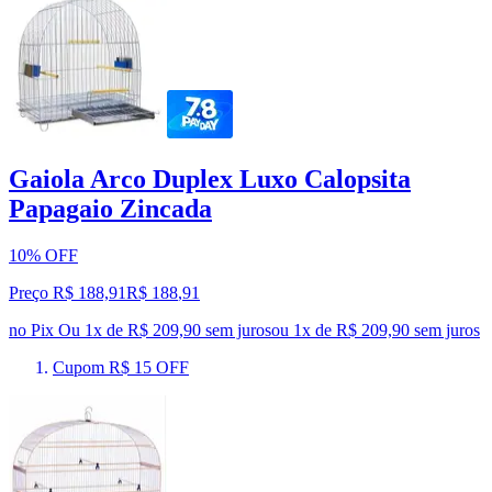
Gaiola Arco Duplex Luxo Calopsita
Papagaio Zincada
10% OFF
Preço R$ 188,91
R$
188
,
91
no Pix
Ou 1x de R$ 209,90 sem juros
ou
1
x de
R$ 209,90
sem juros
Cupom R$ 15 OFF