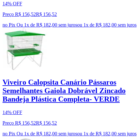
14% OFF
Preço R$ 156,52
R$
156
,
52
no Pix
Ou 1x de R$ 182,00 sem juros
ou
1
x de
R$ 182,00
sem juros
Viveiro Calopsita Canário Pássaros
Semelhantes Gaiola Dobrável Zincado
Bandeja Plástica Completa- VERDE
14% OFF
Preço R$ 156,52
R$
156
,
52
no Pix
Ou 1x de R$ 182,00 sem juros
ou
1
x de
R$ 182,00
sem juros