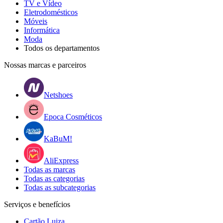
TV e Vídeo
Eletrodomésticos
Móveis
Informática
Moda
Todos os departamentos
Nossas marcas e parceiros
Netshoes
Epoca Cosméticos
KaBuM!
AliExpress
Todas as marcas
Todas as categorias
Todas as subcategorias
Serviços e benefícios
Cartão Luiza