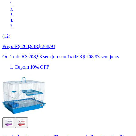
(12)
Preço R$ 208,93
R$
208
,
93
Ou 1x de R$ 208,93 sem juros
ou
1
x de
R$ 208,93
sem juros
Cupom 10% OFF