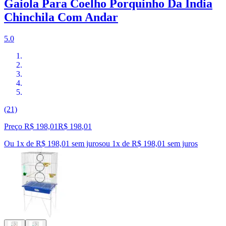
Gaiola Para Coelho Porquinho Da India
Chinchila Com Andar
5.0
(21)
Preço R$ 198,01
R$
198
,
01
Ou 1x de R$ 198,01 sem juros
ou
1
x de
R$ 198,01
sem juros