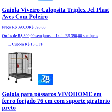
Gaiola Viveiro Calopsita Triplex Jel Plast
Aves Com Poleiro
Preço R$ 390,00
R$
390
,
00
Ou 1x de R$ 390,00 sem juros
ou
1
x de
R$ 390,00
sem juros
Cupom R$ 15 OFF
Gaiola para pássaros VIVOHOME em
ferro forjado 76 cm com suporte giratório
preto