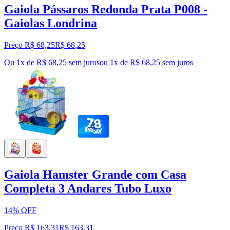
Gaiola Pássaros Redonda Prata P008 -
Gaiolas Londrina
Preço R$ 68,25
R$
68
,
25
Ou 1x de R$ 68,25 sem juros
ou
1
x de
R$ 68,25
sem juros
Gaiola Hamster Grande com Casa
Completa 3 Andares Tubo Luxo
14% OFF
Preço R$ 163,31
R$
163
,
31