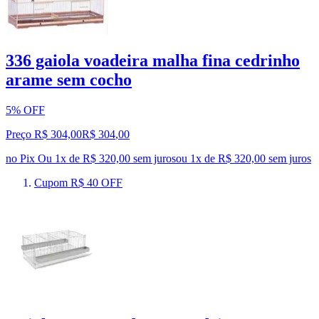
336 gaiola voadeira malha fina cedrinho
arame sem cocho
5% OFF
Preço R$ 304,00
R$
304
,
00
no Pix
Ou 1x de R$ 320,00 sem juros
ou
1
x de
R$ 320,00
sem juros
Cupom R$ 40 OFF