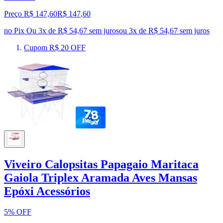
Preço R$ 147,60
R$
147
,
60
no Pix
Ou 3x de R$ 54,67 sem juros
ou
3
x de
R$ 54,67
sem juros
Cupom R$ 20 OFF
Viveiro Calopsitas Papagaio Maritaca
Gaiola Triplex Aramada Aves Mansas
Epóxi Acessórios
5% OFF