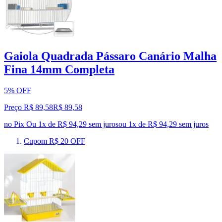
Gaiola Quadrada Pássaro Canário Malha
Fina 14mm Completa
5% OFF
Preço R$ 89,58
R$
89
,
58
no Pix
Ou 1x de R$ 94,29 sem juros
ou
1
x de
R$ 94,29
sem juros
Cupom R$ 20 OFF