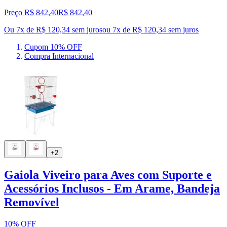
Preço R$ 842,40
R$
842
,
40
Ou 7x de R$ 120,34 sem juros
ou
7
x de
R$ 120,34
sem juros
Cupom 10% OFF
Compra Internacional
+2
Gaiola Viveiro para Aves com Suporte e
Acessórios Inclusos - Em Arame, Bandeja
Removível
10% OFF