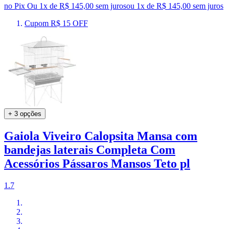
no Pix
Ou 1x de R$ 145,00 sem juros
ou
1
x de
R$ 145,00
sem juros
Cupom R$ 15 OFF
+ 3 opções
Gaiola Viveiro Calopsita Mansa com
bandejas laterais Completa Com
Acessórios Pássaros Mansos Teto pl
1.7