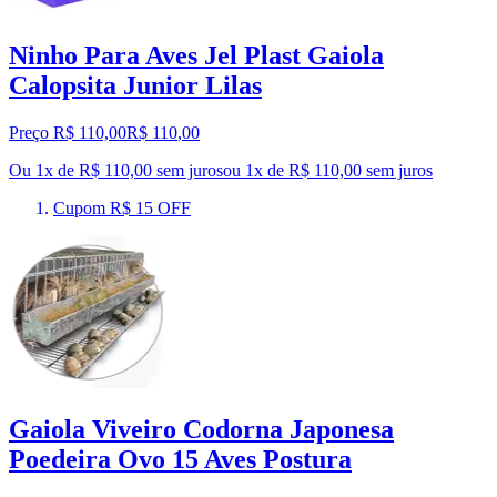
Ninho Para Aves Jel Plast Gaiola
Calopsita Junior Lilas
Preço R$ 110,00
R$
110
,
00
Ou 1x de R$ 110,00 sem juros
ou
1
x de
R$ 110,00
sem juros
Cupom R$ 15 OFF
Gaiola Viveiro Codorna Japonesa
Poedeira Ovo 15 Aves Postura