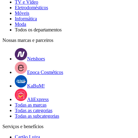
TV e Vídeo
Eletrodomésticos
Móveis
Informática
Moda
Todos os departamentos
Nossas marcas e parceiros
Netshoes
Epoca Cosméticos
KaBuM!
AliExpress
Todas as marcas
Todas as categorias
Todas as subcategorias
Serviços e benefícios
Cartão Luiza