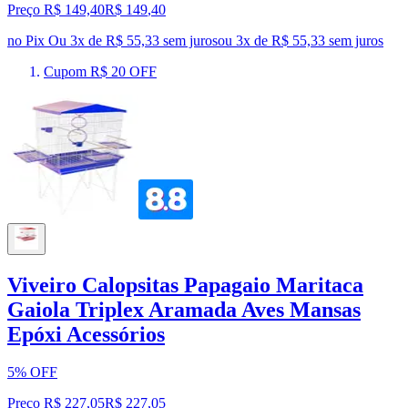
Preço R$ 149,40
R$
149
,
40
no Pix
Ou 3x de R$ 55,33 sem juros
ou
3
x de
R$ 55,33
sem juros
Cupom R$ 20 OFF
Viveiro Calopsitas Papagaio Maritaca
Gaiola Triplex Aramada Aves Mansas
Epóxi Acessórios
5% OFF
Preço R$ 227,05
R$
227
,
05