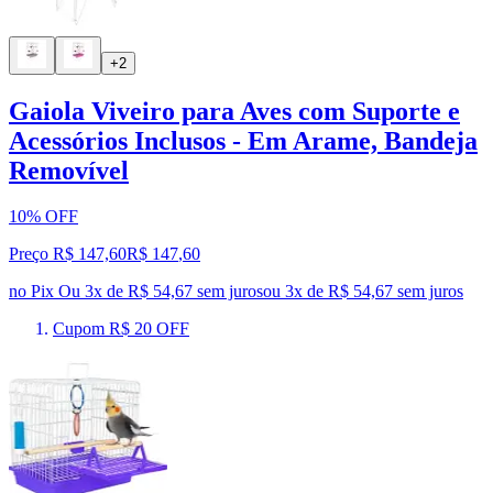
+2
Gaiola Viveiro para Aves com Suporte e
Acessórios Inclusos - Em Arame, Bandeja
Removível
10% OFF
Preço R$ 147,60
R$
147
,
60
no Pix
Ou 3x de R$ 54,67 sem juros
ou
3
x de
R$ 54,67
sem juros
Cupom R$ 20 OFF