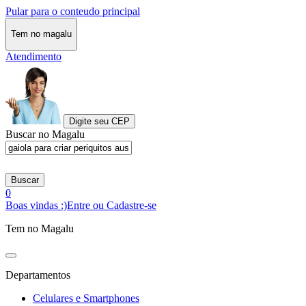
Pular para o conteudo principal
Tem no magalu
Atendimento
Digite seu CEP
Buscar no Magalu
Buscar
0
Boas vindas :)
Entre ou Cadastre-se
Tem no Magalu
Departamentos
Celulares e Smartphones