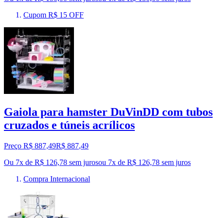
Cupom R$ 15 OFF
Gaiola para hamster DuVinDD com tubos
cruzados e túneis acrílicos
Preço R$ 887,49
R$
887
,
49
Ou 7x de R$ 126,78 sem juros
ou
7
x de
R$ 126,78
sem juros
Compra Internacional