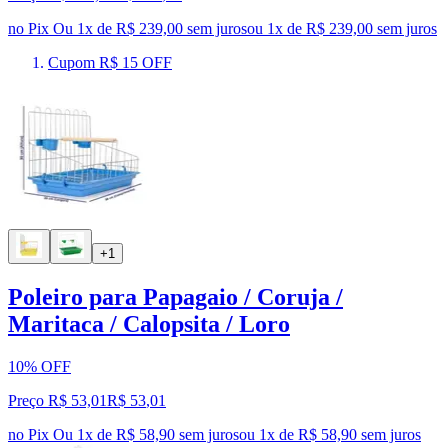
no Pix
Ou 1x de R$ 239,00 sem juros
ou
1
x de
R$ 239,00
sem juros
Cupom R$ 15 OFF
+1
Poleiro para Papagaio / Coruja /
Maritaca / Calopsita / Loro
10% OFF
Preço R$ 53,01
R$
53
,
01
no Pix
Ou 1x de R$ 58,90 sem juros
ou
1
x de
R$ 58,90
sem juros