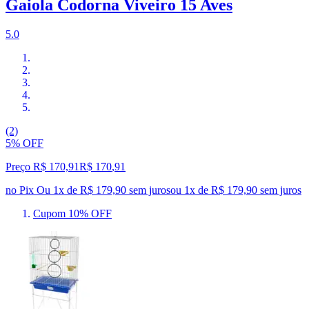
Gaiola Codorna Viveiro 15 Aves
5.0
(2)
5% OFF
Preço R$ 170,91
R$
170
,
91
no Pix
Ou 1x de R$ 179,90 sem juros
ou
1
x de
R$ 179,90
sem juros
Cupom 10% OFF