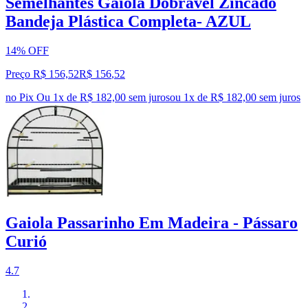
Semelhantes Gaiola Dobrável Zincado
Bandeja Plástica Completa- AZUL
14% OFF
Preço R$ 156,52
R$
156
,
52
no Pix
Ou 1x de R$ 182,00 sem juros
ou
1
x de
R$ 182,00
sem juros
Gaiola Passarinho Em Madeira - Pássaro
Curió
4.7