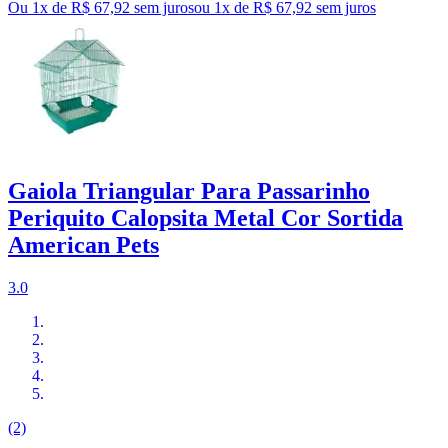
Ou 1x de R$ 67,92 sem juros
ou
1
x de
R$ 67,92
sem juros
Gaiola Triangular Para Passarinho
Periquito Calopsita Metal Cor Sortida
American Pets
3.0
(2)