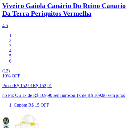
Viveiro Gaiola Canário Do Reino Canario
Da Terra Periquitos Vermelha
4.5
(12)
10% OFF
Preço R$ 152,91
R$
152
,
91
no Pix
Ou 1x de R$ 169,90 sem juros
ou
1
x de
R$ 169,90
sem juros
Cupom R$ 15 OFF