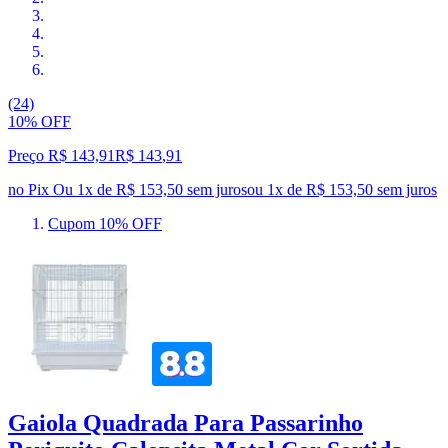
(24)
10% OFF
Preço R$ 143,91
R$
143
,
91
no Pix
Ou 1x de R$ 153,50 sem juros
ou
1
x de
R$ 153,50
sem juros
Cupom 10% OFF
Gaiola Quadrada Para Passarinho