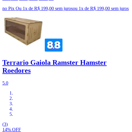
no Pix
Ou 1x de R$ 199,00 sem juros
ou
1
x de
R$ 199,00
sem juros
Terrario Gaiola Ramster Hamster
Roedores
5.0
(3)
14% OFF