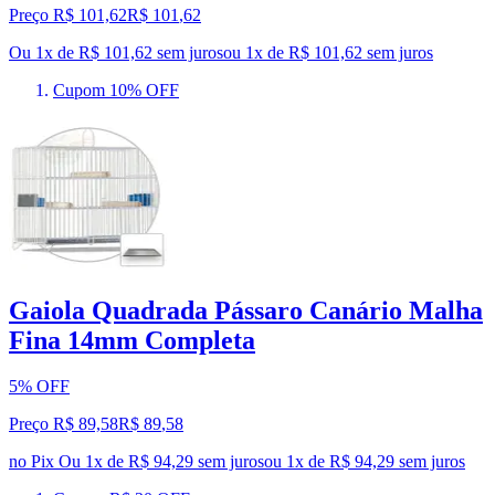
Preço R$ 101,62
R$
101
,
62
Ou 1x de R$ 101,62 sem juros
ou
1
x de
R$ 101,62
sem juros
Cupom 10% OFF
Gaiola Quadrada Pássaro Canário Malha
Fina 14mm Completa
5% OFF
Preço R$ 89,58
R$
89
,
58
no Pix
Ou 1x de R$ 94,29 sem juros
ou
1
x de
R$ 94,29
sem juros