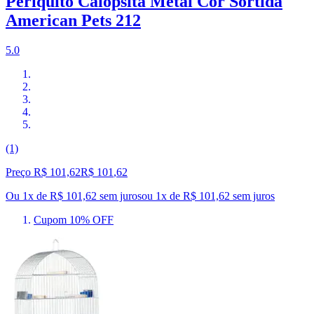
Periquito Calopsita Metal Cor Sortida
American Pets 212
5.0
(1)
Preço R$ 101,62
R$
101
,
62
Ou 1x de R$ 101,62 sem juros
ou
1
x de
R$ 101,62
sem juros
Cupom 10% OFF