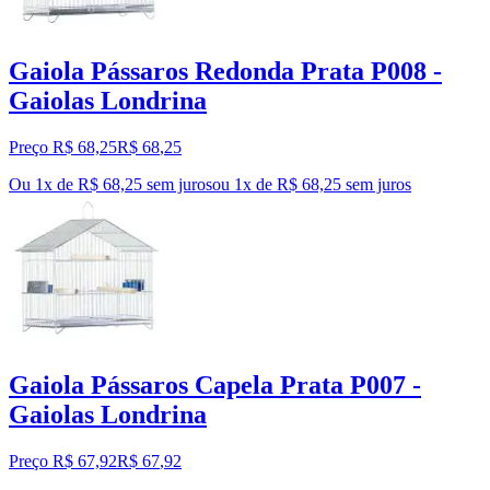
Gaiola Pássaros Redonda Prata P008 -
Gaiolas Londrina
Preço R$ 68,25
R$
68
,
25
Ou 1x de R$ 68,25 sem juros
ou
1
x de
R$ 68,25
sem juros
Gaiola Pássaros Capela Prata P007 -
Gaiolas Londrina
Preço R$ 67,92
R$
67
,
92