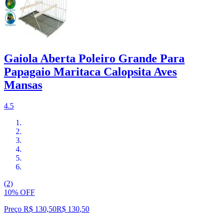
Gaiola Aberta Poleiro Grande Para
Papagaio Maritaca Calopsita Aves
Mansas
4.5
(2)
10% OFF
Preço R$ 130,50
R$
130
,
50