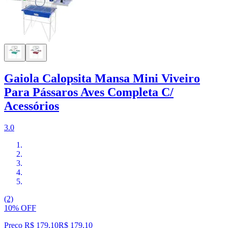
Gaiola Calopsita Mansa Mini Viveiro
Para Pássaros Aves Completa C/
Acessórios
3.0
(2)
10% OFF
Preço R$ 179,10
R$
179
,
10