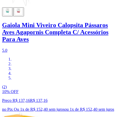
Gaiola Mini Viveiro Calopsita Pássaros
Aves Agapornis Completa C/ Acessórios
Para Aves
5.0
(2)
10% OFF
Preço R$ 137,16
R$
137
,
16
no Pix
Ou 1x de R$ 152,40 sem juros
ou
1
x de
R$ 152,40
sem juros