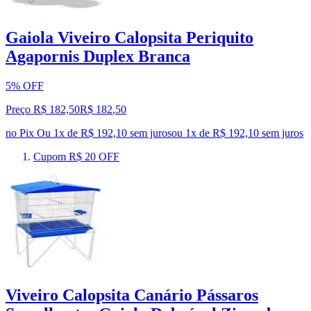
Gaiola Viveiro Calopsita Periquito
Agapornis Duplex Branca
5% OFF
Preço R$ 182,50
R$
182
,
50
no Pix
Ou 1x de R$ 192,10 sem juros
ou
1
x de
R$ 192,10
sem juros
Cupom R$ 20 OFF
Viveiro Calopsita Canário Pássaros