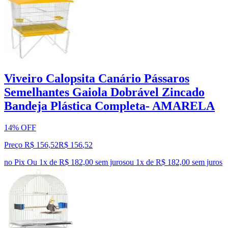
Viveiro Calopsita Canário Pássaros
Semelhantes Gaiola Dobrável Zincado
Bandeja Plástica Completa- AMARELA
14% OFF
Preço R$ 156,52
R$
156
,
52
no Pix
Ou 1x de R$ 182,00 sem juros
ou
1
x de
R$ 182,00
sem juros