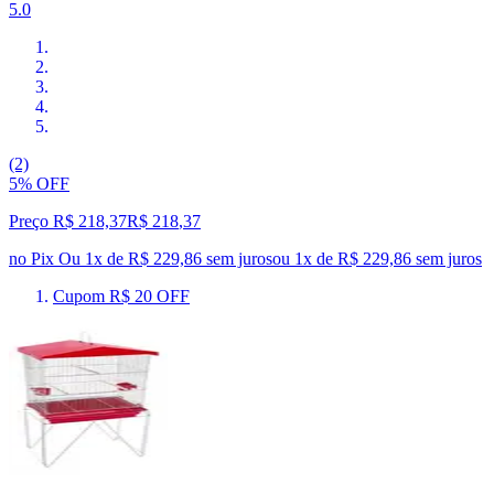
5.0
(2)
5% OFF
Preço R$ 218,37
R$
218
,
37
no Pix
Ou 1x de R$ 229,86 sem juros
ou
1
x de
R$ 229,86
sem juros
Cupom R$ 20 OFF