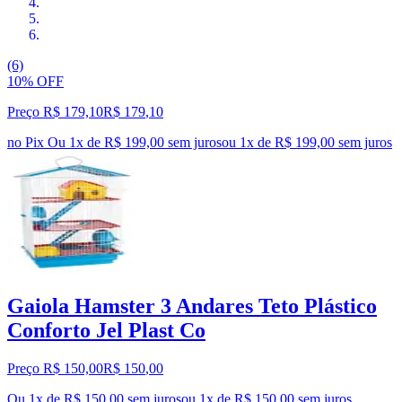
(6)
10% OFF
Preço R$ 179,10
R$
179
,
10
no Pix
Ou 1x de R$ 199,00 sem juros
ou
1
x de
R$ 199,00
sem juros
Gaiola Hamster 3 Andares Teto Plástico
Conforto Jel Plast Co
Preço R$ 150,00
R$
150
,
00
Ou 1x de R$ 150,00 sem juros
ou
1
x de
R$ 150,00
sem juros