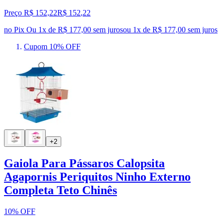
Preço R$ 152,22
R$
152
,
22
no Pix
Ou 1x de R$ 177,00 sem juros
ou
1
x de
R$ 177,00
sem juros
Cupom 10% OFF
+2
Gaiola Para Pássaros Calopsita
Agapornis Periquitos Ninho Externo
Completa Teto Chinês
10% OFF