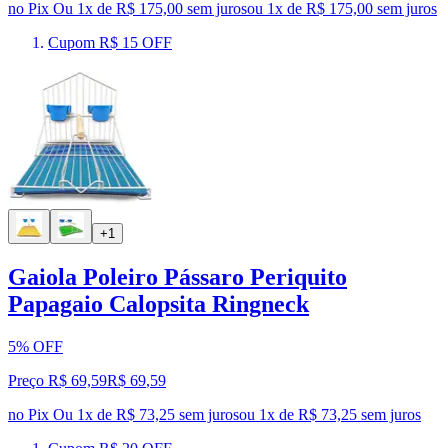
no Pix
Ou 1x de R$ 175,00 sem juros
ou
1
x de
R$ 175,00
sem juros
Cupom R$ 15 OFF
+1
Gaiola Poleiro Pássaro Periquito
Papagaio Calopsita Ringneck
5% OFF
Preço R$ 69,59
R$
69
,
59
no Pix
Ou 1x de R$ 73,25 sem juros
ou
1
x de
R$ 73,25
sem juros