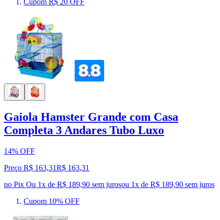
Cupom R$ 20 OFF
Gaiola Hamster Grande com Casa
Completa 3 Andares Tubo Luxo
14% OFF
Preço R$ 163,31
R$
163
,
31
no Pix
Ou 1x de R$ 189,90 sem juros
ou
1
x de
R$ 189,90
sem juros
Cupom 10% OFF