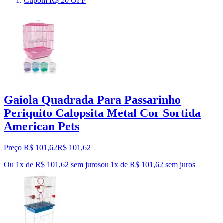
Cupom R$ 20 OFF
Gaiola Quadrada Para Passarinho
Periquito Calopsita Metal Cor Sortida
American Pets
Preço R$ 101,62
R$
101
,
62
Ou 1x de R$ 101,62 sem juros
ou
1
x de
R$ 101,62
sem juros