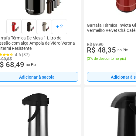
Garrafa Térmica Invicta G
+
2
Vermelho Velvet Chá Café
rrafa Térmica De Mesa 1 Litro de
essão com alça Ampola de Vidro Verona
R$ 69,90
itermi Resistente
R$ 48,35
no Pix
4.6 (87)
 99,85
(
3% de desconto no pix
)
$ 68,49
no Pix
Adicionar à sacola
Adicionar à 