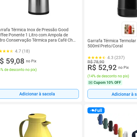
rrafa Térmica Inox de Pressão Good
ffee Ponente 1 Litro com Ampola de
dro Conservação Térmica para Café Chá
Garrafa Térmica Termola
Bebidas Quentes ou Frias
500ml Preto/Coral
4.7 (18)
4.3 (237)
$ 59,08
no Pix
R$ 78,90
R$ 52,92
no Pix
% de desconto no pix
)
(
14% de desconto no pix
)
Cupom
10% OFF
Adicionar à sacola
Adicionar à 
Full