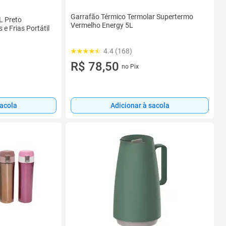
Garrafão Térmico Termolar Supertermo
L Preto
Vermelho Energy 5L
e Frias Portátil
4.4 (168)
R$ 78,50
no Pix
sacola
Adicionar à sacola