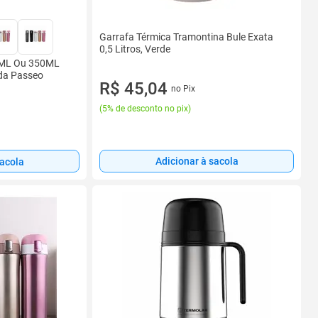
Garrafa Térmica Tramontina Bule Exata
0,5 Litros, Verde
0ML Ou 350ML
da Passeo
R$ 45,04
no Pix
(
5% de desconto no pix
)
Adicionar à sacola
sacola