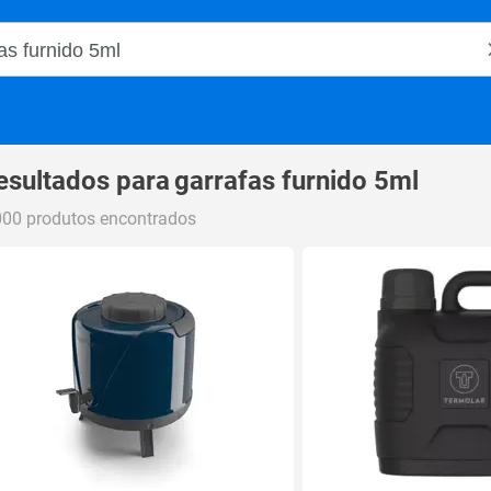
o Magalu
esultados para
garrafas furnido 5ml
000 produtos encontrados