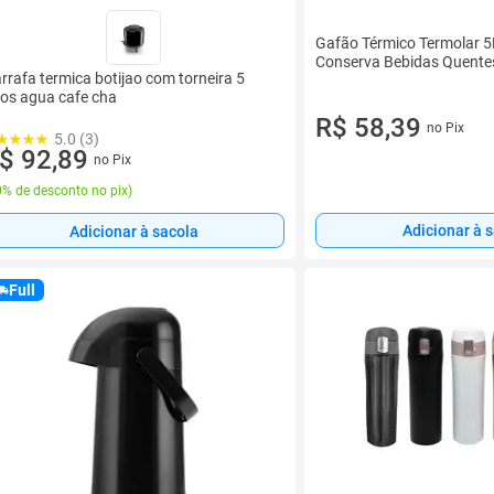
Gafão Térmico Termolar 5
Conserva Bebidas Quentes 
rrafa termica botijao com torneira 5
tros agua cafe cha
R$ 58,39
no Pix
5.0 (3)
$ 92,89
no Pix
% de desconto no pix
)
Adicionar à 
Adicionar à sacola
Full