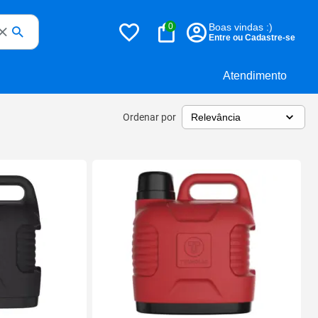
0
Boas vindas :)
Entre ou Cadastre-se
Atendimento
Ordenar por