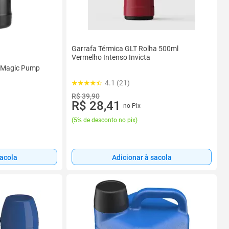
Garrafa Térmica GLT Rolha 500ml
Vermelho Intenso Invicta
r Magic Pump
4.1 (21)
R$ 39,90
R$ 28,41
no Pix
(
5% de desconto no pix
)
sacola
Adicionar à sacola