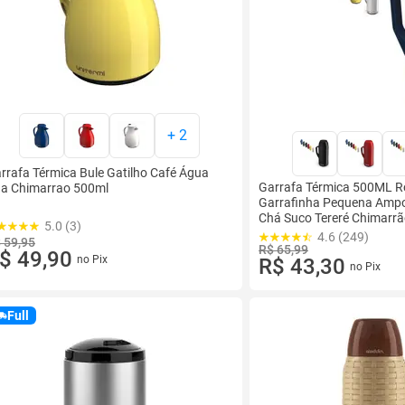
+
2
rrafa Térmica Bule Gatilho Café Água
Garrafa Térmica 500ML R
a Chimarrao 500ml
Garrafinha Pequena Ampol
Chá Suco Tereré Chimarr
5.0 (3)
4.6 (249)
 59,95
R$ 65,99
$ 49,90
no Pix
R$ 43,30
no Pix
Full