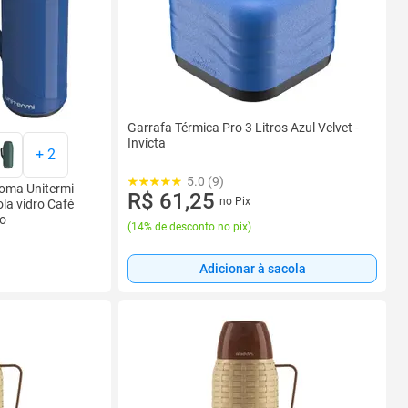
Garrafa Térmica Pro 3 Litros Azul Velvet -
Invicta
+
2
5.0 (9)
oma Unitermi
R$ 61,25
no Pix
a vidro Café
ão
(
14% de desconto no pix
)
Adicionar à sacola