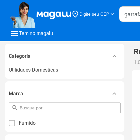
Buscar n
Digite seu CEP
Buscar
Tem no magalu
R
Categoria
1.
Utilidades Domésticas
Marca
pesquisar
por
filtro
Furnido