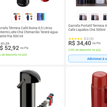
Garrafa Portatil Termica 
rrafa Térmica Café Roma 0,5 Litros
Cafe Liquidos Chá 500ml
itermi Leite Chá Chimarrão Tereré água
ente fria 500 ml
5.0 (3)
R$ 34,40
 81,29
no Pix
$ 52,92
no Pix
(
14% de desconto no pix
)
 de desconto no pix
)
Adicionar à 