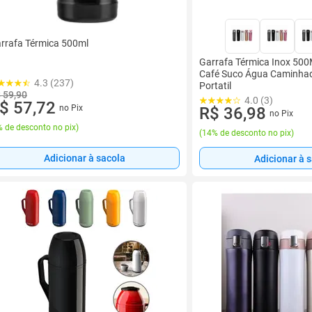
rrafa Térmica 500ml
Garrafa Térmica Inox 50
Café Suco Água Caminha
4.3 (237)
Portatil
 59,90
4.0 (3)
$ 57,72
no Pix
R$ 36,98
no Pix
 de desconto no pix
)
(
14% de desconto no pix
)
Adicionar à sacola
Adicionar à 