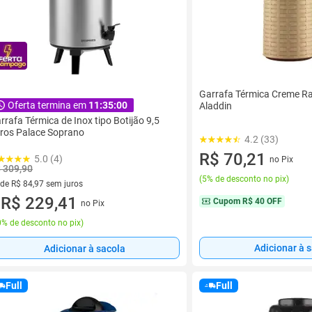
Garrafa Térmica Creme Rat
Oferta termina em
11:34:59
Aladdin
rrafa Térmica de Inox tipo Botijão 9,5
tros Palace Soprano
4.2 (33)
R$ 70,21
5.0 (4)
no Pix
 309,90
(
5% de desconto no pix
)
 de R$ 84,97 sem juros
ez de R$ 84,97 sem juros
R$ 229,41
Cupom
R$ 40 OFF
no Pix
u
% de desconto no pix
)
Adicionar à 
Adicionar à sacola
Full
Full