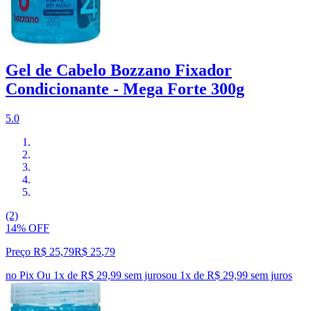
Gel de Cabelo Bozzano Fixador
Condicionante - Mega Forte 300g
5.0
(2)
14% OFF
Preço R$ 25,79
R$
25
,
79
no Pix
Ou 1x de R$ 29,99 sem juros
ou
1
x de
R$ 29,99
sem juros