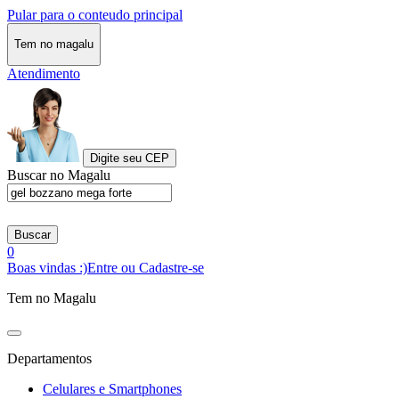
Pular para o conteudo principal
Tem no magalu
Atendimento
Digite seu CEP
Buscar no Magalu
Buscar
0
Boas vindas :)
Entre ou Cadastre-se
Tem no Magalu
Departamentos
Celulares e Smartphones