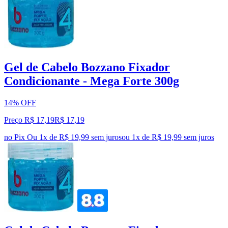
Gel de Cabelo Bozzano Fixador
Condicionante - Mega Forte 300g
14% OFF
Preço R$ 17,19
R$
17
,
19
no Pix
Ou 1x de R$ 19,99 sem juros
ou
1
x de
R$ 19,99
sem juros