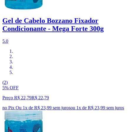
Gel de Cabelo Bozzano Fixador
Condicionante - Mega Forte 300g
5.0
(2)
5% OFF
Preço R$ 22,79
R$
22
,
79
no Pix
Ou 1x de R$ 23,99 sem juros
ou
1
x de
R$ 23,99
sem juros