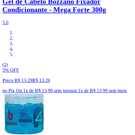
Gel de Cabelo Bozzano Fixador
Condicionante - Mega Forte 300g
5.0
(2)
5% OFF
Preço R$ 13,29
R$
13
,
29
no Pix
Ou 1x de R$ 13,99 sem juros
ou
1
x de
R$ 13,99
sem juros