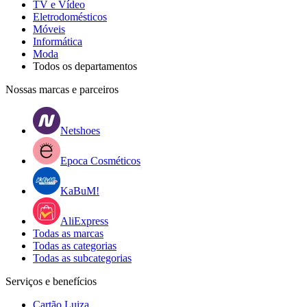
TV e Vídeo
Eletrodomésticos
Móveis
Informática
Moda
Todos os departamentos
Nossas marcas e parceiros
Netshoes
Epoca Cosméticos
KaBuM!
AliExpress
Todas as marcas
Todas as categorias
Todas as subcategorias
Serviços e benefícios
Cartão Luiza