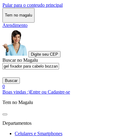
Pular para o conteudo principal
Tem no magalu
Atendimento
Digite seu CEP
Buscar no Magalu
Buscar
0
Boas vindas :)
Entre ou Cadastre-se
Tem no Magalu
Departamentos
Celulares e Smartphones