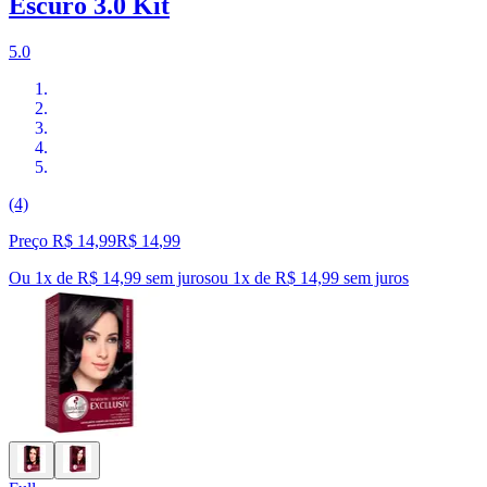
Escuro 3.0 Kit
5.0
(4)
Preço R$ 14,99
R$
14
,
99
Ou 1x de R$ 14,99 sem juros
ou
1
x de
R$ 14,99
sem juros