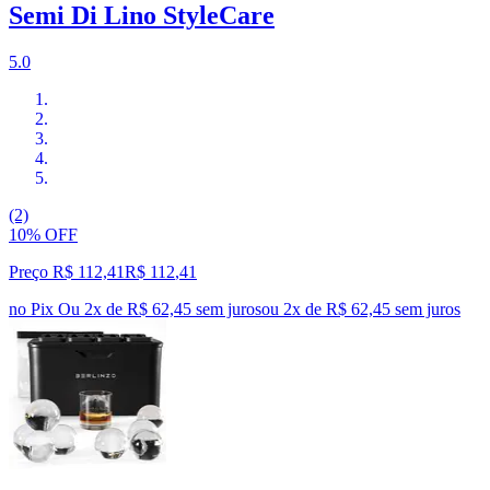
Semi Di Lino StyleCare
5.0
(2)
10% OFF
Preço R$ 112,41
R$
112
,
41
no Pix
Ou 2x de R$ 62,45 sem juros
ou
2
x de
R$ 62,45
sem juros