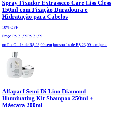
Spray Fixador Extrasseco Care Liss Cless
150ml com Fixação Duradoura e
Hidratação para Cabelos
10% OFF
Preço R$ 21,59
R$
21
,
59
no Pix
Ou 1x de R$ 23,99 sem juros
ou
1
x de
R$ 23,99
sem juros
Alfaparf Semi Di Lino Diamond
Illuminating Kit Shampoo 250ml +
Máscara 200ml