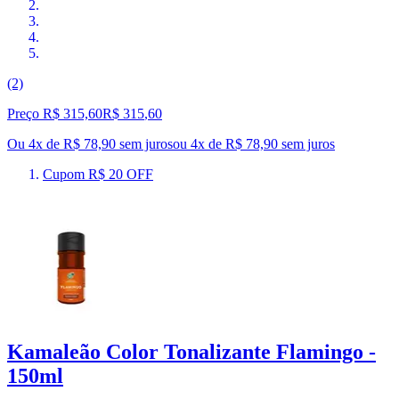
(2)
Preço R$ 315,60
R$
315
,
60
Ou 4x de R$ 78,90 sem juros
ou
4
x de
R$ 78,90
sem juros
Cupom R$ 20 OFF
Kamaleão Color Tonalizante Flamingo -
150ml