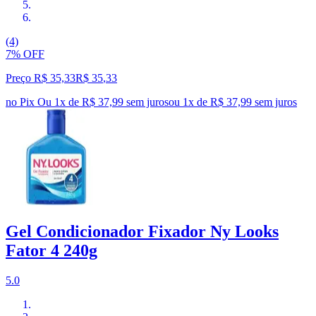
(4)
7% OFF
Preço R$ 35,33
R$
35
,
33
no Pix
Ou 1x de R$ 37,99 sem juros
ou
1
x de
R$ 37,99
sem juros
Gel Condicionador Fixador Ny Looks
Fator 4 240g
5.0