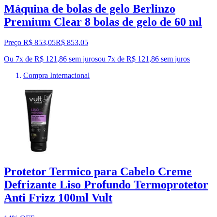
Máquina de bolas de gelo Berlinzo
Premium Clear 8 bolas de gelo de 60 ml
Preço R$ 853,05
R$
853
,
05
Ou 7x de R$ 121,86 sem juros
ou
7
x de
R$ 121,86
sem juros
Compra Internacional
Protetor Termico para Cabelo Creme
Defrizante Liso Profundo Termoprotetor
Anti Frizz 100ml Vult