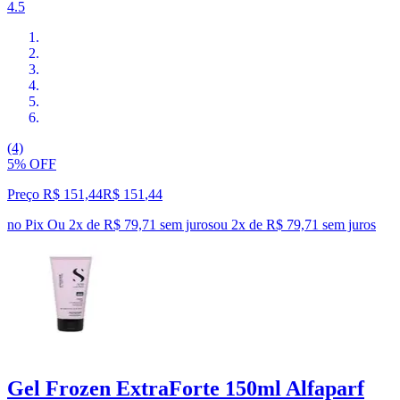
4.5
(4)
5% OFF
Preço R$ 151,44
R$
151
,
44
no Pix
Ou 2x de R$ 79,71 sem juros
ou
2
x de
R$ 79,71
sem juros
Gel Frozen ExtraForte 150ml Alfaparf