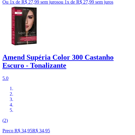
Ou 1x de R$ 27,99 sem juros
ou
1
x de
R$ 27,99
sem juros
Amend Supéria Color 300 Castanho
Escuro - Tonalizante
5.0
(2)
Preço R$ 34,95
R$
34
,
95