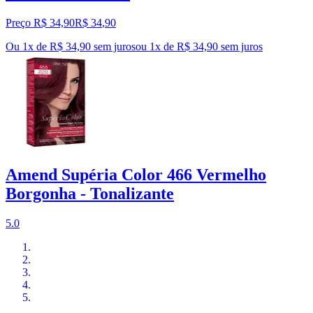
Preço R$ 34,90
R$
34
,
90
Ou 1x de R$ 34,90 sem juros
ou
1
x de
R$ 34,90
sem juros
Amend Supéria Color 466 Vermelho
Borgonha - Tonalizante
5.0