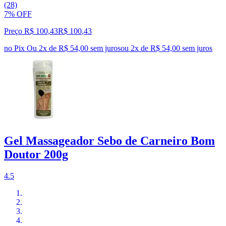
(28)
7% OFF
Preço R$ 100,43
R$
100
,
43
no Pix
Ou 2x de R$ 54,00 sem juros
ou
2
x de
R$ 54,00
sem juros
Gel Massageador Sebo de Carneiro Bom
Doutor 200g
4.5