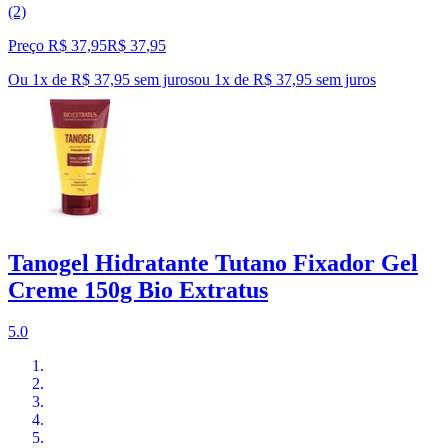
(2)
Preço R$ 37,95
R$
37
,
95
Ou 1x de R$ 37,95 sem juros
ou
1
x de
R$ 37,95
sem juros
Tanogel Hidratante Tutano Fixador Gel
Creme 150g Bio Extratus
5.0