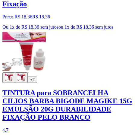
Fixação
Preço R$ 18,36
R$
18
,
36
Ou 1x de R$ 18,36 sem juros
ou
1
x de
R$ 18,36
sem juros
+2
TINTURA para SOBRANCELHA
CILIOS BARBA BIGODE MAGIKE 15G
EMULSÃO 20G DURABILIDADE
FIXAÇÃO PELO BRANCO
4.7