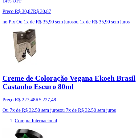
14% OFF
Preço R$ 30,87
R$
30
,
87
no Pix
Ou 1x de R$ 35,90 sem juros
ou
1
x de
R$ 35,90
sem juros
Creme de Coloração Vegana Ekoeh Brasil
Castanho Escuro 80ml
Preço R$ 227,48
R$
227
,
48
Ou 7x de R$ 32,50 sem juros
ou
7
x de
R$ 32,50
sem juros
Compra Internacional