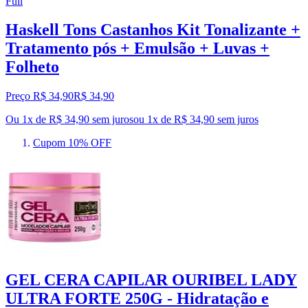
Full
Haskell Tons Castanhos Kit Tonalizante +
Tratamento pós + Emulsão + Luvas +
Folheto
Preço R$ 34,90
R$
34
,
90
Ou 1x de R$ 34,90 sem juros
ou
1
x de
R$ 34,90
sem juros
Cupom 10% OFF
GEL CERA CAPILAR OURIBEL LADY
ULTRA FORTE 250G - Hidratação e