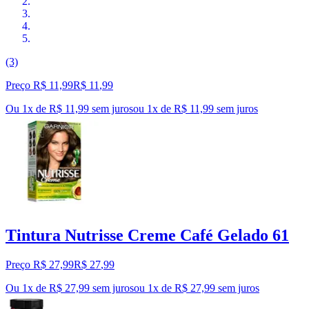
(3)
Preço R$ 11,99
R$
11
,
99
Ou 1x de R$ 11,99 sem juros
ou
1
x de
R$ 11,99
sem juros
Tintura Nutrisse Creme Café Gelado 61
Preço R$ 27,99
R$
27
,
99
Ou 1x de R$ 27,99 sem juros
ou
1
x de
R$ 27,99
sem juros