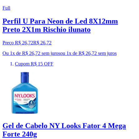
Full
Perfil U Para Neon de Led 8X12mm
Preto 2X1m Rischio ilunato
Preço R$ 26,72
R$
26
,
72
Ou 1x de R$ 26,72 sem juros
ou
1
x de
R$ 26,72
sem juros
Cupom R$ 15 OFF
Gel de Cabelo NY Looks Fator 4 Mega
Forte 240g