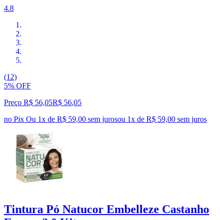
4.8
(12)
5% OFF
Preço R$ 56,05
R$
56
,
05
no Pix
Ou 1x de R$ 59,00 sem juros
ou
1
x de
R$ 59,00
sem juros
Tintura Pó Natucor Embelleze Castanho