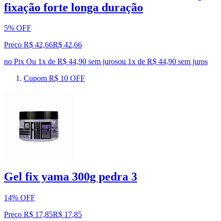
fixação forte longa duração
5% OFF
Preço R$ 42,66
R$
42
,
66
no Pix
Ou 1x de R$ 44,90 sem juros
ou
1
x de
R$ 44,90
sem juros
Cupom R$ 10 OFF
Gel fix yama 300g pedra 3
14% OFF
Preço R$ 17,85
R$
17
,
85