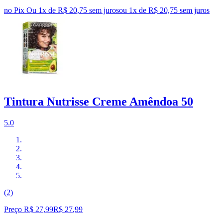
no Pix
Ou 1x de R$ 20,75 sem juros
ou
1
x de
R$ 20,75
sem juros
Tintura Nutrisse Creme Amêndoa 50
5.0
(2)
Preço R$ 27,99
R$
27
,
99