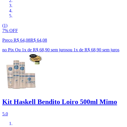
(1)
7% OFF
Preço R$ 64,08
R$
64
,
08
no Pix
Ou 1x de R$ 68,90 sem juros
ou
1
x de
R$ 68,90
sem juros
Kit Haskell Bendito Loiro 500ml Mimo
5.0