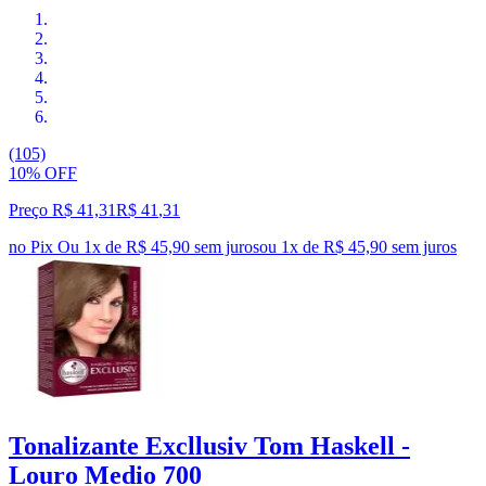
(105)
10% OFF
Preço R$ 41,31
R$
41
,
31
no Pix
Ou 1x de R$ 45,90 sem juros
ou
1
x de
R$ 45,90
sem juros
Tonalizante Excllusiv Tom Haskell -
Louro Medio 700