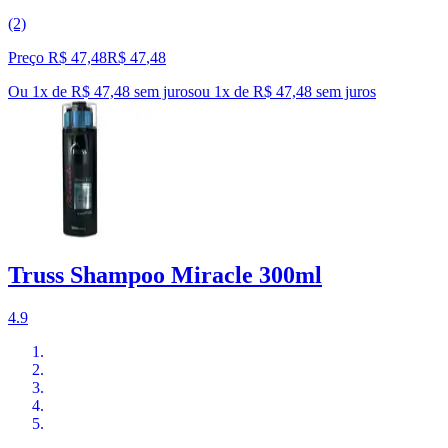
(2)
Preço R$ 47,48
R$
47
,
48
Ou 1x de R$ 47,48 sem juros
ou
1
x de
R$ 47,48
sem juros
Truss Shampoo Miracle 300ml
4.9