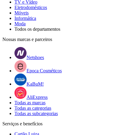
TV e Vídeo
Eletrodomésticos
Móveis
Informática
Moda
Todos os departamentos
Nossas marcas e parceiros
Netshoes
Epoca Cosméticos
KaBuM!
AliExpress
Todas as marcas
Todas as categorias
Todas as subcategorias
Serviços e benefícios
Cartão Luiza