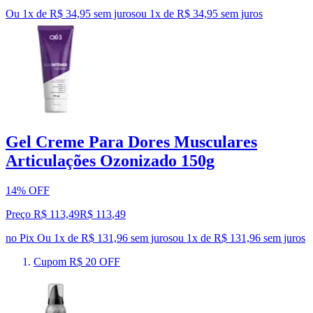
Ou 1x de R$ 34,95 sem juros
ou
1
x de
R$ 34,95
sem juros
Gel Creme Para Dores Musculares
Articulações Ozonizado 150g
14% OFF
Preço R$ 113,49
R$
113
,
49
no Pix
Ou 1x de R$ 131,96 sem juros
ou
1
x de
R$ 131,96
sem juros
Cupom R$ 20 OFF