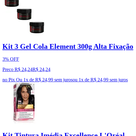
Kit 3 Gel Cola Element 300g Alta Fixação
3% OFF
Preço R$ 24,24
R$
24
,
24
no Pix
Ou 1x de R$ 24,99 sem juros
ou
1
x de
R$ 24,99
sem juros
Kit Tintura Imédia Excellence L'Oréal