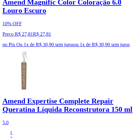
Amend Magnific Color Coloração 6.0
Louro Escuro
10% OFF
Preço R$ 27,81
R$
27
,
81
no Pix
Ou 1x de R$ 30,90 sem juros
ou
1
x de
R$ 30,90
sem juros
Amend Expertise Complete Repair
Queratina Líquida Reconstrutora 150 ml
5.0