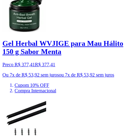
Gel Herbal WVJIGE para Mau Hálito
150 g Sabor Menta
Preço R$ 377,41
R$
377
,
41
Ou 7x de R$ 53,92 sem juros
ou
7
x de
R$ 53,92
sem juros
Cupom 10% OFF
Compra Internacional