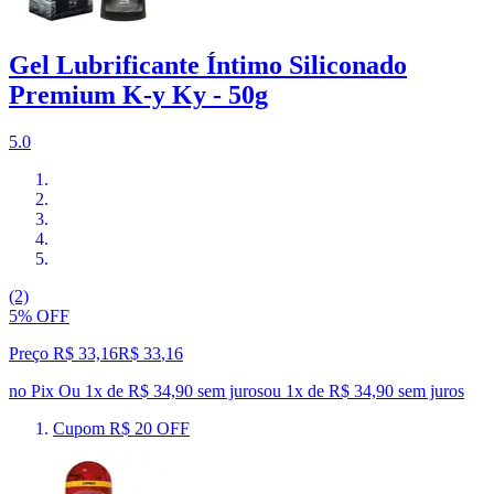
Gel Lubrificante Íntimo Siliconado
Premium K-y Ky - 50g
5.0
(2)
5% OFF
Preço R$ 33,16
R$
33
,
16
no Pix
Ou 1x de R$ 34,90 sem juros
ou
1
x de
R$ 34,90
sem juros
Cupom R$ 20 OFF