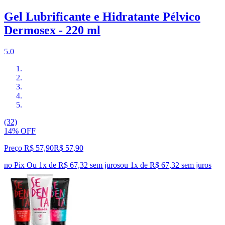
Gel Lubrificante e Hidratante Pélvico
Dermosex - 220 ml
5.0
(32)
14% OFF
Preço R$ 57,90
R$
57
,
90
no Pix
Ou 1x de R$ 67,32 sem juros
ou
1
x de
R$ 67,32
sem juros