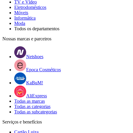
TV e Vídeo
Eletrodomésticos
Móveis
Informática
Moda
Todos os departamentos
Nossas marcas e parceiros
Netshoes
Epoca Cosméticos
KaBuM!
AliExpress
Todas as marcas
Todas as categorias
Todas as subcategorias
Serviços e benefícios
Cartão Luiza