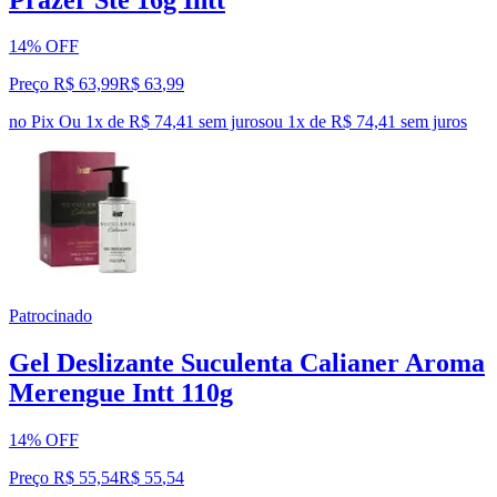
14% OFF
Preço R$ 63,99
R$
63
,
99
no Pix
Ou 1x de R$ 74,41 sem juros
ou
1
x de
R$ 74,41
sem juros
Patrocinado
Gel Deslizante Suculenta Calianer Aroma
Merengue Intt 110g
14% OFF
Preço R$ 55,54
R$
55
,
54