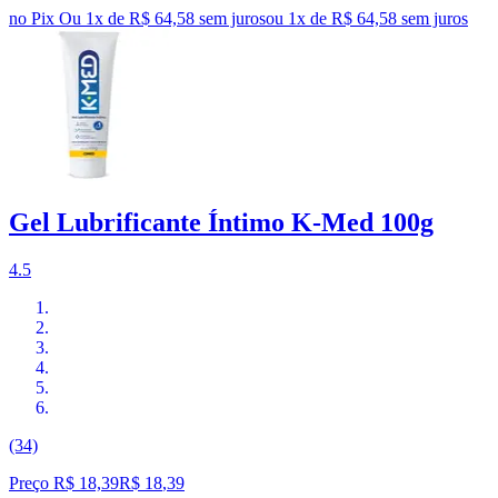
no Pix
Ou 1x de R$ 64,58 sem juros
ou
1
x de
R$ 64,58
sem juros
Gel Lubrificante Íntimo K-Med 100g
4.5
(34)
Preço R$ 18,39
R$
18
,
39