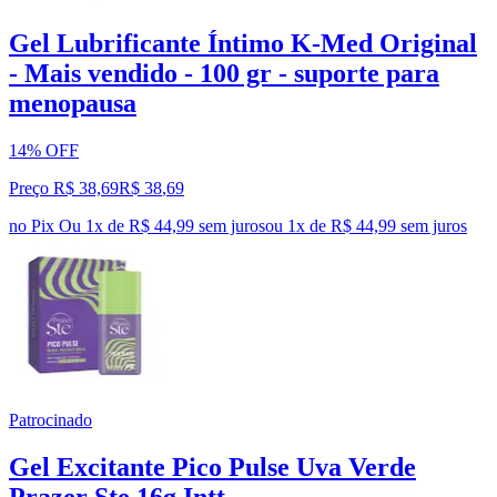
Gel Lubrificante Íntimo K-Med Original
- Mais vendido - 100 gr - suporte para
menopausa
14% OFF
Preço R$ 38,69
R$
38
,
69
no Pix
Ou 1x de R$ 44,99 sem juros
ou
1
x de
R$ 44,99
sem juros
Patrocinado
Gel Excitante Pico Pulse Uva Verde
Prazer Ste 16g Intt