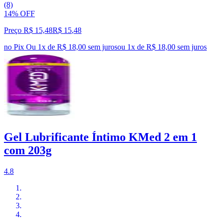
(8)
14% OFF
Preço R$ 15,48
R$
15
,
48
no Pix
Ou 1x de R$ 18,00 sem juros
ou
1
x de
R$ 18,00
sem juros
Gel Lubrificante Íntimo KMed 2 em 1
com 203g
4.8