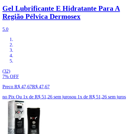
Gel Lubrificante E Hidratante Para A
Região Pélvica Dermosex
5.0
(32)
7% OFF
Preço R$ 47,67
R$
47
,
67
no Pix
Ou 1x de R$ 51,26 sem juros
ou
1
x de
R$ 51,26
sem juros