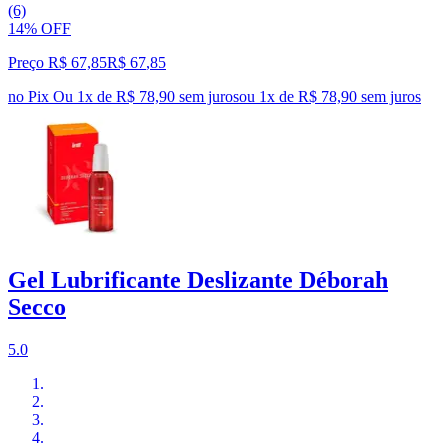
(6)
14% OFF
Preço R$ 67,85
R$
67
,
85
no Pix
Ou 1x de R$ 78,90 sem juros
ou
1
x de
R$ 78,90
sem juros
Gel Lubrificante Deslizante Déborah
Secco
5.0