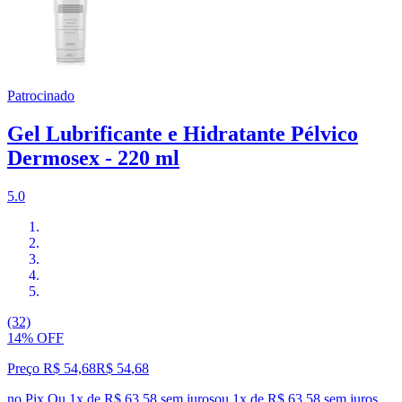
Patrocinado
Gel Lubrificante e Hidratante Pélvico
Dermosex - 220 ml
5.0
(32)
14% OFF
Preço R$ 54,68
R$
54
,
68
no Pix
Ou 1x de R$ 63,58 sem juros
ou
1
x de
R$ 63,58
sem juros