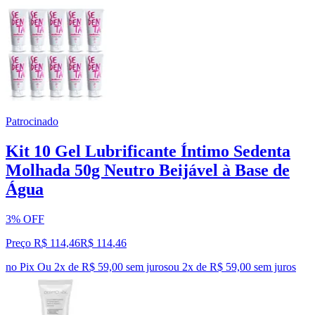
Patrocinado
Kit 10 Gel Lubrificante Íntimo Sedenta
Molhada 50g Neutro Beijável à Base de
Água
3% OFF
Preço R$ 114,46
R$
114
,
46
no Pix
Ou 2x de R$ 59,00 sem juros
ou
2
x de
R$ 59,00
sem juros