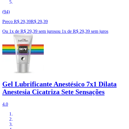
(94)
Preço R$ 29,39
R$
29
,
39
Ou 1x de R$ 29,39 sem juros
ou
1
x de
R$ 29,39
sem juros
Gel Lubrificante Anestésico 7x1 Dilata
Anestesia Cicatriza Sete Sensações
4.0