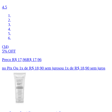
4.5
(34)
5% OFF
Preço R$ 17,96
R$
17
,
96
no Pix
Ou 1x de R$ 18,90 sem juros
ou
1
x de
R$ 18,90
sem juros