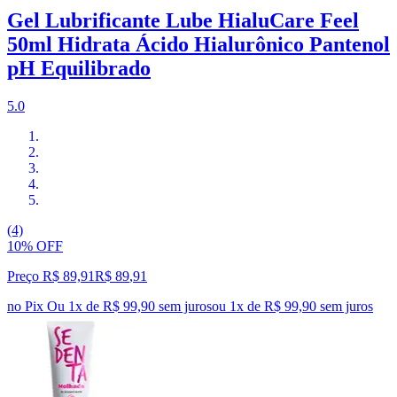
Gel Lubrificante Lube HialuCare Feel
50ml Hidrata Ácido Hialurônico Pantenol
pH Equilibrado
5.0
(4)
10% OFF
Preço R$ 89,91
R$
89
,
91
no Pix
Ou 1x de R$ 99,90 sem juros
ou
1
x de
R$ 99,90
sem juros