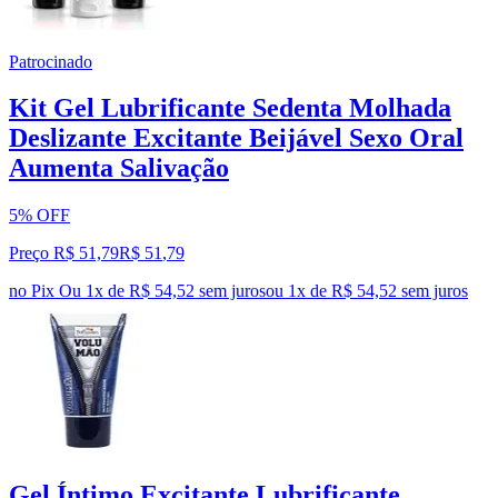
Patrocinado
Kit Gel Lubrificante Sedenta Molhada
Deslizante Excitante Beijável Sexo Oral
Aumenta Salivação
5% OFF
Preço R$ 51,79
R$
51
,
79
no Pix
Ou 1x de R$ 54,52 sem juros
ou
1
x de
R$ 54,52
sem juros
Gel Íntimo Excitante Lubrificante