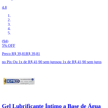
4.8
(94)
5% OFF
Preço R$ 39,81
R$
39
,
81
no Pix
Ou 1x de R$ 41,90 sem juros
ou
1
x de
R$ 41,90
sem juros
Gel Lubrificante Íntimo a Base de Água