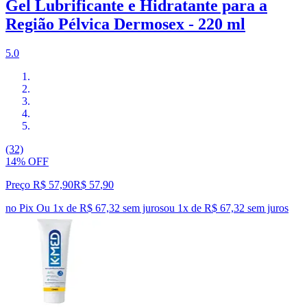
Gel Lubrificante e Hidratante para a
Região Pélvica Dermosex - 220 ml
5.0
(32)
14% OFF
Preço R$ 57,90
R$
57
,
90
no Pix
Ou 1x de R$ 67,32 sem juros
ou
1
x de
R$ 67,32
sem juros