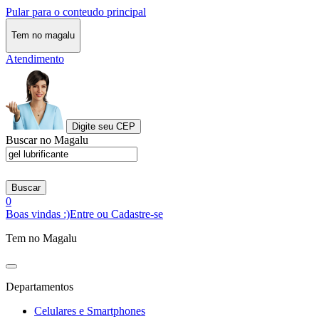
Pular para o conteudo principal
Tem no magalu
Atendimento
Digite seu CEP
Buscar no Magalu
Buscar
0
Boas vindas :)
Entre ou Cadastre-se
Tem no Magalu
Departamentos
Celulares e Smartphones