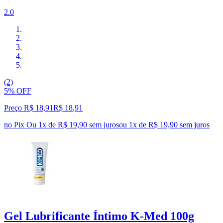
2.0
(2)
5% OFF
Preço R$ 18,91
R$
18
,
91
no Pix
Ou 1x de R$ 19,90 sem juros
ou
1
x de
R$ 19,90
sem juros
Gel Lubrificante Íntimo K-Med 100g