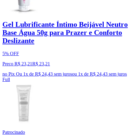
Gel Lubrificante Íntimo Beijável Neutro
Base Água 50g para Prazer e Conforto
Deslizante
5% OFF
Preço R$ 23,21
R$
23
,
21
no Pix
Ou 1x de R$ 24,43 sem juros
ou
1
x de
R$ 24,43
sem juros
Full
Patrocinado