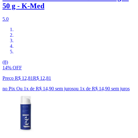
50 g - K-Med
5.0
(8)
14% OFF
Preço R$ 12,81
R$
12
,
81
no Pix
Ou 1x de R$ 14,90 sem juros
ou
1
x de
R$ 14,90
sem juros