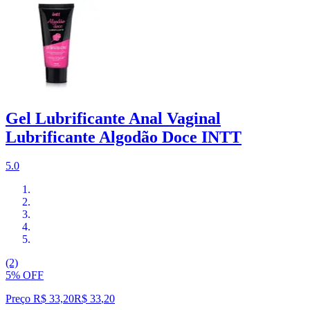
Gel Lubrificante Anal Vaginal
Lubrificante Algodão Doce INTT
5.0
(2)
5% OFF
Preço R$ 33,20
R$
33
,
20