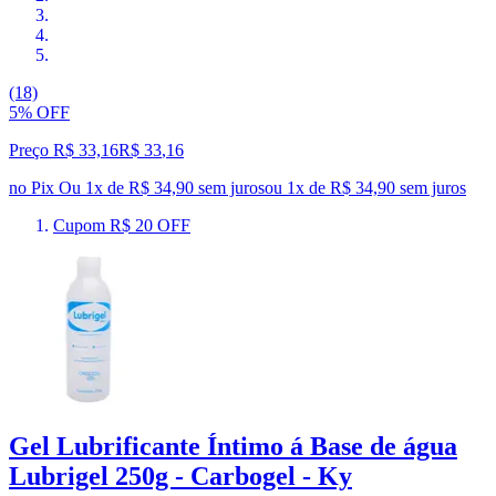
(18)
5% OFF
Preço R$ 33,16
R$
33
,
16
no Pix
Ou 1x de R$ 34,90 sem juros
ou
1
x de
R$ 34,90
sem juros
Cupom R$ 20 OFF
Gel Lubrificante Íntimo á Base de água
Lubrigel 250g - Carbogel - Ky