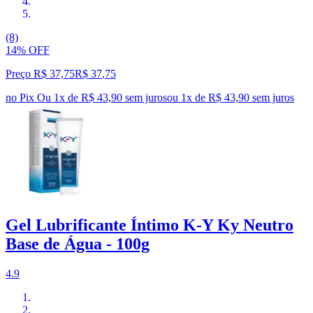
(8)
14% OFF
Preço R$ 37,75
R$
37
,
75
no Pix
Ou 1x de R$ 43,90 sem juros
ou
1
x de
R$ 43,90
sem juros
Gel Lubrificante Íntimo K-Y Ky Neutro
Base de Água - 100g
4.9