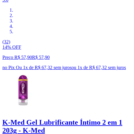
(32)
14% OFF
Preço R$ 57,90
R$
57
,
90
no Pix
Ou 1x de R$ 67,32 sem juros
ou
1
x de
R$ 67,32
sem juros
K-Med Gel Lubrificante Íntimo 2 em 1
203g - K-Med