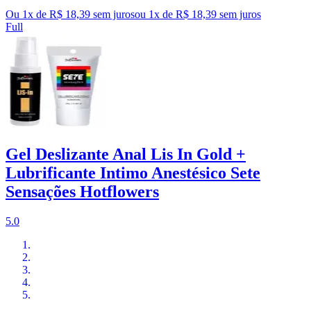
Ou 1x de R$ 18,39 sem juros
ou
1
x de
R$ 18,39
sem juros
Full
Gel Deslizante Anal Lis In Gold +
Lubrificante Intimo Anestésico Sete
Sensações Hotflowers
5.0