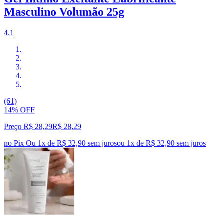
Masculino Volumão 25g
4.1
(61)
14% OFF
Preço R$ 28,29
R$
28
,
29
no Pix
Ou 1x de R$ 32,90 sem juros
ou
1
x de
R$ 32,90
sem juros