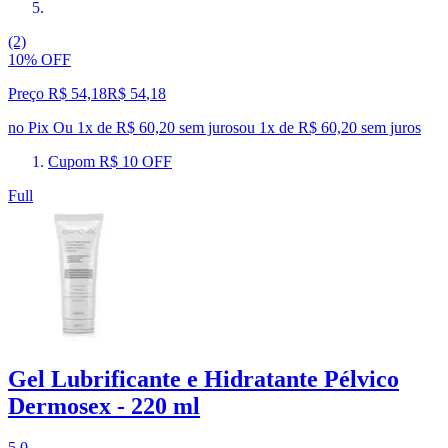
(2)
10% OFF
Preço R$ 54,18
R$
54
,
18
no Pix
Ou 1x de R$ 60,20 sem juros
ou
1
x de
R$ 60,20
sem juros
Cupom R$ 10 OFF
Full
Gel Lubrificante e Hidratante Pélvico
Dermosex - 220 ml
5.0