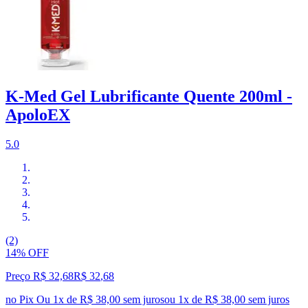
K-Med Gel Lubrificante Quente 200ml -
ApoloEX
5.0
(2)
14% OFF
Preço R$ 32,68
R$
32
,
68
no Pix
Ou 1x de R$ 38,00 sem juros
ou
1
x de
R$ 38,00
sem juros