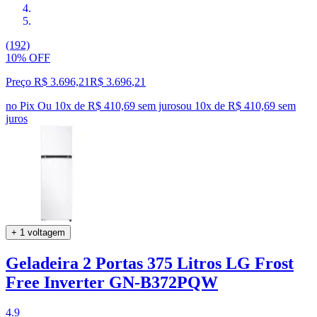
(192)
10% OFF
Preço R$ 3.696,21
R$
3.696
,
21
no Pix
Ou 10x de R$ 410,69 sem juros
ou
10
x de
R$ 410,69
sem
juros
+ 1 voltagem
Geladeira 2 Portas 375 Litros LG Frost
Free Inverter GN-B372PQW
4.9