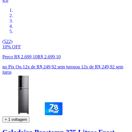
4.8
(522)
10% OFF
Preço R$ 2.699,10
R$
2.699
,
10
no Pix
Ou 12x de R$ 249,92 sem juros
ou
12
x de
R$ 249,92
sem
juros
+ 1 voltagem