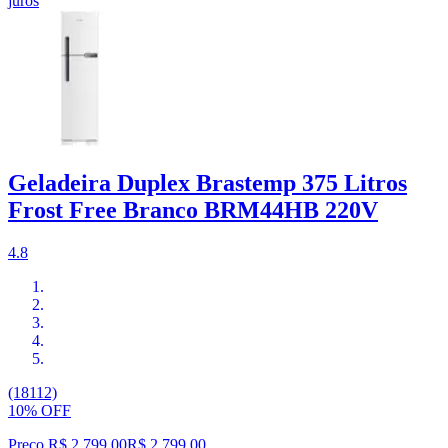
juros
Geladeira Duplex Brastemp 375 Litros
Frost Free Branco BRM44HB 220V
4.8
(18112)
10% OFF
Preço R$ 2.799,00
R$
2.799
,
00