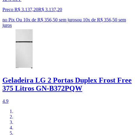
Preço R$ 3.137,20
R$
3.137
,
20
no Pix
Ou 10x de R$ 356,50 sem juros
ou
10
x de
R$ 356,50
sem
juros
Geladeira LG 2 Portas Duplex Frost Free
375 Litros GN-B372PQW
4.9