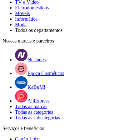
TV e Vídeo
Eletrodomésticos
Móveis
Informática
Moda
Todos os departamentos
Nossas marcas e parceiros
Netshoes
Epoca Cosméticos
KaBuM!
AliExpress
Todas as marcas
Todas as categorias
Todas as subcategorias
Serviços e benefícios
Cartão Luiza