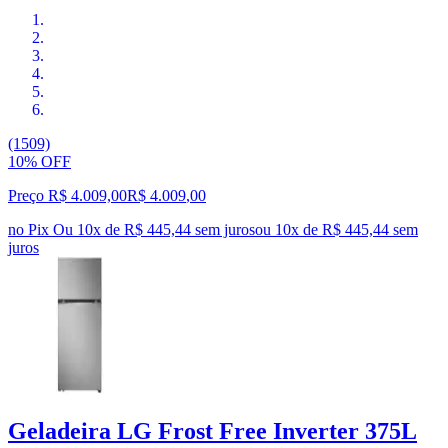
(1509)
10% OFF
Preço R$ 4.009,00
R$
4.009
,
00
no Pix
Ou 10x de R$ 445,44 sem juros
ou
10
x de
R$ 445,44
sem
juros
Geladeira LG Frost Free Inverter 375L