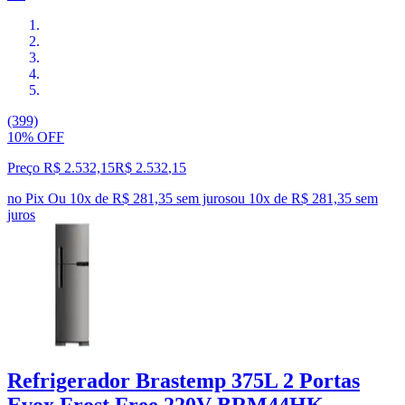
(399)
10% OFF
Preço R$ 2.532,15
R$
2.532
,
15
no Pix
Ou 10x de R$ 281,35 sem juros
ou
10
x de
R$ 281,35
sem
juros
Refrigerador Brastemp 375L 2 Portas
Evox Frost Free 220V BRM44HK