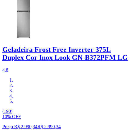
Geladeira Frost Free Inverter 375L
Duplex Cor Inox Look GN-B372PFM LG
4.8
(190)
10% OFF
Preço R$ 2.990,34
R$
2.990
,
34