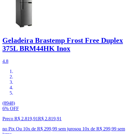
Geladeira Brastemp Frost Free Duplex
375L BRM44HK Inox
4.8
(8948)
6% OFF
Preço R$ 2.819,91
R$
2.819
,
91
no Pix
Ou 10x de R$ 299,99 sem juros
ou
10
x de
R$ 299,99
sem