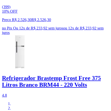
(399)
10% OFF
Preço R$ 2.526,30
R$
2.526
,
30
no Pix
Ou 12x de R$ 233,92 sem juros
ou
12
x de
R$ 233,92
sem
juros
Refrigerador Brastemp Frost Free 375
Litros Branco BRM44 - 220 Volts
4.8