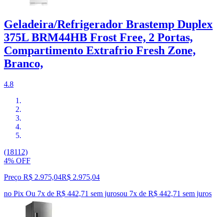
Geladeira/Refrigerador Brastemp Duplex
375L BRM44HB Frost Free, 2 Portas,
Compartimento Extrafrio Fresh Zone,
Branco,
4.8
(18112)
4% OFF
Preço R$ 2.975,04
R$
2.975
,
04
no Pix
Ou 7x de R$ 442,71 sem juros
ou
7
x de
R$ 442,71
sem juros