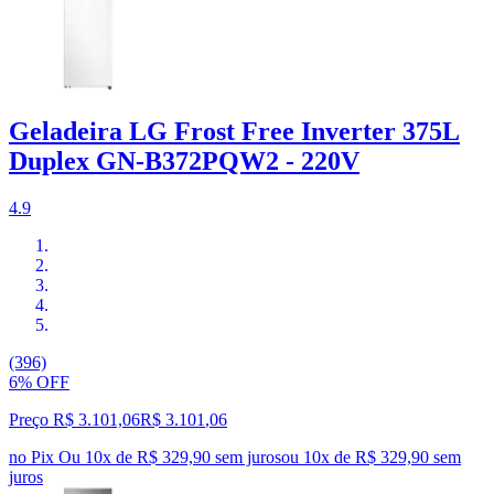
Geladeira LG Frost Free Inverter 375L
Duplex GN-B372PQW2 - 220V
4.9
(396)
6% OFF
Preço R$ 3.101,06
R$
3.101
,
06
no Pix
Ou 10x de R$ 329,90 sem juros
ou
10
x de
R$ 329,90
sem
juros