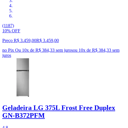
(1187)
10% OFF
Preço R$ 3.459,00
R$
3.459
,
00
no Pix
Ou 10x de R$ 384,33 sem juros
ou
10
x de
R$ 384,33
sem
juros
Geladeira LG 375L Frost Free Duplex
GN-B372PFM
4.8