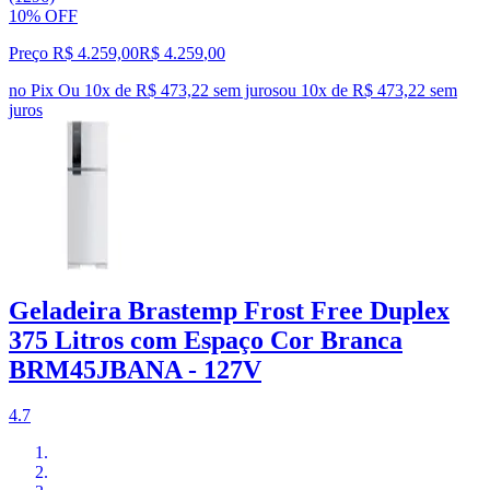
10% OFF
Preço R$ 4.259,00
R$
4.259
,
00
no Pix
Ou 10x de R$ 473,22 sem juros
ou
10
x de
R$ 473,22
sem
juros
Geladeira Brastemp Frost Free Duplex
375 Litros com Espaço Cor Branca
BRM45JBANA - 127V
4.7