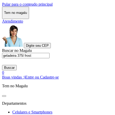
Pular para o conteudo principal
Tem no magalu
Atendimento
Digite seu CEP
Buscar no Magalu
Buscar
0
Boas vindas :)
Entre ou Cadastre-se
Tem no Magalu
Departamentos
Celulares e Smartphones