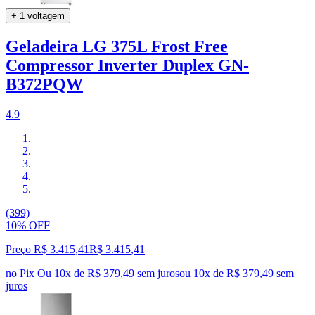
+ 1 voltagem
Geladeira LG 375L Frost Free
Compressor Inverter Duplex GN-
B372PQW
4.9
(399)
10% OFF
Preço R$ 3.415,41
R$
3.415
,
41
no Pix
Ou 10x de R$ 379,49 sem juros
ou
10
x de
R$ 379,49
sem
juros