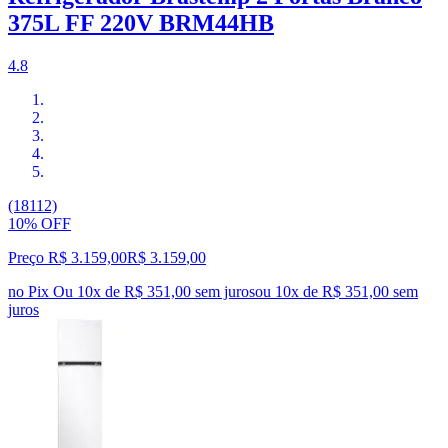
375L FF 220V BRM44HB
4.8
(18112)
10% OFF
Preço R$ 3.159,00
R$
3.159
,
00
no Pix
Ou 10x de R$ 351,00 sem juros
ou
10
x de
R$ 351,00
sem
juros