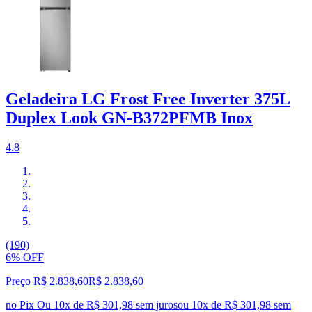
Geladeira LG Frost Free Inverter 375L
Duplex Look GN-B372PFMB Inox
4.8
(190)
6% OFF
Preço R$ 2.838,60
R$
2.838
,
60
no Pix
Ou 10x de R$ 301,98 sem juros
ou
10
x de
R$ 301,98
sem