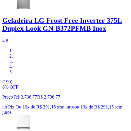
Geladeira LG Frost Free Inverter 375L
Duplex Look GN-B372PFMB Inox
4.8
(190)
6% OFF
Preço R$ 2.736,77
R$
2.736
,
77
no Pix
Ou 10x de R$ 291,15 sem juros
ou
10
x de
R$ 291,15
sem
juros