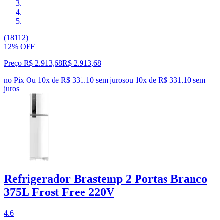
(18112)
12% OFF
Preço R$ 2.913,68
R$
2.913
,
68
no Pix
Ou 10x de R$ 331,10 sem juros
ou
10
x de
R$ 331,10
sem
juros
Refrigerador Brastemp 2 Portas Branco
375L Frost Free 220V
4.6