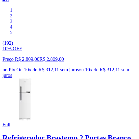
(192)
10% OFF
Preço R$ 2.809,00
R$
2.809
,
00
no Pix
Ou 10x de R$ 312,11 sem juros
ou
10
x de
R$ 312,11
sem
juros
Full
Refrigerador Brastemp 2 Portas Branco