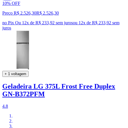
10% OFF
Preço R$ 2.526,30
R$
2.526
,
30
no Pix
Ou 12x de R$ 233,92 sem juros
ou
12
x de
R$ 233,92
sem
juros
+ 1 voltagem
Geladeira LG 375L Frost Free Duplex
GN-B372PFM
4.8