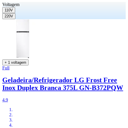
Voltagem
110V
220V
+ 1 voltagem
Full
Geladeira/Refrigerador LG Frost Free
Inox Duplex Branca 375L GN-B372PQW
4.9