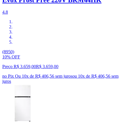
4.8
(8950)
10% OFF
Preço R$ 3.659,00
R$
3.659
,
00
no Pix
Ou 10x de R$ 406,56 sem juros
ou
10
x de
R$ 406,56
sem
juros