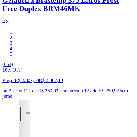
Geladeira Brastemp 375 Litros Frost
Free Duplex BRM46MK
4.8
(653)
10% OFF
Preço R$ 2.807,10
R$
2.807
,
10
no Pix
Ou 12x de R$ 259,92 sem juros
ou
12
x de
R$ 259,92
sem
juros