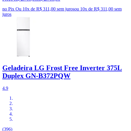
no Pix
Ou 10x de R$ 311,00 sem juros
ou
10
x de
R$ 311,00
sem
juros
Geladeira LG Frost Free Inverter 375L
Duplex GN-B372PQW
4.9
(396)