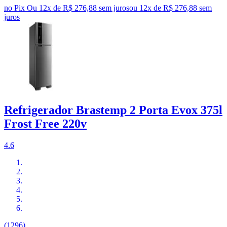
no Pix
Ou 12x de R$ 276,88 sem juros
ou
12
x de
R$ 276,88
sem
juros
Refrigerador Brastemp 2 Porta Evox 375l
Frost Free 220v
4.6
(1296)