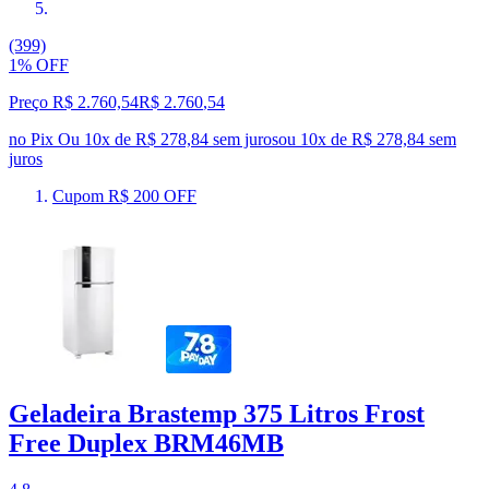
(399)
1% OFF
Preço R$ 2.760,54
R$
2.760
,
54
no Pix
Ou 10x de R$ 278,84 sem juros
ou
10
x de
R$ 278,84
sem
juros
Cupom R$ 200 OFF
Geladeira Brastemp 375 Litros Frost
Free Duplex BRM46MB