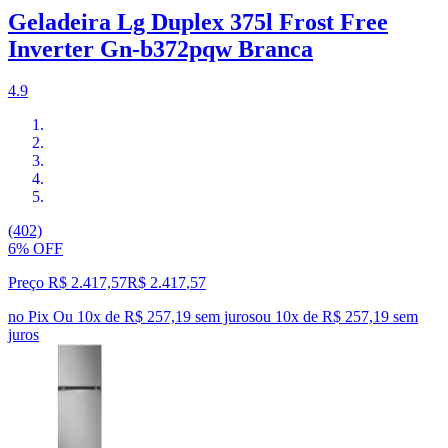
Geladeira Lg Duplex 375l Frost Free
Inverter Gn-b372pqw Branca
4.9
(402)
6% OFF
Preço R$ 2.417,57
R$
2.417
,
57
no Pix
Ou 10x de R$ 257,19 sem juros
ou
10
x de
R$ 257,19
sem
juros