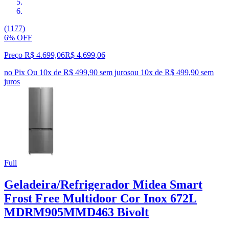
(1177)
6% OFF
Preço R$ 4.699,06
R$
4.699
,
06
no Pix
Ou 10x de R$ 499,90 sem juros
ou
10
x de
R$ 499,90
sem
juros
Full
Geladeira/Refrigerador Midea Smart
Frost Free Multidoor Cor Inox 672L
MDRM905MMD463 Bivolt