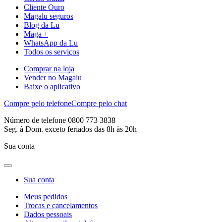
Cliente Ouro
Magalu seguros
Blog da Lu
Maga +
WhatsApp da Lu
Todos os serviços
Comprar na loja
Vender no Magalu
Baixe o aplicativo
Compre pelo telefone
Compre pelo chat
Número de telefone 0800 773 3838
Seg. à Dom. exceto feriados das 8h às 20h
Sua conta
Sua conta
Meus pedidos
Trocas e cancelamentos
Dados pessoais