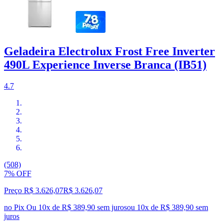
Geladeira Electrolux Frost Free Inverter
490L Experience Inverse Branca (IB51)
4.7
(508)
7% OFF
Preço R$ 3.626,07
R$
3.626
,
07
no Pix
Ou 10x de R$ 389,90 sem juros
ou
10
x de
R$ 389,90
sem
juros