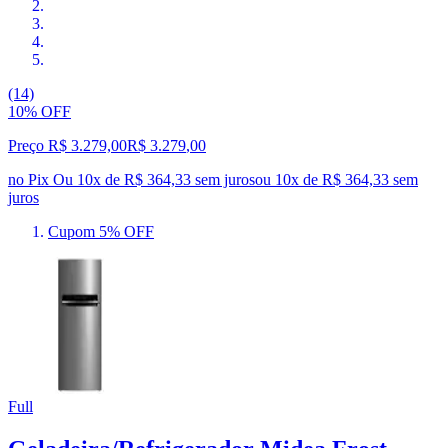
(14)
10% OFF
Preço R$ 3.279,00
R$
3.279
,
00
no Pix
Ou 10x de R$ 364,33 sem juros
ou
10
x de
R$ 364,33
sem
juros
Cupom 5% OFF
Full