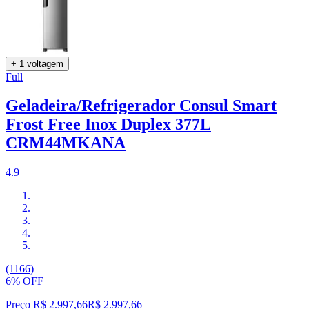
+ 1 voltagem
Full
Geladeira/Refrigerador Consul Smart
Frost Free Inox Duplex 377L
CRM44MKANA
4.9
(1166)
6% OFF
Preço R$ 2.997,66
R$
2.997
,
66