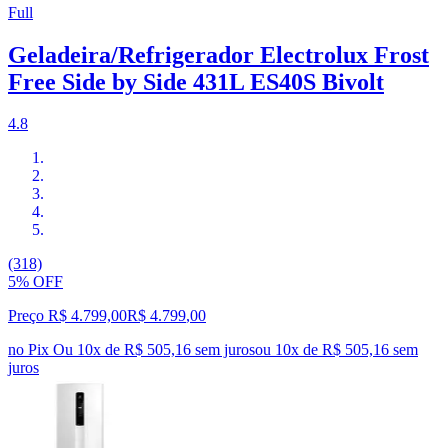
Full
Geladeira/Refrigerador Electrolux Frost
Free Side by Side 431L ES40S Bivolt
4.8
(318)
5% OFF
Preço R$ 4.799,00
R$
4.799
,
00
no Pix
Ou 10x de R$ 505,16 sem juros
ou
10
x de
R$ 505,16
sem
juros