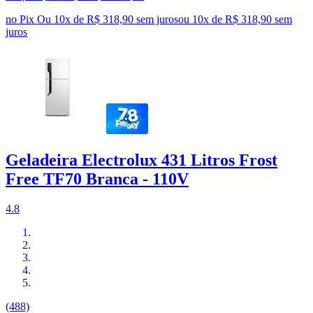
no Pix
Ou 10x de R$ 318,90 sem juros
ou
10
x de
R$ 318,90
sem
juros
Geladeira Electrolux 431 Litros Frost
Free TF70 Branca - 110V
4.8
(488)