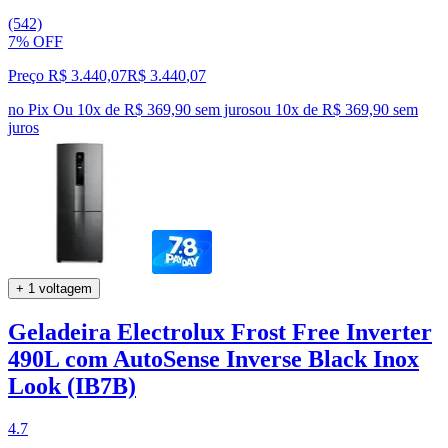
(542)
7% OFF
Preço R$ 3.440,07
R$
3.440
,
07
no Pix
Ou 10x de R$ 369,90 sem juros
ou
10
x de
R$ 369,90
sem
juros
+ 1 voltagem
Geladeira Electrolux Frost Free Inverter
490L com AutoSense Inverse Black Inox
Look (IB7B)
4.7