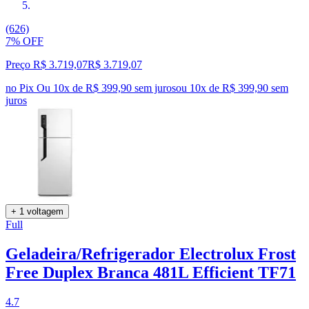
(626)
7% OFF
Preço R$ 3.719,07
R$
3.719
,
07
no Pix
Ou 10x de R$ 399,90 sem juros
ou
10
x de
R$ 399,90
sem
juros
+ 1 voltagem
Full
Geladeira/Refrigerador Electrolux Frost
Free Duplex Branca 481L Efficient TF71
4.7