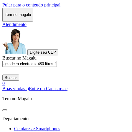
Pular para o conteudo principal
Tem no magalu
Atendimento
Digite seu CEP
Buscar no Magalu
Buscar
0
Boas vindas :)
Entre ou Cadastre-se
Tem no Magalu
Departamentos
Celulares e Smartphones