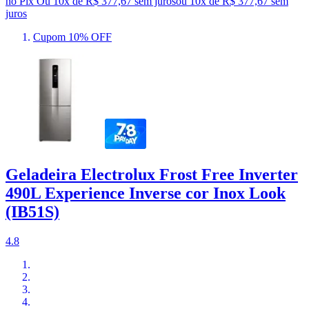
no Pix
Ou 10x de R$ 377,67 sem juros
ou
10
x de
R$ 377,67
sem
juros
Cupom 10% OFF
Geladeira Electrolux Frost Free Inverter
490L Experience Inverse cor Inox Look
(IB51S)
4.8