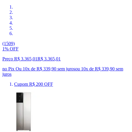
(1509)
1% OFF
Preço R$ 3.365,01
R$
3.365
,
01
no Pix
Ou 10x de R$ 339,90 sem juros
ou
10
x de
R$ 339,90
sem
juros
Cupom R$ 200 OFF