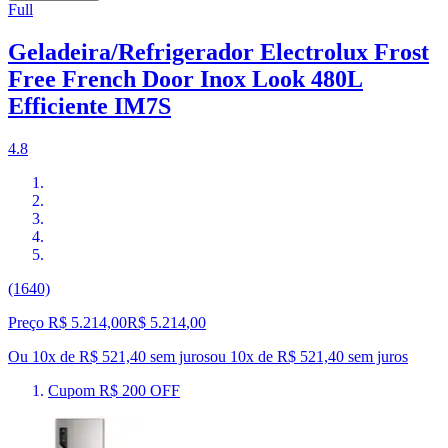
Full
Geladeira/Refrigerador Electrolux Frost
Free French Door Inox Look 480L
Efficiente IM7S
4.8
(1640)
Preço R$ 5.214,00
R$
5.214
,
00
Ou 10x de R$ 521,40 sem juros
ou
10
x de
R$ 521,40
sem juros
Cupom R$ 200 OFF