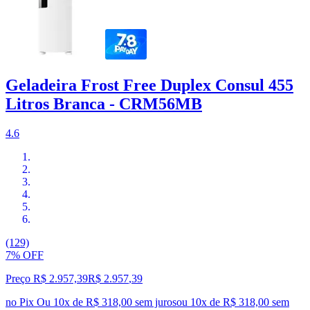
Geladeira Frost Free Duplex Consul 455
Litros Branca - CRM56MB
4.6
(129)
7% OFF
Preço R$ 2.957,39
R$
2.957
,
39
no Pix
Ou 10x de R$ 318,00 sem juros
ou
10
x de
R$ 318,00
sem