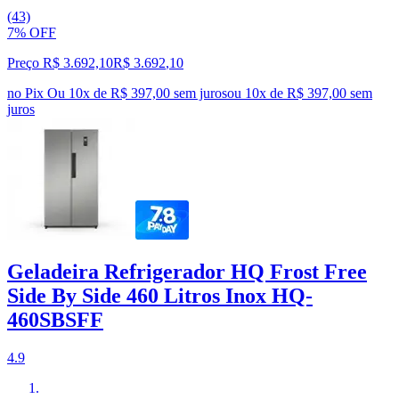
(43)
7% OFF
Preço R$ 3.692,10
R$
3.692
,
10
no Pix
Ou 10x de R$ 397,00 sem juros
ou
10
x de
R$ 397,00
sem
juros
Geladeira Refrigerador HQ Frost Free
Side By Side 460 Litros Inox HQ-
460SBSFF
4.9