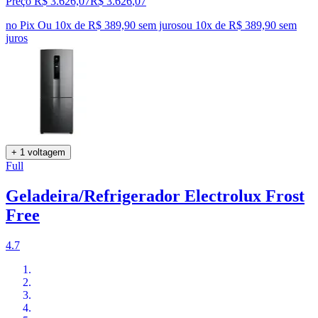
Preço R$ 3.626,07
R$
3.626
,
07
no Pix
Ou 10x de R$ 389,90 sem juros
ou
10
x de
R$ 389,90
sem
juros
+ 1 voltagem
Full
Geladeira/Refrigerador Electrolux Frost
Free
4.7