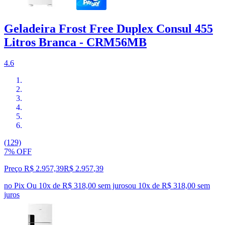
Geladeira Frost Free Duplex Consul 455
Litros Branca - CRM56MB
4.6
(129)
7% OFF
Preço R$ 2.957,39
R$
2.957
,
39
no Pix
Ou 10x de R$ 318,00 sem juros
ou
10
x de
R$ 318,00
sem
juros