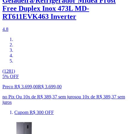
Geladeira/Refrigerador Midea Frost
Free Duplex Inox 473L MD-
RT611EVK463 Inverter
4.8
(1281)
5% OFF
Preço R$ 3.699,00
R$
3.699
,
00
no Pix
Ou 10x de R$ 389,37 sem juros
ou
10
x de
R$ 389,37
sem
juros
Cupom R$ 300 OFF