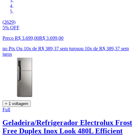
(2629)
5% OFF
Preço R$ 3.699,00
R$
3.699
,
00
no Pix
Ou 10x de R$ 389,37 sem juros
ou
10
x de
R$ 389,37
sem
juros
+ 1 voltagem
Full
Geladeira/Refrigerador Electrolux Frost
Free Duplex Inox Look 480L Efficient