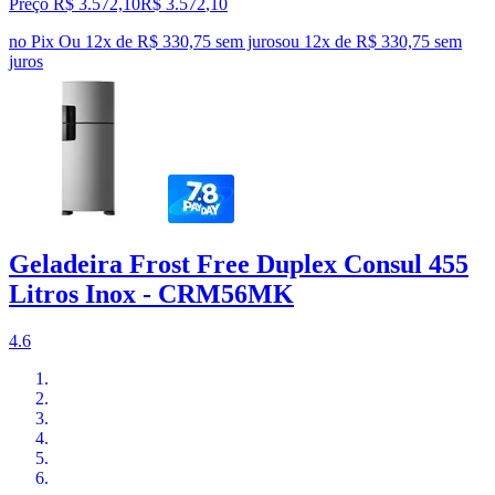
Preço R$ 3.572,10
R$
3.572
,
10
no Pix
Ou 12x de R$ 330,75 sem juros
ou
12
x de
R$ 330,75
sem
juros
Geladeira Frost Free Duplex Consul 455
Litros Inox - CRM56MK
4.6