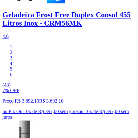
Geladeira Frost Free Duplex Consul 455
Litros Inox - CRM56MK
4.6
(43)
7% OFF
Preço R$ 3.692,10
R$
3.692
,
10
no Pix
Ou 10x de R$ 397,00 sem juros
ou
10
x de
R$ 397,00
sem
juros