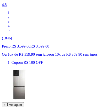
4.8
(1846)
Preço R$ 3.599,00
R$
3.599
,
00
Ou 10x de R$ 359,90 sem juros
ou
10
x de
R$ 359,90
sem juros
Cupom R$ 100 OFF
+ 1 voltagem