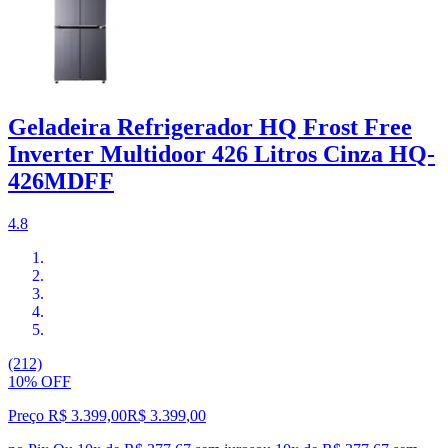
Geladeira Refrigerador HQ Frost Free
Inverter Multidoor 426 Litros Cinza HQ-
426MDFF
4.8
(212)
10% OFF
Preço R$ 3.399,00
R$
3.399
,
00