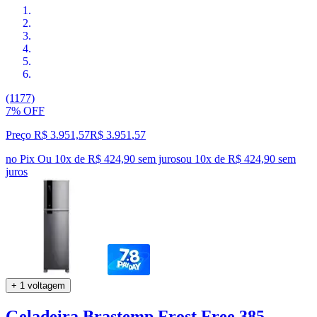
(1177)
7% OFF
Preço R$ 3.951,57
R$
3.951
,
57
no Pix
Ou 10x de R$ 424,90 sem juros
ou
10
x de
R$ 424,90
sem
juros
+ 1 voltagem
Geladeira Brastemp Frost Free 385