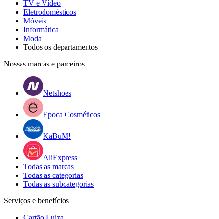
TV e Vídeo
Eletrodomésticos
Móveis
Informática
Moda
Todos os departamentos
Nossas marcas e parceiros
Netshoes
Epoca Cosméticos
KaBuM!
AliExpress
Todas as marcas
Todas as categorias
Todas as subcategorias
Serviços e benefícios
Cartão Luiza