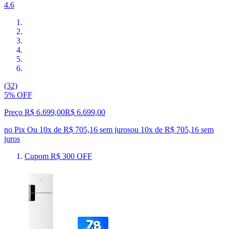
4.6
(32)
5% OFF
Preço R$ 6.699,00
R$
6.699
,
00
no Pix
Ou 10x de R$ 705,16 sem juros
ou
10
x de
R$ 705,16
sem
juros
Cupom R$ 300 OFF