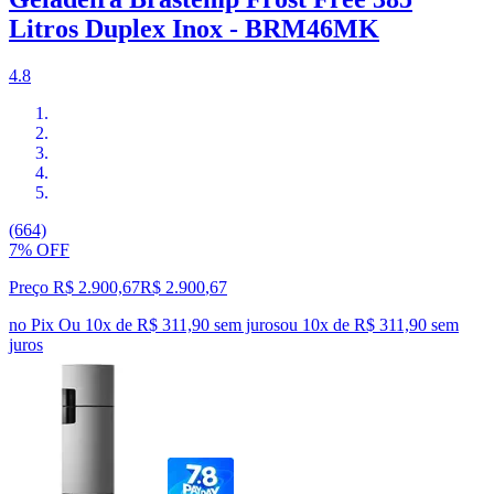
Litros Duplex Inox - BRM46MK
4.8
(664)
7% OFF
Preço R$ 2.900,67
R$
2.900
,
67
no Pix
Ou 10x de R$ 311,90 sem juros
ou
10
x de
R$ 311,90
sem
juros