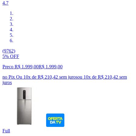
4.7
(9762)
5% OFF
Preço R$ 1.999,00
R$
1.999
,
00
no Pix
Ou 10x de R$ 210,42 sem juros
ou
10
x de
R$ 210,42
sem
juros
Full