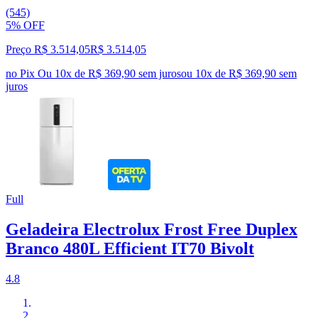
(545)
5% OFF
Preço R$ 3.514,05
R$
3.514
,
05
no Pix
Ou 10x de R$ 369,90 sem juros
ou
10
x de
R$ 369,90
sem
juros
Full
Geladeira Electrolux Frost Free Duplex
Branco 480L Efficient IT70 Bivolt
4.8