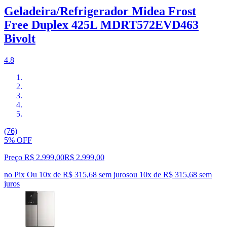
Geladeira/Refrigerador Midea Frost
Free Duplex 425L MDRT572EVD463
Bivolt
4.8
(76)
5% OFF
Preço R$ 2.999,00
R$
2.999
,
00
no Pix
Ou 10x de R$ 315,68 sem juros
ou
10
x de
R$ 315,68
sem
juros