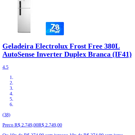
Geladeira Electrolux Frost Free 380L
AutoSense Inverter Duplex Branca (IF41)
4.5
(38)
Preço R$ 2.749,00
R$
2.749
,
00