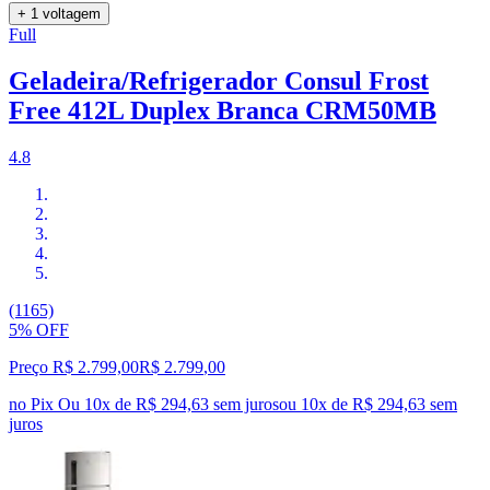
+ 1 voltagem
Full
Geladeira/Refrigerador Consul Frost
Free 412L Duplex Branca CRM50MB
4.8
(1165)
5% OFF
Preço R$ 2.799,00
R$
2.799
,
00
no Pix
Ou 10x de R$ 294,63 sem juros
ou
10
x de
R$ 294,63
sem
juros