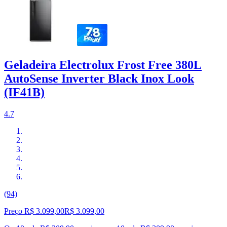
Geladeira Electrolux Frost Free 380L
AutoSense Inverter Black Inox Look
(IF41B)
4.7
(94)
Preço R$ 3.099,00
R$
3.099
,
00