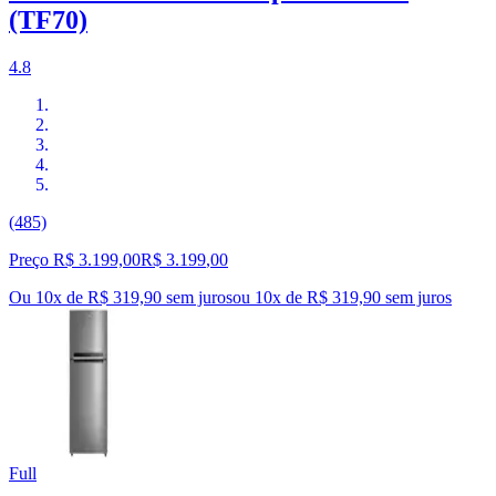
(TF70)
4.8
(485)
Preço R$ 3.199,00
R$
3.199
,
00
Ou 10x de R$ 319,90 sem juros
ou
10
x de
R$ 319,90
sem juros
Full