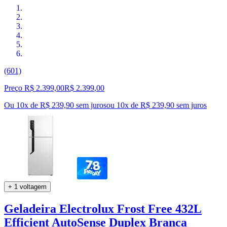
(601)
Preço R$ 2.399,00
R$
2.399
,
00
Ou 10x de R$ 239,90 sem juros
ou
10
x de
R$ 239,90
sem juros
+ 1 voltagem
Geladeira Electrolux Frost Free 432L
Efficient AutoSense Duplex Branca