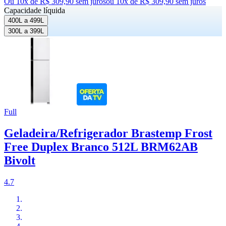
Ou 10x de R$ 309,90 sem juros
ou
10
x de
R$ 309,90
sem juros
Capacidade líquida
400L a 499L
300L a 399L
Full
Geladeira/Refrigerador Brastemp Frost
Free Duplex Branco 512L BRM62AB
Bivolt
4.7