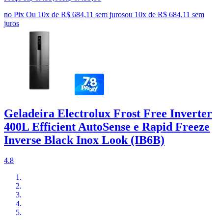
no Pix
Ou 10x de R$ 684,11 sem juros
ou
10
x de
R$ 684,11
sem
juros
Geladeira Electrolux Frost Free Inverter
400L Efficient AutoSense e Rapid Freeze
Inverse Black Inox Look (IB6B)
4.8