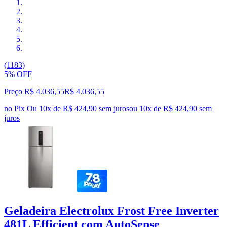
(1183)
5% OFF
Preço R$ 4.036,55
R$
4.036
,
55
no Pix
Ou 10x de R$ 424,90 sem juros
ou
10
x de
R$ 424,90
sem
juros
Geladeira Electrolux Frost Free Inverter
481L Efficient com AutoSense