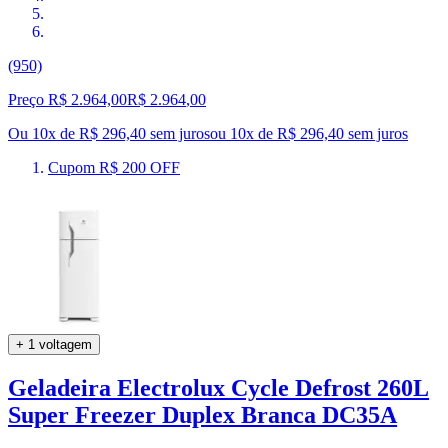
(950)
Preço R$ 2.964,00
R$
2.964
,
00
Ou 10x de R$ 296,40 sem juros
ou
10
x de
R$ 296,40
sem juros
Cupom R$ 200 OFF
+ 1 voltagem
Geladeira Electrolux Cycle Defrost 260L
Super Freezer Duplex Branca DC35A