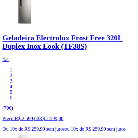
Geladeira Electrolux Frost Free 320L
Duplex Inox Look (TF38S)
4.4
(796)
Preço R$ 2.599,00
R$
2.599
,
00
Ou 10x de R$ 259,90 sem juros
ou
10
x de
R$ 259,90
sem juros