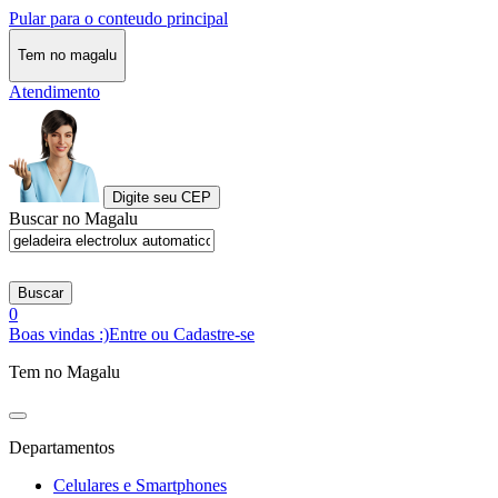
Pular para o conteudo principal
Tem no magalu
Atendimento
Digite seu CEP
Buscar no Magalu
Buscar
0
Boas vindas :)
Entre ou Cadastre-se
Tem no Magalu
Departamentos
Celulares e Smartphones