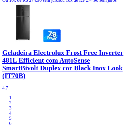
Ou 10x de R$ 274,90 sem juros
ou
10
x de
R$ 274,90
sem juros
Geladeira Electrolux Frost Free Inverter
481L Efficient com AutoSense
SmartBivolt Duplex cor Black Inox Look
(IT70B)
4.7