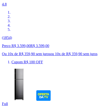
4.8
(1854)
Preço R$ 3.599,00
R$
3.599
,
00
Ou 10x de R$ 359,90 sem juros
ou
10
x de
R$ 359,90
sem juros
Cupom R$ 100 OFF
Full