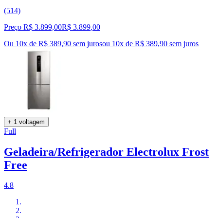
(514)
Preço R$ 3.899,00
R$
3.899
,
00
Ou 10x de R$ 389,90 sem juros
ou
10
x de
R$ 389,90
sem juros
+ 1 voltagem
Full
Geladeira/Refrigerador Electrolux Frost
Free
4.8