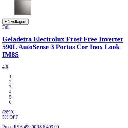
+ 1 voltagem
Full
Geladeira Electrolux Frost Free Inverter
590L AutoSense 3 Portas Cor Inox Look
IM8S
4.6
(2890)
5% OFF
Preço R$ 6.499,00
R$
6.499
,
00