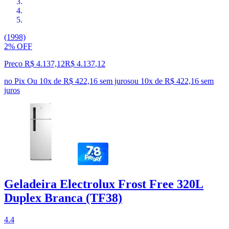
(1998)
2% OFF
Preço R$ 4.137,12
R$
4.137
,
12
no Pix
Ou 10x de R$ 422,16 sem juros
ou
10
x de
R$ 422,16
sem
juros
Geladeira Electrolux Frost Free 320L
Duplex Branca (TF38)
4.4