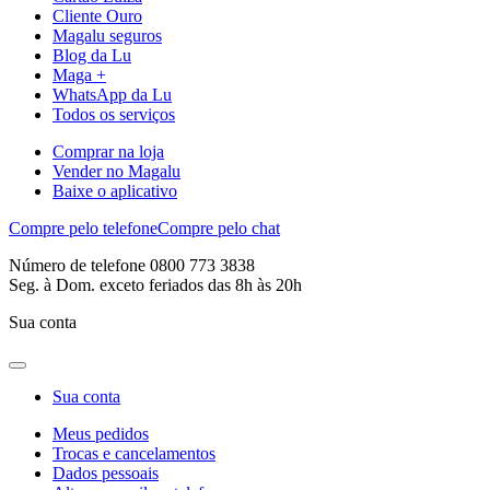
Cliente Ouro
Magalu seguros
Blog da Lu
Maga +
WhatsApp da Lu
Todos os serviços
Comprar na loja
Vender no Magalu
Baixe o aplicativo
Compre pelo telefone
Compre pelo chat
Número de telefone 0800 773 3838
Seg. à Dom. exceto feriados das 8h às 20h
Sua conta
Sua conta
Meus pedidos
Trocas e cancelamentos
Dados pessoais