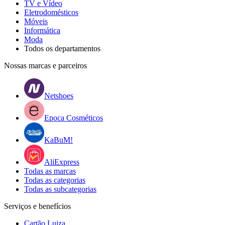
TV e Vídeo
Eletrodomésticos
Móveis
Informática
Moda
Todos os departamentos
Nossas marcas e parceiros
Netshoes
Epoca Cosméticos
KaBuM!
AliExpress
Todas as marcas
Todas as categorias
Todas as subcategorias
Serviços e benefícios
Cartão Luiza