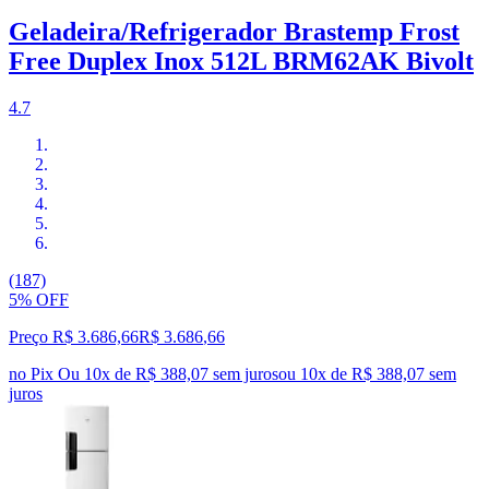
Geladeira/Refrigerador Brastemp Frost
Free Duplex Inox 512L BRM62AK Bivolt
4.7
(187)
5% OFF
Preço R$ 3.686,66
R$
3.686
,
66
no Pix
Ou 10x de R$ 388,07 sem juros
ou
10
x de
R$ 388,07
sem
juros