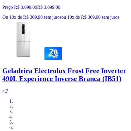
Preço R$ 3.099,00
R$
3.099
,
00
Ou 10x de R$ 309,90 sem juros
ou
10
x de
R$ 309,90
sem juros
Geladeira Electrolux Frost Free Inverter
490L Experience Inverse Branca (IB51)
4.7