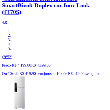
SmartBivolt Duplex cor Inox Look
(IT70S)
4.8
(2652)
Preço R$ 4.199,00
R$
4.199
,
00
Ou 10x de R$ 419,90 sem juros
ou
10
x de
R$ 419,90
sem juros