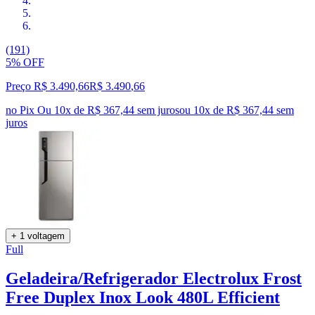
(191)
5% OFF
Preço R$ 3.490,66
R$
3.490
,
66
no Pix
Ou 10x de R$ 367,44 sem juros
ou
10
x de
R$ 367,44
sem
juros
+ 1 voltagem
Full
Geladeira/Refrigerador Electrolux Frost
Free Duplex Inox Look 480L Efficient