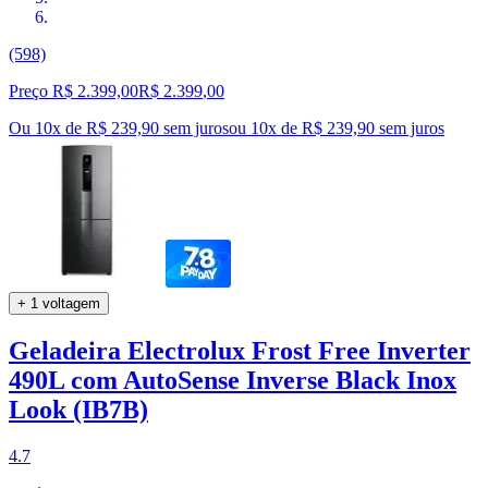
(598)
Preço R$ 2.399,00
R$
2.399
,
00
Ou 10x de R$ 239,90 sem juros
ou
10
x de
R$ 239,90
sem juros
+ 1 voltagem
Geladeira Electrolux Frost Free Inverter
490L com AutoSense Inverse Black Inox
Look (IB7B)
4.7