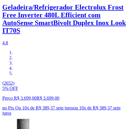
Geladeira/Refrigerador Electrolux Frost
Free Inverter 480L Efficient com
AutoSense SmartBivolt Duplex Inox Look
IT70S
4.8
(2652)
5% OFF
Preço R$ 3.699,00
R$
3.699
,
00
no Pix
Ou 10x de R$ 389,37 sem juros
ou
10
x de
R$ 389,37
sem
juros