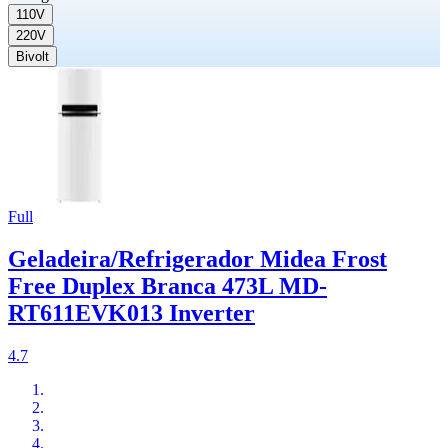
110V
220V
Bivolt
Full
Geladeira/Refrigerador Midea Frost
Free Duplex Branca 473L MD-
RT611EVK013 Inverter
4.7