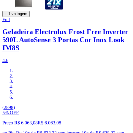
+ 1 voltagem
Full
Geladeira Electrolux Frost Free Inverter
590L AutoSense 3 Portas Cor Inox Look
IM8S
4.6
(2898)
5% OFF
Preço R$ 6.063,08
R$
6.063
,
08
no Pix
Ou 10x de R$ 638,22 sem juros
ou
10
x de
R$ 638,22
sem