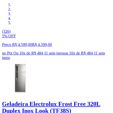
(326)
5% OFF
Preço R$ 4.599,00
R$
4.599
,
00
no Pix
Ou 10x de R$ 484,11 sem juros
ou
10
x de
R$ 484,11
sem
juros
Geladeira Electrolux Frost Free 320L
Duplex Inox Look (TF38S)