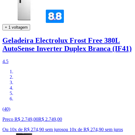
+ 1 voltagem
Geladeira Electrolux Frost Free 380L
AutoSense Inverter Duplex Branca (IF41)
4.5
(40)
Preço R$ 2.749,00
R$
2.749
,
00
Ou 10x de R$ 274,90 sem juros
ou
10
x de
R$ 274,90
sem juros