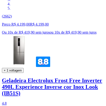
(2662)
Preço R$ 4.199,00
R$
4.199
,
00
Ou 10x de R$ 419,90 sem juros
ou
10
x de
R$ 419,90
sem juros
+ 1 voltagem
Geladeira Electrolux Frost Free Inverter
490L Experience Inverse cor Inox Look
(IB51S)
4.8