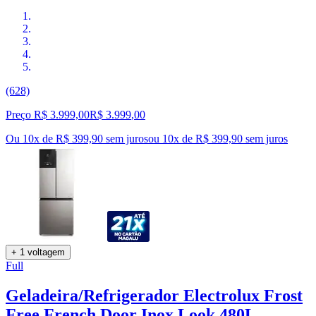
(628)
Preço R$ 3.999,00
R$
3.999
,
00
Ou 10x de R$ 399,90 sem juros
ou
10
x de
R$ 399,90
sem juros
+ 1 voltagem
Full
Geladeira/Refrigerador Electrolux Frost
Free French Door Inox Look 480L