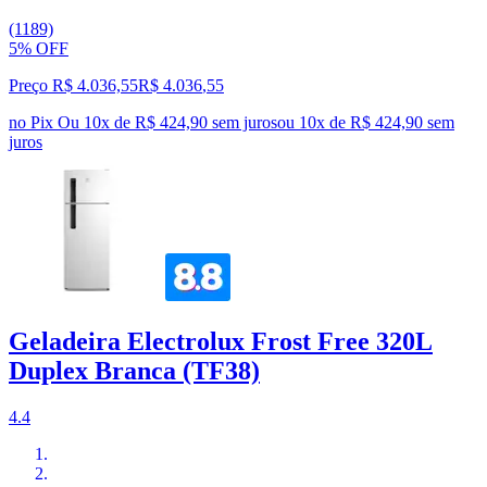
(1189)
5% OFF
Preço R$ 4.036,55
R$
4.036
,
55
no Pix
Ou 10x de R$ 424,90 sem juros
ou
10
x de
R$ 424,90
sem
juros
Geladeira Electrolux Frost Free 320L
Duplex Branca (TF38)
4.4