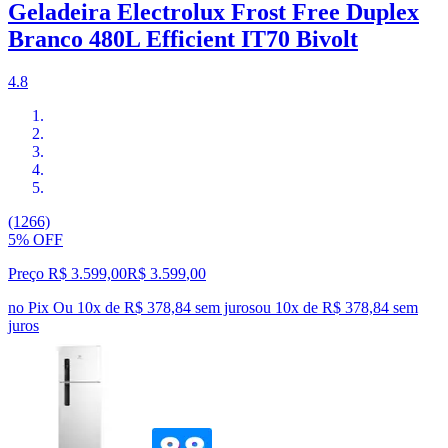
Geladeira Electrolux Frost Free Duplex
Branco 480L Efficient IT70 Bivolt
4.8
(1266)
5% OFF
Preço R$ 3.599,00
R$
3.599
,
00
no Pix
Ou 10x de R$ 378,84 sem juros
ou
10
x de
R$ 378,84
sem
juros