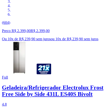
(604)
Preço R$ 2.399,00
R$
2.399
,
00
Ou 10x de R$ 239,90 sem juros
ou
10
x de
R$ 239,90
sem juros
Full
Geladeira/Refrigerador Electrolux Frost
Free Side by Side 431L ES40S Bivolt
4.8