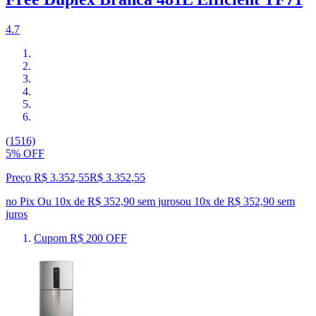
4.7
(1516)
5% OFF
Preço R$ 3.352,55
R$
3.352
,
55
no Pix
Ou 10x de R$ 352,90 sem juros
ou
10
x de
R$ 352,90
sem
juros
Cupom R$ 200 OFF