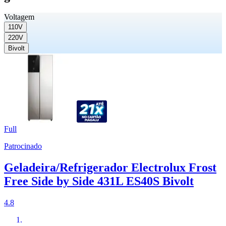
Voltagem
110V
220V
Bivolt
Full
Patrocinado
Geladeira/Refrigerador Electrolux Frost
Free Side by Side 431L ES40S Bivolt
4.8