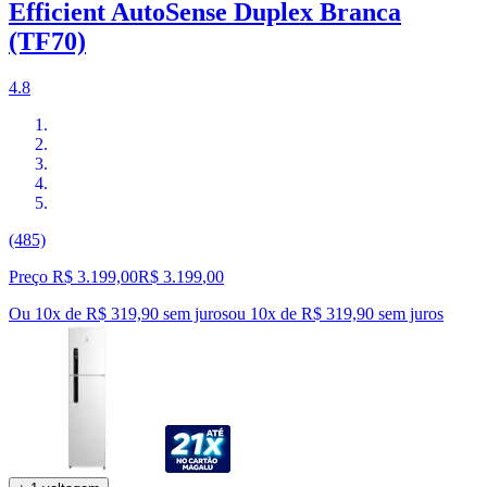
Efficient AutoSense Duplex Branca
(TF70)
4.8
(485)
Preço R$ 3.199,00
R$
3.199
,
00
Ou 10x de R$ 319,90 sem juros
ou
10
x de
R$ 319,90
sem juros