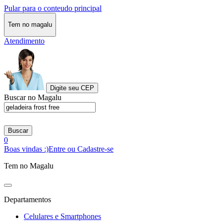
Pular para o conteudo principal
Tem no magalu
Atendimento
Digite seu CEP
Buscar no Magalu
Buscar
0
Boas vindas :)
Entre ou Cadastre-se
Tem no Magalu
Departamentos
Celulares e Smartphones