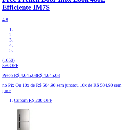
Efficiente IM7S
4.8
(1650)
8% OFF
Preço R$ 4.645,08
R$
4.645
,
08
no Pix
Ou 10x de R$ 504,90 sem juros
ou
10
x de
R$ 504,90
sem
juros
Cupom R$ 200 OFF