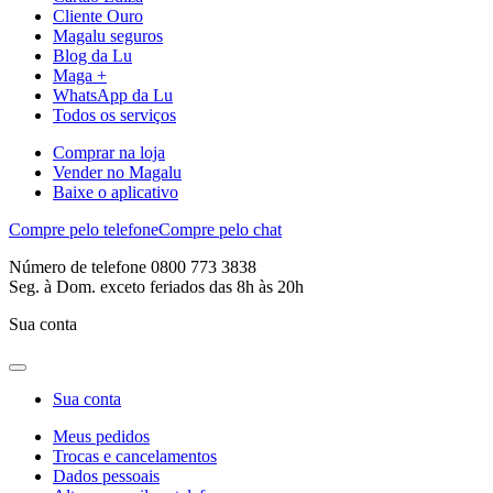
Cliente Ouro
Magalu seguros
Blog da Lu
Maga +
WhatsApp da Lu
Todos os serviços
Comprar na loja
Vender no Magalu
Baixe o aplicativo
Compre pelo telefone
Compre pelo chat
Número de telefone 0800 773 3838
Seg. à Dom. exceto feriados das 8h às 20h
Sua conta
Sua conta
Meus pedidos
Trocas e cancelamentos
Dados pessoais