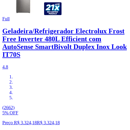
Full
Geladeira/Refrigerador Electrolux Frost
Free Inverter 480L Efficient com
AutoSense SmartBivolt Duplex Inox Look
IT70S
4.8
(2662)
5% OFF
Preço R$ 3.324,18
R$
3.324
,
18