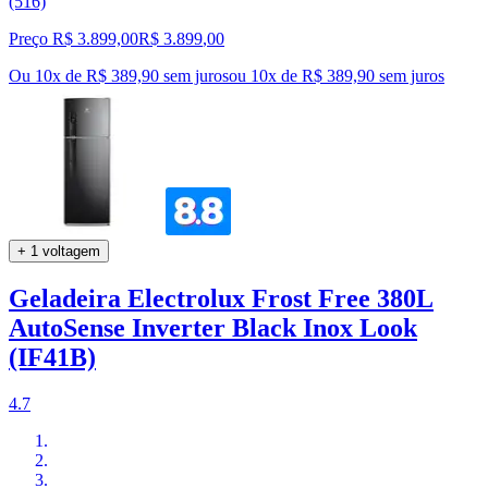
(516)
Preço R$ 3.899,00
R$
3.899
,
00
Ou 10x de R$ 389,90 sem juros
ou
10
x de
R$ 389,90
sem juros
+ 1 voltagem
Geladeira Electrolux Frost Free 380L
AutoSense Inverter Black Inox Look
(IF41B)
4.7