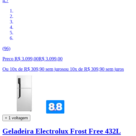
4.7
(96)
Preço R$ 3.099,00
R$
3.099
,
00
Ou 10x de R$ 309,90 sem juros
ou
10
x de
R$ 309,90
sem juros
+ 1 voltagem
Geladeira Electrolux Frost Free 432L