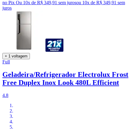
no Pix
Ou 10x de R$ 349,91 sem juros
ou
10
x de
R$ 349,91
sem
juros
+ 1 voltagem
Full
Geladeira/Refrigerador Electrolux Frost
Free Duplex Inox Look 480L Efficient
4.8