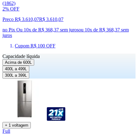
(1862)
2% OFF
Preço R$ 3.610,07
R$
3.610
,
07
no Pix
Ou 10x de R$ 368,37 sem juros
ou
10
x de
R$ 368,37
sem
juros
Cupom R$ 100 OFF
Capacidade líquida
Acima de 600L
400L a 499L
300L a 399L
+ 1 voltagem
Full