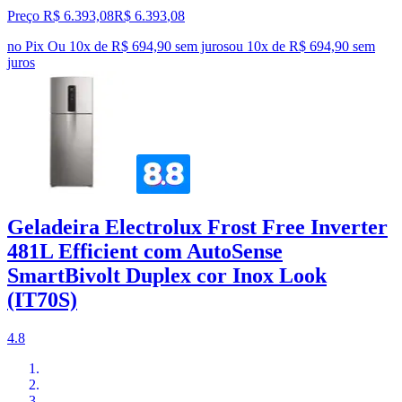
Preço R$ 6.393,08
R$
6.393
,
08
no Pix
Ou 10x de R$ 694,90 sem juros
ou
10
x de
R$ 694,90
sem
juros
Geladeira Electrolux Frost Free Inverter
481L Efficient com AutoSense
SmartBivolt Duplex cor Inox Look
(IT70S)
4.8