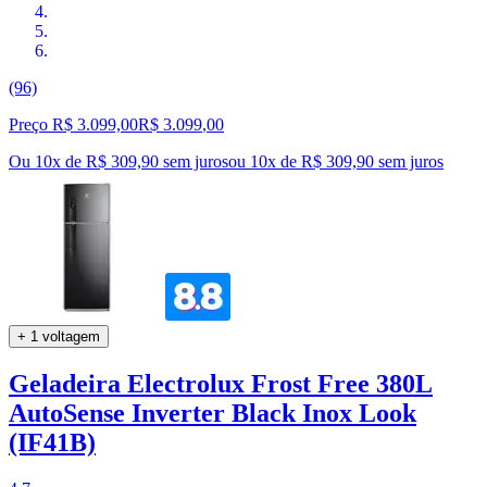
(96)
Preço R$ 3.099,00
R$
3.099
,
00
Ou 10x de R$ 309,90 sem juros
ou
10
x de
R$ 309,90
sem juros
+ 1 voltagem
Geladeira Electrolux Frost Free 380L
AutoSense Inverter Black Inox Look
(IF41B)