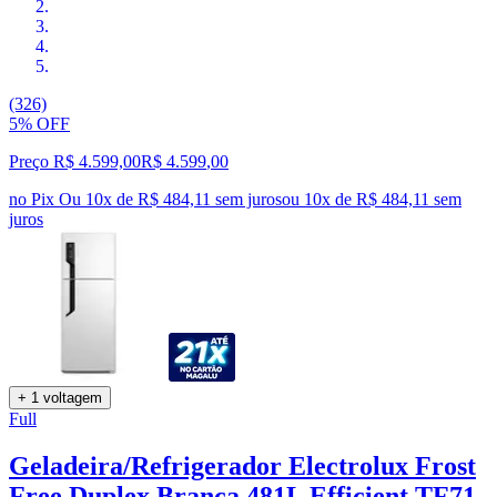
(326)
5% OFF
Preço R$ 4.599,00
R$
4.599
,
00
no Pix
Ou 10x de R$ 484,11 sem juros
ou
10
x de
R$ 484,11
sem
juros
+ 1 voltagem
Full
Geladeira/Refrigerador Electrolux Frost
Free Duplex Branca 481L Efficient TF71