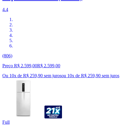
4.4
(806)
Preço R$ 2.599,00
R$
2.599
,
00
Ou 10x de R$ 259,90 sem juros
ou
10
x de
R$ 259,90
sem juros
Full