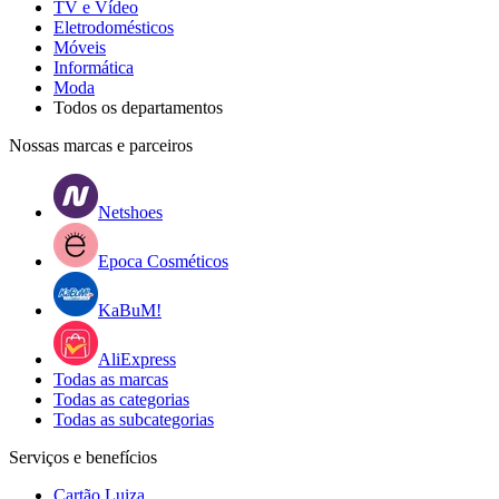
TV e Vídeo
Eletrodomésticos
Móveis
Informática
Moda
Todos os departamentos
Nossas marcas e parceiros
Netshoes
Epoca Cosméticos
KaBuM!
AliExpress
Todas as marcas
Todas as categorias
Todas as subcategorias
Serviços e benefícios
Cartão Luiza