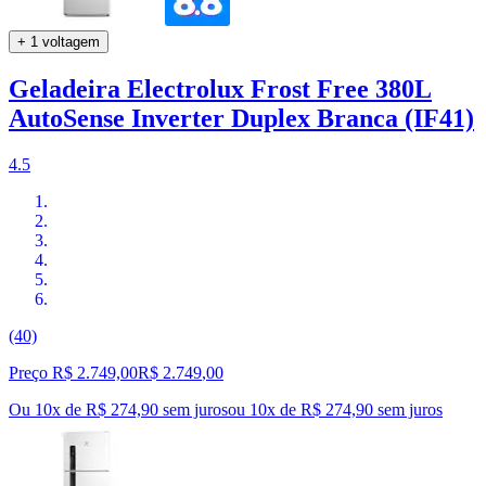
+ 1 voltagem
Geladeira Electrolux Frost Free 380L
AutoSense Inverter Duplex Branca (IF41)
4.5
(40)
Preço R$ 2.749,00
R$
2.749
,
00
Ou 10x de R$ 274,90 sem juros
ou
10
x de
R$ 274,90
sem juros