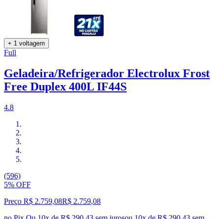
+ 1 voltagem
Full
Geladeira/Refrigerador Electrolux Frost
Free Duplex 400L IF44S
4.8
(596)
5% OFF
Preço R$ 2.759,08
R$
2.759
,
08
no Pix
Ou 10x de R$ 290,43 sem juros
ou
10
x de
R$ 290,43
sem