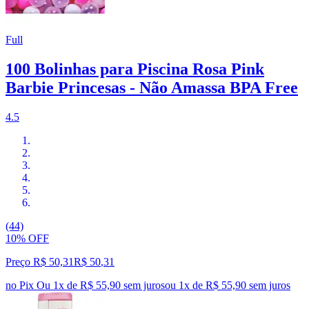
Full
100 Bolinhas para Piscina Rosa Pink
Barbie Princesas - Não Amassa BPA Free
4.5
(44)
10% OFF
Preço R$ 50,31
R$
50
,
31
no Pix
Ou 1x de R$ 55,90 sem juros
ou
1
x de
R$ 55,90
sem juros