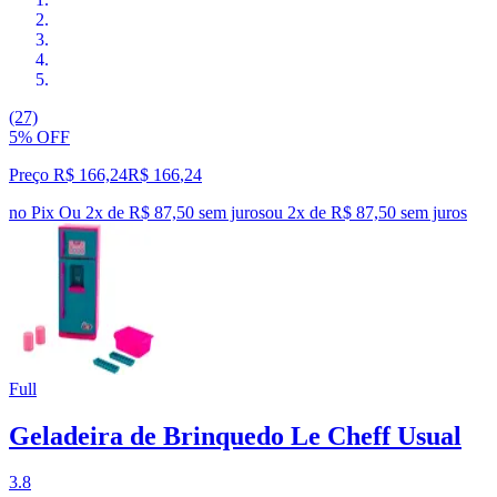
(27)
5% OFF
Preço R$ 166,24
R$
166
,
24
no Pix
Ou 2x de R$ 87,50 sem juros
ou
2
x de
R$ 87,50
sem juros
Full
Geladeira de Brinquedo Le Cheff Usual
3.8