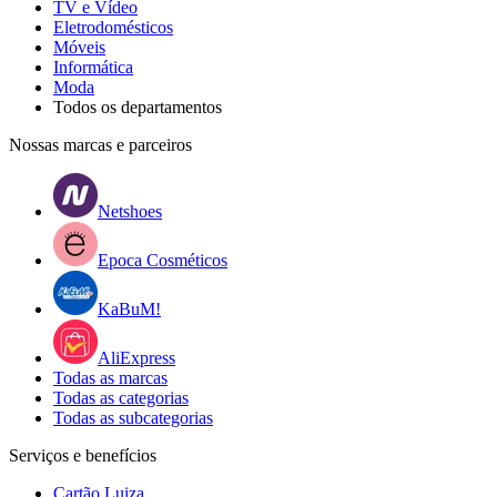
TV e Vídeo
Eletrodomésticos
Móveis
Informática
Moda
Todos os departamentos
Nossas marcas e parceiros
Netshoes
Epoca Cosméticos
KaBuM!
AliExpress
Todas as marcas
Todas as categorias
Todas as subcategorias
Serviços e benefícios
Cartão Luiza