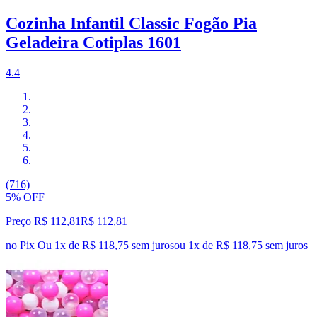
Cozinha Infantil Classic Fogão Pia
Geladeira Cotiplas 1601
4.4
(716)
5% OFF
Preço R$ 112,81
R$
112
,
81
no Pix
Ou 1x de R$ 118,75 sem juros
ou
1
x de
R$ 118,75
sem juros