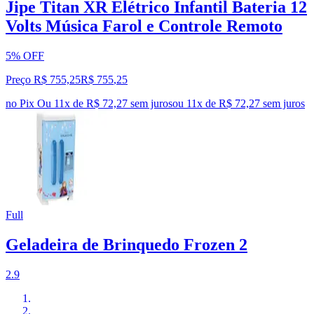
Jipe Titan XR Elétrico Infantil Bateria 12
Volts Música Farol e Controle Remoto
5% OFF
Preço R$ 755,25
R$
755
,
25
no Pix
Ou 11x de R$ 72,27 sem juros
ou
11
x de
R$ 72,27
sem juros
Full
Geladeira de Brinquedo Frozen 2
2.9