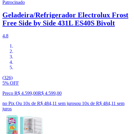
Patrocinado
Geladeira/Refrigerador Electrolux Frost
Free Side by Side 431L ES40S Bivolt
4.8
(326)
5% OFF
Preço R$ 4.599,00
R$
4.599
,
00
no Pix
Ou 10x de R$ 484,11 sem juros
ou
10
x de
R$ 484,11
sem
juros