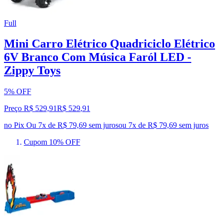
Full
Mini Carro Elétrico Quadriciclo Elétrico
6V Branco Com Música Faról LED -
Zippy Toys
5% OFF
Preço R$ 529,91
R$
529
,
91
no Pix
Ou 7x de R$ 79,69 sem juros
ou
7
x de
R$ 79,69
sem juros
Cupom 10% OFF