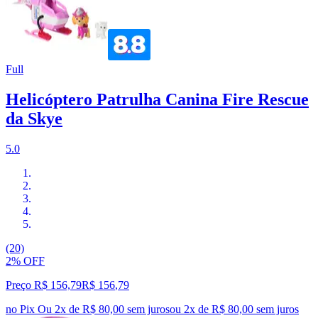
Full
Helicóptero Patrulha Canina Fire Rescue
da Skye
5.0
(20)
2% OFF
Preço R$ 156,79
R$
156
,
79
no Pix
Ou 2x de R$ 80,00 sem juros
ou
2
x de
R$ 80,00
sem juros