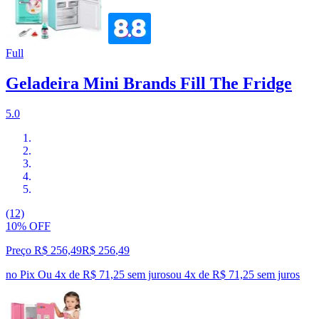
Full
Geladeira Mini Brands Fill The Fridge
5.0
(12)
10% OFF
Preço R$ 256,49
R$
256
,
49
no Pix
Ou 4x de R$ 71,25 sem juros
ou
4
x de
R$ 71,25
sem juros