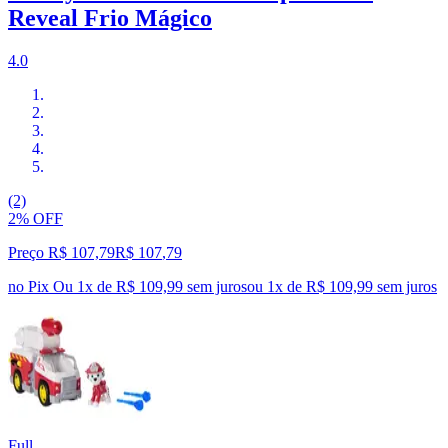
Reveal Frio Mágico
4.0
(2)
2% OFF
Preço R$ 107,79
R$
107
,
79
no Pix
Ou 1x de R$ 109,99 sem juros
ou
1
x de
R$ 109,99
sem juros
Full