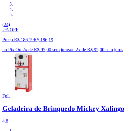
(24)
2% OFF
Preço R$ 186,19
R$
186
,
19
no Pix
Ou 2x de R$ 95,00 sem juros
ou
2
x de
R$ 95,00
sem juros
Full
Geladeira de Brinquedo Mickey Xalingo
4.8