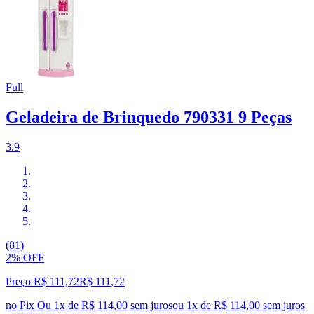
Full
Geladeira de Brinquedo 790331 9 Peças
3.9
(81)
2% OFF
Preço R$ 111,72
R$
111
,
72
no Pix
Ou 1x de R$ 114,00 sem juros
ou
1
x de
R$ 114,00
sem juros