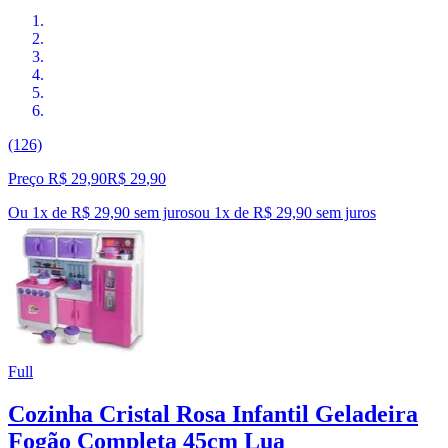
(126)
Preço R$ 29,90
R$
29
,
90
Ou 1x de R$ 29,90 sem juros
ou
1
x de
R$ 29,90
sem juros
Full
Cozinha Cristal Rosa Infantil Geladeira
Fogão Completa 45cm Lua