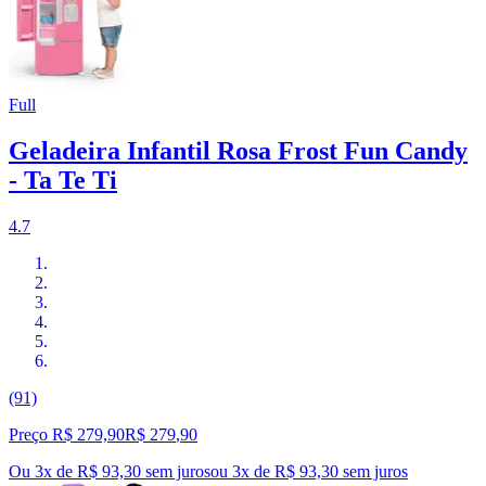
Full
Geladeira Infantil Rosa Frost Fun Candy
- Ta Te Ti
4.7
(91)
Preço R$ 279,90
R$
279
,
90
Ou 3x de R$ 93,30 sem juros
ou
3
x de
R$ 93,30
sem juros