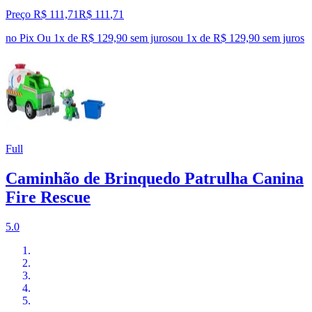
Preço R$ 111,71
R$
111
,
71
no Pix
Ou 1x de R$ 129,90 sem juros
ou
1
x de
R$ 129,90
sem juros
Full
Caminhão de Brinquedo Patrulha Canina
Fire Rescue
5.0