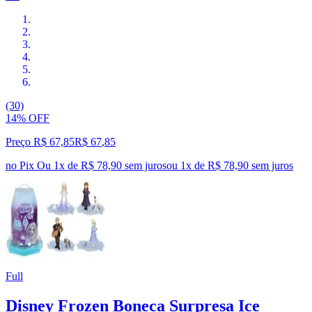
(30)
14% OFF
Preço R$ 67,85
R$
67
,
85
no Pix
Ou 1x de R$ 78,90 sem juros
ou
1
x de
R$ 78,90
sem juros
Full
Disney Frozen Boneca Surpresa Ice