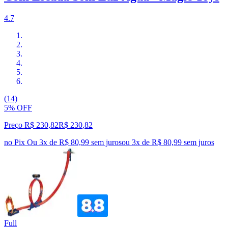
4.7
(14)
5% OFF
Preço R$ 230,82
R$
230
,
82
no Pix
Ou 3x de R$ 80,99 sem juros
ou
3
x de
R$ 80,99
sem juros
Full