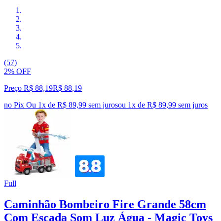
(57)
2% OFF
Preço R$ 88,19
R$
88
,
19
no Pix
Ou 1x de R$ 89,99 sem juros
ou
1
x de
R$ 89,99
sem juros
Full
Caminhão Bombeiro Fire Grande 58cm
Com Escada Som Luz Água - Magic Toys