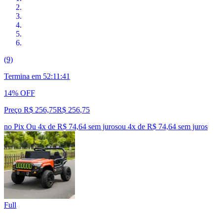
(9)
Termina em
52:11:40
14% OFF
Preço R$ 256,75
R$
256
,
75
no Pix
Ou 4x de R$ 74,64 sem juros
ou
4
x de
R$ 74,64
sem juros
Full