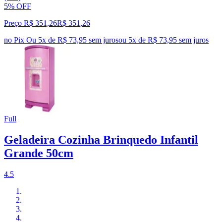
5% OFF
Preço R$ 351,26
R$
351
,
26
no Pix
Ou 5x de R$ 73,95 sem juros
ou
5
x de
R$ 73,95
sem juros
Full
Geladeira Cozinha Brinquedo Infantil
Grande 50cm
4.5