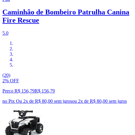
Caminhão de Bombeiro Patrulha Canina
Fire Rescue
5.0
(20)
2% OFF
Preço R$ 156,79
R$
156
,
79
no Pix
Ou 2x de R$ 80,00 sem juros
ou
2
x de
R$ 80,00
sem juros