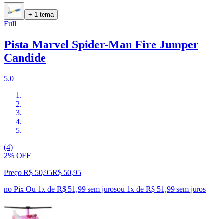
+ 1 tema
Full
Pista Marvel Spider-Man Fire Jumper
Candide
5.0
(4)
2% OFF
Preço R$ 50,95
R$
50
,
95
no Pix
Ou 1x de R$ 51,99 sem juros
ou
1
x de
R$ 51,99
sem juros