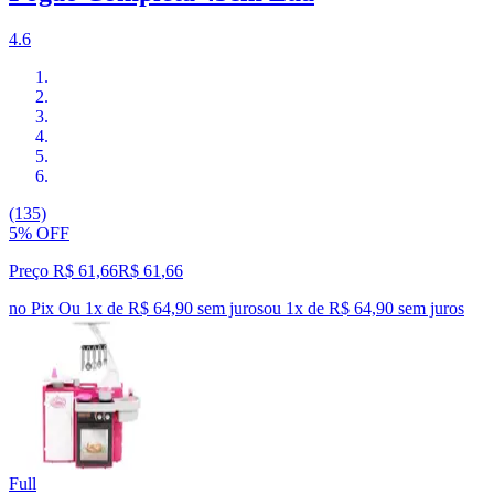
4.6
(135)
5% OFF
Preço R$ 61,66
R$
61
,
66
no Pix
Ou 1x de R$ 64,90 sem juros
ou
1
x de
R$ 64,90
sem juros
Full