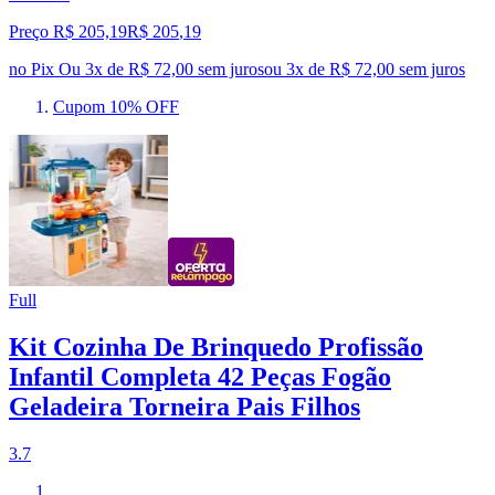
Preço R$ 205,19
R$
205
,
19
no Pix
Ou 3x de R$ 72,00 sem juros
ou
3
x de
R$ 72,00
sem juros
Cupom 10% OFF
Full
Kit Cozinha De Brinquedo Profissão
Infantil Completa 42 Peças Fogão
Geladeira Torneira Pais Filhos
3.7