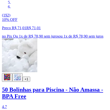
(192)
10% OFF
Preço R$ 71,01
R$
71
,
01
no Pix
Ou 1x de R$ 78,90 sem juros
ou
1
x de
R$ 78,90
sem juros
+1
50 Bolinhas para Piscina - Não Amassa -
BPA Free
4.7