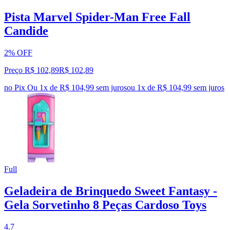
Pista Marvel Spider-Man Free Fall
Candide
2% OFF
Preço R$ 102,89
R$
102
,
89
no Pix
Ou 1x de R$ 104,99 sem juros
ou
1
x de
R$ 104,99
sem juros
Full
Geladeira de Brinquedo Sweet Fantasy -
Gela Sorvetinho 8 Peças Cardoso Toys
4.7