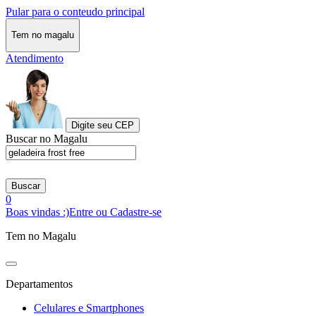
Pular para o conteudo principal
Tem no magalu
Atendimento
Digite seu CEP
Buscar no Magalu
Buscar
0
Boas vindas :)
Entre ou Cadastre-se
Tem no Magalu
Departamentos
Celulares e Smartphones